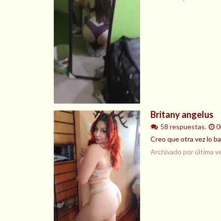
Britany angelus
58 respuestas.
0
Creo que otra vez lo ba
Archivado por última v