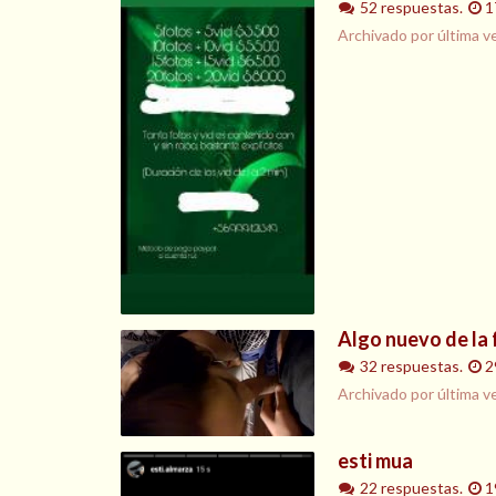
52 respuestas.
1
Archivado por última v
Algo nuevo de la 
32 respuestas.
2
Archivado por última v
esti mua
22 respuestas.
1