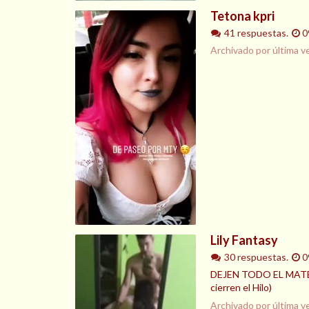
Tetona kpri
41 respuestas.
0
Archivado por última v
Lily Fantasy
30 respuestas.
0
DEJEN TODO EL MATER
cierren el Hilo)
Archivado por última v