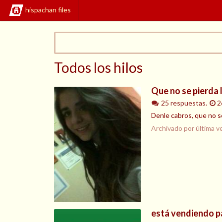
hispachan files
Todos los hilos
Que no se pierda 
25 respuestas.
2
Denle cabros, que no se
Archivado por última v
está vendiendo p