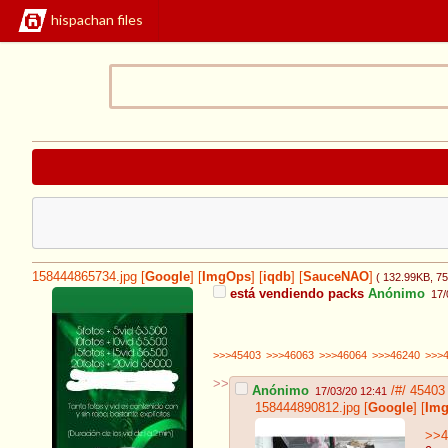
hispachan files
158444865734.jpg
[
Google
]
[
ImgOps
]
[
iqdb
]
[
SauceNAO
]
( 132.99KB
, 7
está vendiendo packs
Anónimo
17/
>>>45403
>>>46063
>>>46064
>>>46240
>>>
>>
Anónimo
/#/
45403
17/03/20 12:41
158444890812.jpg
[
Google
]
[
Im
>>4