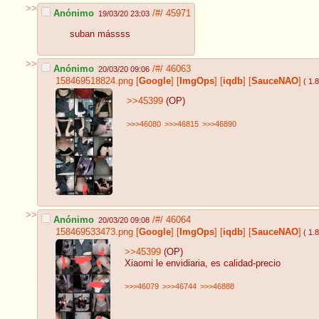
>>
Anónimo
/#/
45971
19/03/20 23:03
suban mássss
>>
Anónimo
/#/
46063
20/03/20 09:06
158469518824.png
[
Google
]
[
ImgOps
]
[
iqdb
]
[
SauceNAO
]
( 1.
>>45399
(OP)
>>>46080
>>>46815
>>>46890
>>
Anónimo
/#/
46064
20/03/20 09:08
158469533473.png
[
Google
]
[
ImgOps
]
[
iqdb
]
[
SauceNAO
]
( 1.
>>45399
(OP)
Xiaomi le envidiaria, es calidad-precio
>>>46079
>>>46744
>>>46888