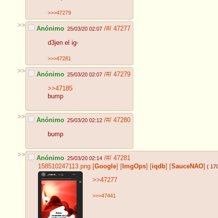
>>>47279
>>
Anónimo
/#/
47277
25/03/20 02:07
d3jen el ig-
>>>47281
>>
Anónimo
/#/
47279
25/03/20 02:07
>>47185
bump
>>
Anónimo
/#/
47280
25/03/20 02:12
bump
>>
Anónimo
/#/
47281
25/03/20 02:14
158510247113.png
[
Google
]
[
ImgOps
]
[
iqdb
]
[
SauceNAO
]
( 17
>>47277
>>>47441