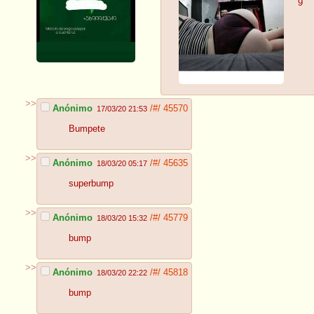
9
>>
Anónimo
/#/
45570
17/03/20 21:53
Bumpete
>>
Anónimo
/#/
45635
18/03/20 05:17
superbump
>>
Anónimo
/#/
45779
18/03/20 15:32
bump
>>
Anónimo
/#/
45818
18/03/20 22:22
bump