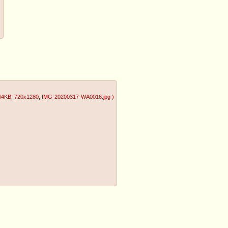
64KB
, 720x1280
, IMG-20200317-WA0016.jpg
)