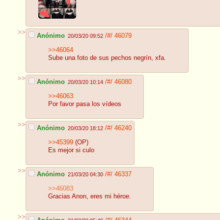
>>
Anónimo
/#/
46079
20/03/20 09:52
>>46064
Sube una foto de sus pechos negrín, xfa.
>>
Anónimo
/#/
46080
20/03/20 10:14
>>46063
Por favor pasa los vídeos
>>
Anónimo
/#/
46240
20/03/20 18:12
>>45399
(OP)
Es mejor si culo
>>
Anónimo
/#/
46337
21/03/20 04:30
>>46083
Gracias Anon, eres mi héroe.
>>