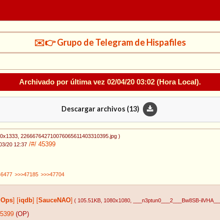
✉️👉 Grupo de Telegram de Hispafiles
Archivado por última vez
02/04/20 03:02
(Hora Local).
Descargar archivos (
13
)
50x1333
, 226667642710076065611403310395.jpg
)
/#/
45399
03/20 12:37
46477
>>>47185
>>>47704
gOps
]
[
iqdb
]
[
SauceNAO
]
( 105.51KB
, 1080x1080
, ___n3ptun0___2___Bw8SB-ilVHA___
5399
(OP)