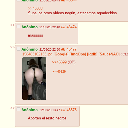
Anónimo
/#/
46344
21/03/20 05:49
>>46083
Suba los otros videos negrin, estariamos agradecidos
>>
Anónimo
/#/
46474
21/03/20 22:40
masssss
>>
Anónimo
/#/
46477
21/03/20 22:50
158483102133.jpg
[
Google
]
[
ImgOps
]
[
iqdb
]
[
SauceNAO
]
( 83.
>>45399
(OP)
>>>46929
>>
Anónimo
/#/
46575
22/03/20 13:47
Aporten el resto negros