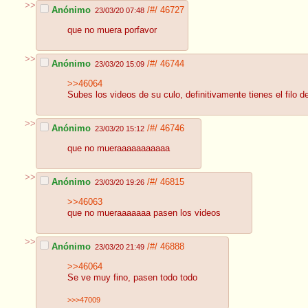
>>
Anónimo
/#/
46727
23/03/20 07:48
que no muera porfavor
>>
Anónimo
/#/
46744
23/03/20 15:09
>>46064
Subes los videos de su culo, definitivamente tienes el filo d
>>
Anónimo
/#/
46746
23/03/20 15:12
que no mueraaaaaaaaaaa
>>
Anónimo
/#/
46815
23/03/20 19:26
>>46063
que no mueraaaaaaa pasen los videos
>>
Anónimo
/#/
46888
23/03/20 21:49
>>46064
Se ve muy fino, pasen todo todo
>>>47009