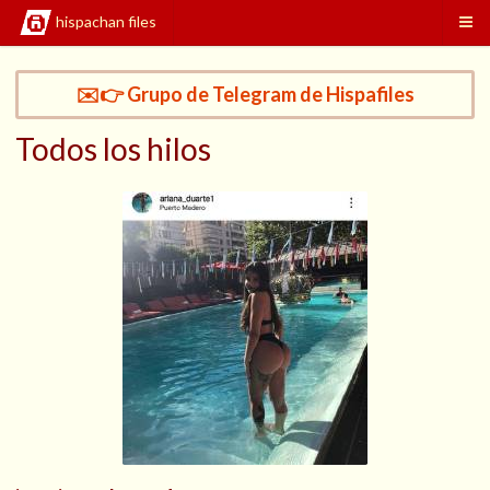
hispachan files
✉️👉 Grupo de Telegram de Hispafiles
Todos los hilos