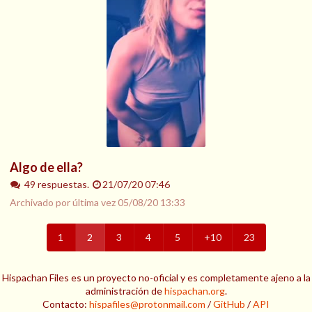
Algo de ella?
49 respuestas.
21/07/20 07:46
Archivado por última vez
05/08/20 13:33
1
2
3
4
5
+10
23
Hispachan Files es un proyecto no-oficial y es completamente ajeno a la
administración de
hispachan.org
.
Contacto:
hispafiles@protonmail.com
/
GitHub
/
API