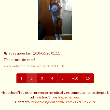
93 respuestas.
10/06/20 01:11
Tienen más de esta?
Archivado por última vez
02/08/20 15:18
1
2
3
4
5
+10
15
Hispachan Files es un proyecto no-oficial y es completamente ajeno a la
administración de
hispachan.org
.
Contacto:
hispafiles@protonmail.com
/
GitHub
/
API