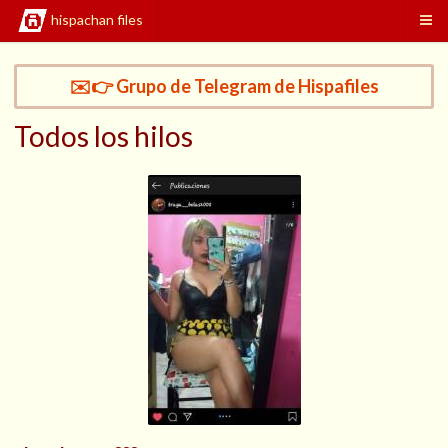
hispachan files
✉️👉 Grupo de Telegram de Hispafiles
Todos los hilos