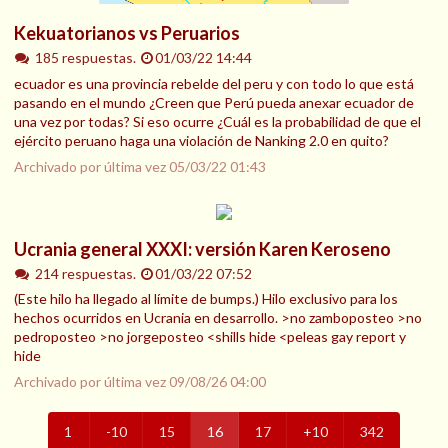
Kekuatorianos vs Peruarios
185 respuestas.
01/03/22 14:44
ecuador es una provincia rebelde del peru y con todo lo que está
pasando en el mundo ¿Creen que Perú pueda anexar ecuador de
una vez por todas? Si eso ocurre ¿Cuál es la probabilidad de que el
ejército peruano haga una violación de Nanking 2.0 en quito?
Archivado por última vez
05/03/22 01:43
Ucrania general XXXI: versión Karen Keroseno
214 respuestas.
01/03/22 07:52
(Este hilo ha llegado al límite de bumps.) Hilo exclusivo para los
hechos ocurridos en Ucrania en desarrollo. >no zamboposteo >no
pedroposteo >no jorgeposteo <shills hide <peleas gay report y
hide
Archivado por última vez
09/08/26 04:00
1
-10
15
16
17
+10
342