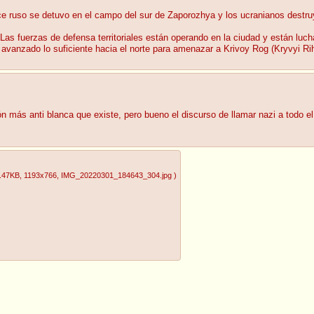
ce ruso se detuvo en el campo del sur de Zaporozhya y los ucranianos destru
Las fuerzas de defensa territoriales están operando en la ciudad y están luc
avanzado lo suficiente hacia el norte para amenazar a Krivoy Rog (Kryvyi Rih
ción más anti blanca que existe, pero bueno el discurso de llamar nazi a todo
.47KB
, 1193x766
, IMG_20220301_184643_304.jpg
)