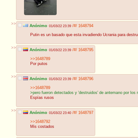
>>
Anónimo
/#/
1648794
01/03/22 23:39
Putin es un basado que esta invadiendo Ucrania para destru
>>
Anónimo
/#/
1648795
01/03/22 23:39
>>1648789
Por putos
>>
Anónimo
/#/
1648796
01/03/22 23:39
>>1648789
>pero fueron detectados y 'destruidos' de antemano por los m
Espías rusos
>>
Anónimo
/#/
1648797
01/03/22 23:40
>>1648792
Mis costados