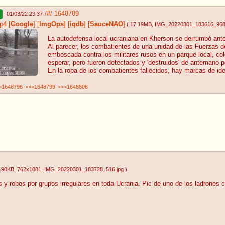
/#/
1648789
01/03/22 23:37
p4
[
Google
]
[
ImgOps
]
[
iqdb
]
[
SauceNAO
]
( 17.19MB
, IMG_20220301_183616_96
La autodefensa local ucraniana en Kherson se derrumbó ante
Al parecer, los combatientes de una unidad de las Fuerzas de
emboscada contra los militares rusos en un parque local, co
esperar, pero fueron detectados y 'destruidos' de antemano p
En la ropa de los combatientes fallecidos, hay marcas de ide
>1648796
>>>1648799
>>>1648808
.90KB
, 762x1081
, IMG_20220301_183728_516.jpg
)
 robos por grupos irregulares en toda Ucrania. Pic de uno de los ladrones cap