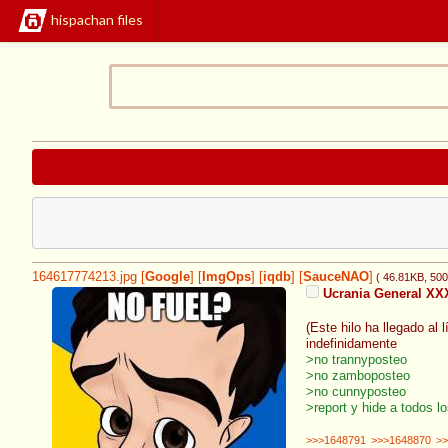
hispachan files
164617774213.jpg
[
Google
]
[
ImgOps
]
[
iqdb
]
[
SauceNAO
]
( 46.81KB
, 50
Ucrania General XXX
(Este hilo ha llegado al
indefinidamente
>no trannyposteo
>no zamboposteo
>no cunnyposteo
>report y hide a todos l
>>>1648791
>>>1648870
>>