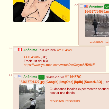
>>
Anónimo
OP
164617784979.m
>>>1648795
>>
>>
Anónimo
/#/
1648791
01/03/22 23:37
>>1648786
(OP)
Track list del hilo
https://www.youtube.com/watch?v=Xwym885H8IE
>>
Anónimo
/#/
1648792
01/03/22 23:38
OP
164617791427.jpg
[
Google
]
[
ImgOps
]
[
iqdb
]
[
SauceNAO
]
( 142
Ciudadanos locales experimentan saqueos y
asaltar una tienda
>>>1648797
>>>1648895