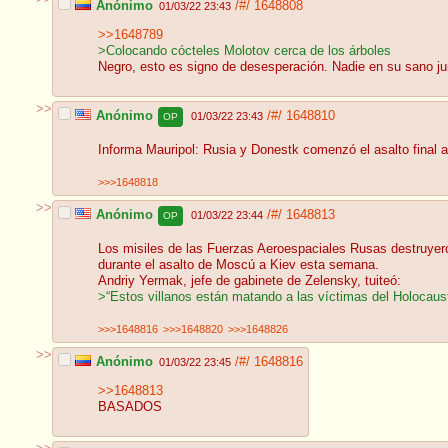
Anónimo
/#/
1648808
01/03/22 23:43
>>1648789
>Colocando cócteles Molotov cerca de los árboles
Negro, esto es signo de desesperación. Nadie en su sano jui
>>
Anónimo
/#/
1648810
01/03/22 23:43
OP
Informa Mauripol: Rusia y Donestk comenzó el asalto final a
>>>1648818
>>
Anónimo
/#/
1648813
01/03/22 23:44
OP
Los misiles de las Fuerzas Aeroespaciales Rusas destruyer
durante el asalto de Moscú a Kiev esta semana.
Andriy Yermak, jefe de gabinete de Zelensky, tuiteó:
>“Estos villanos están matando a las víctimas del Holocaus
>>>1648816
>>>1648820
>>>1648826
>>
Anónimo
/#/
1648816
01/03/22 23:45
>>1648813
BASADOS