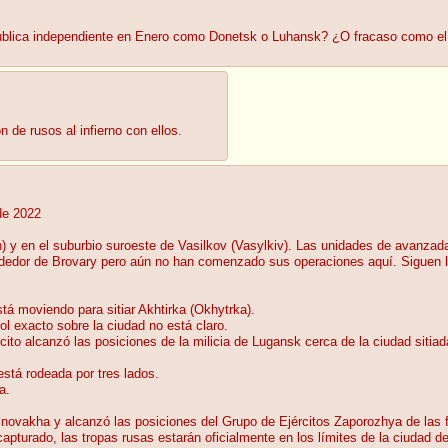
blica independiente en Enero como Donetsk o Luhansk? ¿O fracaso como el 
de rusos al infierno con ellos.
de 2022
pin) y en el suburbio suroeste de Vasilkov (Vasylkiv). Las unidades de avanza
rededor de Brovary pero aún no han comenzado sus operaciones aquí. Siguen l
á moviendo para sitiar Akhtirka (Okhytrka).
ol exacto sobre la ciudad no está claro.
rcito alcanzó las posiciones de la milicia de Lugansk cerca de la ciudad sitia
stá rodeada por tres lados.
a.
lnovakha y alcanzó las posiciones del Grupo de Ejércitos Zaporozhya de las
pturado, las tropas rusas estarán oficialmente en los límites de la ciudad de