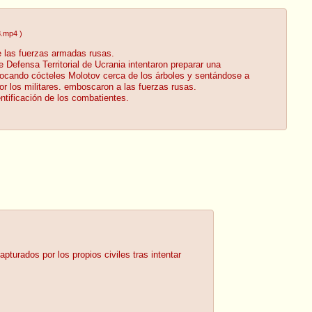
8.mp4
)
 las fuerzas armadas rusas.
 Defensa Territorial de Ucrania intentaron preparar una
locando cócteles Molotov cerca de los árboles y sentándose a
or los militares. emboscaron a las fuerzas rusas.
ntificación de los combatientes.
turados por los propios civiles tras intentar