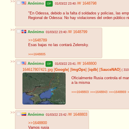
>>
Anónimo
/#/
1648798
01/03/22 23:40
OP
"En Odessa, debido a la falta d soldados y policias, las emp
Regional de Odessa: No hay violaciones del orden público ni
>>
Anónimo
/#/
1648799
01/03/22 23:40
>>1648789
Esas bajas no las contará Zelensky.
>>>1648805
>>
Anónimo
/#/
1648800
01/03/22 23:41
OP
164617807421.jpg
[
Google
]
[
ImgOps
]
[
iqdb
]
[
SauceNAO
]
( 310
Oficialmente Rusia controla el ma
a la misma
>>>1648803
>>>1648843
>>>1648869
>>
Anónimo
/#/
1648803
01/03/22 23:42
>>1648800
Vamos rusia