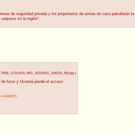
resas de seguridad privada y los propietarios de armas de caza patrullarán la 
 saqueos en la región".
.75KB
, 1231x915
, IMG_20220301_184028_400.jpg
)
r de Azov y Ucrania pierde el acceso
>>>1648873