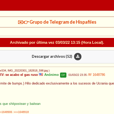
✉️👉 Grupo de Telegram de Hispafiles
Archivado por última vez
03/03/22 13:15
(Hora Local).
Descargar archivos (
52
)
0x534
, IMG_20220301_182818_598.jpg
)
V: se acabo el gas ruso
Anónimo
/#/
1648786
01/03/22 23:35
OP
 límite de bumps.) Hilo dedicado exclusivamente a los sucesos de Ucrania que
os que shitpostean y baitean
>1648906
>>>1648918