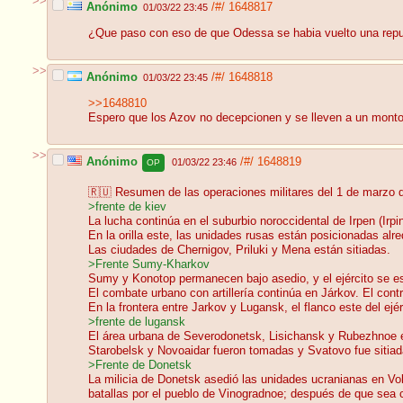
>>
Anónimo
/#/
1648817
01/03/22 23:45
¿Que paso con eso de que Odessa se habia vuelto una repu
>>
Anónimo
/#/
1648818
01/03/22 23:45
>>1648810
Espero que los Azov no decepcionen y se lleven a un monton 
>>
Anónimo
/#/
1648819
01/03/22 23:46
OP
🇷🇺 Resumen de las operaciones militares del 1 de marzo 
>frente de kiev
La lucha continúa en el suburbio noroccidental de Irpen (Ir
En la orilla este, las unidades rusas están posicionadas al
Las ciudades de Chernigov, Priluki y Mena están sitiadas.
>Frente Sumy-Kharkov
Sumy y Konotop permanecen bajo asedio, y el ejército se est
El combate urbano con artillería continúa en Járkov. El contr
En la frontera entre Jarkov y Lugansk, el flanco este del ejé
>frente de lugansk
El área urbana de Severodonetsk, Lisichansk y Rubezhnoe e
Starobelsk y Novoaidar fueron tomadas y Svatovo fue sitiad
>Frente de Donetsk
La milicia de Donetsk asedió las unidades ucranianas en Vo
batallas por el pueblo de Vinogradnoe; después de que sea ca