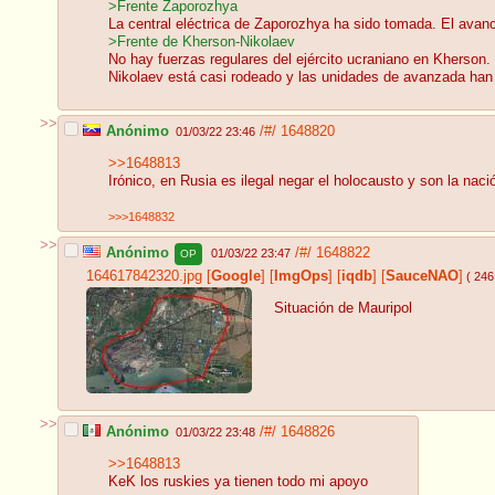
>Frente Zaporozhya
La central eléctrica de Zaporozhya ha sido tomada. El avan
>Frente de Kherson-Nikolaev
No hay fuerzas regulares del ejército ucraniano en Kherson. 
Nikolaev está casi rodeado y las unidades de avanzada han 
>>
Anónimo
/#/
1648820
01/03/22 23:46
>>1648813
Irónico, en Rusia es ilegal negar el holocausto y son la na
>>>1648832
>>
Anónimo
/#/
1648822
01/03/22 23:47
OP
164617842320.jpg
[
Google
]
[
ImgOps
]
[
iqdb
]
[
SauceNAO
]
( 246
Situación de Mauripol
>>
Anónimo
/#/
1648826
01/03/22 23:48
>>1648813
KeK los ruskies ya tienen todo mi apoyo