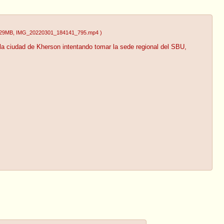
.29MB
, IMG_20220301_184141_795.mp4
)
la ciudad de Kherson intentando tomar la sede regional del SBU,