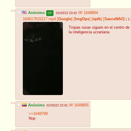
>>
Anónimo
/#/
1648804
01/03/22 23:42
OP
164617815217.mp4
[
Google
]
[
ImgOps
]
[
iqdb
]
[
SauceNAO
]
( 1
Tropas rusas siguen en el centro de 
la inteligencia ucraniana
>>
Anónimo
/#/
1648805
01/03/22 23:42
>>1648799
Nop
>>