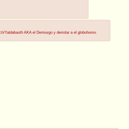
och/Yaldabaoth AKA el Demiurgo y derrotar a el globohomo.