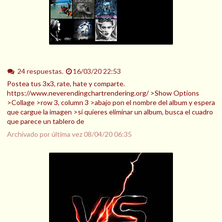
24 respuestas.
16/03/20 22:53
Postea tus 3x3, rate, hate y comparte.
https://www.neverendingchartrendering.org/ >Show Options
>Collage >row 3, column 3 >abajo pon el nombre del album y espera
que cargue la imagen >si quieres eliminar un album, busca el cuadro
que parece un tablero de
Archivado por última vez
08/04/20 06:35