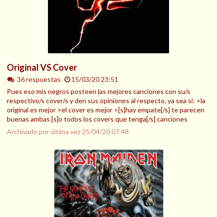
Original VS Cover
36 respuestas.
15/03/20 23:51
Pues eso mis negros posteen las mejores canciones con su/s
respectivo/s cover/s y den sus opiniones al respecto, ya sea si: >la
original es mejor >el cover es mejor >[s]hay empate[/s] te parecen
buenas ambas [s]o todos los covers que tenga[/s] canciones
Archivado por última vez
25/04/20 07:48