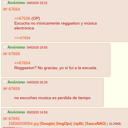
Anónimo
04/03/20 19:21
/#/
67654
>>67536
(OP)
Escucha no irónicamente reggaeton y música
electrónica
>>>67658
Anónimo
04/03/20 19:55
/#/
67658
>>67654
Reggaeton? No gracias, yo sí fui a la escuela.
Anónimo
04/03/20 20:29
/#/
67659
no escuches musica es perdida de tiempo
Anónimo
05/03/20 14:59
/#/
67691
158342039354.jpg
[
Google
]
[
ImgOps
]
[
iqdb
]
[
SauceNAO
]
( 10.29KB
,