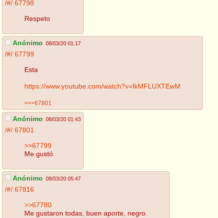
/#/
67798
Respeto
Anónimo
08/03/20 01:17
/#/
67799
Esta
https://www.youtube.com/watch?v=IkMFLUXTEwM
>>>67801
Anónimo
08/03/20 01:43
/#/
67801
>>67799
Me gustó.
Anónimo
08/03/20 05:47
/#/
67816
>>67780
Me gustaron todas, buen aporte, negro.