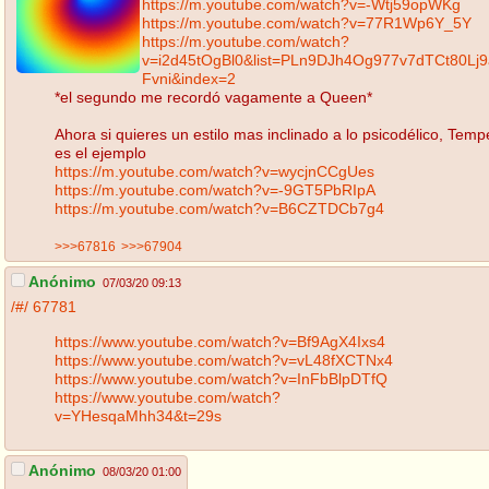
https://m.youtube.com/watch?v=-Wtj59opWKg
https://m.youtube.com/watch?v=77R1Wp6Y_5Y
https://m.youtube.com/watch?
v=i2d45tOgBl0&list=PLn9DJh4Og977v7dTCt80Lj9
Fvni&index=2
*el segundo me recordó vagamente a Queen*
Ahora si quieres un estilo mas inclinado a lo psicodélico, Temp
es el ejemplo
https://m.youtube.com/watch?v=wycjnCCgUes
https://m.youtube.com/watch?v=-9GT5PbRIpA
https://m.youtube.com/watch?v=B6CZTDCb7g4
>>>67816
>>>67904
Anónimo
07/03/20 09:13
/#/
67781
https://www.youtube.com/watch?v=Bf9AgX4Ixs4
https://www.youtube.com/watch?v=vL48fXCTNx4
https://www.youtube.com/watch?v=InFbBlpDTfQ
https://www.youtube.com/watch?
v=YHesqaMhh34&t=29s
Anónimo
08/03/20 01:00