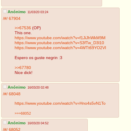
Anónimo
11/03/20 03:24
/#/
67904
>>67536
(OP)
This one.
https://www.youtube.com/watch?v=f1JiJhWkM9M
https://www.youtube.com/watch?v=S3fTw_D3l10
https://www.youtube.com/watch?v=4WTt69YO2VI
Espero os guste negrin :3
>>67780
Nice dick!
Anónimo
16/03/20 02:48
/#/
68048
https://www.youtube.com/watch?v=Hno4s5vN1To
>>>68052
Anónimo
16/03/20 04:52
/#/
68052