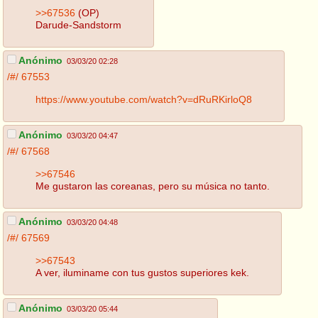
>>67536
(OP)
Darude-Sandstorm
Anónimo
03/03/20 02:28
/#/
67553
https://www.youtube.com/watch?v=dRuRKirloQ8
Anónimo
03/03/20 04:47
/#/
67568
>>67546
Me gustaron las coreanas, pero su música no tanto.
Anónimo
03/03/20 04:48
/#/
67569
>>67543
A ver, iluminame con tus gustos superiores kek.
Anónimo
03/03/20 05:44