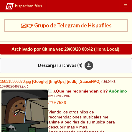
hispachan files
✉️👉 Grupo de Telegram de Hispafiles
Archivado por última vez
29/03/20 00:42
(Hora Local).
Descargar archivos (
4
)
158318306370.jpg
[
Google
]
[
ImgOps
]
[
iqdb
]
[
SauceNAO
]
( 36.04KB
,
157662204679.jpg
)
¿Que me recomiendan oir?
Anónimo
02/03/20 21:04
/#/
67536
Viendo los otros hilos de
recomendaciones musicales me
animé a pedirles de su música para
descubrir mas y mas.
Ando pasando por tiempos de