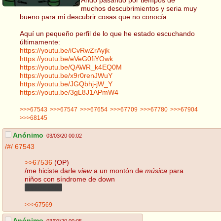
muchos descubrimientos y seria muy
bueno para mi descubrir cosas que no conocía.
Aquí un pequeño perfil de lo que he estado escuchando
últimamente:
https://youtu.be/iCvRwZrAyjk
https://youtu.be/eVeG0fiYOwk
https://youtu.be/QAWR_k4EQ0M
https://youtu.be/x9r0renJWuY
https://youtu.be/JGQbhj-jW_Y
https://youtu.be/3gL8J1APmW4
>>>67543
>>>67547
>>>67654
>>>67709
>>>67780
>>>67904
>>>68145
Anónimo
03/03/20 00:02
/#/
67543
>>67536
(OP)
/me hiciste darle
view
a un montón de
música
para
niños con síndrome de down
Hijo de puta
>>>67569
Anónimo