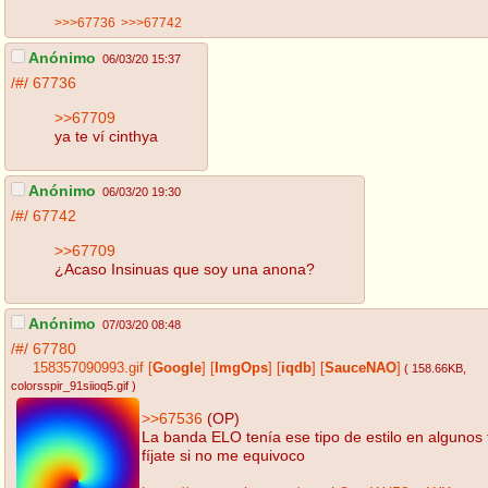
>>>67736
>>>67742
Anónimo
06/03/20 15:37
/#/
67736
>>67709
ya te ví cinthya
Anónimo
06/03/20 19:30
/#/
67742
>>67709
¿Acaso Insinuas que soy una anona?
Anónimo
07/03/20 08:48
/#/
67780
158357090993.gif
[
Google
]
[
ImgOps
]
[
iqdb
]
[
SauceNAO
]
( 158.66KB
,
colorsspir_91siioq5.gif
)
>>67536
(OP)
La banda ELO tenía ese tipo de estilo en algunos
fíjate si no me equivoco