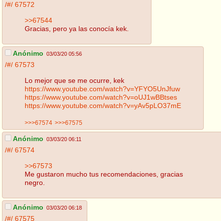
/#/
67572
>>67544
Gracias, pero ya las conocía kek.
Anónimo
03/03/20 05:56
/#/
67573
Lo mejor que se me ocurre, kek
https://www.youtube.com/watch?v=YFYO5UnJfuw
https://www.youtube.com/watch?v=oUJ1wBBtses
https://www.youtube.com/watch?v=yAv5pLO37mE
>>>67574
>>>67575
Anónimo
03/03/20 06:11
/#/
67574
>>67573
Me gustaron mucho tus recomendaciones, gracias
negro.
Anónimo
03/03/20 06:18
/#/
67575