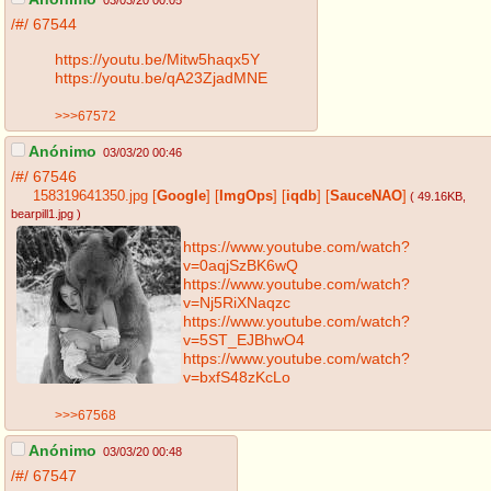
03/03/20 00:05
/#/
67544
https://youtu.be/Mitw5haqx5Y
https://youtu.be/qA23ZjadMNE
>>>67572
Anónimo
03/03/20 00:46
/#/
67546
158319641350.jpg
[
Google
]
[
ImgOps
]
[
iqdb
]
[
SauceNAO
]
( 49.16KB
,
bearpill1.jpg
)
https://www.youtube.com/watch?
v=0aqjSzBK6wQ
https://www.youtube.com/watch?
v=Nj5RiXNaqzc
https://www.youtube.com/watch?
v=5ST_EJBhwO4
https://www.youtube.com/watch?
v=bxfS48zKcLo
>>>67568
Anónimo
03/03/20 00:48
/#/
67547