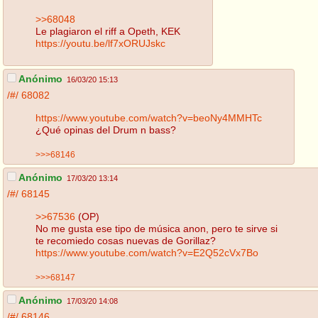
>>68048
Le plagiaron el riff a Opeth, KEK
https://youtu.be/lf7xORUJskc
Anónimo
16/03/20 15:13
/#/
68082
https://www.youtube.com/watch?v=beoNy4MMHTc
¿Qué opinas del Drum n bass?
>>>68146
Anónimo
17/03/20 13:14
/#/
68145
>>67536
(OP)
No me gusta ese tipo de música anon, pero te sirve si
te recomiedo cosas nuevas de Gorillaz?
https://www.youtube.com/watch?v=E2Q52cVx7Bo
>>>68147
Anónimo
17/03/20 14:08
/#/
68146