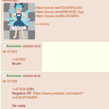
8502830.jpg
)
https://youtu.be/rDvtG5H1UJU
https://youtu.be/aPBD4CB_Kyg
https://youtu.be/6613kGi8IIs
>>>67693
Anónimo
05/03/20 15:03
/#/
67693
>>67691
Bruhh.
Anónimo
06/03/20 00:40
/#/
67709
>>67536
(OP)
Negative XP:
https://www.youtube.com/watch?
v=tU5LPC6b6Pk
De nada.