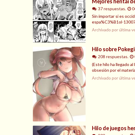
Mejores hentai de
37 respuestas.
0
Sin importar si es occi
espa%C3%B1ol-1300788.
Archivado por última v
Hilo sobre Pokegi
208 respuestas.
(Este hilo ha llegado a
obsesión por el materia
Archivado por última v
Hilo de juegos hen