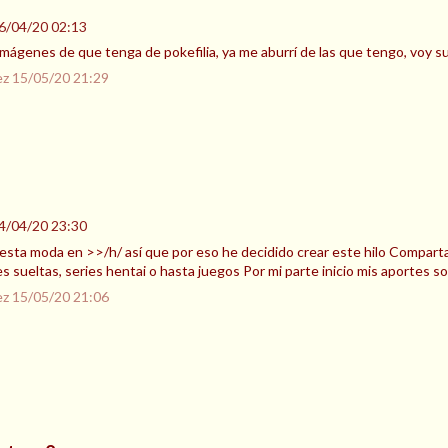
6/04/20 02:13
mágenes de que tenga de pokefilia, ya me aburrí de las que tengo, voy 
ez
15/05/20 21:29
4/04/20 23:30
esta moda en >>/h/ así que por eso he decidido crear este hilo Compartan
 sueltas, series hentai o hasta juegos Por mi parte inicio mis aportes so
ez
15/05/20 21:06