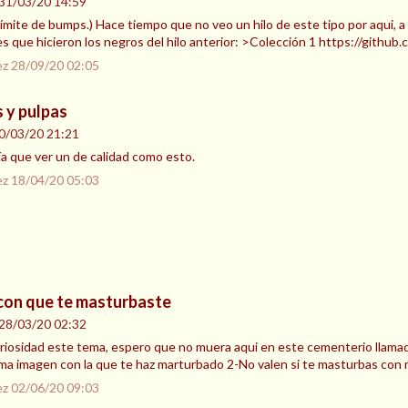
31/03/20 14:59
l límite de bumps.) Hace tiempo que no veo un hilo de este tipo por aquí, a
es que hicieron los negros del hilo anterior: >Colección 1 https://github
ez
28/09/20 02:05
 y pulpas
0/03/20 21:21
 que ver un de calidad como esto.
ez
18/04/20 05:03
 con que te masturbaste
28/03/20 02:32
iosidad este tema, espero que no muera aqui en este cementerio llama
tima imagen con la que te haz marturbado 2-No valen si te masturbas co
ez
02/06/20 09:03