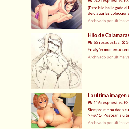
203 respuestas.
(Este hilo ha llegado a
dejo aquí las coleccion
Archivado por última v
Hilo de Calamaras
65 respuestas.
3
En algún momento tenía
Archivado por última v
La ultima imagen
116 respuestas.
Siempre me ha dado cur
>>/g/ 1- Postear la ul
Archivado por última v