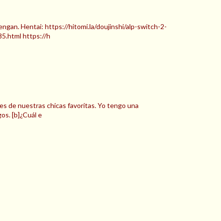
engan. Hentai: https://hitomi.la/doujinshi/alp-switch-2-
.html https://h
nes de nuestras chicas favoritas. Yo tengo una
os. [b]¿Cuál e