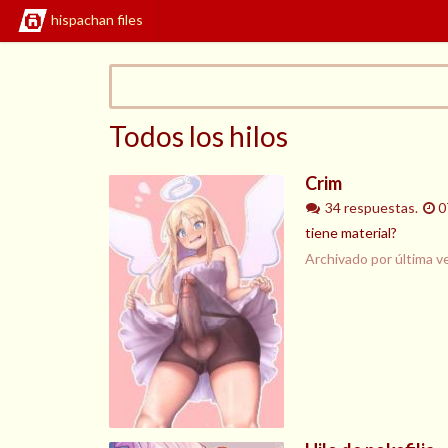
hispachan files
Todos los hilos
Crim
34 respuestas.
0
tiene material?
Archivado por última v