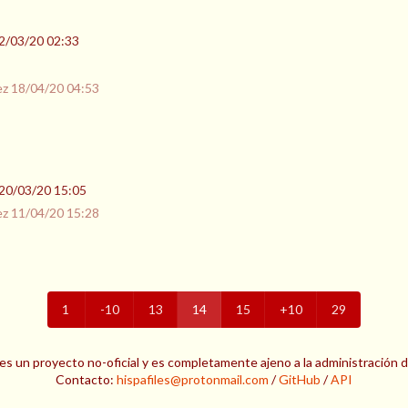
2/03/20 02:33
ez
18/04/20 04:53
20/03/20 15:05
ez
11/04/20 15:28
1
-10
13
14
15
+10
29
es un proyecto no-oficial y es completamente ajeno a la administración 
Contacto:
hispafiles@protonmail.com
/
GitHub
/
API