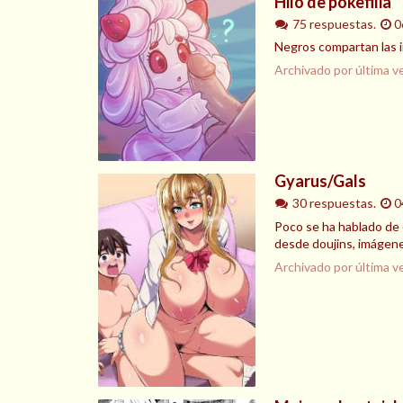
Hilo de pokefilia
75 respuestas.
0
Negros compartan las i
Archivado por última v
Gyarus/Gals
30 respuestas.
0
Poco se ha hablado de 
desde doujins, imágenes
Archivado por última v