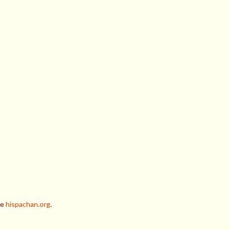
de
hispachan.org
.