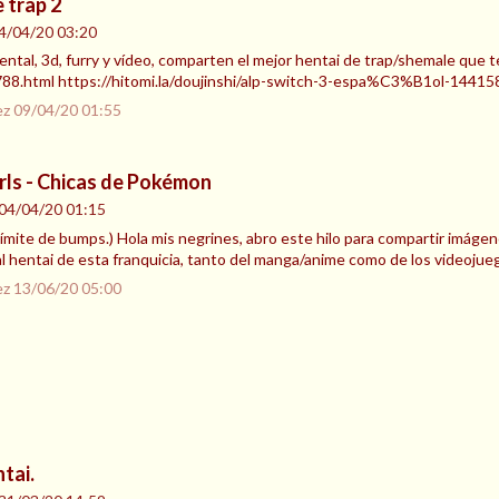
 trap 2
4/04/20 03:20
dental, 3d, furry y vídeo, comparten el mejor hentai de trap/shemale que t
html https://hitomi.la/doujinshi/alp-switch-3-espa%C3%B1ol-1441585
ez
09/04/20 01:55
rls - Chicas de Pokémon
04/04/20 01:15
l límite de bumps.) Hola mis negrines, abro este hilo para compartir imáge
l hentai de esta franquicia, tanto del manga/anime como de los videojueg
ez
13/06/20 05:00
tai.