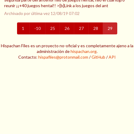
reunir ¡¡+40 juegos hentai!! >[b]Link a los juegos del ant
Archivado por última vez
12/08/19 07:02
1
-10
25
26
27
28
29
Hispachan Files es un proyecto no-oficial y es completamente ajeno a la
administración de
hispachan.org
.
Contacto:
hispafiles@protonmail.com
/
GitHub
/
API