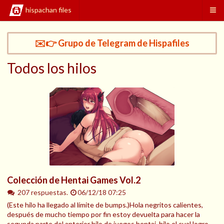
hispachan files
✉️👉 Grupo de Telegram de Hispafiles
Todos los hilos
Colección de Hentai Games Vol.2
207 respuestas.
06/12/18 07:25
(Este hilo ha llegado al límite de bumps.)Hola negritos calientes,
después de mucho tiempo por fin estoy devuelta para hacer la
segunda parte del anterior hilo de juegos hentai, hilo el cual logro