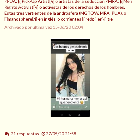
<PUA: [i]Pick-Up Artist[/i] o artistas de la seducción <MRA: [i]Men
Rights Activist[/i] o activistas de los derechos de los hombres.
Estas tres vertientes de la andrósfera (MGTOW, MRA, PUA), o
[i]manosphere[/i] en inglés, o corrientes [i]redpiller[/i] tie
Archivado por última vez
15/06/20 02:04
21 respuestas.
27/05/20 21:58