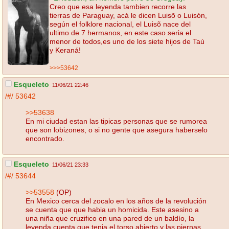
Creo que esa leyenda tambien recorre las
tierras de Paraguay, acá le dicen Luisõ o Luisón,
según el folklore nacional, el Luisõ nace del
ultimo de 7 hermanos, en este caso seria el
menor de todos,es uno de los siete hijos de Taú
y Keraná!
>>>53642
Esqueleto
11/06/21 22:46
/#/
53642
>>53638
En mi ciudad estan las tipicas personas que se rumorea
que son lobizones, o si no gente que asegura haberselo
encontrado.
Esqueleto
11/06/21 23:33
/#/
53644
>>53558
(OP)
En Mexico cerca del zocalo en los años de la revolución
se cuenta que que habia un homicida. Este asesino a
una niña que cruzifico en una pared de un baldío, la
leyenda cuenta que tenia el torso abierto y las piernas