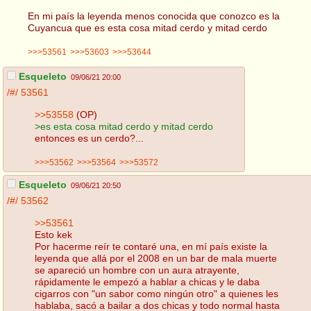
En mi país la leyenda menos conocida que conozco es la
Cuyancua que es esta cosa mitad cerdo y mitad cerdo
>>>53561
>>>53603
>>>53644
Esqueleto
09/06/21 20:00
/#/
53561
>>53558
(OP)
>es esta cosa mitad cerdo y mitad cerdo
entonces es un cerdo?...
>>>53562
>>>53564
>>>53572
Esqueleto
09/06/21 20:50
/#/
53562
>>53561
Esto kek
Por hacerme reír te contaré una, en mí país existe la
leyenda que allá por el 2008 en un bar de mala muerte
se apareció un hombre con un aura atrayente,
rápidamente le empezó a hablar a chicas y le daba
cigarros con "un sabor como ningún otro" a quienes les
hablaba, sacó a bailar a dos chicas y todo normal hasta