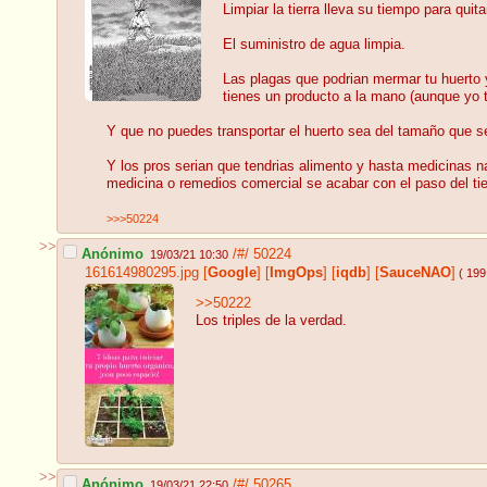
Limpiar la tierra lleva su tiempo para quit
El suministro de agua limpia.
Las plagas que podrian mermar tu huerto y
tienes un producto a la mano (aunque yo
Y que no puedes transportar el huerto sea del tamaño que sea
Y los pros serian que tendrias alimento y hasta medicinas n
medicina o remedios comercial se acabar con el paso del ti
>>>50224
>>
Anónimo
/#/
50224
19/03/21 10:30
161614980295.jpg
[
Google
]
[
ImgOps
]
[
iqdb
]
[
SauceNAO
]
( 199
>>50222
Los triples de la verdad.
>>
Anónimo
/#/
50265
19/03/21 22:50