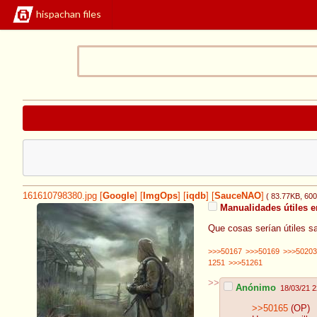
hispachan files
161610798380.jpg
[
Google
]
[
ImgOps
]
[
iqdb
]
[
SauceNAO
]
( 83.77KB
, 60
Manualidades útiles e
Que cosas serían útiles sa
>>>50167
>>>50169
>>>50203
1251
>>>51261
>>
Anónimo
18/03/21 2
>>50165
(OP)