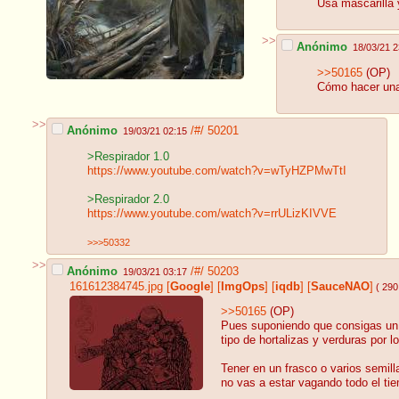
Usa mascarilla 
>>
Anónimo
18/03/21 2
>>50165
(OP)
Cómo hacer una 
>>
Anónimo
/#/
50201
19/03/21 02:15
>Respirador 1.0
https://www.youtube.com/watch?v=wTyHZPMwTtI
>Respirador 2.0
https://www.youtube.com/watch?v=rrULizKIVVE
>>>50332
>>
Anónimo
/#/
50203
19/03/21 03:17
161612384745.jpg
[
Google
]
[
ImgOps
]
[
iqdb
]
[
SauceNAO
]
( 290
>>50165
(OP)
Pues suponiendo que consigas un p
tipo de hortalizas y verduras por 
Tener en un frasco o varios semil
no vas a estar vagando todo el tie