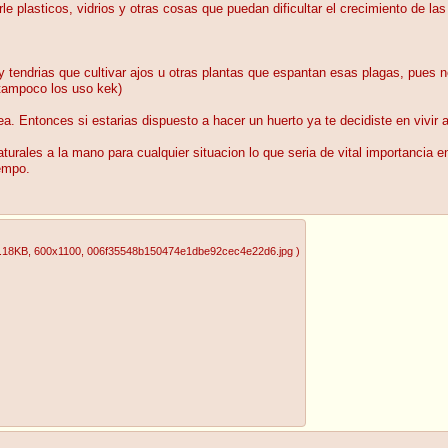
arle plasticos, vidrios y otras cosas que puedan dificultar el crecimiento de las
 tendrias que cultivar ajos u otras plantas que espantan esas plagas, pues n
 tampoco los uso kek)
. Entonces si estarias dispuesto a hacer un huerto ya te decidiste en vivir 
aturales a la mano para cualquier situacion lo que seria de vital importanci
empo.
.18KB
, 600x1100
, 006f35548b150474e1dbe92cec4e22d6.jpg
)