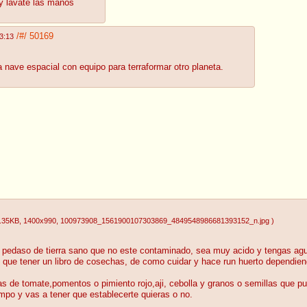
y lávate las manos
/#/
50169
3:13
nave espacial con equipo para terraformar otro planeta.
.35KB
, 1400x990
, 100973908_1561900107303869_4849548986681393152_n.jpg
)
edaso de tierra sano que no este contaminado, sea muy acido y tengas agua d
lo que tener un libro de cosechas, de como cuidar y hace run huerto dependiend
las de tomate,pomentos o pimiento rojo,aji, cebolla y granos o semillas que 
mpo y vas a tener que establecerte quieras o no.