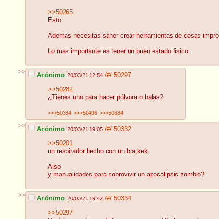
>>50265
Esto
Ademas necesitas saher crear herramientas de cosas impro
Lo mas importante es tener un buen estado fisico.
>>
Anónimo
/#/
50297
20/03/21 12:54
>>50282
¿Tienes uno para hacer pólvora o balas?
>>>50334
>>>50496
>>>50684
>>
Anónimo
/#/
50332
20/03/21 19:05
>>50201
un respirador hecho con un bra,kek
Also
y manualidades para sobrevivir un apocalipsis zombie?
>>
Anónimo
/#/
50334
20/03/21 19:42
>>50297