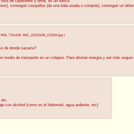
a fosa de cadáveres y orina, es un hasco.
uses), conseguir casquillos (de una bala usada o comprar), conseguir un deto
74KB
, 770x430
, IMG_20210208_215554.jpg
)
so de donde sacaría?
ien medio de transporte en un colapso. Para ahorrar energía y ser más seguro
 etc.
 con alcohol (como es el hidromiel, agua ardiente, etc)