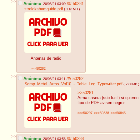
>>
Anónimo
/#/
50281
20/03/21 03:09
strelokshamguide.pdf
( 1.61MB )
Antenas de radio
>>>50282
>>
Anónimo
/#/
50282
20/03/21 03:11
Scrap_Metal_Arms_Vol10_-_Table_Leg_Typewriter.pdf
( 2.80MB )
>>50281
Arma casera (sub fusil)
si quieren
tipo de PDF avisen negros
>>>50297
>>>50338
>>>50845
>>
Anónimo
/#/
50288
20/03/21 03:56