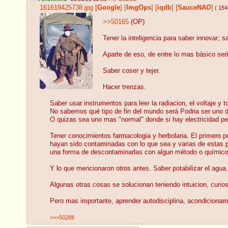
161619425738.jpg
[
Google
]
[
ImgOps
]
[
iqdb
]
[
SauceNAO
]
( 154
>>50165
(OP)
Tener la inteligencia para saber innovar; s
Aparte de eso, de entre lo mas básico ser
Saber coser y tejer.
Hacer trenzas.
Saber usar instrumentos para leer la radiacion, el voltaje y t
No sabemos qué tipo de fin del mundo será Podria ser uno don
O quizas sea uno mas "normal" donde si hay electricidad per
Tener conocimientos farmacologia y herbolaria. El primero 
hayan sido contaminadas con lo que sea y varias de estas p
una forma de descontaminarlas con algun método o químico
Y lo que mencionaron otros antes. Saber potabilizar el agua.
Algunas otras cosas se solucionan teniendo intuicion, curi
Pero mas importante, aprender autodisciplina, acondicionami
>>>50288