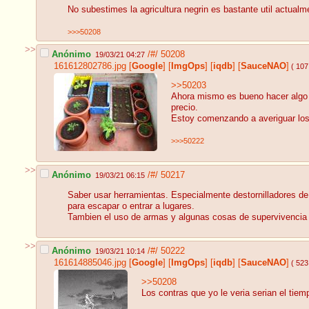
No subestimes la agricultura negrin es bastante util actual
>>>50208
>>
Anónimo
/#/
50208
19/03/21 04:27
161612802786.jpg
[
Google
]
[
ImgOps
]
[
iqdb
]
[
SauceNAO
]
( 107
>>50203
Ahora mismo es bueno hacer algo 
precio.
Estoy comenzando a averiguar los 
>>>50222
>>
Anónimo
/#/
50217
19/03/21 06:15
Saber usar herramientas. Especialmente destornilladores de 
para escapar o entrar a lugares.
Tambien el uso de armas y algunas cosas de supervivencia
>>
Anónimo
/#/
50222
19/03/21 10:14
161614885046.jpg
[
Google
]
[
ImgOps
]
[
iqdb
]
[
SauceNAO
]
( 523
>>50208
Los contras que yo le veria serian el tie