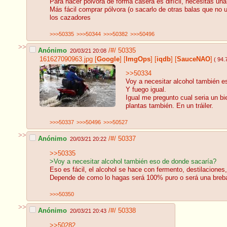
Pará hacer pólvora de forma casera es difícil, necesitas un
Más fácil comprar pólvora (o sacarlo de otras balas que no 
los cazadores
>>>50335
>>>50344
>>>50382
>>>50496
>>
Anónimo
/#/
50335
20/03/21 20:08
161627090963.jpg
[
Google
]
[
ImgOps
]
[
iqdb
]
[
SauceNAO
]
( 94.
>>50334
Voy a necesitar alcohol también e
Y fuego igual.
Igual me pregunto cual seria un b
plantas también. En un tráiler.
>>>50337
>>>50496
>>>50527
>>
Anónimo
/#/
50337
20/03/21 20:22
>>50335
>Voy a necesitar alcohol también eso de donde sacaría?
Eso es fácil, el alcohol se hace con fermento, destilaciones,
Depende de como lo hagas será 100% puro o será una brebaje
>>>50350
>>
Anónimo
/#/
50338
20/03/21 20:43
>>50282