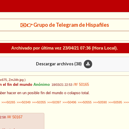
✉️👉 Grupo de Telegram de Hispafiles
Archivado por última vez
23/04/21 07:36
(Hora Local).
Descargar archivos (
38
)
0x675
, ZmJAh.jpg
)
n el fin del mundo
Anónimo
/#/
50165
18/03/21 22:53
ber hacer en un posible fin del mundo o colapso total.
>>>50265
>>>50349
>>>50355
>>>50397
>>>50496
>>>50555
>>>50590
>>>50595
>>>
/#/
50167
2:58