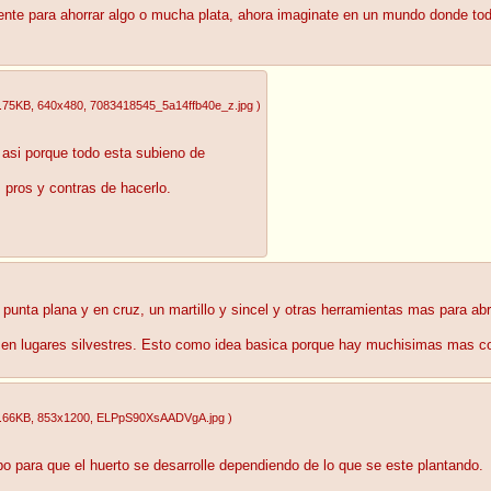
mente para ahorrar algo o mucha plata, ahora imaginate en un mundo donde tod
.75KB
, 640x480
, 7083418545_5a14ffb40e_z.jpg
)
asi porque todo esta subieno de
pros y contras de hacerlo.
punta plana y en cruz, un martillo y sincel y otras herramientas mas para ab
 en lugares silvestres. Esto como idea basica porque hay muchisimas mas c
.66KB
, 853x1200
, ELPpS90XsAADVgA.jpg
)
mpo para que el huerto se desarrolle dependiendo de lo que se este plantando.