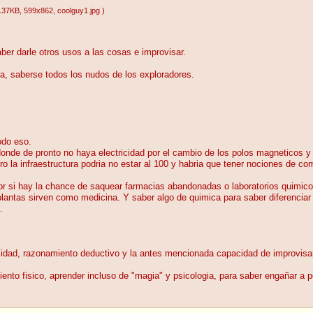
.37KB
, 599x862
, coolguy1.jpg
)
aber darle otros usos a las cosas e improvisar.
ia, saberse todos los nudos de los exploradores.
odo eso.
de de pronto no haya electricidad por el cambio de los polos magneticos y la 
o la infraestructura podria no estar al 100 y habria que tener nociones de c
por si hay la chance de saquear farmacias abandonadas o laboratorios quimic
lantas sirven como medicina. Y saber algo de quimica para saber diferenciar
.
osidad, razonamiento deductivo y la antes mencionada capacidad de improvisa
ento fisico, aprender incluso de "magia" y psicologia, para saber engañar a p