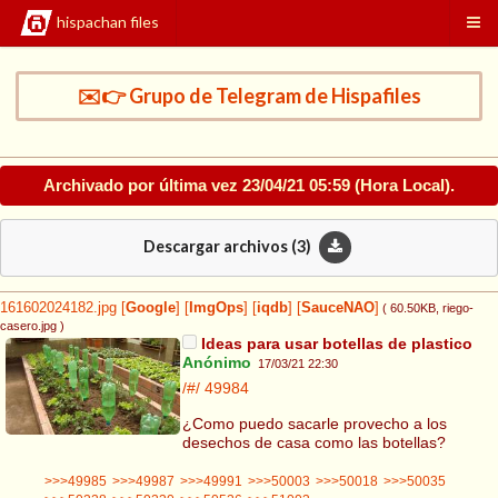
hispachan files
✉️👉 Grupo de Telegram de Hispafiles
Archivado por última vez
23/04/21 05:59
(Hora Local).
Descargar archivos (
3
)
161602024182.jpg
[
Google
]
[
ImgOps
]
[
iqdb
]
[
SauceNAO
]
( 60.50KB
, riego-
casero.jpg
)
Ideas para usar botellas de plastico
Anónimo
17/03/21 22:30
/#/
49984
¿Como puedo sacarle provecho a los
desechos de casa como las botellas?
>>>49985
>>>49987
>>>49991
>>>50003
>>>50018
>>>50035