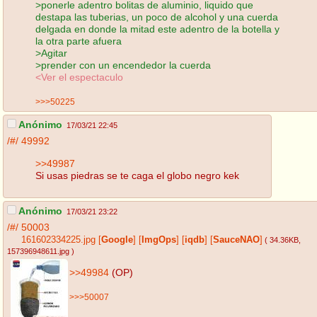
>ponerle adentro bolitas de aluminio, liquido que
destapa las tuberias, un poco de alcohol y una cuerda
delgada en donde la mitad este adentro de la botella y
la otra parte afuera
>Agitar
>prender con un encendedor la cuerda
<Ver el espectaculo
>>>50225
Anónimo
17/03/21 22:45
/#/
49992
>>49987
Si usas piedras se te caga el globo negro kek
Anónimo
17/03/21 23:22
/#/
50003
161602334225.jpg
[
Google
]
[
ImgOps
]
[
iqdb
]
[
SauceNAO
]
( 34.36KB
,
157396948611.jpg
)
>>49984
(OP)
>>>50007