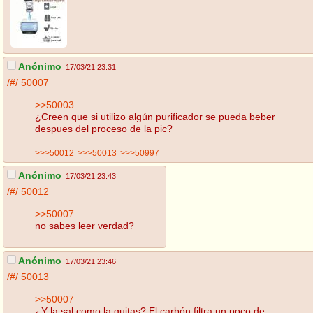
Anónimo
17/03/21 23:31
/#/
50007
>>50003
¿Creen que si utilizo algún purificador se pueda beber
despues del proceso de la pic?
>>>50012
>>>50013
>>>50997
Anónimo
17/03/21 23:43
/#/
50012
>>50007
no sabes leer verdad?
Anónimo
17/03/21 23:46
/#/
50013
>>50007
¿Y la sal como la quitas? El carbón filtra un poco de