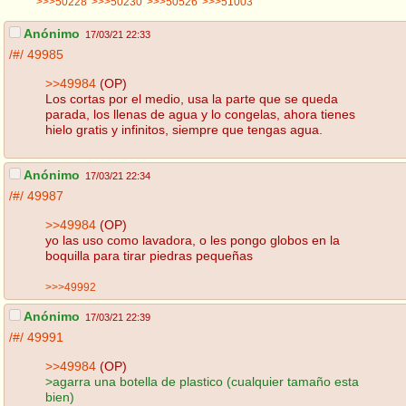
>>>50228
>>>50230
>>>50526
>>>51003
Anónimo
17/03/21 22:33
/#/
49985
>>49984
(OP)
Los cortas por el medio, usa la parte que se queda
parada, los llenas de agua y lo congelas, ahora tienes
hielo gratis y infinitos, siempre que tengas agua.
Anónimo
17/03/21 22:34
/#/
49987
>>49984
(OP)
yo las uso como lavadora, o les pongo globos en la
boquilla para tirar piedras pequeñas
>>>49992
Anónimo
17/03/21 22:39
/#/
49991
>>49984
(OP)
>agarra una botella de plastico (cualquier tamaño esta
bien)