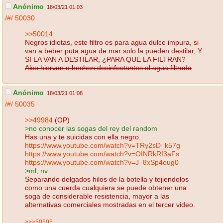
Anónimo
18/03/21 01:03
/#/
50030
>>50014
Negros idiotas, este filtro es para agua dulce impura, si
van a beber puta agua de mar solo la pueden destilar, Y
SI LA VAN A DESTILAR, ¿PARA QUE LA FILTRAN?
Also hiervan o hechen desinfectantes al agua filtrada
Anónimo
18/03/21 01:08
/#/
50035
>>49984
(OP)
>no conocer las sogas del rey del random
Has una y te suicidas con ella negro.
https://www.youtube.com/watch?v=TRy2sD_k57g
https://www.youtube.com/watch?v=OINRkRf3aFs
https://www.youtube.com/watch?v=J_8xSp4eug0
>ml; nv
Separando delgados hilos de la botella y tejiendolos
como una cuerda cualquiera se puede obtener una
soga de considerable resistencia, mayor a las
alternativas comerciales mostradas en el tercer video.
>>>50505