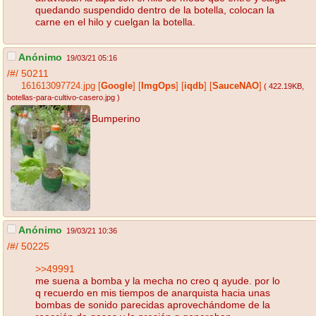
quedando suspendido dentro de la botella, colocan la
carne en el hilo y cuelgan la botella.
Anónimo
19/03/21 05:16
/#/
50211
161613097724.jpg
[
Google
]
[
ImgOps
]
[
iqdb
]
[
SauceNAO
]
( 422.19KB
,
botellas-para-cultivo-casero.jpg
)
Bumperino
Anónimo
19/03/21 10:36
/#/
50225
>>49991
me suena a bomba y la mecha no creo q ayude. por lo
q recuerdo en mis tiempos de anarquista hacia unas
bombas de sonido parecidas aprovechándome de la