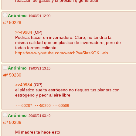
reacción de gases y la presión q generaban
Anónimo
19/03/21 12:00
/#/
50228
>>49984
(OP)
Podrias hacer un invernadero. Claro, no tendria la
misma calidad que un plastico de invernadero, pero de
todas formas calienta.
https://www.youtube.com/watch?v=5iasKGK_wlo
Anónimo
19/03/21 13:15
/#/
50230
>>49984
(OP)
el plástico suelta estrógeno no riegues tus plantas con
estrógeno y peor al aire libre
>>>50287
>>>50290
>>>50509
Anónimo
20/03/21 03:49
/#/
50286
Mi madresita hace esto