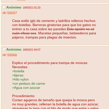
Anónimo
18/03/21 01:23
/#/
50037
Casa estilo iglú de cemento y ladrillos rellenos hechos
con botellas. Barreras giratorias para que los gatos no
entren a tu casa sobre las paredes
Esta opción no sé
cuán eficaz sea
. Macetas pequeñas, bebeederos para
pájaros, trampas para plagas de insectos.
Anónimo
18/03/21 04:07
/#/
50066
Explico el procedimiento para trampa de moscas
Necesitas:
>botella
>tijeras
>hilo nylon
>un pedazo de carne
>Agua con azucar
Procedimiento:
Cortan agujeros de tamaño que quepa la mosca pero
no muy grandes, rellenan la botella de agua con azúcar,
atraviesan la tapa con el hilo de modo que entre y salga