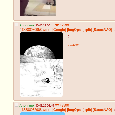
>>
Anónimo
/#/
42299
30/05/22 05:41
165388930658.webm
[
Google
]
[
ImgOps
]
[
iqdb
]
[
SauceNAO
]
( 
2
>>>42320
>>
Anónimo
/#/
42300
30/05/22 05:45
165388952688.webm
[
Google
]
[
ImgOps
]
[
iqdb
]
[
SauceNAO
]
( 