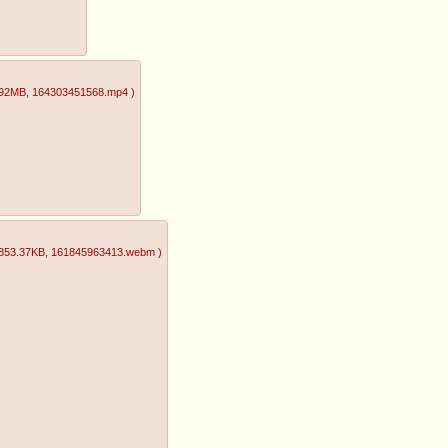
.92MB
, 164303451568.mp4
)
853.37KB
, 161845963413.webm
)