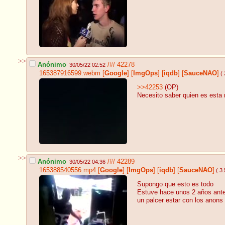
>>
Anónimo
/#/
42278
30/05/22 02:52
165387916599.webm
[
Google
]
[
ImgOps
]
[
iqdb
]
[
SauceNAO
]
( 
>>42253
(OP)
Necesito saber quien es esta 
>>
Anónimo
/#/
42289
30/05/22 04:36
165388540556.mp4
[
Google
]
[
ImgOps
]
[
iqdb
]
[
SauceNAO
]
( 3
Supongo que esto es todo
Estuve hace unos 2 años antes
un palcer estar con los anons