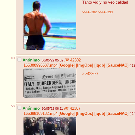
Tanto vid y no veo calidad
>>>42302
>>>42399
>>
Anónimo
/#/
42302
30/05/22 05:52
165388996587.mp4
[
Google
]
[
ImgOps
]
[
iqdb
]
[
SauceNAO
]
( 1
>>42300
>>
Anónimo
/#/
42307
30/05/22 06:11
165389109182.mp4
[
Google
]
[
ImgOps
]
[
iqdb
]
[
SauceNAO
]
( 2