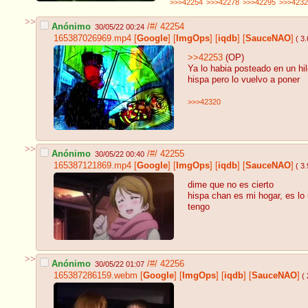
>>>42254
>>>42278
>>>42295
>>>4232
>>
Anónimo
/#/
42254
30/05/22 00:24
165387026969.mp4
[
Google
]
[
ImgOps
]
[
iqdb
]
[
SauceNAO
]
( 3
>>42253
(OP)
Ya lo habia posteado en un hi
hispa pero lo vuelvo a poner
>>>42320
>>
Anónimo
/#/
42255
30/05/22 00:40
165387121869.mp4
[
Google
]
[
ImgOps
]
[
iqdb
]
[
SauceNAO
]
( 3
dime que no es cierto
hispa chan es mi hogar, es lo
tengo
>>
Anónimo
/#/
42256
30/05/22 01:07
165387286159.webm
[
Google
]
[
ImgOps
]
[
iqdb
]
[
SauceNAO
]
( 