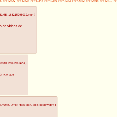
5
>>>42327
>>>42335
>>>42348
>>>42350
>>>42353
>>>42362
>>>42398
>>>42410
>>
.61MB
, 163215996032.mp4
)
lo de videos de
.99MB
, love live.mp4
)
 único que
2.40MB
, Dmitri finds out God is dead.webm
)