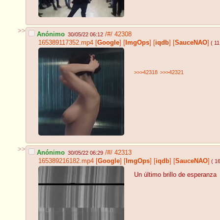
>>
Anónimo
/#/
42308
30/05/22 06:12
165389117352.mp4
[
Google
]
[
ImgOps
]
[
iqdb
]
[
SauceNAO
]
( 1
>>>42318
>>>42321
>>
Anónimo
/#/
42313
30/05/22 06:29
165389216182.mp4
[
Google
]
[
ImgOps
]
[
iqdb
]
[
SauceNAO
]
( 1
Un último brillo de esperanza