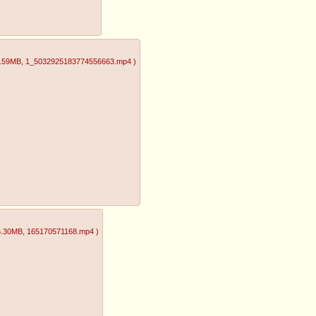
1.59MB
, 1_5032925183774556663.mp4
)
6.30MB
, 165170571168.mp4
)