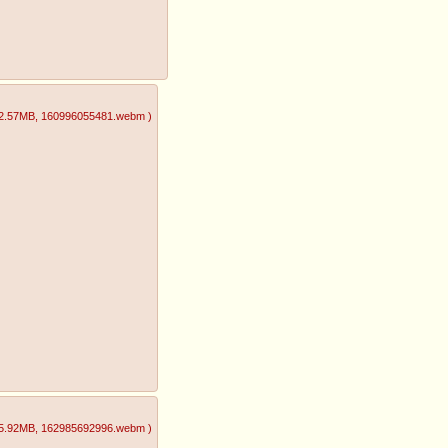
2.57MB
, 160996055481.webm
)
5.92MB
, 162985692996.webm
)