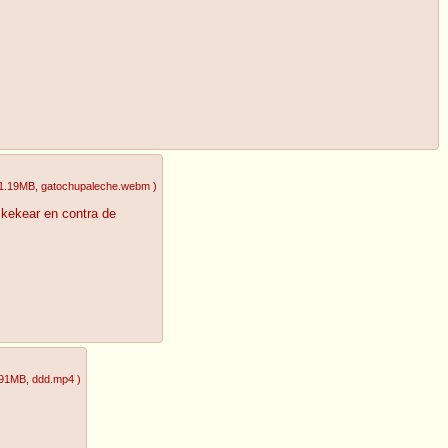
1.19MB
, gatochupaleche.webm
)
 kekear en contra de
.91MB
, ddd.mp4
)