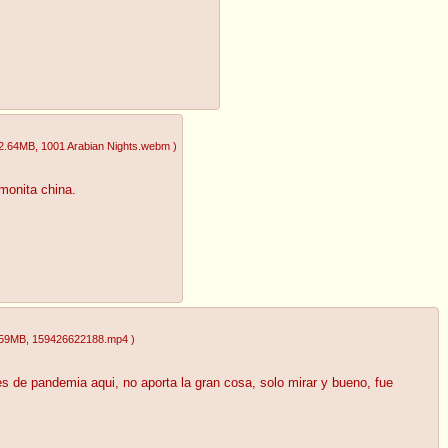
2.64MB
, 1001 Arabian Nights.webm
)
monita china.
.59MB
, 159426622188.mp4
)
 de pandemia aqui, no aporta la gran cosa, solo mirar y bueno, fue