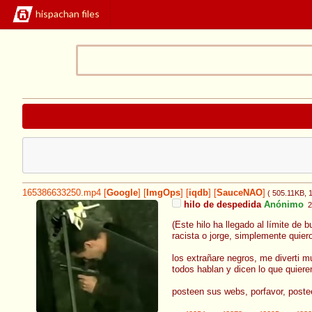
hispachan files
165386633250.mp4
[
Google
]
[
ImgOps
]
[
iqdb
]
[
SauceNAO
]
( 505.11KB
,
hilo de despedida
Anónimo
2
(Este hilo ha llegado al límite de 
racista o jorge, simplemente quier
los extrañare negros, me diverti m
todos hablan y dicen lo que quiere
posteen sus webs, porfavor, postee