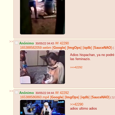
>>
Anónimo
/#/
42290
30/05/22 04:43
165388582059.webm
[
Google
]
[
ImgOps
]
[
iqdb
]
[
SauceNAO
]
( 
Adios hispachan, ya no podré
las feminazis.
>>>42292
>>
Anónimo
/#/
42292
30/05/22 04:44
165388586860.mp4
[
Google
]
[
ImgOps
]
[
iqdb
]
[
SauceNAO
]
( 1
>>42290
adios ultimo adios