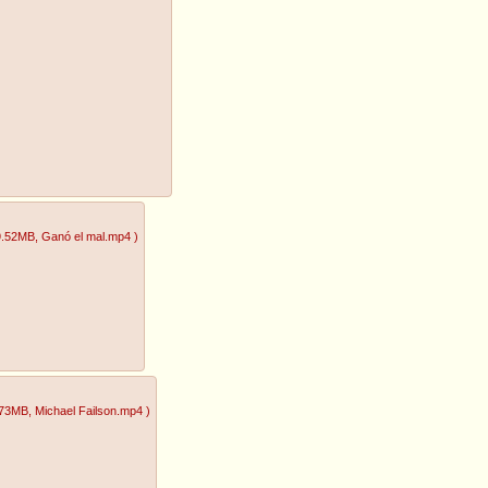
9.52MB
, Ganó el mal.mp4
)
.73MB
, Michael Failson.mp4
)