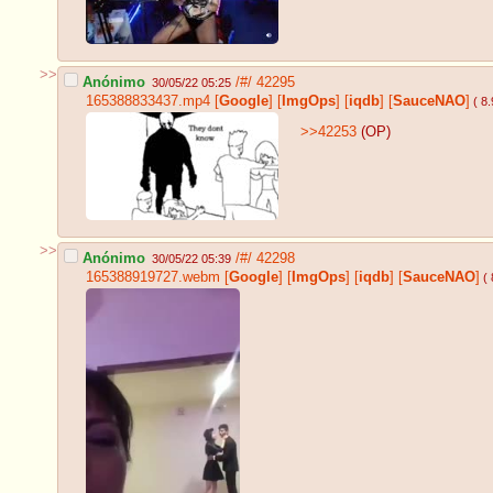
>>
Anónimo
/#/
42295
30/05/22 05:25
165388833437.mp4
[
Google
]
[
ImgOps
]
[
iqdb
]
[
SauceNAO
]
( 8
>>42253
(OP)
>>
Anónimo
/#/
42298
30/05/22 05:39
165388919727.webm
[
Google
]
[
ImgOps
]
[
iqdb
]
[
SauceNAO
]
( 