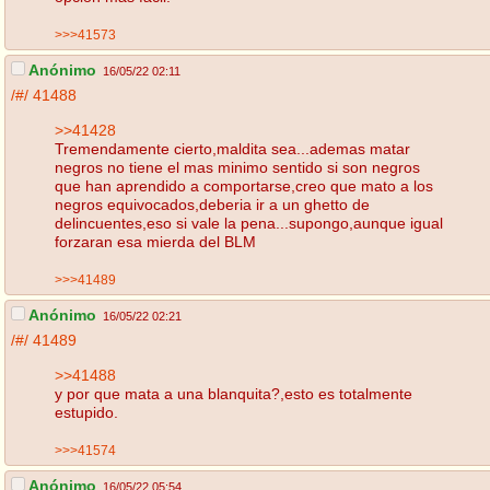
>>>41573
Anónimo
16/05/22 02:11
/#/
41488
>>41428
Tremendamente cierto,maldita sea...ademas matar
negros no tiene el mas minimo sentido si son negros
que han aprendido a comportarse,creo que mato a los
negros equivocados,deberia ir a un ghetto de
delincuentes,eso si vale la pena...supongo,aunque igual
forzaran esa mierda del BLM
>>>41489
Anónimo
16/05/22 02:21
/#/
41489
>>41488
y por que mata a una blanquita?,esto es totalmente
estupido.
>>>41574
Anónimo
16/05/22 05:54