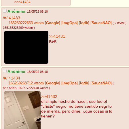
>>>41434
Anónimo
15/05/22 08:10
/#/
41433
165260222663.webm
[
Google
]
[
ImgOps
]
[
iqdb
]
[
SauceNAO
]
( 2.85MB
,
165135223269.webm
)
>>41431
KeK
Anónimo
15/05/22 08:18
/#/
41434
165260268712.webm
[
Google
]
[
ImgOps
]
[
iqdb
]
[
SauceNAO
]
(
837.55KB
, 162777322148.webm
)
>>41432
el simple hecho de hacer, eso fue el
"chiste" negro, no tiene sentido negrito
de mierda, pero dime, ¿que cosas si lo
tienen?