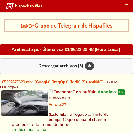
hispachan files
✉️👉 Grupo de Telegram de Hispafiles
Archivado por última vez
01/06/22 20:48
(Hora Local).
Descargar archivos (
6
)
165259677620.mp4
[
Google
]
[
ImgOps
]
[
iqdb
]
[
SauceNAO
]
( 17.88MB
,
FEaJt.mp4
)
"masacre" en buffalo
Anónimo
OP
15/05/22 06:39
/#/
41427
(Este hilo ha llegado al límite de
bumps.) >que opina el chanero
promedio ante tremendo heroe
>lo hizo bien o mal