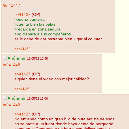
/#/
41447
>>41427
(OP)
>buena puntería
>cuenta bien las balas
>recarga en zona segura
>no dispara a sus compañeros
se le debe de dar bastante bien jugar al counter
>>>41462
Anónimo
15/05/22 12:48
/#/
41448
>>41427
(OP)
alguien tiene el vídeo con mejor calidad?
>>>41450
Anónimo
15/05/22 13:06
/#/
41449
>>41427
(OP)
No entiendo como un gran hijo de puta autista de esos
no se mete a un lugar donde haya gente de porquería
como en el Congreso o un barrio con delincuentes y