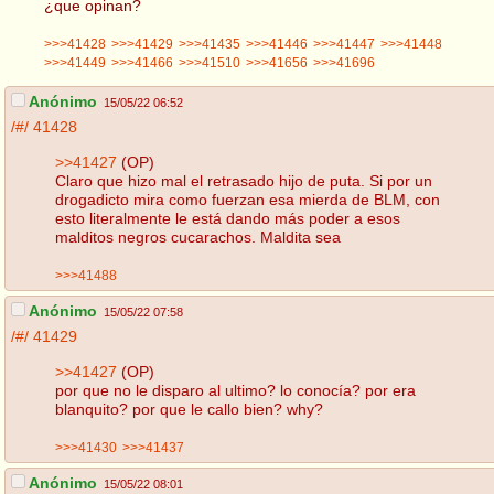
¿que opinan?
>>>41428
>>>41429
>>>41435
>>>41446
>>>41447
>>>41448
>>>41449
>>>41466
>>>41510
>>>41656
>>>41696
Anónimo
15/05/22 06:52
/#/
41428
>>41427
(OP)
Claro que hizo mal el retrasado hijo de puta. Si por un
drogadicto mira como fuerzan esa mierda de BLM, con
esto literalmente le está dando más poder a esos
malditos negros cucarachos. Maldita sea
>>>41488
Anónimo
15/05/22 07:58
/#/
41429
>>41427
(OP)
por que no le disparo al ultimo? lo conocía? por era
blanquito? por que le callo bien? why?
>>>41430
>>>41437
Anónimo
15/05/22 08:01