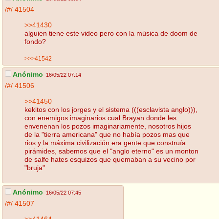
/#/
41504
>>41430
alguien tiene este video pero con la música de doom de
fondo?
>>>41542
Anónimo
16/05/22 07:14
/#/
41506
>>41450
kekitos con los jorges y el sistema (((esclavista anglo))),
con enemigos imaginarios cual Brayan donde les
envenenan los pozos imaginariamente, nosotros hijos
de la "tierra americana" que no había pozos mas que
rios y la máxima civilización era gente que construía
pirámides, sabemos que el "anglo eterno" es un monton
de salfe hates esquizos que quemaban a su vecino por
"bruja"
Anónimo
16/05/22 07:45
/#/
41507
>>41464