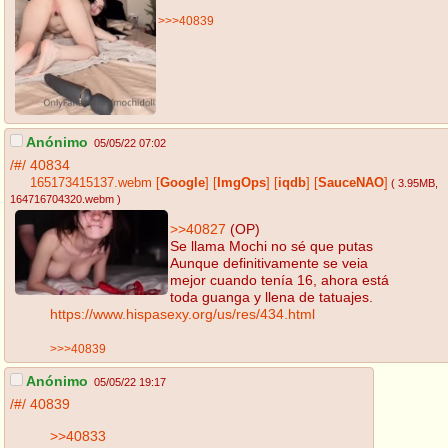
>>>40839
Anónimo
05/05/22 07:02
/#/
40834
165173415137.webm
[
Google
]
[
ImgOps
]
[
iqdb
]
[
SauceNAO
]
( 3.95MB
,
164716704320.webm
)
>>40827
(OP)
Se llama Mochi no sé que putas
Aunque definitivamente se veia
mejor cuando tenía 16, ahora está
toda guanga y llena de tatuajes.
https://www.hispasexy.org/us/res/434.html
>>>40839
Anónimo
05/05/22 19:17
/#/
40839
>>40833