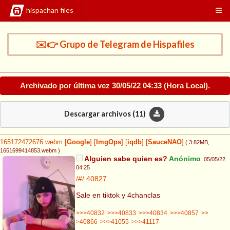
hispachan files
✉️👉 Grupo de Telegram de Hispafiles
Archivado por última vez
30/05/22 04:33
(Hora Local).
Descargar archivos (
11
)
165172472676.webm
[
Google
]
[
ImgOps
]
[
iqdb
]
[
SauceNAO
]
( 3.82MB
,
1651699414853.webm
)
Alguien sabe quien es?
Anónimo
05/05/22
04:25
/#/
40827
Sale en tiktok y 4chanclas
>>>40832
>>>40833
>>>40834
>>>40857
>>
>40866
>>>41055
>>>41117