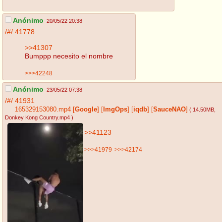
Anónimo
20/05/22 20:38
/#/
41778
>>41307
Bumppp necesito el nombre
>>>42248
Anónimo
23/05/22 07:38
/#/
41931
165329153080.mp4
[
Google
]
[
ImgOps
]
[
iqdb
]
[
SauceNAO
]
( 14.50MB
,
Donkey Kong Country.mp4
)
>>41123
>>>41979
>>>42174