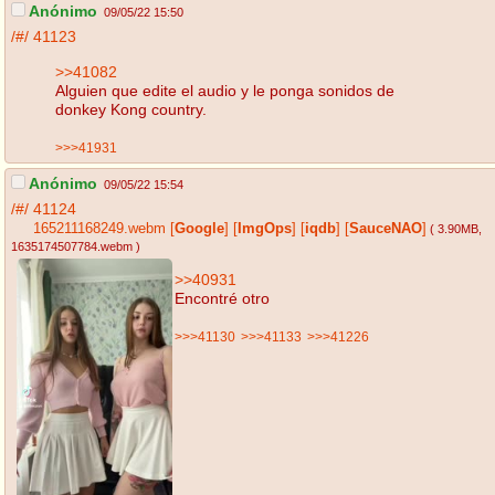
Anónimo
09/05/22 15:50
/#/
41123
>>41082
Alguien que edite el audio y le ponga sonidos de
donkey Kong country.
>>>41931
Anónimo
09/05/22 15:54
/#/
41124
165211168249.webm
[
Google
]
[
ImgOps
]
[
iqdb
]
[
SauceNAO
]
( 3.90MB
,
1635174507784.webm
)
>>40931
Encontré otro
>>>41130
>>>41133
>>>41226