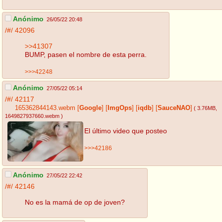
Anónimo
26/05/22 20:48
/#/
42096
>>41307
BUMP, pasen el nombre de esta perra.
>>>42248
Anónimo
27/05/22 05:14
/#/
42117
165362844143.webm
[
Google
]
[
ImgOps
]
[
iqdb
]
[
SauceNAO
]
( 3.76MB
,
1649827937660.webm
)
El último video que posteo
>>>42186
Anónimo
27/05/22 22:42
/#/
42146
No es la mamá de op de joven?