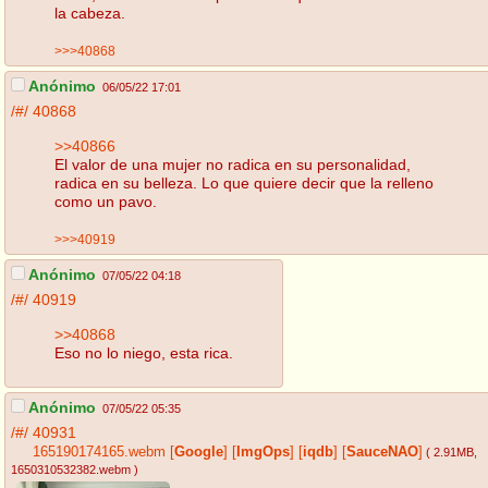
la cabeza.
>>>40868
Anónimo
06/05/22 17:01
/#/
40868
>>40866
El valor de una mujer no radica en su personalidad,
radica en su belleza. Lo que quiere decir que la relleno
como un pavo.
>>>40919
Anónimo
07/05/22 04:18
/#/
40919
>>40868
Eso no lo niego, esta rica.
Anónimo
07/05/22 05:35
/#/
40931
165190174165.webm
[
Google
]
[
ImgOps
]
[
iqdb
]
[
SauceNAO
]
( 2.91MB
,
1650310532382.webm
)