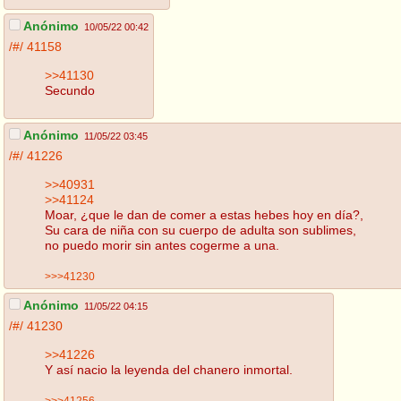
Anónimo
10/05/22 00:42
/#/
41158
>>41130
Secundo
Anónimo
11/05/22 03:45
/#/
41226
>>40931
>>41124
Moar, ¿que le dan de comer a estas hebes hoy en día?,
Su cara de niña con su cuerpo de adulta son sublimes,
no puedo morir sin antes cogerme a una.
>>>41230
Anónimo
11/05/22 04:15
/#/
41230
>>41226
Y así nacio la leyenda del chanero inmortal.
>>>41256