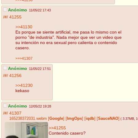
Anónimo
11/05/22 17:43
/#/
41255
>>41130
Es porque se siente artificial, me pasa lo mismo con el
porno "de industria". Nada mejor que ver un video que
su intención no era sexual pero calienta o contenido
casero.
>>>41307
Anónimo
11/05/22 17:51
/#/
41256
>>41230
kekaso
Anónimo
12/05/22 19:28
/#/
41307
165238372031.webm
[
Google
]
[
ImgOps
]
[
iqdb
]
[
SauceNAO
]
( 3.37MB
, 
>>41255
Contenido casero?