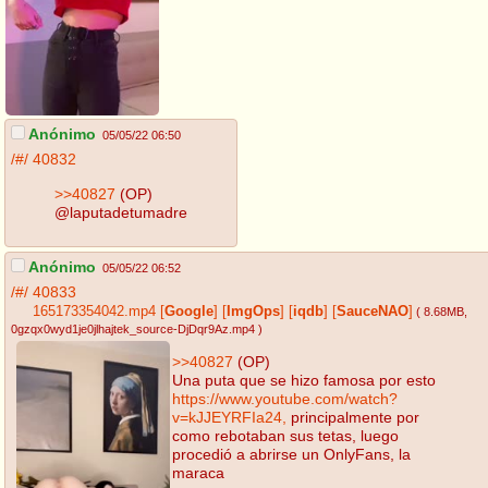
Anónimo
05/05/22 06:50
/#/
40832
>>40827
(OP)
@laputadetumadre
Anónimo
05/05/22 06:52
/#/
40833
165173354042.mp4
[
Google
]
[
ImgOps
]
[
iqdb
]
[
SauceNAO
]
( 8.68MB
,
0gzqx0wyd1je0jlhajtek_source-DjDqr9Az.mp4
)
>>40827
(OP)
Una puta que se hizo famosa por esto
https://www.youtube.com/watch?
v=kJJEYRFIa24,
principalmente por
como rebotaban sus tetas, luego
procedió a abrirse un OnlyFans, la
maraca