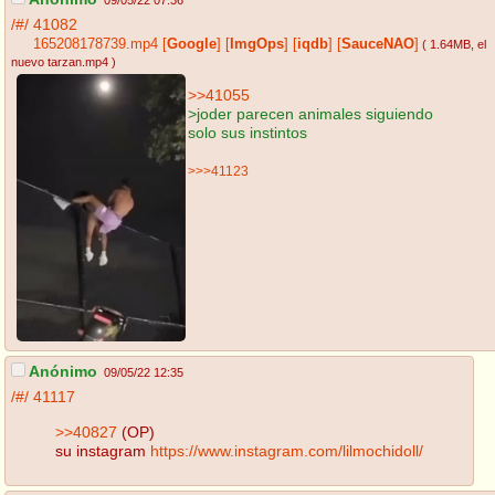
09/05/22 07:36
/#/
41082
165208178739.mp4
[
Google
]
[
ImgOps
]
[
iqdb
]
[
SauceNAO
]
( 1.64MB
, el
nuevo tarzan.mp4
)
>>41055
>joder parecen animales siguiendo
solo sus instintos
>>>41123
Anónimo
09/05/22 12:35
/#/
41117
>>40827
(OP)
su instagram
https://www.instagram.com/lilmochidoll/