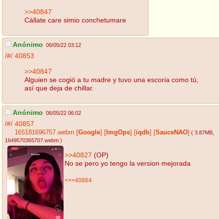
>>40847
Cállate care simio conchetumare
Anónimo
06/05/22 03:12
/#/
40853
>>40847
Alguien se cogió a tu madre y tuvo una escoria como tú,
así que deja de chillar.
Anónimo
06/05/22 06:02
/#/
40857
165181696757.webm
[
Google
]
[
ImgOps
]
[
iqdb
]
[
SauceNAO
]
( 3.87MB
,
1649570365707.webm
)
>>40827
(OP)
No se pero yo tengo la version mejorada
>>>40864