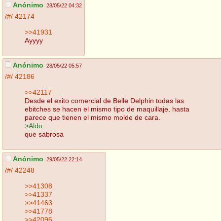
Anónimo
28/05/22 04:32
/#/
42174
>>41931
Ayyyy
Anónimo
28/05/22 05:57
/#/
42186
>>42117
Desde el exito comercial de Belle Delphin todas las
ebitches se hacen el mismo tipo de maquillaje, hasta
parece que tienen el mismo molde de cara.
>Aldo
que sabrosa
Anónimo
29/05/22 22:14
/#/
42248
>>41308
>>41337
>>41463
>>41778
>>42096