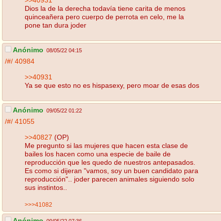
Dios la de la derecha todavía tiene carita de menos
quinceañera pero cuerpo de perrota en celo, me la
pone tan dura joder
Anónimo
08/05/22 04:15
/#/
40984
>>40931
Ya se que esto no es hispasexy, pero moar de esas dos
Anónimo
09/05/22 01:22
/#/
41055
>>40827
(OP)
Me pregunto si las mujeres que hacen esta clase de
bailes los hacen como una especie de baile de
reproducción que les quedo de nuestros antepasados.
Es como si dijeran "vamos, soy un buen candidato para
reproducción".. joder parecen animales siguiendo solo
sus instintos..
>>>41082
Anónimo