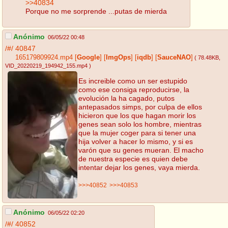
>>40834
Porque no me sorprende ...putas de mierda
Anónimo
06/05/22 00:48
/#/
40847
165179809924.mp4
[
Google
]
[
ImgOps
]
[
iqdb
]
[
SauceNAO
]
( 78.48KB
,
VID_20220219_194942_155.mp4
)
Es increible como un ser estupido
como ese consiga reproducirse, la
evolución la ha cagado, putos
antepasados simps, por culpa de ellos
hicieron que los que hagan morir los
genes sean solo los hombre, mientras
que la mujer coger para si tener una
hija volver a hacer lo mismo, y si es
varón que su genes mueran. El macho
de nuestra especie es quien debe
intentar dejar los genes, vaya mierda.
>>>40852
>>>40853
Anónimo
06/05/22 02:20
/#/
40852