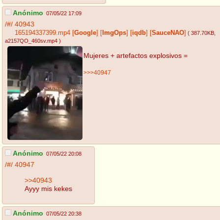
Anónimo
07/05/22 17:09
/#/
40943
165194337399.mp4
[
Google
]
[
ImgOps
]
[
iqdb
]
[
SauceNAO
]
( 387.70KB
,
a2157QO_460sv.mp4
)
Mujeres + artefactos explosivos =
>>>40947
Anónimo
07/05/22 20:08
/#/
40947
>>40943
Ayyy mis kekes
Anónimo
07/05/22 20:38