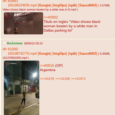
/#/
40983
165198224939.mp4
[
Google
]
[
ImgOps
]
[
iqdb
]
[
SauceNAO
]
( 4.57MB
,
Video shows black woman beaten by a white man in D.mp4
)
>>40902
Titulo en ingles “Video shows black
woman beaten by a white man in
Dallas parking lot”
Anónimo
08/05/22 05:23
/#/
41000
165198742770.mp4
[
Google
]
[
ImgOps
]
[
iqdb
]
[
SauceNAO
]
( 8.30MB
,
161378963355.mp4
)
>>40816
(OP)
Argentina
>>>41078
>>>41208
>>>41973