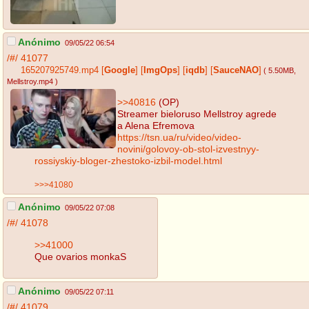
Anónimo
09/05/22 06:54
/#/
41077
165207925749.mp4
[
Google
]
[
ImgOps
]
[
iqdb
]
[
SauceNAO
]
( 5.50MB
,
Mellstroy.mp4
)
>>40816
(OP)
Streamer bieloruso Mellstroy agrede
a Alena Efremova
https://tsn.ua/ru/video/video-
novini/golovoy-ob-stol-izvestnyy-
rossiyskiy-bloger-zhestoko-izbil-model.html
>>>41080
Anónimo
09/05/22 07:08
/#/
41078
>>41000
Que ovarios monkaS
Anónimo
09/05/22 07:11
/#/
41079