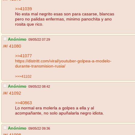
>>41039
No esta mal negrito esas son para casarse, blancas
pero no palidas enfermas, minimo panochita y ano
rosita que rico.
Anónimo
09/05/22 07:29
/#/
41080
>>41077
https://distritt.com/viral/youtuber-golpea-a-modelo-
durante-transmision-rusia/
>>>41102
Anónimo
09/05/22 08:42
/#/
41092
>>40863
Lo normal era molerla a golpes a ella y al
acompañante, no solo apuñalarla negro idiota.
Anónimo
09/05/22 09:36