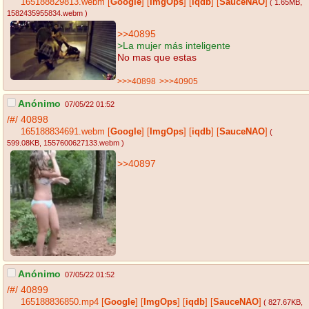
165188829813.webm
[
Google
]
[
ImgOps
]
[
iqdb
]
[
SauceNAO
]
( 1.65MB
,
1582435955834.webm
)
>>40895
>La mujer más inteligente
No mas que estas
>>>40898
>>>40905
Anónimo
07/05/22 01:52
/#/
40898
165188834691.webm
[
Google
]
[
ImgOps
]
[
iqdb
]
[
SauceNAO
]
(
599.08KB
, 1557600627133.webm
)
>>40897
Anónimo
07/05/22 01:52
/#/
40899
165188836850.mp4
[
Google
]
[
ImgOps
]
[
iqdb
]
[
SauceNAO
]
( 827.67KB
,