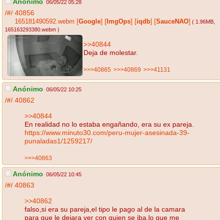
Anónimo
06/05/22 05:28
/#/
40856
165181490592.webm
[
Google
]
[
ImgOps
]
[
iqdb
]
[
SauceNAO
]
( 1.96MB
,
165163293380.webm
)
>>40844
Deja de molestar.
>>>40865
>>>40869
>>>41131
Anónimo
06/05/22 10:25
/#/
40862
>>40844
En realidad no lo estaba engañando, era su ex pareja.
https://www.minuto30.com/peru-mujer-asesinada-39-
punaladas1/1259217/
>>>40863
Anónimo
06/05/22 10:45
/#/
40863
>>40862
falso,si era su pareja,el tipo le pago al de la camara
para que le dejara ver con quien se iba,lo que me