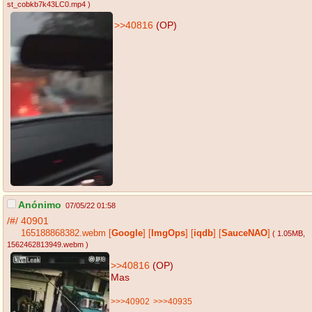
st_cobkb7k43LC0.mp4
)
>>40816
(OP)
Anónimo
07/05/22 01:58
/#/
40901
165188868382.webm
[
Google
]
[
ImgOps
]
[
iqdb
]
[
SauceNAO
]
( 1.05MB
,
1562462813949.webm
)
>>40816
(OP)
Mas
>>>40902
>>>40935