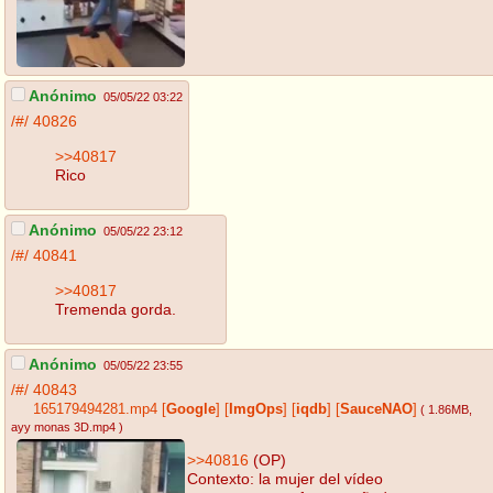
Anónimo
05/05/22 03:22
/#/
40826
>>40817
Rico
Anónimo
05/05/22 23:12
/#/
40841
>>40817
Tremenda gorda.
Anónimo
05/05/22 23:55
/#/
40843
165179494281.mp4
[
Google
]
[
ImgOps
]
[
iqdb
]
[
SauceNAO
]
( 1.86MB
,
ayy monas 3D.mp4
)
>>40816
(OP)
Contexto: la mujer del vídeo