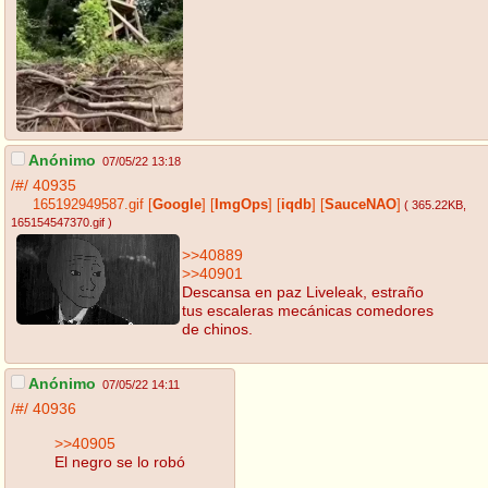
Anónimo
07/05/22 13:18
/#/
40935
165192949587.gif
[
Google
]
[
ImgOps
]
[
iqdb
]
[
SauceNAO
]
( 365.22KB
,
165154547370.gif
)
>>40889
>>40901
Descansa en paz Liveleak, estraño
tus escaleras mecánicas comedores
de chinos.
Anónimo
07/05/22 14:11
/#/
40936
>>40905
El negro se lo robó