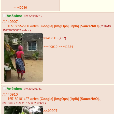
>>>40936
Anónimo
07/05/22 02:12
/#/
40907
165188952960.webm
[
Google
]
[
ImgOps
]
[
iqdb
]
[
SauceNAO
]
( 2.96MB
,
157740853852.webm
)
>>40816
(OP)
>>>40910
>>>41334
Anónimo
07/05/22 02:50
/#/
40910
165189181427.webm
[
Google
]
[
ImgOps
]
[
iqdb
]
[
SauceNAO
]
(
896.96KB
, 1596237058602.webm
)
>>40907