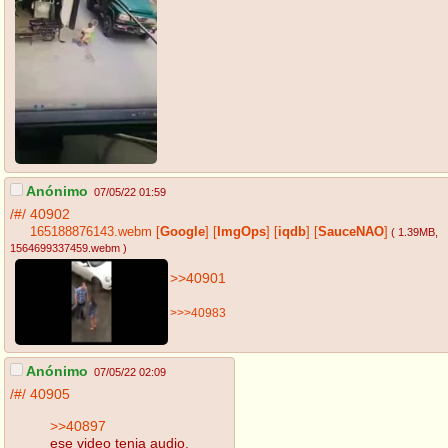
Anónimo
07/05/22 01:59
/#/
40902
165188876143.webm
[
Google
]
[
ImgOps
]
[
iqdb
]
[
SauceNAO
]
( 1.39MB
,
1564699337459.webm
)
>>40901
>>>40983
Anónimo
07/05/22 02:09
/#/
40905
>>40897
ese video tenia audio.