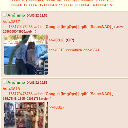
>>>40901
>>>40907
>>>40948
>>>40971
>>>40973
>>>41000
>>>41017
>>>41050
>>>41077
>>>41098
>>>41149
>>>41157
Anónimo
04/05/22 22:52
/#/
40817
165170476266.webm
[
Google
]
[
ImgOps
]
[
iqdb
]
[
SauceNAO
]
( 1.34MB
,
1586388043905.webm
)
>>40816
(OP)
>>>40818
>>>40826
>>>40841
Anónimo
04/05/22 22:53
/#/
40818
165170478738.webm
[
Google
]
[
ImgOps
]
[
iqdb
]
[
SauceNAO
]
(
335.76KB
, 1595403031788.webm
)
>>40817