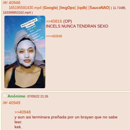
/#/
40948
165195591430.mp4
[
Google
]
[
ImgOps
]
[
iqdb
]
[
SauceNAO
]
( 11.71MB
,
163399853162.mp4
)
>>40816
(OP)
INCELS NUNCA TENDRAN SEXO
>>>40949
Anónimo
07/05/22 21:26
/#/
40949
>>40948
y aun asi terminara preñada por un brayan que no sabe
leer.
kek.