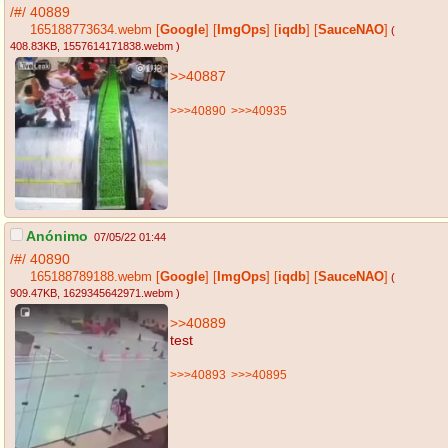
/#/
40889
165188773634.webm
[
Google
]
[
ImgOps
]
[
iqdb
]
[
SauceNAO
]
(
408.83KB
, 1557614171838.webm
)
>>40887
>>>40890
>>>40935
Anónimo
07/05/22 01:44
/#/
40890
165188789188.webm
[
Google
]
[
ImgOps
]
[
iqdb
]
[
SauceNAO
]
(
909.47KB
, 1629345642971.webm
)
>>40889
test
>>>40893
>>>40895