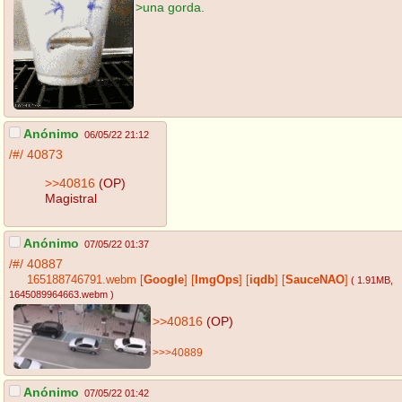
>una gorda.
Anónimo
06/05/22 21:12
/#/
40873
>>40816
(OP)
Magistral
Anónimo
07/05/22 01:37
/#/
40887
165188746791.webm
[
Google
]
[
ImgOps
]
[
iqdb
]
[
SauceNAO
]
( 1.91MB
,
1645089964663.webm
)
>>40816
(OP)
>>>40889
Anónimo
07/05/22 01:42