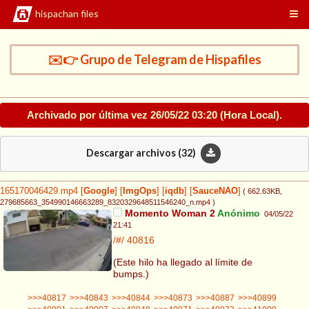
hispachan files
✉️👉 Grupo de Telegram de Hispafiles
Archivado por última vez
26/05/22 03:20
(Hora Local).
Descargar archivos (
32
)
165170046429.mp4
[
Google
]
[
ImgOps
]
[
iqdb
]
[
SauceNAO
]
( 662.63KB
,
279685663_354990146663289_8320329648511546240_n.mp4
)
Momento Woman 2
Anónimo
04/05/22
21:41
/#/
40816
(Este hilo ha llegado al límite de
bumps.)
>>>40817
>>>40843
>>>40844
>>>40873
>>>40887
>>>40899