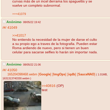
curvas más de un incel derrama los spaguettis y se
vuelve un completo subnormal.
>>>41079
Anónimo
08/05/22 19:42
/#/
41049
>>41017
No entiendo la necesidad de la mujer de darse el culto
a su propio ego a traves de la fotografia. Pueden estar
Roma ardiendo de nuevo, pero si tienen un buen
celular para sacarse selfies lo harán sin importar nada.
Anónimo
08/05/22 21:06
/#/
41050
165204398468.webm
[
Google
]
[
ImgOps
]
[
iqdb
]
[
SauceNAO
]
( 1.01MB
,
1631313740330.webm
)
>>40816
(OP)
test