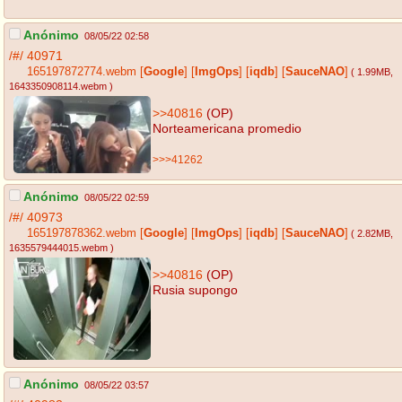
Anónimo
08/05/22 02:58
/#/
40971
165197872774.webm
[
Google
]
[
ImgOps
]
[
iqdb
]
[
SauceNAO
]
( 1.99MB
,
1643350908114.webm
)
>>40816
(OP)
Norteamericana promedio
>>>41262
Anónimo
08/05/22 02:59
/#/
40973
165197878362.webm
[
Google
]
[
ImgOps
]
[
iqdb
]
[
SauceNAO
]
( 2.82MB
,
1635579444015.webm
)
>>40816
(OP)
Rusia supongo
Anónimo
08/05/22 03:57