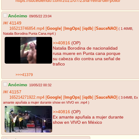
https://sucediendo.com/2021/07/23/la-reina-del-pollo/
Anónimo
09/05/22 23:04
/#/
41149
165213746854.mp4
[
Google
]
[
ImgOps
]
[
iqdb
]
[
SauceNAO
]
( 1.46MB
,
Natalia Borodina Punta Cana.mp4
)
>>40816
(OP)
Natalia Borodina de nacionalidad
rusa muere en Punta cana porque
su cabeza dio contra una señal de
trafico
>>>41379
Anónimo
10/05/22 00:32
/#/
41157
165214271922.mp4
[
Google
]
[
ImgOps
]
[
iqdb
]
[
SauceNAO
]
( 3.64MB
, Ex
amante apuñala a mujer durante show en VIVO en .mp4
)
>>40816
(OP)
Ex amante apuñala a mujer durante
show en VIVO en México