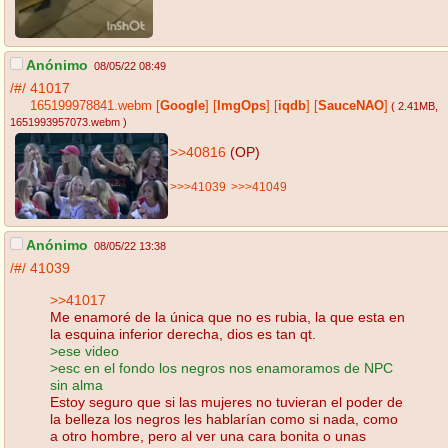
Anónimo
08/05/22 08:49
/#/
41017
165199978841.webm
[
Google
]
[
ImgOps
]
[
iqdb
]
[
SauceNAO
]
( 2.41MB
,
1651993957073.webm
)
>>40816
(OP)
>>>41039
>>>41049
Anónimo
08/05/22 13:38
/#/
41039
>>41017
Me enamoré de la única que no es rubia, la que esta en
la esquina inferior derecha, dios es tan qt.
>ese video
>esc en el fondo los negros nos enamoramos de NPC
sin alma
Estoy seguro que si las mujeres no tuvieran el poder de
la belleza los negros les hablarían como si nada, como
a otro hombre, pero al ver una cara bonita o unas