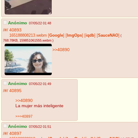
Anónimo
07/05/22 01:48
/#/
40893
165188808213.webm
[
Google
]
[
ImgOps
]
[
iqdb
]
[
SauceNAO
]
(
768.78KB
, 159851061555.webm
)
>>40890
Anónimo
07/05/22 01:49
/#/
40895
>>40890
La mujer más inteligente
>>>40897
Anónimo
07/05/22 01:51
/#/
40897