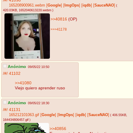
/#/
41098
165208900961.webm
[
Google
]
[
ImgOps
]
[
iqdb
]
[
SauceNAO
]
(
420.03KB
, 1652040613220.webm
)
>>40816
(OP)
>>>41178
Anónimo
09/05/22 10:50
/#/
41102
>>41080
Viejo quiero aprender ruso
Anónimo
09/05/22 18:30
/#/
41131
165212101063.gif
[
Google
]
[
ImgOps
]
[
iqdb
]
[
SauceNAO
]
( 406.55KB
,
164434806457.gif
)
>>40856