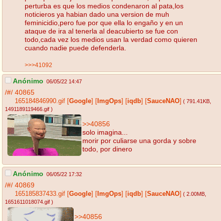
perturba es que los medios condenaron al pata,los
noticieros ya habian dado una version de muh
feminicidio,pero fue por que ella lo engaño y en un
ataque de ira al tenerla al deacubierto se fue con
todo,cada vez los medios usan la verdad como quieren
cuando nadie puede defenderla.
>>>41092
Anónimo
06/05/22 14:47
/#/
40865
165184846990.gif
[
Google
]
[
ImgOps
]
[
iqdb
]
[
SauceNAO
]
( 791.41KB
,
1491189119466.gif
)
>>40856
solo imagina...
morir por culiarse una gorda y sobre
todo, por dinero
Anónimo
06/05/22 17:32
/#/
40869
165185837433.gif
[
Google
]
[
ImgOps
]
[
iqdb
]
[
SauceNAO
]
( 2.00MB
,
1651611018074.gif
)
>>40856