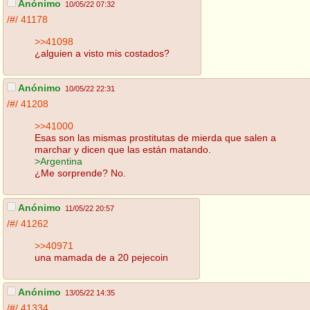
Anónimo
10/05/22 07:32
/#/
41178
>>41098
¿alguien a visto mis costados?
Anónimo
10/05/22 22:31
/#/
41208
>>41000
Esas son las mismas prostitutas de mierda que salen a
marchar y dicen que las están matando.
>Argentina
¿Me sorprende? No.
Anónimo
11/05/22 20:57
/#/
41262
>>40971
una mamada de a 20 pejecoin
Anónimo
13/05/22 14:35
/#/
41334