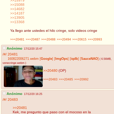
>>15979
>>15088
>>14682
>>14187
>>13905
>>13368
Ya llego ante ustedes el hilo cringe, solo videos cringe
>>>20481
>>>20487
>>>20488
>>>20494
>>>20615
>>>20993
Anónimo
17/12/20 15:47
/#/
20481
160822006271.webm
[
Google
]
[
ImgOps
]
[
iqdb
]
[
SauceNAO
]
( 6.56MB
,
venecringe.webm
)
>>20480
(OP)
>>>20483
>>>20485
>>>20992
Anónimo
17/12/20 16:25
/#/
20483
>>20481
Kek, me pregunto que paso con el mocoso en la