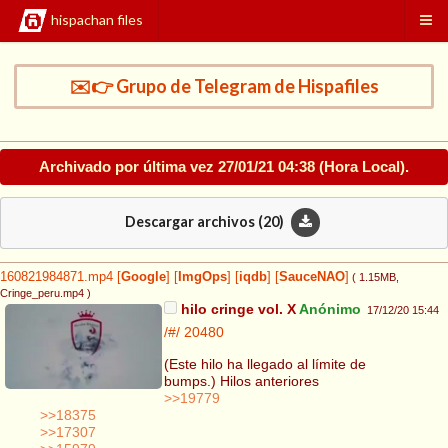
hispachan files
✉️👉 Grupo de Telegram de Hispafiles
Archivado por última vez
27/01/21 04:38
(Hora Local).
Descargar archivos (
20
)
160821984871.mp4
[
Google
]
[
ImgOps
]
[
iqdb
]
[
SauceNAO
]
( 1.15MB
,
Cringe_peru.mp4
)
hilo cringe vol. X
Anónimo
17/12/20 15:44
/#/
20480
(Este hilo ha llegado al límite de
bumps.) Hilos anteriores
>>19779
>>18375
>>17307