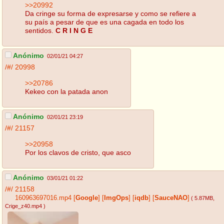
>>20992
Da cringe su forma de expresarse y como se refiere a
su país a pesar de que es una cagada en todo los
sentidos.
C R I N G E
Anónimo
02/01/21 04:27
/#/
20998
>>20786
Kekeo con la patada anon
Anónimo
02/01/21 23:19
/#/
21157
>>20958
Por los clavos de cristo, que asco
Anónimo
03/01/21 01:22
/#/
21158
160963697016.mp4
[
Google
]
[
ImgOps
]
[
iqdb
]
[
SauceNAO
]
( 5.87MB
,
Crige_z40.mp4
)