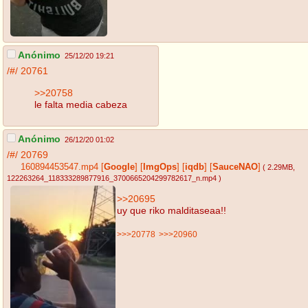
Anónimo
25/12/20 19:21
/#/
20761
>>20758
le falta media cabeza
Anónimo
26/12/20 01:02
/#/
20769
160894453547.mp4
[
Google
]
[
ImgOps
]
[
iqdb
]
[
SauceNAO
]
( 2.29MB
,
122263264_118333289877916_3700665204299782617_n.mp4
)
>>20695
uy que riko malditaseaa!!
>>>20778
>>>20960