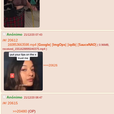
Anónimo
21/12/20 07:43
/#/
20612
160853663598.mp4
[
Google
]
[
ImgOps
]
[
iqdb
]
[
SauceNAO
]
( 0.96MB
,
received_1551628895040375.mp4
)
>>>20626
Anónimo
21/12/20 08:47
/#/
20615
>>20480
(OP)