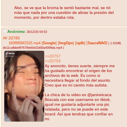
Also, se ve que la broma le sentó bastante mal, se rió
más que nada por una cuestión de aliviar la presión del
momento, por dentro estaba rota.
Anónimo
26/12/20 04:53
/#/
20785
160895843315.mp4
[
Google
]
[
ImgOps
]
[
iqdb
]
[
SauceNAO
]
( 1.91MB
,
de11cafbbef97678eb5e02d00a4099da.mp4
)
>>20757
>>20759
Ay anoncito, tienes suerte, siempre me
ha gustado encontrar el origen de los
archivos de la web. Es como si
necesitara llegar al fondo del asunto.
Creo que es mi careto más autista.
La chica de tu video es @janineicaca.
Búscala con ese username en tiktok,
igual me gustaría adjuntarte una pic
relatada, pero no se puede en este
board. Así que tendras que confíar en
mi.