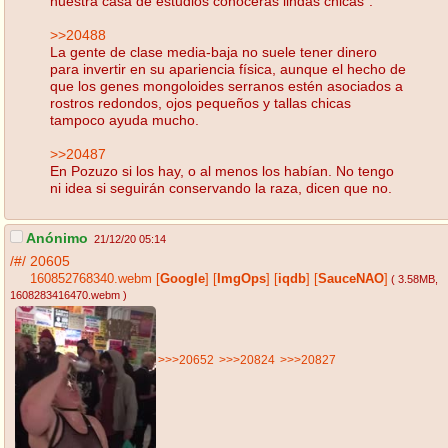
nuestra casa de estudios conocerás lindas chicas".
>>20488
La gente de clase media-baja no suele tener dinero
para invertir en su apariencia física, aunque el hecho de
que los genes mongoloides serranos estén asociados a
rostros redondos, ojos pequeños y tallas chicas
tampoco ayuda mucho.
>>20487
En Pozuzo si los hay, o al menos los habían. No tengo
ni idea si seguirán conservando la raza, dicen que no.
Anónimo
21/12/20 05:14
/#/
20605
160852768340.webm
[
Google
]
[
ImgOps
]
[
iqdb
]
[
SauceNAO
]
( 3.58MB
,
1608283416470.webm
)
>>>20652
>>>20824
>>>20827