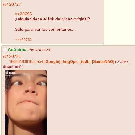
/#/
20727
>>20695
¿alguien tiene el link del video original?
Solo para ver los comentarios...
>>>20732
Anónimo
24/12/20 22:36
/#/
20731
160884938165.mp4
[
Google
]
[
ImgOps
]
[
iqdb
]
[
SauceNAO
]
( 2.32MB
,
diosmio.mp4
)