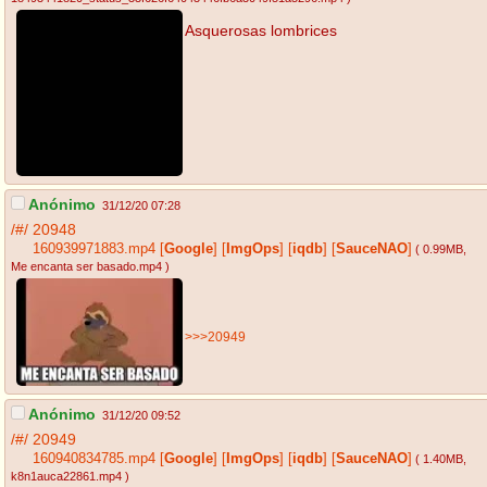
Asquerosas lombrices
Anónimo
31/12/20 07:28
/#/
20948
160939971883.mp4
[
Google
]
[
ImgOps
]
[
iqdb
]
[
SauceNAO
]
( 0.99MB
,
Me encanta ser basado.mp4
)
>>>20949
Anónimo
31/12/20 09:52
/#/
20949
160940834785.mp4
[
Google
]
[
ImgOps
]
[
iqdb
]
[
SauceNAO
]
( 1.40MB
,
k8n1auca22861.mp4
)