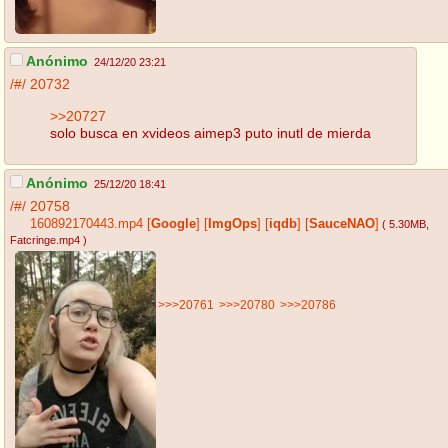
Anónimo
24/12/20 23:21
/#/
20732
>>20727
solo busca en xvideos aimep3 puto inutl de mierda
Anónimo
25/12/20 18:41
/#/
20758
160892170443.mp4
[
Google
]
[
ImgOps
]
[
iqdb
]
[
SauceNAO
]
( 5.30MB
,
Fatcringe.mp4
)
>>>20761
>>>20780
>>>20786