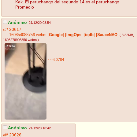
Kek. El peruchango del segundo 14 es el peruchango
Promedio
Anónimo
21/12/20 08:54
/#/
20617
160854088756.webm
[
Google
]
[
ImgOps
]
[
iqdb
]
[
SauceNAO
]
( 3.82MB
,
1608278905856.webm
)
>>>20784
Anónimo
21/12/20 18:42
/#/
20626