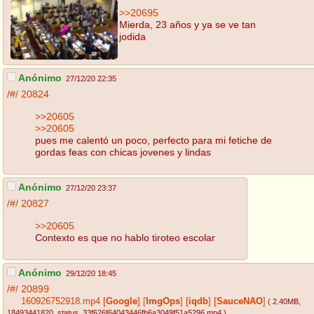
>>20695
Mierda, 23 años y ya se ve tan
jodida
Anónimo
27/12/20 22:35
/#/
20824
>>20605
>>20605
pues me calentó un poco, perfecto para mi fetiche de
gordas feas con chicas jovenes y lindas
Anónimo
27/12/20 23:37
/#/
20827
>>20605
Contexto es que no hablo tiroteo escolar
Anónimo
29/12/20 18:45
/#/
20899
160926752918.mp4
[
Google
]
[
ImgOps
]
[
iqdb
]
[
SauceNAO
]
( 2.40MB
,
18493441820_status_33f626f64043446fb6a3049f51a5296.mp4
)