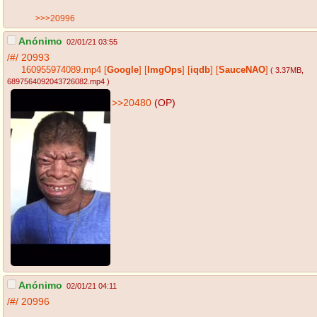
>>>20996
Anónimo
02/01/21 03:55
/#/
20993
160955974089.mp4
[
Google
]
[
ImgOps
]
[
iqdb
]
[
SauceNAO
]
( 3.37MB
,
6897564092043726082.mp4
)
>>20480
(OP)
Anónimo
02/01/21 04:11
/#/
20996