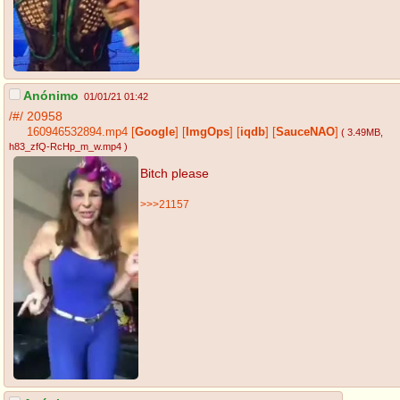
Anónimo
01/01/21 01:42
/#/
20958
160946532894.mp4
[
Google
]
[
ImgOps
]
[
iqdb
]
[
SauceNAO
]
( 3.49MB
,
h83_zfQ-RcHp_m_w.mp4
)
Bitch please
>>>21157