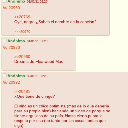
Anónimo
01/01/21 02:26
/#/
20960
>>20769
Oye, negro ¿Sabes el nombre de la canción?
>>>20970
Anónimo
01/01/21 07:20
/#/
20970
>>20960
Dreams de Fleatwood Mac
Anónimo
02/01/21 03:25
/#/
20992
>>20481
¿Qué tiene de cringe?
El niño es un chico optimista (mas de lo que debería
para su propio bien) haciendo un video de porque se
siente orgulloso de su país. Hasta cierto punto lo
respeto por eso (no tanto por las cosas tontas que
diga).