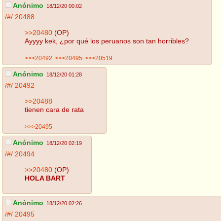
Anónimo
18/12/20 00:02
/#/
20488
>>20480
(OP)
Ayyyy kek, ¿por qué los peruanos son tan horribles?
>>>20492
>>>20495
>>>20519
Anónimo
18/12/20 01:28
/#/
20492
>>20488
tienen cara de rata
>>>20495
Anónimo
18/12/20 02:19
/#/
20494
>>20480
(OP)
HOLA BART
Anónimo
18/12/20 02:26
/#/
20495