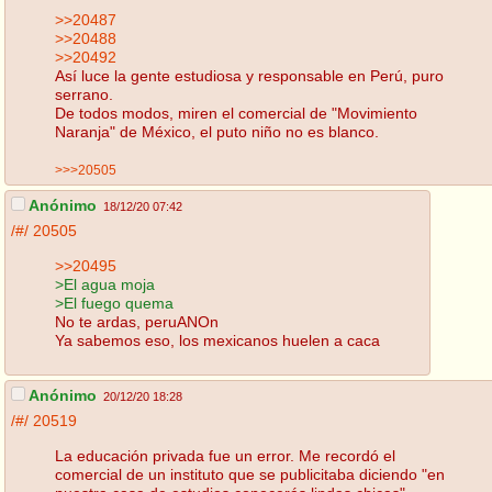
>>20487
>>20488
>>20492
Así luce la gente estudiosa y responsable en Perú, puro
serrano.
De todos modos, miren el comercial de "Movimiento
Naranja" de México, el puto niño no es blanco.
>>>20505
Anónimo
18/12/20 07:42
/#/
20505
>>20495
>El agua moja
>El fuego quema
No te ardas, peruANOn
Ya sabemos eso, los mexicanos huelen a caca
Anónimo
20/12/20 18:28
/#/
20519
La educación privada fue un error. Me recordó el
comercial de un instituto que se publicitaba diciendo "en