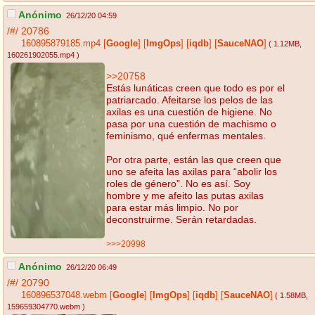
Anónimo
26/12/20 04:59
/#/
20786
160895879185.mp4
[
Google
]
[
ImgOps
]
[
iqdb
]
[
SauceNAO
]
( 1.12MB
,
160261902055.mp4
)
>>20758
Estás lunáticas creen que todo es por el
patriarcado. Afeitarse los pelos de las
axilas es una cuestión de higiene. No
pasa por una cuestión de machismo o
feminismo, qué enfermas mentales.
Por otra parte, están las que creen que
uno se afeita las axilas para “abolir los
roles de género”. No es así. Soy
hombre y me afeito las putas axilas
para estar más limpio. No por
deconstruirme. Serán retardadas.
>>>20998
Anónimo
26/12/20 06:49
/#/
20790
160896537048.webm
[
Google
]
[
ImgOps
]
[
iqdb
]
[
SauceNAO
]
( 1.58MB
,
159659304770.webm
)