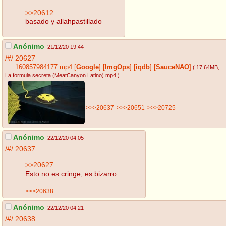
>>20612
basado y allahpastillado
Anónimo
21/12/20 19:44
/#/
20627
160857984177.mp4
[
Google
]
[
ImgOps
]
[
iqdb
]
[
SauceNAO
]
( 17.64MB
,
La formula secreta (MeatCanyon Latino).mp4
)
>>>20637
>>>20651
>>>20725
Anónimo
22/12/20 04:05
/#/
20637
>>20627
Esto no es cringe, es bizarro...
>>>20638
Anónimo
22/12/20 04:21
/#/
20638