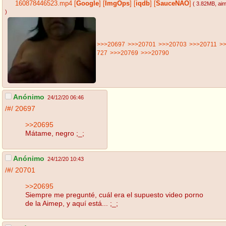
160878446523.mp4
[
Google
]
[
ImgOps
]
[
iqdb
]
[
SauceNAO
]
( 3.82MB
, ai
)
>>>20697
>>>20701
>>>20703
>>>20711
>
727
>>>20769
>>>20790
Anónimo
24/12/20 06:46
/#/
20697
>>20695
Mátame, negro ;_;
Anónimo
24/12/20 10:43
/#/
20701
>>20695
Siempre me pregunté, cuál era el supuesto video porno
de la Aimep, y aquí está... ;_;