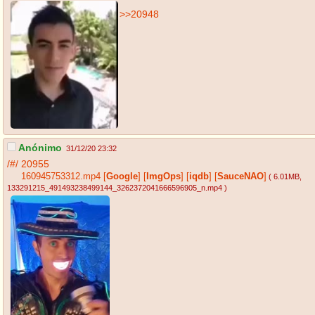
>>20948
Anónimo
31/12/20 23:32
/#/
20955
160945753312.mp4
[
Google
]
[
ImgOps
]
[
iqdb
]
[
SauceNAO
]
( 6.01MB
,
133291215_491493238499144_3262372041666596905_n.mp4
)