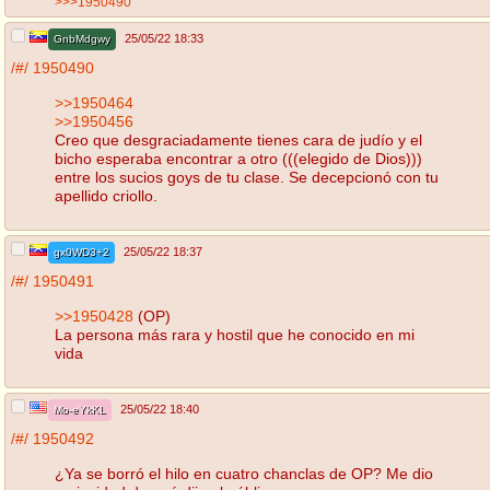
>>>1950490
25/05/22 18:33
GnbMdgwy
/#/
1950490
>>1950464
>>1950456
Creo que desgraciadamente tienes cara de judío y el
bicho esperaba encontrar a otro (((elegido de Dios)))
entre los sucios goys de tu clase. Se decepcionó con tu
apellido criollo.
25/05/22 18:37
gx0WD3+2
/#/
1950491
>>1950428
(OP)
La persona más rara y hostil que he conocido en mi
vida
25/05/22 18:40
Mo-eYkKL
/#/
1950492
¿Ya se borró el hilo en cuatro chanclas de OP? Me dio