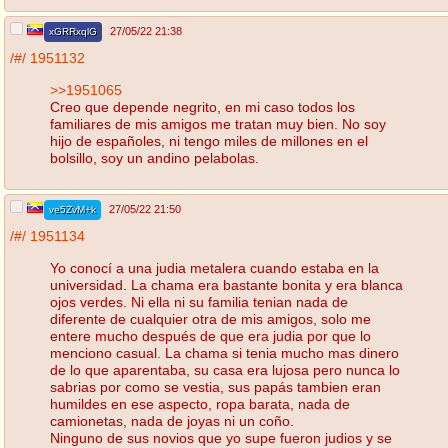
27/05/22 21:38
xGRRxqlG
/#/
1951132
>>1951065
Creo que depende negrito, en mi caso todos los
familiares de mis amigos me tratan muy bien. No soy
hijo de españoles, ni tengo miles de millones en el
bolsillo, soy un andino pelabolas.
27/05/22 21:50
ve5ZvM+k
/#/
1951134
Yo conocí a una judia metalera cuando estaba en la
universidad. La chama era bastante bonita y era blanca
ojos verdes. Ni ella ni su familia tenian nada de
diferente de cualquier otra de mis amigos, solo me
entere mucho después de que era judia por que lo
menciono casual. La chama si tenia mucho mas dinero
de lo que aparentaba, su casa era lujosa pero nunca lo
sabrias por como se vestia, sus papás tambien eran
humildes en ese aspecto, ropa barata, nada de
camionetas, nada de joyas ni un coño.
Ninguno de sus novios que yo supe fueron judios y se