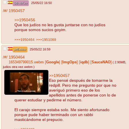
25/05/22 16:50
DB-k8Kzo
/#/
1950457
>>1950456
Que los judíos no les gusta juntarse con no judíos
porque somos sucios goyim.
>>>1950464
>>>1951069
25/05/22 16:59
jvrExMov
/#/
1950464
165349799015.webm
[
Google
]
[
ImgOps
]
[
iqdb
]
[
SauceNAO
]
( 2.90MB
,
judios otra vez.webm
)
>>1950457
Eso pensé después de tomarme la
redpill. Pero me pregunto por que no
averiguó primero eso de los
apellidos antes de ponerse con lo de
querer estudiar y pedirme el número.
El carajo siempre estaba solo. Me siento afortunado
porque pude haber terminado con un rabbi
masticándome el prepucio.