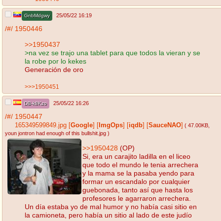
25/05/22 16:19
GnbMdgwy
/#/
1950446
>>1950437
>na vez se trajo una tablet para que todos la vieran y se
la robe por lo kekes
Generación de oro
>>>1950451
25/05/22 16:26
DB-k8Kzo
/#/
1950447
165349599849.jpg
[
Google
]
[
ImgOps
]
[
iqdb
]
[
SauceNAO
]
( 47.00KB
,
youn jontron had enough of this bullshit.jpg
)
>>1950428
(OP)
Si, era un carajito ladilla en el liceo
que todo el mundo le tenia arrechera
y la mama se la pasaba yendo para
formar un escandalo por cualquier
guebonada, tanto así que hasta los
profesores le agarraron arrechera.
Un día estaba yo de mal humor y no había casi sitio en
la camioneta, pero había un sitio al lado de este judío