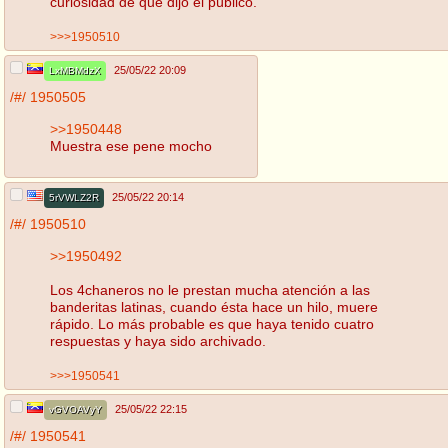
curiosidad de qué dijo el público.
>>>1950510
25/05/22 20:09
LxMBMdzX
/#/
1950505
>>1950448
Muestra ese pene mocho
25/05/22 20:14
5rVWLZ2R
/#/
1950510
>>1950492
Los 4chaneros no le prestan mucha atención a las
banderitas latinas, cuando ésta hace un hilo, muere
rápido. Lo más probable es que haya tenido cuatro
respuestas y haya sido archivado.
>>>1950541
25/05/22 22:15
vGVOAVyY
/#/
1950541