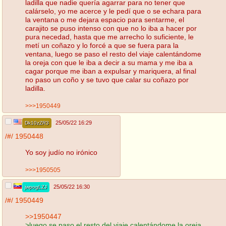
ladilla que nadie quería agarrar para no tener que
calárselo, yo me acerce y le pedí que o se echara para
la ventana o me dejara espacio para sentarme, el
carajito se puso intenso con que no lo iba a hacer por
pura necedad, hasta que me arrecho lo suficiente, le
metí un coñazo y lo forcé a que se fuera para la
ventana, luego se paso el resto del viaje calentándome
la oreja con que le iba a decir a su mama y me iba a
cagar porque me iban a expulsar y mariquera, al final
no paso un coño y se tuvo que calar su coñazo por
ladilla.
>>>1950449
25/05/22 16:29
Dk10zZR3
/#/
1950448
Yo soy judío no irónico
>>>1950505
25/05/22 16:30
jwpogLZJ
/#/
1950449
>>1950447
>luego se paso el resto del viaje calentándome la oreja