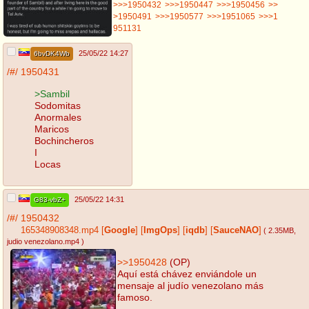
>>>1950432
>>>1950447
>>>1950456
>>
>1950491
>>>1950577
>>>1951065
>>>1
951131
25/05/22 14:27
6bvDK4Wb
/#/
1950431
>Sambil
Sodomitas
Anormales
Maricos
Bochincheros
I
Locas
25/05/22 14:31
G83-vbZ+
/#/
1950432
165348908348.mp4
[
Google
]
[
ImgOps
]
[
iqdb
]
[
SauceNAO
]
( 2.35MB
,
judio venezolano.mp4
)
>>1950428
(OP)
Aquí está chávez enviándole un
mensaje al judío venezolano más
famoso.