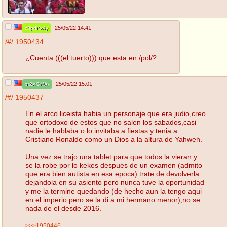
25/05/22 14:41
z3pdKx4y
/#/
1950434
¿Cuenta (((el tuerto))) que esta en /pol/?
25/05/22 15:01
or2XGMA-
/#/
1950437
En el arco liceista habia un personaje que era judio,creo
que ortodoxo de estos que no salen los sabados,casi
nadie le hablaba o lo invitaba a fiestas y tenia a
Cristiano Ronaldo como un Dios a la altura de Yahweh.
Una vez se trajo una tablet para que todos la vieran y
se la robe por lo kekes despues de un examen (admito
que era bien autista en esa epoca) trate de devolverla
dejandola en su asiento pero nunca tuve la oportunidad
y me la termine quedando (de hecho aun la tengo aqui
en el imperio pero se la di a mi hermano menor),no se
nada de el desde 2016.
>>>1950446