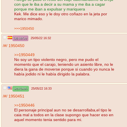
con que le iba a decir a su mama y me iba a cagar
porque me iban a expulsar y mariquera
Kek. Me dice eso y le doy otro coñazo en la jeta por
marico mimado.
>>>1950450
25/05/22 16:32
DB-k8Kzo
/#/
1950450
>>1950449
No soy un tipo violento negro, pero me pudo el
momento que el carajo, teniendo un asiento libre, no le
diera la gana de moverse porque si cuando yo nunca le
había jodido ni le había dirigido la palabra.
25/05/22 16:33
or2XGMA-
/#/
1950451
>>1950446
El personaje principal aun no se desarrollaba,el tipo le
caia mal a todos en la clase supongo que hacer eso en
aquel momento tenia sentido para mi.