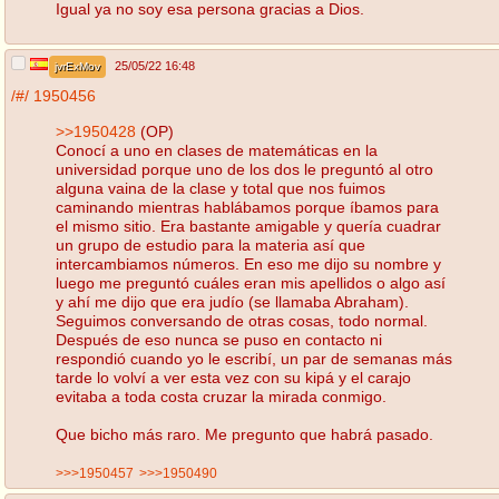
Igual ya no soy esa persona gracias a Dios.
25/05/22 16:48
jvrExMov
/#/
1950456
>>1950428
(OP)
Conocí a uno en clases de matemáticas en la
universidad porque uno de los dos le preguntó al otro
alguna vaina de la clase y total que nos fuimos
caminando mientras hablábamos porque íbamos para
el mismo sitio. Era bastante amigable y quería cuadrar
un grupo de estudio para la materia así que
intercambiamos números. En eso me dijo su nombre y
luego me preguntó cuáles eran mis apellidos o algo así
y ahí me dijo que era judío (se llamaba Abraham).
Seguimos conversando de otras cosas, todo normal.
Después de eso nunca se puso en contacto ni
respondió cuando yo le escribí, un par de semanas más
tarde lo volví a ver esta vez con su kipá y el carajo
evitaba a toda costa cruzar la mirada conmigo.
Que bicho más raro. Me pregunto que habrá pasado.
>>>1950457
>>>1950490