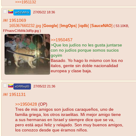
>>>1951132
27/05/22 18:36
ve5ZvM+k
/#/
1951069
165367660232.jpg
[
Google
]
[
ImgOps
]
[
iqdb
]
[
SauceNAO
]
( 53.10KB
,
FPnaovCXMAk3dRp.jpg
)
>>1950457
>Que los judíos no les gusta juntarse
con no judíos porque somos sucios
goyim
Basado. Yo hago lo mismo con los no
italos, gente sin doble nacionalidad
europea y clase baja.
27/05/22 21:36
xGRRxqlG
/#/
1951131
>>1950428
(OP)
Tres de mis amigos son judíos caraqueños, uno de
familia griega, los otros israelitas. Mi mejor amigo tiene
a sus hermanas en Israel y siempre dice que se va,
pero está aquí feliz y relajado. Son muy buenos amigos,
los conozco desde que éramos niños.