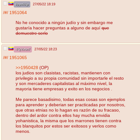
27/05/22 18:19
8pyo02jp
/#/
1951064
No he conocido a ningún judío y sin embargo me
gustaría hacer preguntas a alguno de aquí
que
demuestre serlo
27/05/22 18:23
-7QVkNn7
/#/
1951065
>>1950428
(OP)
los judios son clasistas, racistas, mantienen con
privilegio a su propia comunidad sin importarle el resto
y son mercaderes capitalistas al máximo nivel, la
mayoria tiene empresas y exito en los negocios .
Me parece basadisimo, todas esas cosas son ejemplos
para aprender y deberian ser practicadas por nosotros,
que otras etnias no lo hagan es razón de su fracaso,
dentro del ardor contra ellos hay mucha envidia
yohanistica, la misma que los marrones tienen contra
los blanquitos por estos ser exitosos y verlos como
menos.