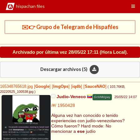
hispachan files
✉️👉 Grupo de Telegram de Hispafiles
Archivado por última vez
28/05/22 17:11
(Hora Local).
Descargar archivos (
5
)
165348765618.jpg
[
Google
]
[
ImgOps
]
[
iqdb
]
[
SauceNAO
]
( 103.76KB
,
20220525_100538.jpg
)
Judio-Veneco
25/05/22 14:07
GnbMdgwy
/#/
1950428
Alguna vez han conocido o tenido
experiencias con judío-venezolanos?
Cómo fueron? Hard mode: No
mencionar a
ese
judío