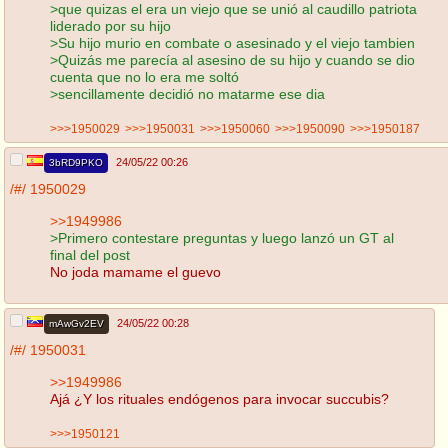
>que quizas el era un viejo que se unió al caudillo patriota
liderado por su hijo
>Su hijo murio en combate o asesinado y el viejo tambien
>Quizás me parecía al asesino de su hijo y cuando se dio
cuenta que no lo era me soltó
>sencillamente decidió no matarme ese dia
>>>1950029
>>>1950031
>>>1950060
>>>1950090
>>>1950187
24/05/22 00:26
3bRD9PKO
/#/
1950029
>>1949986
>Primero contestare preguntas y luego lanzó un GT al
final del post
No joda mamame el guevo
24/05/22 00:28
mAwGv2EV
/#/
1950031
>>1949986
Ajá ¿Y los rituales endógenos para invocar succubis?
>>>1950121