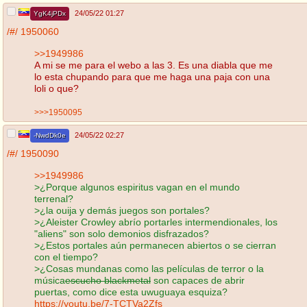
24/05/22 01:27
YgK4jPDx
/#/
1950060
>>1949986
A mi se me para el webo a las 3. Es una diabla que me
lo esta chupando para que me haga una paja con una
loli o que?
>>>1950095
24/05/22 02:27
-NwdDk0e
/#/
1950090
>>1949986
>¿Porque algunos espiritus vagan en el mundo
terrenal?
>¿la ouija y demás juegos son portales?
>¿Aleister Crowley abrío portarles intermendionales, los
"aliens" son solo demonios disfrazados?
>¿Estos portales aún permanecen abiertos o se cierran
con el tiempo?
>¿Cosas mundanas como las películas de terror o la
música
escucho blackmetal
son capaces de abrir
puertas, como dice esta uwuguaya esquiza?
https://youtu.be/7-TCTVa2Zfs