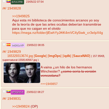
23/05/22 07:54
jbAxL9Nb
/#/
1949828
>>1949825
Aqui esta mi biblioteca de conocimientos arcanos yo soy
de la teoría de que las artes ocultas deberían transmitirse
para que no caigan en el olvido
https://mega.nz/folder/jlEwhYyJ#iK4mVC4y5iwk_cr3eIpX4g
23/05/22 08:05
lmD61zVP
/#/
1949829
165329313674.jpg
[
Google
]
[
ImgOps
]
[
iqdb
]
[
SauceNAO
]
( 157.95KB
,
supernatural-1558140567.jpg
)
A vaina ¿un hilo de los hermanos
Winchester?
¿como sería la versión
venezolana?
>>>1949857
23/05/22 08:27
vP5Q/eL4
/#/
1949831
>>1949824
(OP)