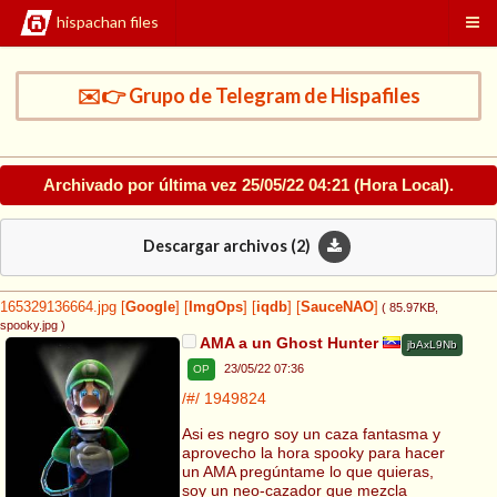
hispachan files
✉️👉 Grupo de Telegram de Hispafiles
Archivado por última vez
25/05/22 04:21
(Hora Local).
Descargar archivos (
2
)
165329136664.jpg
[
Google
]
[
ImgOps
]
[
iqdb
]
[
SauceNAO
]
( 85.97KB
,
spooky.jpg
)
AMA a un Ghost Hunter
jbAxL9Nb
23/05/22 07:36
OP
/#/
1949824
Asi es negro soy un caza fantasma y
aprovecho la hora spooky para hacer
un AMA pregúntame lo que quieras,
soy un neo-cazador que mezcla