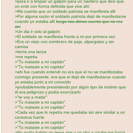
>para ir a limpiar un galpón para un Santero que dice que
un ente con forma definida que vive ahí
>Me cuenta que un soldado patriota se manifiesta allí
>Por alguna razón el soldado patriota dejó de manifestarse
cuando yo estaba allí
luego nos dimos cuenta que no era
así
>Un dia ir solo al galpón
>El soldado se manifiesta frente a mi por primera vez
>Era un viejo con sombrero de paja, alpargatas y sin
camisa
>tenía una lanza
>me repetia
>"Tu mataste a mi capitán"
>"Tu mataste a mi capitán"
>ahi fue cuando entendí no era que el no se manifestaba
conmigo presente, era que el dejó de manifestarse cuando
yo estaba junto a mi conocido
>probablemente presintiendo por algún tipo de instinto que
él era peligroso y podía exorcizarlo
>"te voy a matar"
>"Tu mataste a mi capitán"
>"Tu mataste a mi capitán"
>Cada vez que lo repetía me quedaba sin aire similar a un
coravirus fuerte
>"Tu mataste a mi capitán"
>"Tu mataste a mi capitán"
>No podía hablar no tenía aire y un olor a azufre me hacía