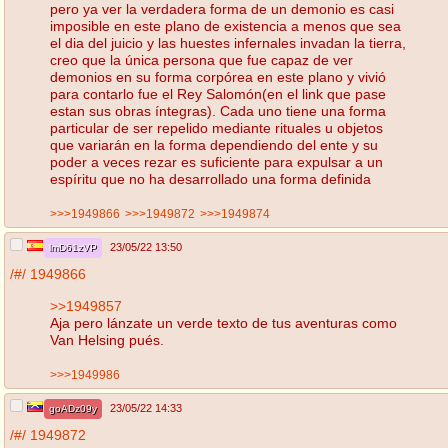
pero ya ver la verdadera forma de un demonio es casi
imposible en este plano de existencia a menos que sea
el dia del juicio y las huestes infernales invadan la tierra,
creo que la única persona que fue capaz de ver
demonios en su forma corpórea en este plano y vivió
para contarlo fue el Rey Salomón(en el link que pase
estan sus obras íntegras). Cada uno tiene una forma
particular de ser repelido mediante rituales u objetos
que variarán en la forma dependiendo del ente y su
poder a veces rezar es suficiente para expulsar a un
espíritu que no ha desarrollado una forma definida
>>>1949866
>>>1949872
>>>1949874
23/05/22 13:50
lmD61zVP
/#/
1949866
>>1949857
Aja pero lánzate un verde texto de tus aventuras como
Van Helsing pués.
>>>1949986
23/05/22 14:33
goADz09y
/#/
1949872