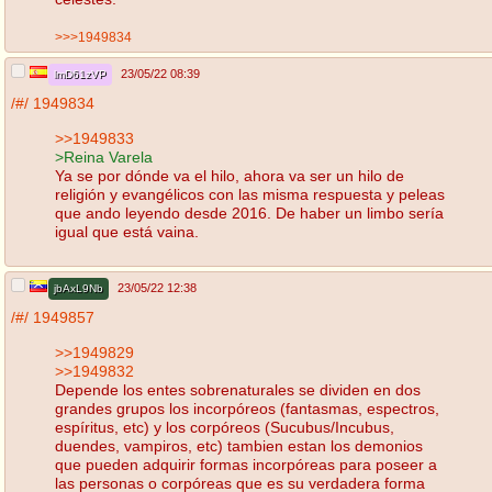
>>>1949834
23/05/22 08:39
lmD61zVP
/#/
1949834
>>1949833
>Reina Varela
Ya se por dónde va el hilo, ahora va ser un hilo de
religión y evangélicos con las misma respuesta y peleas
que ando leyendo desde 2016. De haber un limbo sería
igual que está vaina.
23/05/22 12:38
jbAxL9Nb
/#/
1949857
>>1949829
>>1949832
Depende los entes sobrenaturales se dividen en dos
grandes grupos los incorpóreos (fantasmas, espectros,
espíritus, etc) y los corpóreos (Sucubus/Incubus,
duendes, vampiros, etc) tambien estan los demonios
que pueden adquirir formas incorpóreas para poseer a
las personas o corpóreas que es su verdadera forma