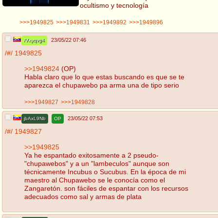
ocultismo y tecnología
>>>1949825
>>>1949831
>>>1949892
>>>1949896
23/05/22 07:46
/Vxyqvg4
/#/
1949825
>>1949824
(OP)
Habla claro que lo que estas buscando es que se te
aparezca el chupawebo pa arma una de tipo serio
>>>1949827
>>>1949828
23/05/22 07:53
jbAxL9Nb
OP
/#/
1949827
>>1949825
Ya he espantado exitosamente a 2 pseudo-
"chupawebos" y a un "lambeculos" aunque son
técnicamente Incubus o Sucubus. En la época de mi
maestro al Chupawebo se le conocía como el
Zangaretón. son fáciles de espantar con los recursos
adecuados como sal y armas de plata