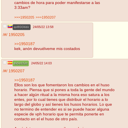
cambios de hora para poder manifestarse a las
3:33am?
>>>1950205
>>>1950207
24/05/22 13:58
qoBGO4do
/#/
1950205
>>1950187
kek, anón devuélveme mis costados
24/05/22 14:03
8kDo2Zzn
/#/
1950207
>>1950187
Ellos son los que fomentaron los cambios en el huso
horario. Piensa que si pones a toda la gente del mundo
a hacer algún ritual a la misma hora eso satura a los
entes, por lo cual tienes que distribuir el horario a lo
largo del globo y así tienes los husos horarios. Lo que
no termino de entender es si se puede hacer alguna
especie de vph horario que te permita ponerte en
contacto en el el huso de otro país.