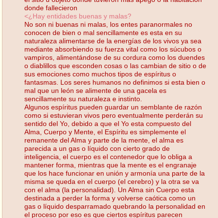
donde fallecieron
<¿Hay entidades buenas y malas?
No son ni buenas ni malas, los entes paranormales no
conocen de bien o mal sencillamente es esta en su
naturaleza alimentarse de la energías de los vivos ya sea
mediante absorbiendo su fuerza vital como los súcubos o
vampiros, alimentándose de su cordura como los duendes
o diablillos que esconden cosas o las cambian de sitio o de
sus emociones como muchos tipos de espíritus o
fantasmas. Los seres humanos no definimos si esta bien o
mal que un león se alimente de una gacela es
sencillamente su naturaleza e instinto.
Algunos espíritus pueden guardar un semblante de razón
como si estuvieran vivos pero eventualmente perderán su
sentido del Yo, debido a que el Yo esta compuesto del
Alma, Cuerpo y Mente, el Espíritu es simplemente el
remanente del Alma y parte de la mente, el alma es
parecida a un gas o líquido con cierto grado de
inteligencia, el cuerpo es el contenedor que lo obliga a
mantener forma, mientras que la mente es el engranaje
que los hace funcionar en unión y armonía una parte de la
misma se queda en el cuerpo (el cerebro) y la otra se va
con el alma (la personalidad). Un Alma sin Cuerpo esta
destinada a perder la forma y volverse caótica como un
gas o líquido desparramado quebrando la personalidad en
el proceso por eso es que ciertos espíritus parecen