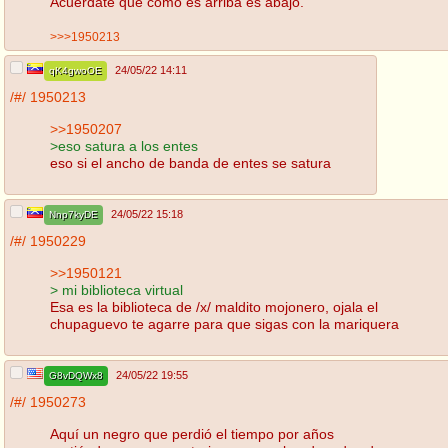
Acuérdate que como es arriba es abajo.
>>>1950213
24/05/22 14:11
qK4gwoOE
/#/
1950213
>>1950207
>eso satura a los entes
eso si el ancho de banda de entes se satura
24/05/22 15:18
Nnp7kyDE
/#/
1950229
>>1950121
> mi biblioteca virtual
Esa es la biblioteca de /x/ maldito mojonero, ojala el
chupaguevo te agarre para que sigas con la mariquera
24/05/22 19:55
G8vDQWx8
/#/
1950273
Aquí un negro que perdió el tiempo por años