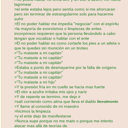
lagrimear
>el ente estaba lejos pero sentía como si me ahorcaran
pero sin terminar de estrangularme solo para hacerme
sufrir
>El no poder hablar me impedía "negociar" con el espíritu
>la mayoría de exorcismos o limpiezas de entes
incorpóreos requieren que la persona llevándolo a cabo
tengan que vocalizar o hablar con el ente
>El no poder hablar es como cortarle los pies a un atleta o
que te quedes sin munición en un tiroteo
>"Tu mataste a mi capitán"
>"Tu mataste a mi capitán"
>"Tu mataste a mi capitán"
>Estaba a punto de desmayarme por la falta de oxígeno
>"Tu mataste a mi capitán"
>"Tu mataste a mi capitán"
>"Tu mataste a mi hijo"
>Y la presión fría en mi cuello se hacia mas fuerte
>El olor a azufre irritaba mis ojos y nariz
>Y de repente se termino, me dejo ir
>salí corriendo como alma que lleva el diablo
literalmente
>Y llame al conocido de mi maestro
>hicimos la limpieza
>y el ente dejo de manifestarse
>Nunca supe porque no me mato o porque me intento
atacar mas allá de teorías de