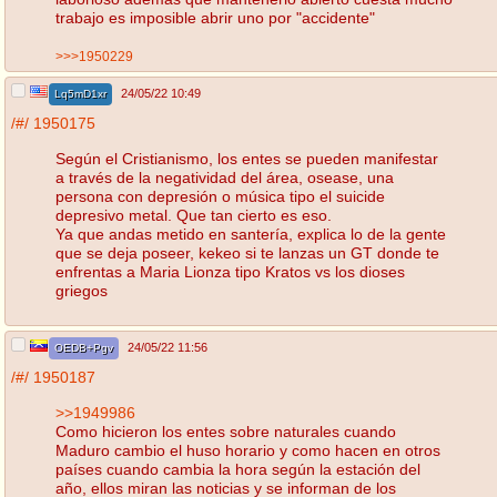
trabajo es imposible abrir uno por "accidente"
>>>1950229
24/05/22 10:49
Lq5mD1xr
/#/
1950175
Según el Cristianismo, los entes se pueden manifestar
a través de la negatividad del área, osease, una
persona con depresión o música tipo el suicide
depresivo metal. Que tan cierto es eso.
Ya que andas metido en santería, explica lo de la gente
que se deja poseer, kekeo si te lanzas un GT donde te
enfrentas a Maria Lionza tipo Kratos vs los dioses
griegos
24/05/22 11:56
OEDB+Pgv
/#/
1950187
>>1949986
Como hicieron los entes sobre naturales cuando
Maduro cambio el huso horario y como hacen en otros
países cuando cambia la hora según la estación del
año, ellos miran las noticias y se informan de los