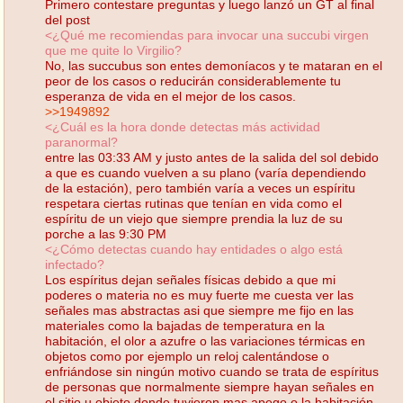
Primero contestare preguntas y luego lanzó un GT al final
del post
<¿Qué me recomiendas para invocar una succubi virgen
que me quite lo Virgilio?
No, las succubus son entes demoníacos y te mataran en el
peor de los casos o reducirán considerablemente tu
esperanza de vida en el mejor de los casos.
>>1949892
<¿Cuál es la hora donde detectas más actividad
paranormal?
entre las 03:33 AM y justo antes de la salida del sol debido
a que es cuando vuelven a su plano (varía dependiendo
de la estación), pero también varía a veces un espíritu
respetara ciertas rutinas que tenían en vida como el
espíritu de un viejo que siempre prendia la luz de su
porche a las 9:30 PM
<¿Cómo detectas cuando hay entidades o algo está
infectado?
Los espíritus dejan señales físicas debido a que mi
poderes o materia no es muy fuerte me cuesta ver las
señales mas abstractas asi que siempre me fijo en las
materiales como la bajadas de temperatura en la
habitación, el olor a azufre o las variaciones térmicas en
objetos como por ejemplo un reloj calentándose o
enfriándose sin ningún motivo cuando se trata de espíritus
de personas que normalmente siempre hayan señales en
el sitio u objeto donde tuvieron mas apego o la habitación