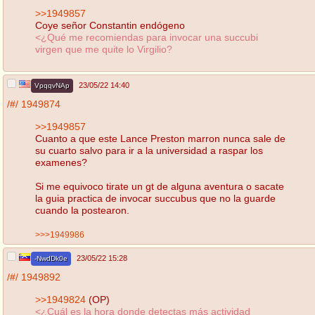
>>1949857
Coye señor Constantin endógeno
<¿Qué me recomiendas para invocar una succubi
virgen que me quite lo Virgilio?
23/05/22 14:40
VpqqvNAp
/#/
1949874
>>1949857
Cuanto a que este Lance Preston marron nunca sale de
su cuarto salvo para ir a la universidad a raspar los
examenes?
Si me equivoco tirate un gt de alguna aventura o sacate
la guia practica de invocar succubus que no la guarde
cuando la postearon.
>>>1949986
23/05/22 15:28
-NwdDk0e
/#/
1949892
>>1949824
(OP)
<¿Cuál es la hora donde detectas más actividad