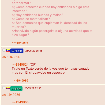
paranormal?
<¿Cómo detectas cuando hay entidades o algo está
infectado?
<¿Hay entidades buenas y malas?
<¿Cómo se materializan?
<¿Son demonios que suplantan la identidad de los
muertos?
<Has vivido algún poltergeist o alguna actividad que te
hizo cagar?
>>>1949986
23/05/22 15:43
M/-+Lmqo
/#/
1949896
>>1949824
(OP)
Tirate un Texto verde de la vez que te hayas cagado
mas con
El chupawebo
un espectro
>>>1949986
23/05/22 22:33
LA/jdVy2
/#/
1949986
>>1949866