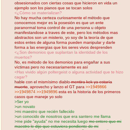
obsesionados con ciertas cosas que hicieron en vida un
ejemplo son los pianos que se tocan solos
<¿Cómo se materializan?
No hay mucha certeza curiosamente el método que
conocemos mejor es la posesión es que un ente
paranormal toma control de una persona u objeto
manifestandose a traves de este, pero los métodos mas
abstractos son un misterio, yo soy de la teoría de que
estos entes de alguna forma pueden manipular y darle
forma a las energías que los seres vivos desprenden
<¿Son demonios que suplantan la identidad de los
muertos?
No, es método de los demonios para engañar a sus
víctimas pero no necesariamente es así
<Has vivido algún poltergeist o alguna actividad que te hizo
cagar?
hable con el mismísimo diablo
mentira kek ya estaría
muerto
, aprovecho y lanzo el GT para
>>1949866
>>1949874
>>1949896
esta es la historia de los primeros
casos que maneje yo solo
>Ser yo
>un novato
>mi maestro que recién fallecido
>un conocido de nosotros que era santero me llama
>me pide "ayuda" no me necesita luego
me entere que mi
maestro le dijo que estuviera pendiente de mi