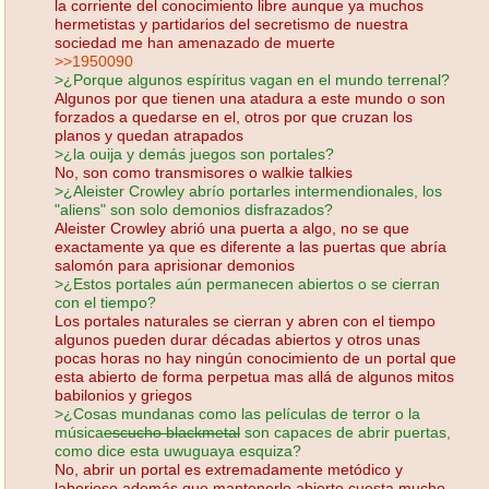
la corriente del conocimiento libre aunque ya muchos
hermetistas y partidarios del secretismo de nuestra
sociedad me han amenazado de muerte
>>1950090
>¿Porque algunos espíritus vagan en el mundo terrenal?
Algunos por que tienen una atadura a este mundo o son
forzados a quedarse en el, otros por que cruzan los
planos y quedan atrapados
>¿la ouija y demás juegos son portales?
No, son como transmisores o walkie talkies
>¿Aleister Crowley abrío portarles intermendionales, los
"aliens" son solo demonios disfrazados?
Aleister Crowley abrió una puerta a algo, no se que
exactamente ya que es diferente a las puertas que abría
salomón para aprisionar demonios
>¿Estos portales aún permanecen abiertos o se cierran
con el tiempo?
Los portales naturales se cierran y abren con el tiempo
algunos pueden durar décadas abiertos y otros unas
pocas horas no hay ningún conocimiento de un portal que
esta abierto de forma perpetua mas allá de algunos mitos
babilonios y griegos
>¿Cosas mundanas como las películas de terror o la
música
escucho blackmetal
son capaces de abrir puertas,
como dice esta uwuguaya esquiza?
No, abrir un portal es extremadamente metódico y
laborioso además que mantenerlo abierto cuesta mucho