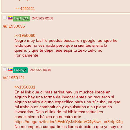
>>>1950121
24/05/22 02:38
Nnp7kyDE
/#/
1950095
>>1950060
Negro muy facil lo puedes buscar en google, aunque he
leido que no ves nada pero que si sientes si ella lo
quiere, y que te dejan ese espiritu zeko zeko no
ironicamente
24/05/22 04:40
LA/jdVy2
/#/
1950121
>>1950031
En el link que di mas arriba hay un muchos libros en
alguno hay una forma de invocar entes no recuerdo si
alguno tendra alguno específico para una súcubo, ya que
mi trabajo es combatirlas y expulsarlas a su plano no
invocarlas. Dejo el link de mi biblioteca virtual es
conocimiento básico en nuestra arte
https://mega.nz/folder/jlEwhYyJ#iK4mVC4y5iwk_cr3eIpX4g
No me importa compartir los libros debido a que yo soy de