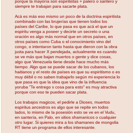
porque la mayoría son espiritistas + palero o santero y
siempre te trabajan para sacarte plata.
Acá es más eso mismo un poco de la doctrina espiritista
combinado con las brujerías que tienen todos los
países del Caribe, lo que pasa es que acá el que un
espiritu venga a poseer y decirte un secreto o una
oración es algo más normal que en otros países, en
otros países como Cuba o el conocimiento vino del
congo, o intentaron tanto hasta que dieron con la obra
justa para hacer X pendejada, actualmente es cuando
se ve más que bajan muertos o gente y dice cosas,
algo que Venezuela tiene desde hace mucho más
tiempo. Algo que se puede sacar de los cubanos, los
haitianos y el resto de países es que su espiritismo o es
muy débil o no saben trabajarlo según mi experiencia lo
que pasa es que la idea que vino de la influencia
yoruba "Te entrego x cosa para esto" es muy atractiva
porque con eso te pueden sacar plata.
Los trabajos magicos, el pedirle a Dioses, muertos
espiritus ancestros es algo que se repite en todos
lados, lo mismo de la posesión esto se ve en el Vudu,
en santería, en Palo, en sitios shamanicos o cualquier
otro lugar. Si quieres mira a los shamanes de mongolia
RT tiene un programa de ellos interesante.