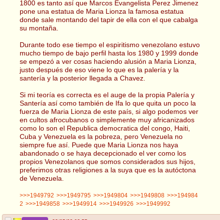
1800 es tanto así que Marcos Evangelista Perez Jimenez
pone una estatua de Maria Lionza la famosa estatua
donde sale montando del tapir de ella con el que cabalga
su montaña.
Durante todo ese tiempo el espiritismo venezolano estuvo
mucho tiempo de bajo perfil hasta los 1980 y 1999 donde
se empezó a ver cosas haciendo alusión a Maria Lionza,
justo después de eso viene lo que es la palería y la
santería y la posterior llegada a Chavez.
Si mi teoría es correcta es el auge de la propia Palería y
Santería así como también de Ifa lo que quita un poco la
fuerza de Maria Lionza de este país, si algo podemos ver
en cultos afrocubanos o simplemente muy africanizados
como lo son el Republica democratica del congo, Haiti,
Cuba y Venezuela es la pobreza, pero Venezuela no
siempre fue así. Puede que Maria Lionza nos haya
abandonado o se haya decepcionado el ver como los
propios Venezolanos que somos considerados sus hijos,
preferimos otras religiones a la suya que es la autóctona
de Venezuela.
>>>1949792
>>>1949795
>>>1949804
>>>1949808
>>>194984
2
>>>1949858
>>>1949914
>>>1949926
>>>1949992