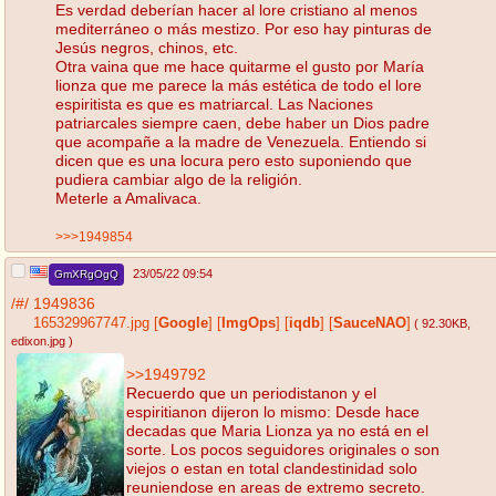
Es verdad deberían hacer al lore cristiano al menos
mediterráneo o más mestizo. Por eso hay pinturas de
Jesús negros, chinos, etc.
Otra vaina que me hace quitarme el gusto por María
lionza que me parece la más estética de todo el lore
espiritista es que es matriarcal. Las Naciones
patriarcales siempre caen, debe haber un Dios padre
que acompañe a la madre de Venezuela. Entiendo si
dicen que es una locura pero esto suponiendo que
pudiera cambiar algo de la religión.
Meterle a Amalivaca.
>>>1949854
23/05/22 09:54
GmXRgOgQ
/#/
1949836
165329967747.jpg
[
Google
]
[
ImgOps
]
[
iqdb
]
[
SauceNAO
]
( 92.30KB
,
edixon.jpg
)
>>1949792
Recuerdo que un periodistanon y el
espiritianon dijeron lo mismo: Desde hace
decadas que Maria Lionza ya no está en el
sorte. Los pocos seguidores originales o son
viejos o estan en total clandestinidad solo
reuniendose en areas de extremo secreto.