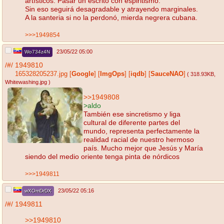
artísticos. Pasar un escrito con espiritismo.
Sin eso seguirá desagradable y atrayendo marginales.
A la santeria si no la perdonó, mierda negrera cubana.
>>>1949854
23/05/22 05:00
Wo734z4N
/#/
1949810
165328205237.jpg
[
Google
]
[
ImgOps
]
[
iqdb
]
[
SauceNAO
]
( 318.93KB
,
Whitewashing.jpg
)
>>1949808
>aldo
También ese sincretismo y liga
cultural de diferente partes del
mundo, representa perfectamente la
realidad racial de nuestro hermoso
país. Mucho mejor que Jesús y María
siendo del medio oriente tenga pinta de nórdicos
>>>1949811
23/05/22 05:16
wXOmDrDX
/#/
1949811
>>1949810