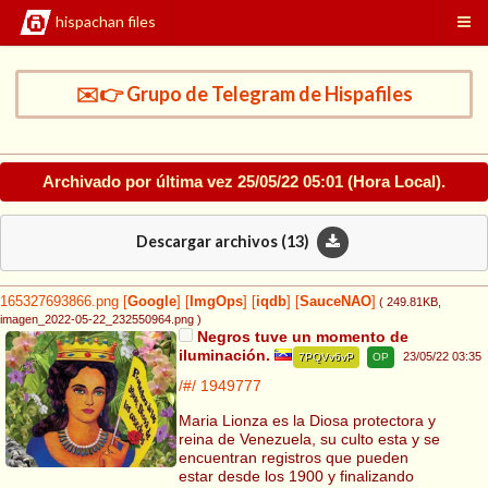
hispachan files
✉️👉 Grupo de Telegram de Hispafiles
Archivado por última vez
25/05/22 05:01
(Hora Local).
Descargar archivos (
13
)
165327693866.png
[
Google
]
[
ImgOps
]
[
iqdb
]
[
SauceNAO
]
( 249.81KB
,
imagen_2022-05-22_232550964.png
)
Negros tuve un momento de
iluminación.
23/05/22 03:35
7PQVv6vP
OP
/#/
1949777
Maria Lionza es la Diosa protectora y
reina de Venezuela, su culto esta y se
encuentran registros que pueden
estar desde los 1900 y finalizando