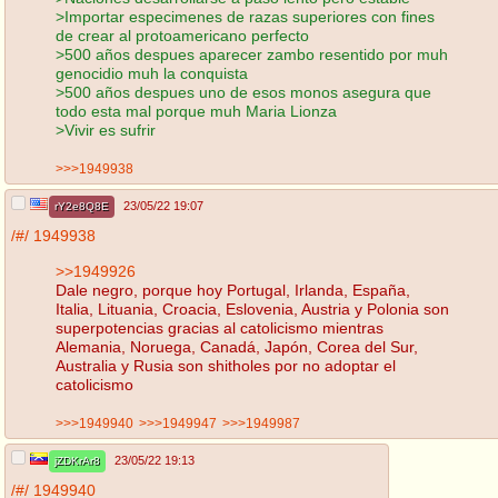
>Importar especimenes de razas superiores con fines
de crear al protoamericano perfecto
>500 años despues aparecer zambo resentido por muh
genocidio muh la conquista
>500 años despues uno de esos monos asegura que
todo esta mal porque muh Maria Lionza
>Vivir es sufrir
>>>1949938
23/05/22 19:07
rY2e8Q8E
/#/
1949938
>>1949926
Dale negro, porque hoy Portugal, Irlanda, España,
Italia, Lituania, Croacia, Eslovenia, Austria y Polonia son
superpotencias gracias al catolicismo mientras
Alemania, Noruega, Canadá, Japón, Corea del Sur,
Australia y Rusia son shitholes por no adoptar el
catolicismo
>>>1949940
>>>1949947
>>>1949987
23/05/22 19:13
jZDKrAr8
/#/
1949940