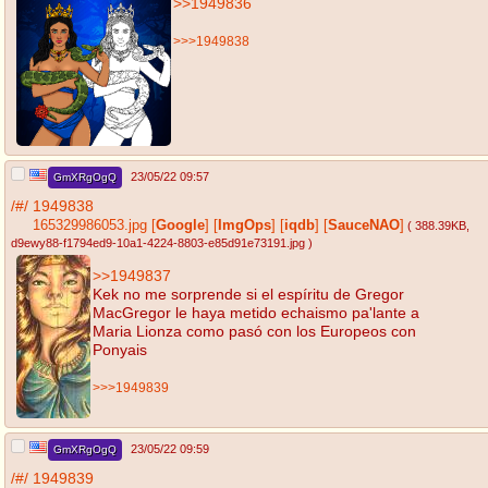
>>1949836
>>>1949838
23/05/22 09:57
GmXRgOgQ
/#/
1949838
165329986053.jpg
[
Google
]
[
ImgOps
]
[
iqdb
]
[
SauceNAO
]
( 388.39KB
,
d9ewy88-f1794ed9-10a1-4224-8803-e85d91e73191.jpg
)
>>1949837
Kek no me sorprende si el espíritu de Gregor
MacGregor le haya metido echaismo pa'lante a
Maria Lionza como pasó con los Europeos con
Ponyais
>>>1949839
23/05/22 09:59
GmXRgOgQ
/#/
1949839