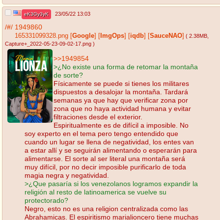
23/05/22 13:03
eK3Gy3yK
/#/
1949860
165331099328.png
[
Google
]
[
ImgOps
]
[
iqdb
]
[
SauceNAO
]
( 2.38MB
,
Capture+_2022-05-23-09-02-17.png
)
>>1949854
>¿No existe una forma de retomar la montaña
de sorte?
Físicamente se puede si tienes los militares
dispuestos a desalojar la montaña. Tardará
semanas ya que hay que verificar zona por
zona que no haya actividad humana y evitar
filtraciones desde el exterior.
Espiritualmente es de difícil a imposible. No
soy experto en el tema pero tengo entendido que
cuando un lugar se llena de negatividad, los entes van
a estar allí y se seguirán alimentando o esperarán para
alimentarse. El sorte al ser literal una montaña será
muy difícil, por no decir imposible purificarlo de toda
magia negra y negatividad.
>¿Que pasaría si los venezolanos logramos expandir la
religión al resto de latinoamerica se vuelve su
protectorado?
Negro, esto no es una religion centralizada como las
Abrahamicas. El espiritismo marialioncero tiene muchas