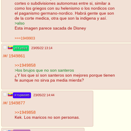
cortes o subdivisiones autonomas entre si, similar a
como los griegos con su helenismo o los nordicos con
el paganismo germano-nordico. Habrá gente que son
de la corte medica, otra que son la indigena y así.
>also
Esta imagen parece sacada de Disney
>>>1949903
23/05/22 13:14
z6X-e8e4
/#/
1949861
>>1949858
>los brujos que no son santeros
¿Y los que sí son santeros son mejores porque tienen
fe aunque no sirva pa media mierda?
23/05/22 14:44
XYbjWdW5
/#/
1949877
>>1949858
Kek. Los maricos no son personas.