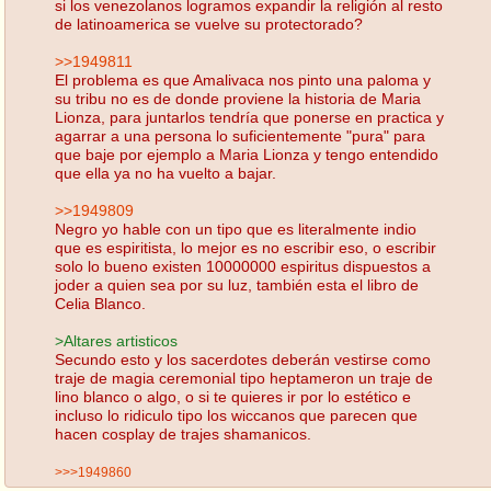
si los venezolanos logramos expandir la religión al resto
de latinoamerica se vuelve su protectorado?
>>1949811
El problema es que Amalivaca nos pinto una paloma y
su tribu no es de donde proviene la historia de Maria
Lionza, para juntarlos tendría que ponerse en practica y
agarrar a una persona lo suficientemente "pura" para
que baje por ejemplo a Maria Lionza y tengo entendido
que ella ya no ha vuelto a bajar.
>>1949809
Negro yo hable con un tipo que es literalmente indio
que es espiritista, lo mejor es no escribir eso, o escribir
solo lo bueno existen 10000000 espiritus dispuestos a
joder a quien sea por su luz, también esta el libro de
Celia Blanco.
>Altares artisticos
Secundo esto y los sacerdotes deberán vestirse como
traje de magia ceremonial tipo heptameron un traje de
lino blanco o algo, o si te quieres ir por lo estético e
incluso lo ridiculo tipo los wiccanos que parecen que
hacen cosplay de trajes shamanicos.
>>>1949860