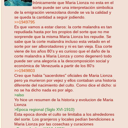
Irónicamente que Maria Lionza no esta en el
sorte puede ser una interpretación simbolica
de la emigración venezolana donde se va la calidad y
se queda la cantidad a seguir jodiendo.
>>1949795
Es que vamos a estar claros: la corte malandra es tan
repudiada hasta por los propios del sorte que no me
sorprende que la misma Maria Lionza los repudie. Se
sabe que la corte malandra incluso esta vetado en el
sorte por ser alborotadores y ni es tan vieja. Esa corte
viene de los años 80's y es curioso que el daño de la
corte malandra a Maria Lionza y como degeneró todo
puede ser una alegoría a la descomposición social y
económica de Venezuela a partir de los 80's
>>1949803
Creo que habia "sacerdotes" oficiales de Maria Lionza
pero ya murieron por vejez y ellos contaban una historia
diferente del nacimiento del culto. Como dice el dicho: si
no se ha dicho nada es por algo.
>also
Yo hice un resumen de la historia y evolucion de Maria
Lionza
>Epoca regional (Siglo XVI-1910)
Esta epoca donde el culto se limitaba a los alrededores
del sorte. Los granjeros y locales pedían bendiciones a
Maria Lionza por las cosechas y curaciones