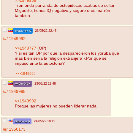
>>1949938
Tremenda parranda de estupideces acabas de soltar
Miguelito, tienes IQ negativo y seguro eres marrón
tambien.
23/05/22 22:46
6WDN+o+W
/#/
1949992
>>1949777
(OP)
Y si es tan OP por qué la desparecieron los yoruba que
más bien sería la religión extranjera ¿Por qué se
impuso ante la autóctona?
>>>1949995
23/05/22 22:48
wXOmDrDX
/#/
1949995
>>1949992
Porque las mujeres no pueden liderar nada.
24/05/22 10:19
GmGkvwv6
/#/
1950173