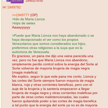
23/05/22 03:55
wlJL9893
/#/
1949792
>>1949777
(OP)
>hilo de Maria Lionza
>trips de sietes
Aaaayyyyyy
>Puede que Maria Lionza nos haya abandonado o se
haya decepcionado el ver como los propios
Venezolanos que somos considerados sus hijos,
preferimos otras religiones a la suya que es la
autóctona de Venezuela.
Es gracioso, un pana me dijo una vaina parecida una
vez, pero no fue que Maria Lionza nos abandono,
simplemente perdio control sobre la energia del Sorte al
Sorte volverse de mayoria brujeria de magia negra
(magia malefica)
Me explico, segun lo que este pana me conto, Lionza y
las cortes del Sorte siempre fueron mayoria de magia
blanca, roja y otras corrientes beneficas, pero con el
auje de la brujeria y la santeria empezaron a llegar
brujeria de magia negra y otras corrientes maleficas por
parte de otras cortes malintencionadas, las cuales
fueron quitandole poder a las cortes de magia benefica
a tal punto que la energia del sorte ya no es de mayoria