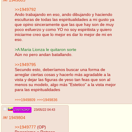
/#/
1949803
>>1949792
Ando trabajando en eso, ando dibujando y haciendo
esculturas de todas las espiritualidades a mi gusto ya
que opino sinceramente que las que hay son de muy
poco esfuerzo y como YO no soy espiritista y quiero
iniciarme creo que lo mejor es dar lo mejor de mi en
eso.
>A Maria Lionza le quitaron sorte
Aún no pero andan batallando.
>>1949795
Secundo esto, deberíamos buscar una forma de
arreglar ciertas cosas y hacerlo más agradable a la
vista y dejar las figuras de yeso tan feas que son al
menos su modelo, algo más "Estetico" a la vista mejor
para las espiritualidades
>>>1949809
>>>1949836
23/05/22 04:43
2X87KDKP
/#/
1949804
>>1949777
(OP)
Paganismo = Retraso