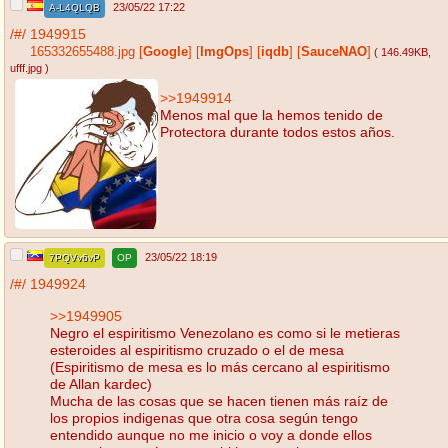
23/05/22 17:22
A-L4QLQB
/#/
1949915
165332655488.jpg
[
Google
]
[
ImgOps
]
[
iqdb
]
[
SauceNAO
]
( 146.49KB
,
ufff.jpg
)
>>1949914
Menos mal que la hemos tenido de
Protectora durante todos estos años.
23/05/22 18:19
7PQVv6vP
OP
/#/
1949924
>>1949905
Negro el espiritismo Venezolano es como si le metieras
esteroides al espiritismo cruzado o el de mesa
(Espiritismo de mesa es lo más cercano al espiritismo
de Allan kardec)
Mucha de las cosas que se hacen tienen más raíz de
los propios indigenas que otra cosa según tengo
entendido aunque no me inicio o voy a donde ellos