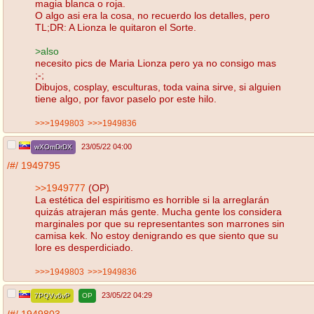
magia blanca o roja.
O algo asi era la cosa, no recuerdo los detalles, pero
TL;DR: A Lionza le quitaron el Sorte.
>also
necesito pics de Maria Lionza pero ya no consigo mas
;-;
Dibujos, cosplay, esculturas, toda vaina sirve, si alguien
tiene algo, por favor paselo por este hilo.
>>>1949803
>>>1949836
23/05/22 04:00
wXOmDrDX
/#/
1949795
>>1949777
(OP)
La estética del espiritismo es horrible si la arreglarán
quizás atrajeran más gente. Mucha gente los considera
marginales por que su representantes son marrones sin
camisa kek. No estoy denigrando es que siento que su
lore es desperdiciado.
>>>1949803
>>>1949836
23/05/22 04:29
7PQVv6vP
OP