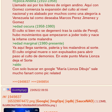
>Epoca Andina (1910-1958)
Llamado asi por los lideres de origen andino. Aquí con
Gomez comienza la expansión del culto al nivel
nacional y es alabado por muchos como una alegoría a
Venezuela tal como deseaba Marcos Perez Jimenez y
Gomez
>edad oscura (1958-1980)
El culto si bien no se degeneró tras la caída de Perejil,
hubo movimientos que empezaron a joder todo y nace
la infame corte malandra
>edad marginal (1980-presente)
Ya aquí llega santeria, paleria y los malandros al sorte.
El culto original muere o son expulsados para abrir
paso al culto de demonios. En este punto Maria Lionza
deja el Sorte
>aldo
Con solo buscar en google "María Lionza Dibujo" sale
mucho fanart como pic related
>>>1949837
>>>1949854
23/05/22 09:55
GmXRgOgQ
/#/
1949837
165329974472.png
[
Google
]
[
ImgOps
]
[
iqdb
]
[
SauceNAO
]
( 1.13MB
,
8cbf8636d758b7d5b9bb8681b5e8050a.png
)