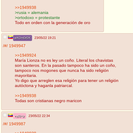
>>1949938
>rusia = alemania
>ortodoxo = protestante
Todo en orden con la generación de oro
23/05/22 19:21
wXOmDrDX
/#/
1949947
>>1949924
María Lionza no es ley un coño. Literal los chavistas
son santeros. En la pasado tampoco ha sido un coño,
tampoco nos mogones que nunca ha sido religión
mayoritaria.
Yo digo que arreglen esa religión para tener un religión
autóctona y haganla patriarcal.
>>1949938
Todas son cristianas negro maricon
23/05/22 22:34
eyj3j+jy
/#/
1949987