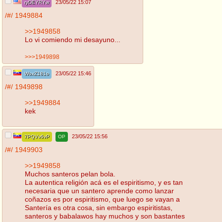
23/05/22 15:07
ryDEYRYw
/#/
1949884
>>1949858
Lo vi comiendo mi desayuno...
>>>1949898
23/05/22 15:46
WoxZ181o
/#/
1949898
>>1949884
kek
23/05/22 15:56
7PQVv6vP
OP
/#/
1949903
>>1949858
Muchos santeros pelan bola.
La autentica religión acá es el espiritismo, y es tan
necesaria que un santero aprende como lanzar
coñazos es por espiritismo, que luego se vayan a
Santería es otra cosa, sin embargo espiritistas,
santeros y babalawos hay muchos y son bastantes