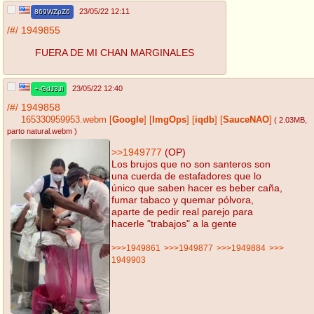
23/05/22 12:11
869WZpZ6
/#/
1949855
FUERA DE MI CHAN MARGINALES
23/05/22 12:40
+-GdJ3Jl
/#/
1949858
165330959953.webm
[
Google
]
[
ImgOps
]
[
iqdb
]
[
SauceNAO
]
( 2.03MB
,
parto natural.webm
)
>>1949777
(OP)
Los brujos que no son santeros son
una cuerda de estafadores que lo
único que saben hacer es beber caña,
fumar tabaco y quemar pólvora,
aparte de pedir real parejo para
hacerle "trabajos" a la gente
>>>1949861
>>>1949877
>>>1949884
>>>
1949903