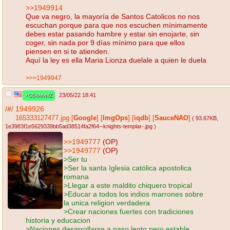
>>1949914
Que va negro, la mayoría de Santos Catolicos no nos
escuchan porque para que nos escuchen mínimamente
debes estar pasando hambre y estar sin enojarte, sin
coger, sin nada por 9 días mínimo para que ellos
piensen en si te atienden.
Aquí la ley es ella Maria Lionza duelale a quien le duela
>>>1949947
23/05/22 18:41
+G54MvMZ
/#/
1949926
165333127477.jpg
[
Google
]
[
ImgOps
]
[
iqdb
]
[
SauceNAO
]
( 93.67KB
,
1e3983f1e5629339bb5ad38514fa2f64--knights-templar-.jpg
)
>>1949777
(OP)
>>1949777
(OP)
>Ser tu
>Ser la santa Iglesia católica apostolica
romana
>Llegar a este maldito chiquero tropical
>Educar a todos los indios marrones sobre
la unica religion verdadera
>Crear naciones fuertes con tradiciones
historia y educacion
>Naciones desarrollarse a paso lento pero estable