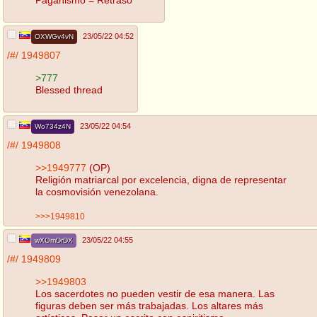
23/05/22 04:52
OXWGv4vN
/#/
1949807
>777
Blessed thread
23/05/22 04:54
Wo734z4N
/#/
1949808
>>1949777
(OP)
Religión matriarcal por excelencia, digna de representar
la cosmovisión venezolana.
>>>1949810
23/05/22 04:55
wXOmDrDX
/#/
1949809
>>1949803
Los sacerdotes no pueden vestir de esa manera. Las
figuras deben ser más trabajadas. Los altares más