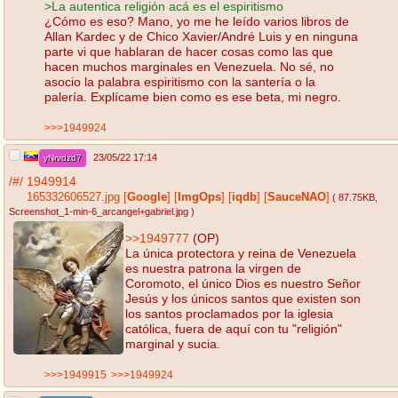
>La autentica religión acá es el espiritismo
¿Cómo es eso? Mano, yo me he leído varios libros de
Allan Kardec y de Chico Xavier/André Luis y en ninguna
parte vi que hablaran de hacer cosas como las que
hacen muchos marginales en Venezuela. No sé, no
asocio la palabra espiritismo con la santería o la
palería. Explícame bien como es ese beta, mi negro.
>>>1949924
23/05/22 17:14
yNrvdzd7
/#/
1949914
165332606527.jpg
[
Google
]
[
ImgOps
]
[
iqdb
]
[
SauceNAO
]
( 87.75KB
,
Screenshot_1-min-6_arcangel+gabriel.jpg
)
>>1949777
(OP)
La única protectora y reina de Venezuela
es nuestra patrona la virgen de
Coromoto, el único Dios es nuestro Señor
Jesús y los únicos santos que existen son
los santos proclamados por la iglesia
católica, fuera de aquí con tu "religión"
marginal y sucia.
>>>1949915
>>>1949924