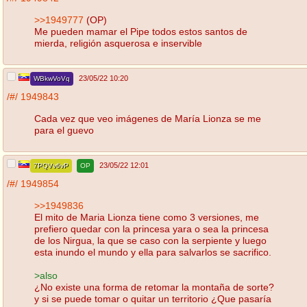
>>1949777
(OP)
Me pueden mamar el Pipe todos estos santos de
mierda, religión asquerosa e inservible
23/05/22 10:20
WBkwVoVq
/#/
1949843
Cada vez que veo imágenes de María Lionza se me
para el guevo
23/05/22 12:01
7PQVv6vP
OP
/#/
1949854
>>1949836
El mito de Maria Lionza tiene como 3 versiones, me
prefiero quedar con la princesa yara o sea la princesa
de los Nirgua, la que se caso con la serpiente y luego
esta inundo el mundo y ella para salvarlos se sacrifico.
>also
¿No existe una forma de retomar la montaña de sorte?
y si se puede tomar o quitar un territorio ¿Que pasaría