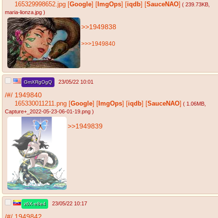
165329998652.jpg
[
Google
]
[
ImgOps
]
[
iqdb
]
[
SauceNAO
]
( 239.73KB
,
maria-lionza.jpg
)
>>1949838
>>>1949840
23/05/22 10:01
GmXRgOgQ
/#/
1949840
165330011211.png
[
Google
]
[
ImgOps
]
[
iqdb
]
[
SauceNAO
]
( 1.06MB
,
Capture+_2022-05-23-06-01-19.png
)
>>1949839
23/05/22 10:17
z6X-e8e4
/#/
1949842