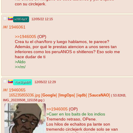
con su circlejerk.
12/05/22 12:15
vJ3E4jqY
/#/
1946061
>>1946005
(OP)
Crea tu el chan/foro y luego hablamos, te parece?
Además, por qué le prestas atencion a unos seres tan
inferiores como los peruANOS o shitlenos? Eso solo me
hace dudar de ti
>Aldo
>>/m/
12/05/22 12:29
YMN2gbBR
/#/
1946065
165235855036.jpg
[
Google
]
[
ImgOps
]
[
iqdb
]
[
SauceNAO
]
( 53.82KB
,
IMG_20220508_115158.jpg
)
>>1946005
(OP)
>Caer en los baits de los indios
Tremendo retraso, OPene.
Los hilos de echaitos pa lante son
tremendo circlejerk donde solo se van