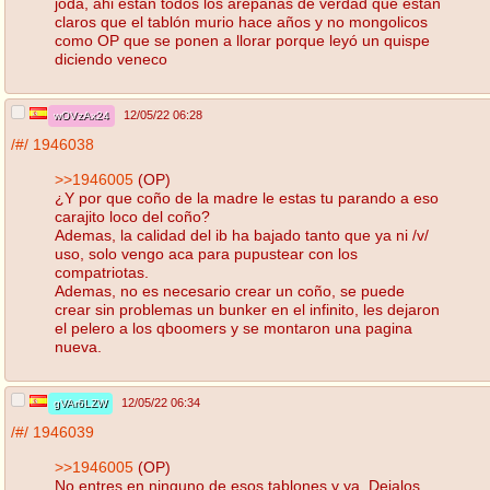
joda, ahi estan todos los arepanas de verdad que estan
claros que el tablón murio hace años y no mongolicos
como OP que se ponen a llorar porque leyó un quispe
diciendo veneco
12/05/22 06:28
wOVzAx24
/#/
1946038
>>1946005
(OP)
¿Y por que coño de la madre le estas tu parando a eso
carajito loco del coño?
Ademas, la calidad del ib ha bajado tanto que ya ni /v/
uso, solo vengo aca para pupustear con los
compatriotas.
Ademas, no es necesario crear un coño, se puede
crear sin problemas un bunker en el infinito, les dejaron
el pelero a los qboomers y se montaron una pagina
nueva.
12/05/22 06:34
gVAr6LZW
/#/
1946039
>>1946005
(OP)
No entres en ninguno de esos tablones y ya. Dejalos