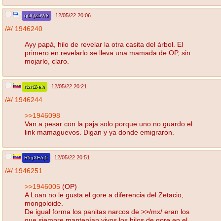
12/05/22 20:06
qOQzDVr8
/#/
1946240
Ayy papá, hilo de revelar la otra casita del árbol. El
primero en revelarlo se lleva una mamada de OP, sin
mojarlo, claro.
12/05/22 20:21
NzNZ-eln
/#/
1946244
>>1946098
Van a pesar con la paja solo porque uno no guardo el
link mamaguevos. Digan y ya donde emigraron.
12/05/22 20:51
R5gXE/q5
/#/
1946251
>>1946005
(OP)
A Loan no le gusta el gore a diferencia del Zetacio,
mongoloide.
De igual forma los panitas narcos de >>/mx/ eran los
que siempre mantenían vivos los hilos de gore en el