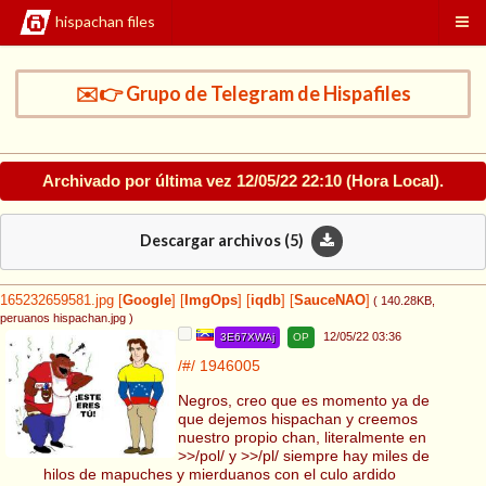
hispachan files
✉️👉 Grupo de Telegram de Hispafiles
Archivado por última vez
12/05/22 22:10
(Hora Local).
Descargar archivos (
5
)
165232659581.jpg
[
Google
]
[
ImgOps
]
[
iqdb
]
[
SauceNAO
]
( 140.28KB
,
peruanos hispachan.jpg
)
12/05/22 03:36
3E67XWAj
OP
/#/
1946005
Negros, creo que es momento ya de
que dejemos hispachan y creemos
nuestro propio chan, literalmente en
>>/pol/ y >>/pl/ siempre hay miles de
hilos de mapuches y mierduanos con el culo ardido