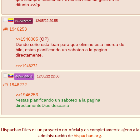
difunto >>/g/
12/05/22 20:55
rVDWzvXM
/#/
1946253
>>1946005
(OP)
Donde coño esta loan para que elimine esta mierda de
hilo, estas planificando un saboteo a la pagina
directamente.
>>>1946272
12/05/22 22:00
GVmqOMx1
/#/
1946272
>>1946253
>estas planificando un saboteo a la pagina
directamenteDios desearía
Hispachan Files es un proyecto no-oficial y es completamente ajeno a la
administración de
hispachan.org
.