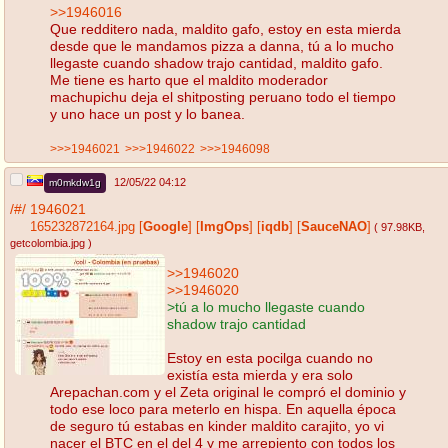
>>1946016
Que redditero nada, maldito gafo, estoy en esta mierda
desde que le mandamos pizza a danna, tú a lo mucho
llegaste cuando shadow trajo cantidad, maldito gafo.
Me tiene es harto que el maldito moderador
machupichu deja el shitposting peruano todo el tiempo
y uno hace un post y lo banea.
>>>1946021
>>>1946022
>>>1946098
12/05/22 04:12
m0mkdw1g
/#/
1946021
165232872164.jpg
[
Google
]
[
ImgOps
]
[
iqdb
]
[
SauceNAO
]
( 97.98KB
,
getcolombia.jpg
)
>>1946020
>>1946020
>tú a lo mucho llegaste cuando
shadow trajo cantidad
Estoy en esta pocilga cuando no
existía esta mierda y era solo
Arepachan.com y el Zeta original le compró el dominio y
todo ese loco para meterlo en hispa. En aquella época
de seguro tú estabas en kinder maldito carajito, yo vi
nacer el BTC en el del 4 y me arrepiento con todos los