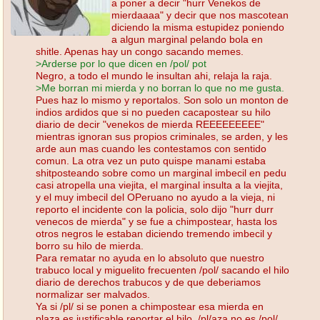
a poner a decir "hurr Venekos de
mierdaaaa" y decir que nos mascotean
diciendo la misma estupidez poniendo
a algun marginal pelando bola en
shitle. Apenas hay un congo sacando memes.
>Arderse por lo que dicen en /pol/ pot
Negro, a todo el mundo le insultan ahi, relaja la raja.
>Me borran mi mierda y no borran lo que no me gusta.
Pues haz lo mismo y reportalos. Son solo un monton de
indios ardidos que si no pueden cacapostear su hilo
diario de decir "venekos de mierda REEEEEEEEE"
mientras ignoran sus propios criminales, se arden, y les
arde aun mas cuando les contestamos con sentido
comun. La otra vez un puto quispe manami estaba
shitposteando sobre como un marginal imbecil en pedu
casi atropella una viejita, el marginal insulta a la viejita,
y el muy imbecil del OPeruano no ayudo a la vieja, ni
reporto el incidente con la policia, solo dijo "hurr durr
venecos de mierda" y se fue a chimpostear, hasta los
otros negros le estaban diciendo tremendo imbecil y
borro su hilo de mierda.
Para rematar no ayuda en lo absoluto que nuestro
trabuco local y miguelito frecuenten /pol/ sacando el hilo
diario de derechos trabucos y de que deberiamos
normalizar ser malvados.
Ya si /pl/ si se ponen a chimpostear esa mierda en
plaza es justificable reportar el hilo. /pl/aza no es /pol/.