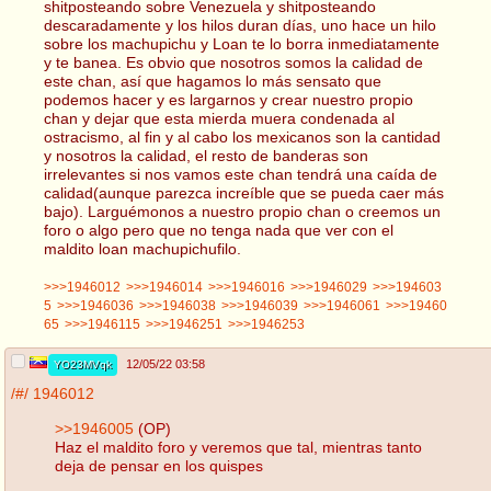
shitposteando sobre Venezuela y shitposteando
descaradamente y los hilos duran días, uno hace un hilo
sobre los machupichu y Loan te lo borra inmediatamente
y te banea. Es obvio que nosotros somos la calidad de
este chan, así que hagamos lo más sensato que
podemos hacer y es largarnos y crear nuestro propio
chan y dejar que esta mierda muera condenada al
ostracismo, al fin y al cabo los mexicanos son la cantidad
y nosotros la calidad, el resto de banderas son
irrelevantes si nos vamos este chan tendrá una caída de
calidad(aunque parezca increíble que se pueda caer más
bajo). Larguémonos a nuestro propio chan o creemos un
foro o algo pero que no tenga nada que ver con el
maldito loan machupichufilo.
>>>1946012
>>>1946014
>>>1946016
>>>1946029
>>>194603
5
>>>1946036
>>>1946038
>>>1946039
>>>1946061
>>>19460
65
>>>1946115
>>>1946251
>>>1946253
12/05/22 03:58
YO23MVqk
/#/
1946012
>>1946005
(OP)
Haz el maldito foro y veremos que tal, mientras tanto
deja de pensar en los quispes