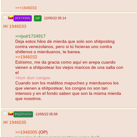
>>>1946033
12/05/22 05:14
3E67XWAj
OP
/#/
1946033
>>/pol/1724917
Deja estos hilos de mierda que solo son shitposting
contra venezolanos, pero si tú hicieras uno contra
shitlenos o mierduanos, te banea.
>>1946032
Estísimo, me da gracia como aquí en arepa cuando
vienen a shitpostear los viejos maricos de una salta con
el
<hurr durr congos
Cuando son los malditos mapuches y mierduanos los
que vienen a shitpostear, los congos no son tan
intensos y en el fondo saben que son la misma mierda
que nosotros.
12/05/22 05:58
BkQD1zOm
/#/
1946035
>>1946005
(OP)