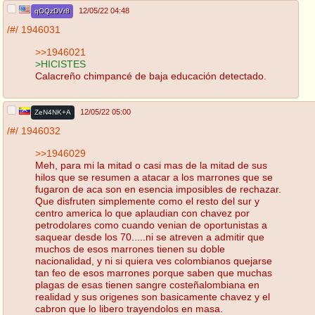
12/05/22 04:48
qOQzDVr8
/#/
1946031
>>1946021
>HICISTES
Calacreño chimpancé de baja educación detectado.
12/05/22 05:00
ZeN4NK+A
/#/
1946032
>>1946029
Meh, para mi la mitad o casi mas de la mitad de sus
hilos que se resumen a atacar a los marrones que se
fugaron de aca son en esencia imposibles de rechazar.
Que disfruten simplemente como el resto del sur y
centro america lo que aplaudian con chavez por
petrodolares como cuando venian de oportunistas a
saquear desde los 70.....ni se atreven a admitir que
muchos de esos marrones tienen su doble
nacionalidad, y ni si quiera ves colombianos quejarse
tan feo de esos marrones porque saben que muchas
plagas de esas tienen sangre costeñalombiana en
realidad y sus origenes son basicamente chavez y el
cabron que lo libero trayendolos en masa.