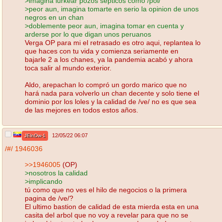
>imagina lurkear pozos septicos como /pol/
>peor aun, imagina tomarte en serio la opinion de unos
negros en un chan
>doblemente peor aun, imagina tomar en cuenta y
arderse por lo que digan unos peruanos
Verga OP para mi el retrasado es otro aqui, replantea lo
que haces con tu vida y comienza seriamente en
bajarle 2 a los chanes, ya la pandemia acabó y ahora
toca salir al mundo exterior.
Aldo, arepachan lo compró un gordo marico que no
hará nada para volverlo un chan decente y solo tiene el
dominio por los loles y la calidad de /ve/ no es que sea
de las mejores en todos estos años.
12/05/22 06:07
JElnDw-1
/#/
1946036
>>1946005
(OP)
>nosotros la calidad
>implicando
tú como que no ves el hilo de negocios o la primera
pagina de /ve/?
El ultimo bastion de calidad de esta mierda esta en una
casita del arbol que no voy a revelar para que no se