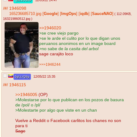
12/05/22 14:47
QvZ3OG49
/#/
1946098
165236685710.jpg
[
Google
]
[
ImgOps
]
[
iqdb
]
[
SauceNAO
]
( 112.09KB
,
163219860512.jpg
)
>>1946020
>se cree viejo pargo
>se le arde el culito por lo que digan unos
peruanos anonimos en un image board
>no sabe de
la casita del arbol
sage carajito loco
>>>1946244
12/05/22 15:35
5gLL/Q9g
/#/
1946115
>>1946005
(OP)
>Molestarse por lo que publican en los pozos de basura
de /pol/ o /pl/
>Molestarte por algo que viste en un chan
Vuelve a Reddit o Facebook carlitos los chanes no son
para ti
Sage