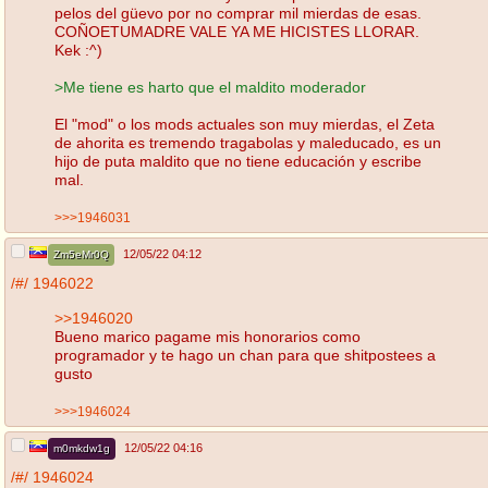
pelos del güevo por no comprar mil mierdas de esas.
COÑOETUMADRE VALE YA ME HICISTES LLORAR.
Kek :^)
>Me tiene es harto que el maldito moderador
El "mod" o los mods actuales son muy mierdas, el Zeta
de ahorita es tremendo tragabolas y maleducado, es un
hijo de puta maldito que no tiene educación y escribe
mal.
>>>1946031
12/05/22 04:12
Zm5eMr0Q
/#/
1946022
>>1946020
Bueno marico pagame mis honorarios como
programador y te hago un chan para que shitpostees a
gusto
>>>1946024
12/05/22 04:16
m0mkdw1g
/#/
1946024