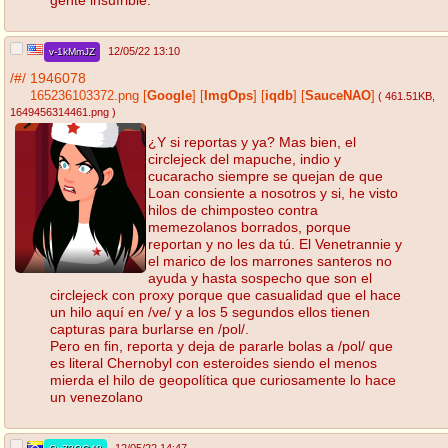
12/05/22 13:10
v-1kMmJZ
/#/
1946078
165236103372.png
[
Google
]
[
ImgOps
]
[
iqdb
]
[
SauceNAO
]
( 461.51KB
,
1649456314461.png
)
¿Y si reportas y ya? Mas bien, el
circlejeck del mapuche, indio y
cucaracho siempre se quejan de que
Loan consiente a nosotros y si, he visto
hilos de chimposteo contra
memezolanos borrados, porque
reportan y no les da tú. El Venetrannie y
el marico de los marrones santeros no
ayuda y hasta sospecho que son el
circlejeck con proxy porque que casualidad que el hace
un hilo aquí en /ve/ y a los 5 segundos ellos tienen
capturas para burlarse en /pol/.
Pero en fin, reporta y deja de pararle bolas a /pol/ que
es literal Chernobyl con esteroides siendo el menos
mierda el hilo de geopolítica que curiosamente lo hace
un venezolano