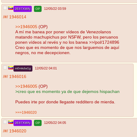
12/05/22 03:59
3E67XWAj
OP
/#/
1946014
>>1946005
(OP)
A mí me banea por poner vídeos de Venezolanos
matando machupichus por NSFW, pero los peruanos
ponen vídeos al revés y no los banea >>/pol/1724896
Creo que es momento de que nos larguemos de aquí
negros, no me decepcionen.
12/05/22 04:01
m0mkdw1g
/#/
1946016
>>1946005
(OP)
>creo que es momento ya de que dejemos hispachan
Puedes irte por donde llegaste redditero de mierda.
>>>1946020
12/05/22 04:05
3E67XWAj
OP
/#/
1946020