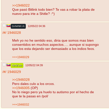
>>1946022
Que pasó Bitlink todo bien? Te vas a robar la plata de
nuevo para irte a Shitle? :^)
12/05/22 04:36
ZeN4NK+A
/#/
1946028
Meh yo no he sentido eso, diria que somos mas bien
consentidos en muchos aspectos..... aunque si supongo
que los esta dejando ser demasiado a los indios feos.
>>>1946029
12/05/22 04:39
NzNZ-eln
/#/
1946029
>>1946028
Pero dales culo a los orcos.
>>1946005
(OP)
No lo niego pero ya huelo tu autismo por el hecho de
que te la pasas en /pol/
>>>1946032