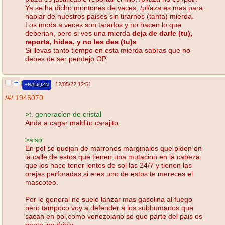
Ya se ha dicho montones de veces, /pl/aza es mas para
hablar de nuestros paises sin tirarnos (tanta) mierda.
Los mods a veces son tarados y no hacen lo que
deberian, pero si ves una mierda
deja de darle (tu),
reporta, hidea, y no les des (tu)s
Si llevas tanto tiempo en esta mierda sabras que no
debes de ser pendejo OP.
12/05/22 12:51
+N/9JQZN
/#/
1946070
>t. generacion de cristal
Anda a cagar maldito carajito.
>also
En pol se quejan de marrones marginales que piden en
la calle,de estos que tienen una mutacion en la cabeza
que los hace tener lentes de sol las 24/7 y tienen las
orejas perforadas,si eres uno de estos te mereces el
mascoteo.
Por lo general no suelo lanzar mas gasolina al fuego
pero tampoco voy a defender a los subhumanos que
sacan en pol,como venezolano se que parte del pais es
gente insufrible.