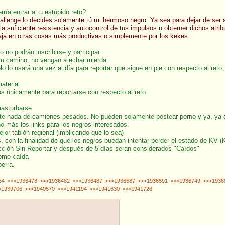
ría entrar a tu estúpido reto?
hallenge lo decides solamente tú mi hermoso negro. Ya sea para dejar de ser adi
la suficiente resistencia y autocontrol de tus impulsos u obterner dichos atri
 paja en otras cosas más productivas o simplemente por los kekes.
 no podrán inscribirse y participar
n su camino, no vengan a echar mierda
o lo usará una vez al día para reportar que sigue en pie con respecto al ret
aterial
os únicamente para reportarse con respecto al reto.
masturbarse
nte nada de camiones pesados. No pueden solamente postear porno y ya, ya q
o más los links para los negros interesados.
jor tablón regional (implicando que lo sea)
con la finalidad de que los negros puedan intentar perder el estado de KV (Ki
ección Sin Reportar y después de 5 días serán considerados "Caídos"
como caída
perra.
54
>>>1936478
>>>1936482
>>>1936487
>>>1936587
>>>1936591
>>>1936749
>>>1936
>1939706
>>>1940570
>>>1941194
>>>1941630
>>>1941726