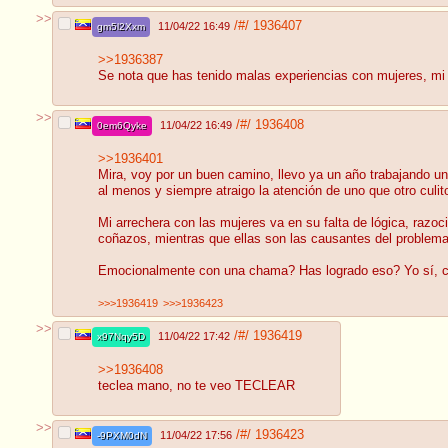
>>
/#/
1936407
11/04/22 16:49
gm5l2Xxm
>>1936387
Se nota que has tenido malas experiencias con mujeres, mi 
>>
/#/
1936408
11/04/22 16:49
0em6Qyke
>>1936401
Mira, voy por un buen camino, llevo ya un año trabajando un
al menos y siempre atraigo la atención de uno que otro culit
Mi arrechera con las mujeres va en su falta de lógica, razoc
coñazos, mientras que ellas son las causantes del problema,
Emocionalmente con una chama? Has logrado eso? Yo sí, cua
>>>1936419
>>>1936423
>>
/#/
1936419
11/04/22 17:42
x97Nqy5D
>>1936408
teclea mano, no te veo TECLEAR
>>
/#/
1936423
11/04/22 17:56
-9PXM0dN