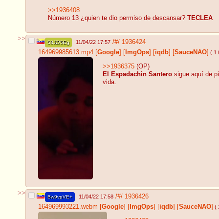
>>1936408
Número 13 ¿quien te dio permiso de descansar?
TECLEA
>>
/#/
1936424
11/04/22 17:57
58JZ/5Eg
164969985613.mp4
[
Google
]
[
ImgOps
]
[
iqdb
]
[
SauceNAO
]
( 1
>>1936375
(OP)
El Espadachin Santero
sigue aquí de p
vida.
>>
/#/
1936426
11/04/22 17:58
Bw9vpVE+
164969993221.webm
[
Google
]
[
ImgOps
]
[
iqdb
]
[
SauceNAO
]
( 