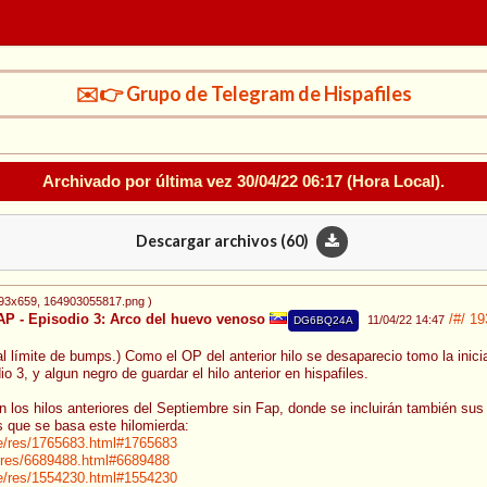
✉️👉 Grupo de Telegram de Hispafiles
Archivado por última vez
30/04/22 06:17
(Hora Local).
Descargar archivos (
60
)
793x659
, 164903055817.png
)
- Episodio 3: Arco del huevo venoso
/#/
19
11/04/22 14:47
DG6BQ24A
al límite de bumps.) Como el OP del anterior hilo se desaparecio tomo la inici
o 3, y algun negro de guardar el hilo anterior en hispafiles.
n los hilos anteriores del Septiembre sin Fap, donde se incluirán también s
os que se basa este hilomierda:
/ve/res/1765683.html#1765683
/g/res/6689488.html#6689488
/ve/res/1554230.html#1554230