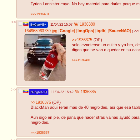
Tyrion Lannister cayo. No hay material para darles porque me
>>>1936401
>>
/#/
1936380
11/04/22 15:07
Bw9vpVE+
164968963739.jpg
[
Google
]
[
ImgOps
]
[
iqdb
]
[
SauceNAO
]
( 221
>>1936375
(OP)
solo levantense un culito y ya bro, d
digan que se van a quedar en su cas
>>>1936401
>>
/#/
1936385
11/04/22 15:42
7P7gNKqQ
>>1936375
(OP)
BlackMan aquí (eran más de 40 negroides, así que esa tabla
Aún sigo en pie, de pana que hacer otras vainas ayudó par
negroides.
>>>1936387