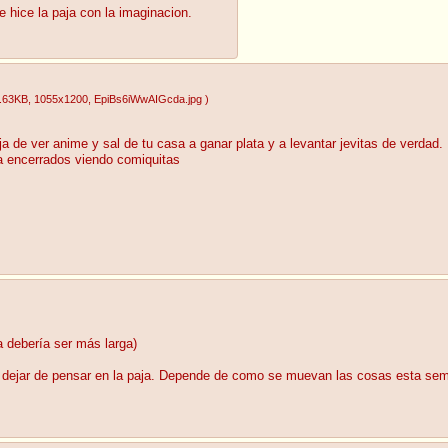
 hice la paja con la imaginacion.
.63KB
, 1055x1200
, EpiBs6iWwAIGcda.jpg
)
eja de ver anime y sal de tu casa a ganar plata y a levantar jevitas de verd
a encerrados viendo comiquitas
 debería ser más larga)
a dejar de pensar en la paja. Depende de como se muevan las cosas esta sem