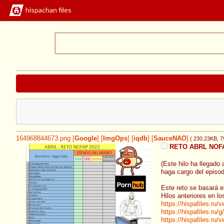
hispachan files
164968844673.png
[
Google
]
[
ImgOps
]
[
iqdb
]
[
SauceNAO
]
( 230.23KB
, 
RETO ABRL NOFAP 
(Este hilo ha llegado 
haga cargo del episodi
Este reto se basará e
Hilos anteriores en l
https://hispafiles.ru
https://hispafiles.ru
https://hispafiles.ru