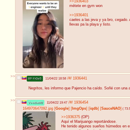
>>1936403
métete en gym won
>>1936401
caeles a las jeva y ya bro, cegado. 
llevas pa la playa y listo.
>>
/#/
1936441
11/04/22 18:58
8P-YrGe5
Negritos, les informo que Pajencio ha caído. Soñé con una a
>>
/#/
1936454
11/04/22 19:47
Vv-m0wW2
164970647092.jpg
[
Google
]
[
ImgOps
]
[
iqdb
]
[
SauceNAO
]
( 73.
>>1936375
(OP)
Aquí el Marijuango reportándose.
He tenido algunos sueños húmedos en es