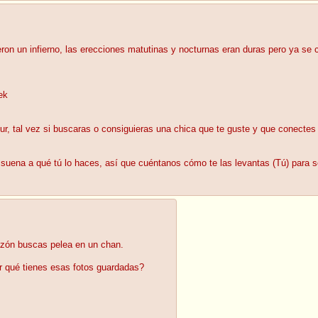
on un infierno, las erecciones matutinas y nocturnas eran duras pero ya se c
ek
ur, tal vez si buscaras o consiguieras una chica que te guste y que conecte
s suena a qué tú lo haces, así que cuéntanos cómo te las levantas (Tú) para 
azón buscas pelea en un chan.
r qué tienes esas fotos guardadas?