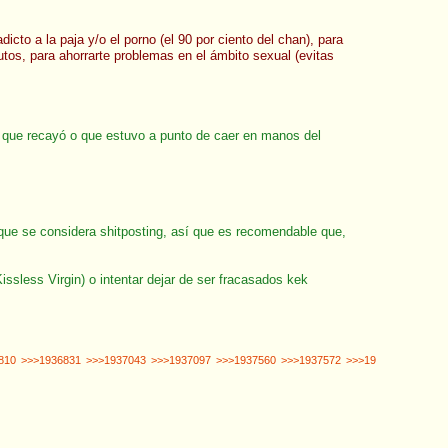
cto a la paja y/o el porno (el 90 por ciento del chan), para
butos, para ahorrarte problemas en el ámbito sexual (evitas
o, que recayó o que estuvo a punto de caer en manos del
ue se considera shitposting, así que es recomendable que,
ssless Virgin) o intentar dejar de ser fracasados kek
810
>>>1936831
>>>1937043
>>>1937097
>>>1937560
>>>1937572
>>>19