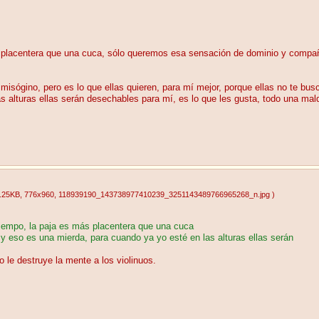
 placentera que una cuca, sólo queremos esa sensación de dominio y compañía 
isógino, pero es lo que ellas quieren, para mí mejor, porque ellas no te bu
 alturas ellas serán desechables para mí, es lo que les gusta, todo una mald
.25KB
, 776x960
, 118939190_143738977410239_3251143489766965268_n.jpg
)
tiempo, la paja es más placentera que una cuca
y eso es una mierda, para cuando ya yo esté en las alturas ellas serán
o le destruye la mente a los violinuos.