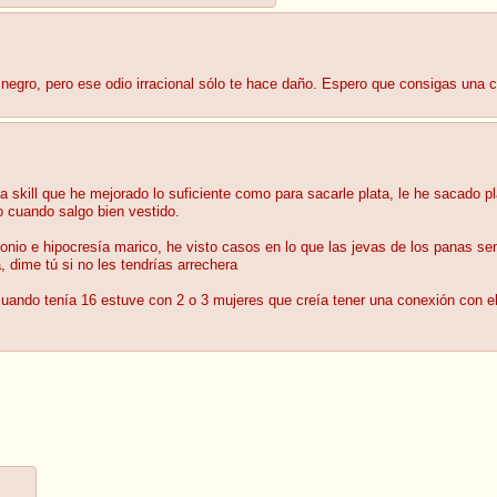
negro, pero ese odio irracional sólo te hace daño. Espero que consigas una c
a skill que he mejorado lo suficiente como para sacarle plata, le he sacado 
o cuando salgo bien vestido.
ionio e hipocresía marico, he visto casos en lo que las jevas de los panas se
 dime tú si no les tendrías arrechera
ndo tenía 16 estuve con 2 o 3 mujeres que creía tener una conexión con ell