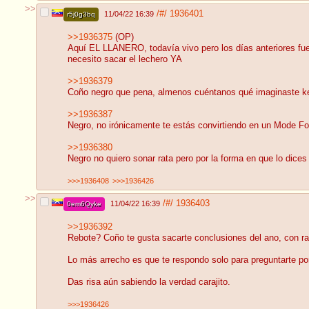
>>
/#/
1936401
11/04/22 16:39
r5j0g3bq
>>1936375
(OP)
Aquí EL LLANERO, todavía vivo pero los días anteriores fuer
necesito sacar el lechero YA
>>1936379
Coño negro que pena, almenos cuéntanos qué imaginaste k
>>1936387
Negro, no irónicamente te estás convirtiendo en un Mode Fo
>>1936380
Negro no quiero sonar rata pero por la forma en que lo dice
>>>1936408
>>>1936426
>>
/#/
1936403
11/04/22 16:39
0em6Qyke
>>1936392
Rebote? Coño te gusta sacarte conclusiones del ano, con r
Lo más arrecho es que te respondo solo para preguntarte po
Das risa aún sabiendo la verdad carajito.
>>>1936426