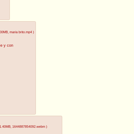
.00MB
, maria brito.mp4
)
íe y con
1.40MB
, 1644887854092.webm
)