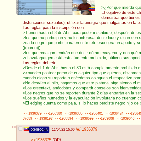
>¿Por qué mierda quer
El objetivo de este c
demostrar que tienes 
disfunciones sexuales), utilizar la energía que malgastas en la
Las reglas para la inscripción son
>Tienen hasta el 3 de Abril para poder inscribirse, después de eso
>los que no participan y no les interesa, denle hide y sigan co
>cada negro que participará en este reto escogerá un apodo y sol
(((porno)))
>los que recaigan tendrán que decir cómo recayeron y con qué m
>el avatarpargeo está estrictamente prohibido, utilicen sus apod
Las reglas del reto
>Desde el 1 de Abril hasta el 30 está completamente prohibido 
>>pueden postear porno de cualquier tipo que quieran, obviame
cuando digan su reporte o anécdotas coloquen el respectivo porn
>No desvíen el hilo, hagamos que este platanal siga siendo el me
>Los greentext, anécdotas y compartir consejos son bienvenidos, 
>Los negros que no se reporten durante 2 días entrarán en la s
>Los sueños húmedos y la eyaculación involutaria no cuentan 
>El edging cuenta como paja, si lo haces perdiste negro hijo de 
>>>1936379
>>>1936380
>>>1936385
>>>1936401
>>>1936424
>>>19364
37659
>>>1938197
>>>1938594
>>>1938599
>>>1939008
>>>1939646
>>
>>
/#/
1936379
11/04/22 15:06
DG6BQ24A
>>1936375
(OP)