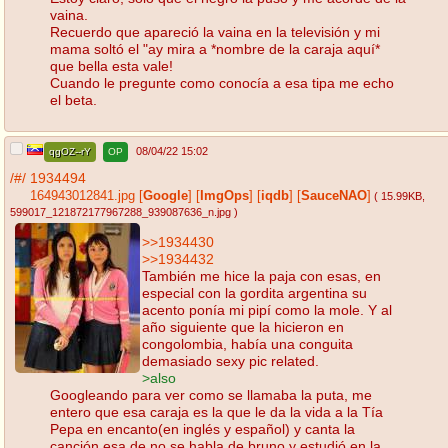
vaina.
Recuerdo que apareció la vaina en la televisión y mi
mama soltó el "ay mira a *nombre de la caraja aquí*
que bella esta vale!
Cuando le pregunte como conocía a esa tipa me echo
el beta.
08/04/22 15:02
qgOZ--rY
OP
/#/
1934494
164943012841.jpg
[
Google
]
[
ImgOps
]
[
iqdb
]
[
SauceNAO
]
( 15.99KB
,
599017_121872177967288_939087636_n.jpg
)
>>1934430
>>1934432
También me hice la paja con esas, en
especial con la gordita argentina su
acento ponía mi pipí como la mole. Y al
año siguiente que la hicieron en
congolombia, había una conguita
demasiado sexy pic related.
>also
Googleando para ver como se llamaba la puta, me
entero que esa caraja es la que le da la vida a la Tía
Pepa en encanto(en inglés y español) y canta la
canción esa de no se habla de bruno y estudió en la