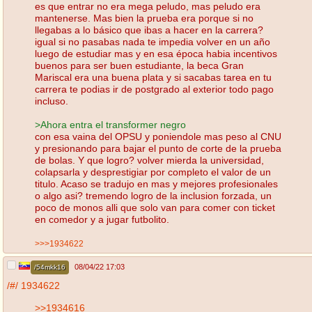
es que entrar no era mega peludo, mas peludo era
mantenerse. Mas bien la prueba era porque si no
llegabas a lo básico que ibas a hacer en la carrera?
igual si no pasabas nada te impedia volver en un año
luego de estudiar mas y en esa época habia incentivos
buenos para ser buen estudiante, la beca Gran
Mariscal era una buena plata y si sacabas tarea en tu
carrera te podias ir de postgrado al exterior todo pago
incluso.
>Ahora entra el transformer negro
con esa vaina del OPSU y poniendole mas peso al CNU
y presionando para bajar el punto de corte de la prueba
de bolas. Y que logro? volver mierda la universidad,
colapsarla y desprestigiar por completo el valor de un
titulo. Acaso se tradujo en mas y mejores profesionales
o algo asi? tremendo logro de la inclusion forzada, un
poco de monos alli que solo van para comer con ticket
en comedor y a jugar futbolito.
>>>1934622
08/04/22 17:03
/54mkk16
/#/
1934622
>>1934616