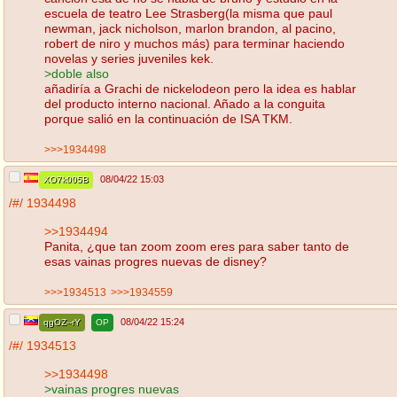
escuela de teatro Lee Strasberg(la misma que paul
newman, jack nicholson, marlon brandon, al pacino,
robert de niro y muchos más) para terminar haciendo
novelas y series juveniles kek.
>doble also
añadiría a Grachi de nickelodeon pero la idea es hablar
del producto interno nacional. Añado a la conguita
porque salió en la continuación de ISA TKM.
>>>1934498
08/04/22 15:03
XO7k005B
/#/
1934498
>>1934494
Panita, ¿que tan zoom zoom eres para saber tanto de
esas vainas progres nuevas de disney?
>>>1934513
>>>1934559
08/04/22 15:24
qgOZ--rY
OP
/#/
1934513
>>1934498
>vainas progres nuevas