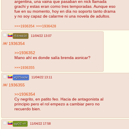
argentina, una vaina que pasaban en nick llamada
grachi y estas eran como tres temporadas. Aunque eso
fue en su momento, hoy en día no soporto tanto drama
y no soy capaz de calarme ni una novela de adultos.
>>>1936354
>>>1936428
11/04/22 13:07
/54mkk16
/#/
1936354
>>1936352
Mano ahí es donde salía brenda asnicar?
>>>1936355
11/04/22 13:11
xQ25xxJw
/#/
1936355
>>1936354
Cy negrito, en patito feo. Hacia de antagonista al
principio pero el rol empezo a cambiar pero no
recuerdo bien.
11/04/22 17:58
qgOZ--rY