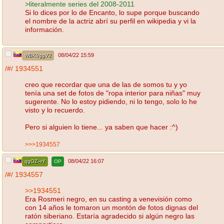
>literalmente series del 2008-2011
Si lo dices por lo de Encanto, lo supe porque buscando
el nombre de la actriz abrí su perfil en wikipedia y vi la
información.
08/04/22 15:59
WBK0ggV2
/#/
1934551
creo que recordar que una de las de somos tu y yo
tenía una set de fotos de "ropa interior para niñas" muy
sugerente. No lo estoy pidiendo, ni lo tengo, solo lo he
visto y lo recuerdo.
Pero si alguien lo tiene... ya saben que hacer :^)
>>>1934557
08/04/22 16:07
qgOZ--rY
OP
/#/
1934557
>>1934551
Era Rosmeri negro, en su casting a venevisión como
con 14 años le tomaron un montón de fotos dignas del
ratón siberiano. Estaría agradecido si algún negro las