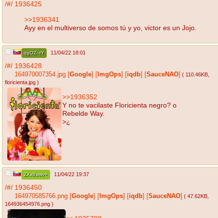
/#/
1936425
>>1936341
Ayy en el multiverso de somos tú y yo, victor es un Jojo.
11/04/22 18:01
qgOZ--rY
/#/
1936428
164970007354.jpg
[
Google
]
[
ImgOps
]
[
iqdb
]
[
SauceNAO
]
( 110.46KB
,
floricienta.jpg
)
>>1936352
Y no te vacilaste Floricienta negro? o
Rebelde Way.
>¿
11/04/22 19:37
ZXx8wwv+
/#/
1936450
164970585766.png
[
Google
]
[
ImgOps
]
[
iqdb
]
[
SauceNAO
]
( 47.62KB
,
164936454976.png
)