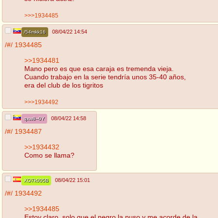
>>>1934485
08/04/22 14:54
/54mkk16
/#/
1934485
>>1934481
Mano pero es que esa caraja es tremenda vieja.
Cuando trabajo en la serie tendría unos 35-40 años,
era del club de los tigritos
>>>1934492
08/04/22 14:58
qxw8--0Y
/#/
1934487
>>1934432
Como se llama?
08/04/22 15:01
XO7k005B
/#/
1934492
>>1934485
Estoy claro, solo que el negro la puso y me acorde de la