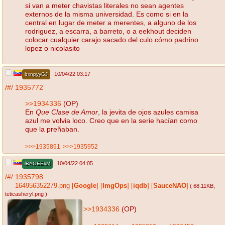
si van a meter chavistas literales no sean agentes
externos de la misma universidad. Es como si en la
central en lugar de meter a merentes, a alguno de los
rodriguez, a escarra, a barreto, o a eekhout deciden
colocar cualquier carajo sacado del culo cómo padrino
lopez o nicolasito
10/04/22 03:17
bxnpyyGJ
/#/
1935772
>>1934336
(OP)
En
Que Clase de Amor
, la jevita de ojos azules camisa
azul me volvia loco. Creo que en la serie hacían como
que la preñaban.
>>>1935891
>>>1935952
10/04/22 04:05
lBAOEEkM
/#/
1935798
164956352279.png
[
Google
]
[
ImgOps
]
[
iqdb
]
[
SauceNAO
]
( 68.11KB
,
teticasheryl.png
)
>>1934336
(OP)