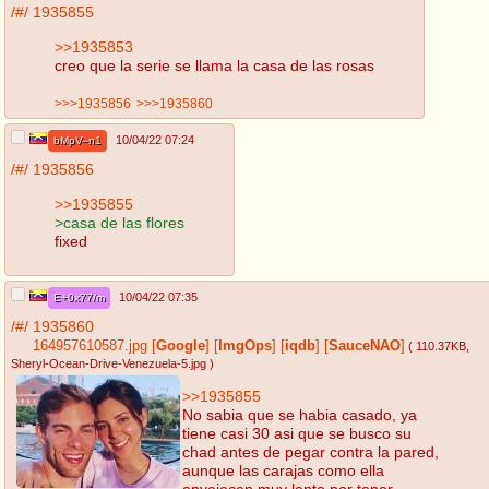
/#/
1935855
>>1935853
creo que la serie se llama la casa de las rosas
>>>1935856
>>>1935860
10/04/22 07:24
bMpV--n1
/#/
1935856
>>1935855
>casa de las flores
fixed
10/04/22 07:35
E+0x77/m
/#/
1935860
164957610587.jpg
[
Google
]
[
ImgOps
]
[
iqdb
]
[
SauceNAO
]
( 110.37KB
,
Sheryl-Ocean-Drive-Venezuela-5.jpg
)
>>1935855
No sabia que se habia casado, ya
tiene casi 30 asi que se busco su
chad antes de pegar contra la pared,
aunque las carajas como ella
envejecen muy lento por tener