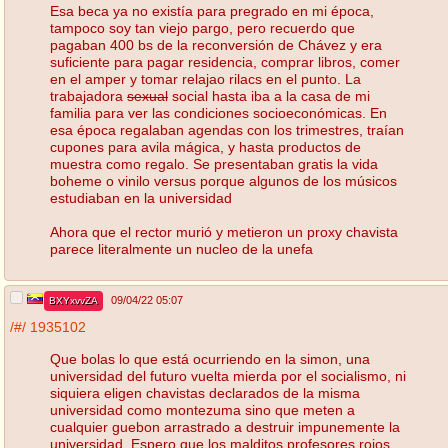
Esa beca ya no existía para pregrado en mi época,
tampoco soy tan viejo pargo, pero recuerdo que
pagaban 400 bs de la reconversión de Chávez y era
suficiente para pagar residencia, comprar libros, comer
en el amper y tomar relajao rilacs en el punto. La
trabajadora
sexual
social hasta iba a la casa de mi
familia para ver las condiciones socioeconómicas. En
esa época regalaban agendas con los trimestres, traían
cupones para avila mágica, y hasta productos de
muestra como regalo. Se presentaban gratis la vida
boheme o vinilo versus porque algunos de los músicos
estudiaban en la universidad
Ahora que el rector murió y metieron un proxy chavista
parece literalmente un nucleo de la unefa
09/04/22 05:07
BXYxvvZA
/#/
1935102
Que bolas lo que está ocurriendo en la simon, una
universidad del futuro vuelta mierda por el socialismo, ni
siquiera eligen chavistas declarados de la misma
universidad como montezuma sino que meten a
cualquier guebon arrastrado a destruir impunemente la
universidad. Espero que los malditos profesores rojos