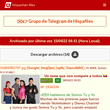
hispachan files
✉️👉 Grupo de Telegram de Hispafiles
Archivado por última vez
15/04/22 04:41
(Hora Local).
Descargar archivos (
14
)
164940862787.jpg
[
Google
]
[
ImgOps
]
[
iqdb
]
[
SauceNAO
]
( 81.80KB
, Somos-
tu-y-yo.jpg
)
Un tema que nos compete a todos
08/04/22 09:03
qgOZ--rY
OP
/#/
1934336
>EEH hablamos de Somos Tú y Yo.
Muchas de mis primeras pajas fueron
viendo Nickelodeon y Disney Channel
y nunca me gustó Somos Tu y Yo, pero cuando empezó