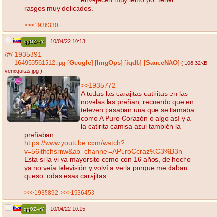
rasgos muy delicados.
>>>1936330
10/04/22 10:13
qgOZ--rY
/#/
1935891
164958561512.jpg
[
Google
]
[
ImgOps
]
[
iqdb
]
[
SauceNAO
]
( 108.32KB
,
venequitas.jpg
)
>>1935772
A todas las carajitas catiritas en las
novelas las preñan, recuerdo que en
televen pasaban una que se llamaba
como A Puro Corazón o algo así y a
la catirita camisa azul también la
preñaban.
https://www.youtube.com/watch?
v=56ithchsrnw&ab_channel=APuroCoraz%C3%B3n
Esta si la vi ya mayorsito como con 16 años, de hecho
ya no veía televisión y volví a verla porque me daban
queso todas esas carajitas.
>>>1935892
>>>1936453
10/04/22 10:15
qgOZ--rY