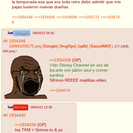
la temporada esa que era toda retro debo admitir que mis
pajas tuvieron nuevas dueñas.
>>>1934348
>>>1934430
>>>1934599
>>>1935772
>>>193579
8
08/04/22 09:36
Vr23ggRw
/#/
1934348
164941059175.png
[
Google
]
[
ImgOps
]
[
iqdb
]
[
SauceNAO
]
( 177.10KB
,
660.png
)
>>1934336
(OP)
>Ver Disney Channel en vez de
ba;arte con jabón azul y comer
sardina
Sifrinos REEEE malditas elites
>>>1934578
08/04/22 13:38
jN4nJJvy
/#/
1934430
>>1934336
(OP)
Isa TKM > Somos tu & yo