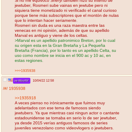
Si no me equivoco Sheryl también hizo su intento de
jewtuber, Rosmeri sube vainas en jewtube pero ni
siquiera tiene monetizado ni verificado el canal curioso
porque tiene más subscriptores que el montón de nulas
que lo intentan hacer seriamente.
Rosmeri sin duda es una raza maestra entre las
venecas en mi opinión, además de que su apellido
Marval es antiguo y viene de los celtas.
>Marval es un apellido patronimico Breton, por lo cual
su origen esta en la Gran Bretaña y La Pequeña
Bretaña (Francia), por lo tanto es un apellido Celta, su
uso como nombre se inicia en el 900 ac y 10 ac, en
estas regiones.
>>>1935938
10/04/22 12:58
ve-WooNY
/#/
1935938
>>1935918
A veces pienso no irónicamente que fuimos muy
adelantados con ese tema de famosos siendo
jewtubers. Ya que mientras casi ningun actor o cantante
estadounidense se tomaba en serio lo de ser jewtuber,
ya desde 2015 verías antiguos famosos de series
juveniles venezolano como videovlogers o jewtubers.