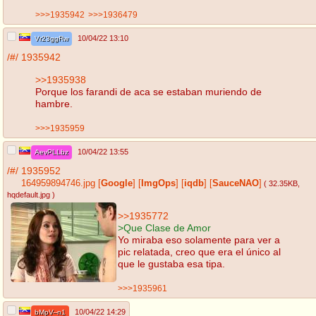
>>>1935942
>>>1936479
10/04/22 13:10
Vr23ggRw
/#/
1935942
>>1935938
Porque los farandi de aca se estaban muriendo de
hambre.
>>>1935959
10/04/22 13:55
AevPLLbz
/#/
1935952
164959894746.jpg
[
Google
]
[
ImgOps
]
[
iqdb
]
[
SauceNAO
]
( 32.35KB
,
hqdefault.jpg
)
>>1935772
>Que Clase de Amor
Yo miraba eso solamente para ver a
pic relatada, creo que era el único al
que le gustaba esa tipa.
>>>1935961
10/04/22 14:29
bMpV--n1