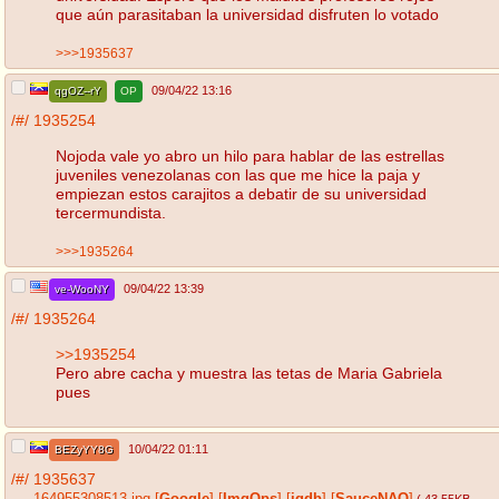
que aún parasitaban la universidad disfruten lo votado
>>>1935637
09/04/22 13:16
qgOZ--rY
OP
/#/
1935254
Nojoda vale yo abro un hilo para hablar de las estrellas
juveniles venezolanas con las que me hice la paja y
empiezan estos carajitos a debatir de su universidad
tercermundista.
>>>1935264
09/04/22 13:39
ve-WooNY
/#/
1935264
>>1935254
Pero abre cacha y muestra las tetas de Maria Gabriela
pues
10/04/22 01:11
BEZyYY8G
/#/
1935637