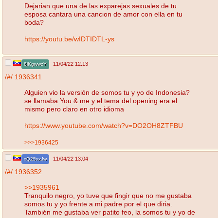
Dejarian que una de las exparejas sexuales de tu
esposa cantara una cancion de amor con ella en tu
boda?
https://youtu.be/wIDTIDTL-ys
11/04/22 12:13
8jKgwwzY
/#/
1936341
Alguien vio la versión de somos tu y yo de Indonesia?
se llamaba You & me y el tema del opening era el
mismo pero claro en otro idioma
https://www.youtube.com/watch?v=DO2OH8ZTFBU
>>>1936425
11/04/22 13:04
xQ25xxJw
/#/
1936352
>>1935961
Tranquilo negro, yo tuve que fingir que no me gustaba
somos tu y yo frente a mi padre por el que diria.
También me gustaba ver patito feo, la somos tu y yo de