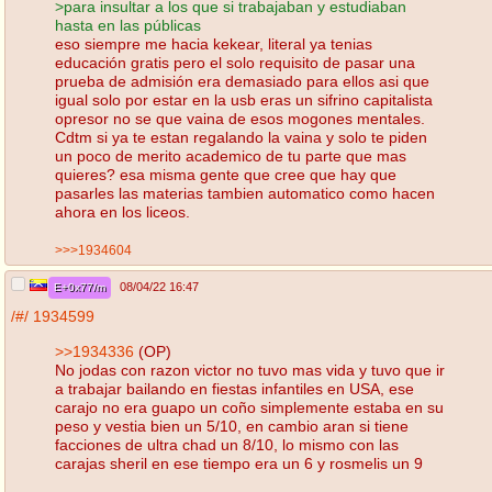
>para insultar a los que si trabajaban y estudiaban
hasta en las públicas
eso siempre me hacia kekear, literal ya tenias
educación gratis pero el solo requisito de pasar una
prueba de admisión era demasiado para ellos asi que
igual solo por estar en la usb eras un sifrino capitalista
opresor no se que vaina de esos mogones mentales.
Cdtm si ya te estan regalando la vaina y solo te piden
un poco de merito academico de tu parte que mas
quieres? esa misma gente que cree que hay que
pasarles las materias tambien automatico como hacen
ahora en los liceos.
>>>1934604
08/04/22 16:47
E+0x77/m
/#/
1934599
>>1934336
(OP)
No jodas con razon victor no tuvo mas vida y tuvo que ir
a trabajar bailando en fiestas infantiles en USA, ese
carajo no era guapo un coño simplemente estaba en su
peso y vestia bien un 5/10, en cambio aran si tiene
facciones de ultra chad un 8/10, lo mismo con las
carajas sheril en ese tiempo era un 6 y rosmelis un 9