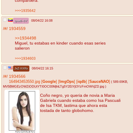
compartiera.
>>>1935642
08/04/22 16:08
qxw8--0Y
/#/
1934559
>>1934498
Miguel, tu estabas en kinder cuando esas series
salieron
>>>1934603
08/04/22 16:15
JxZ-XXRx
/#/
1934566
164943453550.jpg
[
Google
]
[
ImgOps
]
[
iqdb
]
[
SauceNAO
]
( 589.69KB
,
MV5BMGEzOWZiODUtYTI0OC00MjhiLTg5Y2EtYjI3YzFmOWVjZD.jpg
)
Coño negro, yo queria de novia a Maria
Gabriela cuando estaba como Isa Pascuali
de Isa TKM, lastima que ahora esta
tostada de tanto globohomo.