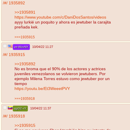
/#/
1935892
>>1935891
https://www.youtube.com/c/DaniDosSantos/videos
ayyy lurkié un poquito y ahora es jewtuber la carajita
preñada kek.
>>>1935915
10/04/22 11:27
ve-WooNY
/#/
1935915
>>1935892
No es broma que el 90% de los actores y actrices
juveniles venezolanos se volvieron jewtubers. Por
ejemplo Milena Torres estuvo como jewtuber por un
tiempo
https://youtu.be/Et3WeeetPVY
>>>1935918
10/04/22 11:37
qgOZ--rY
/#/
1935918
>>1935915