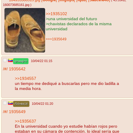
164955308513.jpg
[
Google
]
[
ImgOps
]
[
iqdb
]
[
SauceNAO
]
( 43.55KB
,
160073685161.jpg
)
>>1935102
>una universidad del futuro
>chavistas declarados de la misma
universidad
>>>1935649
10/04/22 01:15
qnwwjj+n
/#/
1935642
>>1934557
un tiempo me dediqué a buscarlas pero me dio ladilla a
la media hora.
10/04/22 01:20
/54mkk16
/#/
1935649
>>1935637
En la universidad cuando yo estudie habían rojos pero
estaban en su cámara de contención, lo ideal sería que