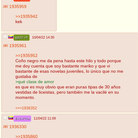
/#/
1935959
>>1935942
kek
10/04/22 14:30
qgOZ--rY
/#/
1935961
>>1935952
Coño negro me da pena hasta este hilo y todo porque
me doy cuenta que soy bastante mariko y que vi
bastante de esas novelas juveniles, lo único que no me
gustaba de
>qué clase de amor
es que es muy obvio que eran puras tipas de 30 años
vestidas de liceistas, pero también me la vacilé en su
momento.
>>>1936352
11/04/22 11:09
E+0x77/m
/#/
1936330
>>1935860