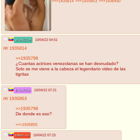
>>>1935814
>>>1935853
>>>1936450
10/04/22 04:51
q-ONZZOe
/#/
1935814
>>1935798
¿Cuantas actrices venezolanas se han desnudado?
Solo se me viene a la cabeza el legendario video de las
tigritas
10/04/22 07:21
E+0x77/m
/#/
1935853
>>1935798
De donde es eso?
>>>1935855
10/04/22 07:23
bMpV--n1