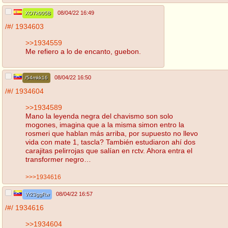
08/04/22 16:49
XO7k005B
/#/
1934603
>>1934559
Me refiero a lo de encanto, guebon.
08/04/22 16:50
/54mkk16
/#/
1934604
>>1934589
Mano la leyenda negra del chavismo son solo
mogones, imagina que a la misma simon entro la
rosmeri que hablan más arriba, por supuesto no llevo
vida con mate 1, tascla? También estudiaron ahí dos
carajitas pelirrojas que salían en rctv. Ahora entra el
transformer negro…
>>>1934616
08/04/22 16:57
Vr23ggRw
/#/
1934616
>>1934604