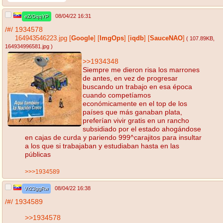
08/04/22 16:31
eZ/OqqYP
/#/
1934578
164943546223.jpg
[
Google
]
[
ImgOps
]
[
iqdb
]
[
SauceNAO
]
( 107.89KB
,
164934996581.jpg
)
>>1934348
Siempre me dieron risa los marrones
de antes, en vez de progresar
buscando un trabajo en esa época
cuando competíamos
económicamente en el top de los
países que más ganaban plata,
preferían vivir gratis en un rancho
subsidiado por el estado ahogándose
en cajas de curda y pariendo 999^carajitos para insultar
a los que si trabajaban y estudiaban hasta en las
públicas
>>>1934589
08/04/22 16:38
Vr23ggRw
/#/
1934589
>>1934578