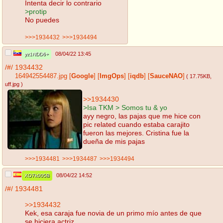
Intenta decir lo contrario
>protip
No puedes
>>>1934432
>>>1934494
08/04/22 13:45
yz1NDD6+
/#/
1934432
164942554487.jpg
[
Google
]
[
ImgOps
]
[
iqdb
]
[
SauceNAO
]
( 17.75KB
,
uff.jpg
)
>>1934430
>Isa TKM > Somos tu & yo
ayy negro, las pajas que me hice con
pic related cuando estaba carajito
fueron las mejores. Cristina fue la
dueña de mis pajas
>>>1934481
>>>1934487
>>>1934494
08/04/22 14:52
XO7k005B
/#/
1934481
>>1934432
Kek, esa caraja fue novia de un primo mío antes de que
se hiciera actriz.