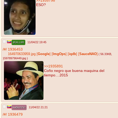
>>1935798
ESO?
11/04/22 19:45
jRJrLL9R
/#/
1936453
164970633959.jpg
[
Google
]
[
ImgOps
]
[
iqdb
]
[
SauceNAO
]
( 56.33KB
,
159789796449.jpg
)
>>1935891
Coño negro que buena maquina del
tiempo....2015
11/04/22 21:21
kwDo22Vr
/#/
1936479