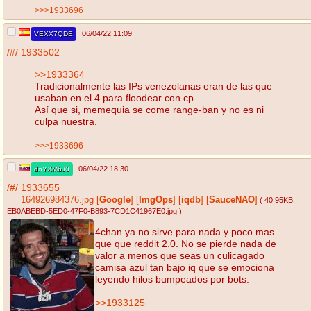
>>>1933696
06/04/22 11:09
VEXX7QDE
/#/
1933502
>>1933364
Tradicionalmente las IPs venezolanas eran de las que
usaban en el 4 para floodear con cp.
Así que si, memequia se come range-ban y no es ni
culpa nuestra.
>>>1933696
06/04/22 18:30
dnYXMbJ0
/#/
1933655
164926984376.jpg
[
Google
]
[
ImgOps
]
[
iqdb
]
[
SauceNAO
]
( 40.95KB
,
EB0ABEBD-5ED0-47F0-B893-7CD1C41967E0.jpg
)
4chan ya no sirve para nada y poco mas
que que reddit 2.0. No se pierde nada de
valor a menos que seas un culicagado
camisa azul tan bajo iq que se emociona
leyendo hilos bumpeados por bots.
>>1933125