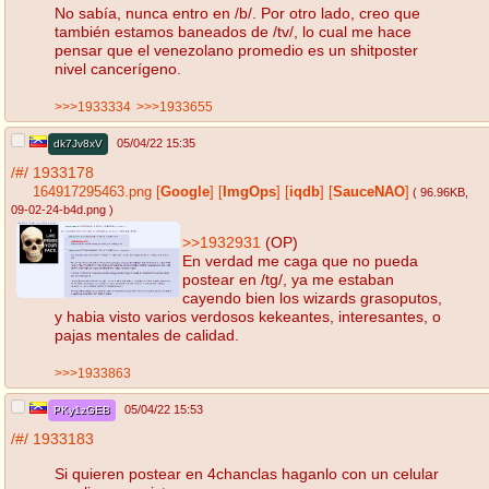
No sabía, nunca entro en /b/. Por otro lado, creo que
también estamos baneados de /tv/, lo cual me hace
pensar que el venezolano promedio es un shitposter
nivel cancerígeno.
>>>1933334
>>>1933655
05/04/22 15:35
dk7Jv8xV
/#/
1933178
164917295463.png
[
Google
]
[
ImgOps
]
[
iqdb
]
[
SauceNAO
]
( 96.96KB
,
09-02-24-b4d.png
)
>>1932931
(OP)
En verdad me caga que no pueda
postear en /tg/, ya me estaban
cayendo bien los wizards grasoputos,
y habia visto varios verdosos kekeantes, interesantes, o
pajas mentales de calidad.
>>>1933863
05/04/22 15:53
PKy1zGEB
/#/
1933183
Si quieren postear en 4chanclas haganlo con un celular