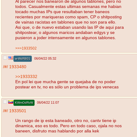
Al parecer nos banearon de algunos tablones, pero no
todos. Casualmente estas ultimas semanas me habian
tocado muchas IPs que resultaban tener baneos
recientes por mariqueras como spam, CP o shitposting
de vainas racistas en tablones que no son para ello.
Asi que, o de nuevo estaban usando las IP de aqui para
shitpostear, o algunos maricos andaban edgys y se
pusieron a joder intensamente en algunos tablones.
>>>1933502
06/04/22 05:32
w-WdR801
/#/
1933480
>>1933332
En pol lei que mucha gente se quejaba de no poder
postear en tv, no es sólo un problema de ips venecas
06/04/22 11:07
KWmOdRvW
/#/
1933501
Un rango de ip esta baneado, otro no, cantv tiene ip
dinamica, eso es todo. Pero en todo caso, ojala no nos
baneen, disfruto mas hablando por alla kek