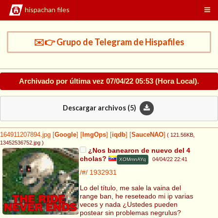
hispachan files
✉️👉 Grupo de Telegram de Hispafiles
Archivado por última vez
07/04/22 05:53
(Hora Local).
Descargar archivos (
5
)
164911207894.jpg
[
Google
]
[
ImgOps
]
[
iqdb
]
[
SauceNAO
]
( 121.56KB
,
13452536752.jpg
)
¿Nos banearon de nuevo del 4
cholas?
04/04/22 22:41
XOMmnAYq
/#/
1932931
Lo del título, me sale la vaina del
range ban, he reseteado mi ip varias
veces y nada ¿Ustedes pueden
postear sin problemas negrulus?