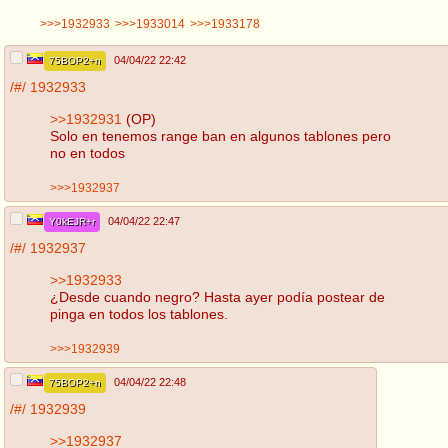
>>>1932933
>>>1933014
>>>1933178
04/04/22 22:42
75BOP2+n
/#/
1932933
>>1932931
(OP)
Solo en tenemos range ban en algunos tablones pero
no en todos
>>>1932937
04/04/22 22:47
Y0kEJR+r
/#/
1932937
>>1932933
¿Desde cuando negro? Hasta ayer podía postear de
pinga en todos los tablones.
>>>1932939
04/04/22 22:48
75BOP2+n
/#/
1932939
>>1932937