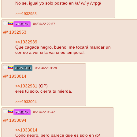
No se, igual yo solo posteo en /a/ /v/ y /vrpg/
>>>1932953
04/04/22 22:57
Y0kEJR+r
/#/
1932953
>>1932939
Que cagada negro, bueno, me tocará mandar un
correo a ver si la vaina es temporal.
05/04/22 01:29
kBkWJQ0B
/#/
1933014
>>1932931
(OP)
eres tú solo, cierra tu mierda.
>>>1933094
05/04/22 05:42
Y0kEJR+r
/#/
1933094
>>1933014
Coño negro, pero parece que es solo en /b/