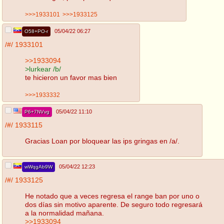
>>>1933101
>>>1933125
05/04/22 06:27
O58+PO-r
/#/
1933101
>>1933094
>lurkear /b/
te hicieron un favor mas bien
>>>1933332
05/04/22 11:10
P6+7NVvg
/#/
1933115
Gracias Loan por bloquear las ips gringas en /a/.
05/04/22 12:23
wWqgAb9W
/#/
1933125
He notado que a veces regresa el range ban por uno o
dos días sin motivo aparente. De seguro todo regresará
a la normalidad mañana.
>>1933094