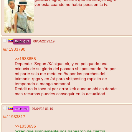
ver esta cuando no había peos en la tv.
06/04/22 23:19
JMx6gQV7
/#/
1933790
>>1933655
Depende. Segun /K/ sigue ok, y en pol quedo una
minucia de su gloria del pasado shitposteando. Yo por
mi parte solo me meto en /h/ por los parches del
taimanin rpgx y en /a/ para shitposting rapidito de
temporada o manga semanal.
Reddit no lo toco ni por error kek aunque ahi es donde
mas recursos puedes conseguir en la actualidad.
07/04/22 01:10
Y0kEJR+r
/#/
1933817
>>1933696
>creo que simplemente nos banearon de ciertos