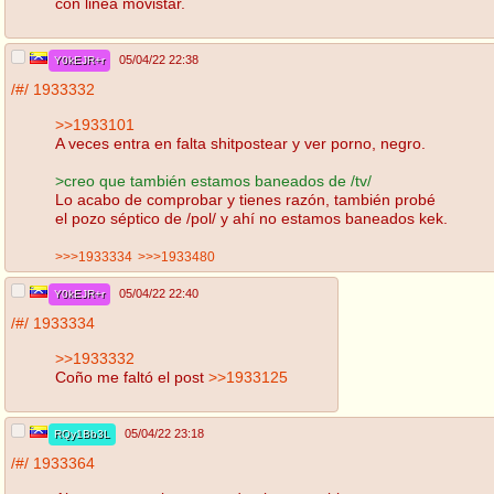
con linea movistar.
05/04/22 22:38
Y0kEJR+r
/#/
1933332
>>1933101
A veces entra en falta shitpostear y ver porno, negro.
>creo que también estamos baneados de /tv/
Lo acabo de comprobar y tienes razón, también probé
el pozo séptico de /pol/ y ahí no estamos baneados kek.
>>>1933334
>>>1933480
05/04/22 22:40
Y0kEJR+r
/#/
1933334
>>1933332
Coño me faltó el post
>>1933125
05/04/22 23:18
RQy1Bb3L
/#/
1933364