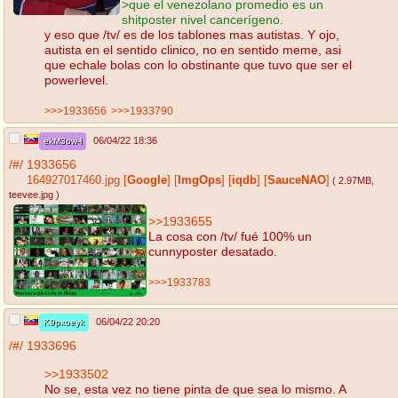
>que el venezolano promedio es un
shitposter nivel cancerígeno.
y eso que /tv/ es de los tablones mas autistas. Y ojo,
autista en el sentido clinico, no en sentido meme, asi
que echale bolas con lo obstinante que tuvo que ser el
powerlevel.
>>>1933656
>>>1933790
06/04/22 18:36
ekM3ow-l
/#/
1933656
164927017460.jpg
[
Google
]
[
ImgOps
]
[
iqdb
]
[
SauceNAO
]
( 2.97MB
,
teevee.jpg
)
>>1933655
La cosa con /tv/ fué 100% un
cunnyposter desatado.
>>>1933783
06/04/22 20:20
K9pxoeyk
/#/
1933696
>>1933502
No se, esta vez no tiene pinta de que sea lo mismo. A