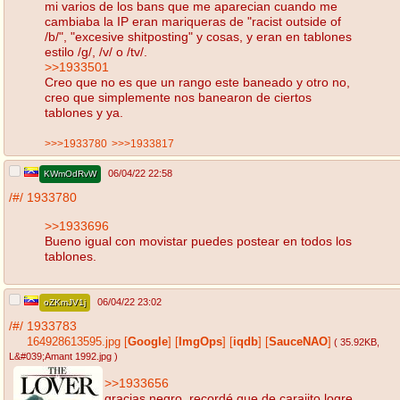
mi varios de los bans que me aparecian cuando me
cambiaba la IP eran mariqueras de "racist outside of
/b/", "excesive shitposting" y cosas, y eran en tablones
estilo /g/, /v/ o /tv/.
>>1933501
Creo que no es que un rango este baneado y otro no,
creo que simplemente nos banearon de ciertos
tablones y ya.
>>>1933780
>>>1933817
06/04/22 22:58
KWmOdRvW
/#/
1933780
>>1933696
Bueno igual con movistar puedes postear en todos los
tablones.
06/04/22 23:02
oZKmJV1j
/#/
1933783
164928613595.jpg
[
Google
]
[
ImgOps
]
[
iqdb
]
[
SauceNAO
]
( 35.92KB
,
L&#039;Amant 1992.jpg
)
>>1933656
gracias negro, recordé que de carajito logre