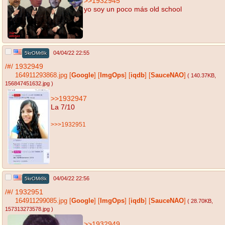
>>1932945
yo soy un poco más old school
04/04/22 22:55
5krOMr8k
/#/
1932949
164911293868.jpg
[
Google
]
[
ImgOps
]
[
iqdb
]
[
SauceNAO
]
( 140.37KB
,
156847451632.jpg
)
>>1932947
La 7/10
>>>1932951
04/04/22 22:56
5krOMr8k
/#/
1932951
164911299085.jpg
[
Google
]
[
ImgOps
]
[
iqdb
]
[
SauceNAO
]
( 28.70KB
,
157313273578.jpg
)
>>1932949