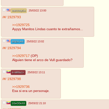
25/03/22 13:00
8MA0WyEm
/#/
1929793
>>1929725
Ayyyy Manitos Lindas cuanto te extrañamos...
25/03/22 13:02
BRjDXJkN
/#/
1929794
>>1929717
(OP)
Alguien tiene el arco de Vull guardado?
25/03/22 13:11
4+MRNz1+
/#/
1929798
>>1929736
Esa si era un personaje.
25/03/22 21:10
1GeODeX6