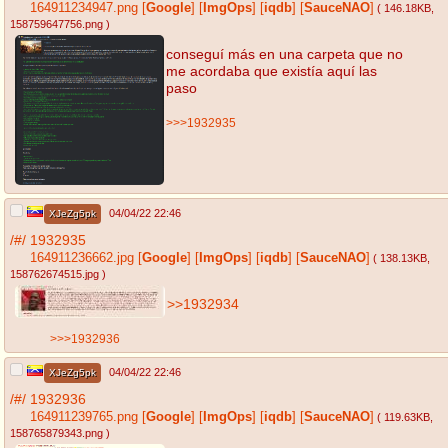
164911234947.png
[
Google
]
[
ImgOps
]
[
iqdb
]
[
SauceNAO
]
( 146.18KB
,
158759647756.png
)
conseguí más en una carpeta que no
me acordaba que existía aquí las
paso
>>>1932935
04/04/22 22:46
XJeZg5pk
/#/
1932935
164911236662.jpg
[
Google
]
[
ImgOps
]
[
iqdb
]
[
SauceNAO
]
( 138.13KB
,
158762674515.jpg
)
>>1932934
>>>1932936
04/04/22 22:46
XJeZg5pk
/#/
1932936
164911239765.png
[
Google
]
[
ImgOps
]
[
iqdb
]
[
SauceNAO
]
( 119.63KB
,
158765879343.png
)