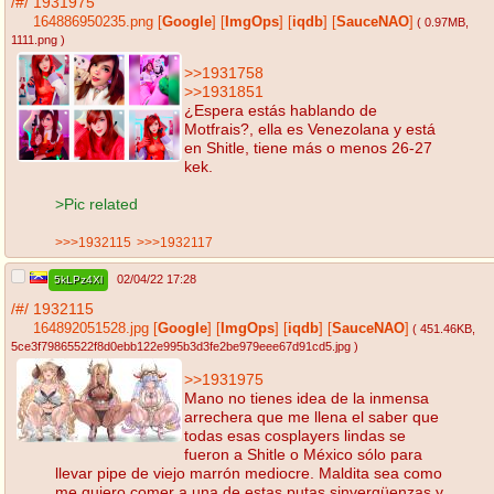
/#/
1931975
164886950235.png
[
Google
]
[
ImgOps
]
[
iqdb
]
[
SauceNAO
]
( 0.97MB
,
1111.png
)
>>1931758
>>1931851
¿Espera estás hablando de
Motfrais?, ella es Venezolana y está
en Shitle, tiene más o menos 26-27
kek.
>Pic related
>>>1932115
>>>1932117
02/04/22 17:28
5kLPz4Xl
/#/
1932115
164892051528.jpg
[
Google
]
[
ImgOps
]
[
iqdb
]
[
SauceNAO
]
( 451.46KB
,
5ce3f79865522f8d0ebb122e995b3d3fe2be979eee67d91cd5.jpg
)
>>1931975
Mano no tienes idea de la inmensa
arrechera que me llena el saber que
todas esas cosplayers lindas se
fueron a Shitle o México sólo para
llevar pipe de viejo marrón mediocre. Maldita sea como
me quiero comer a una de estas putas sinvergüenzas y