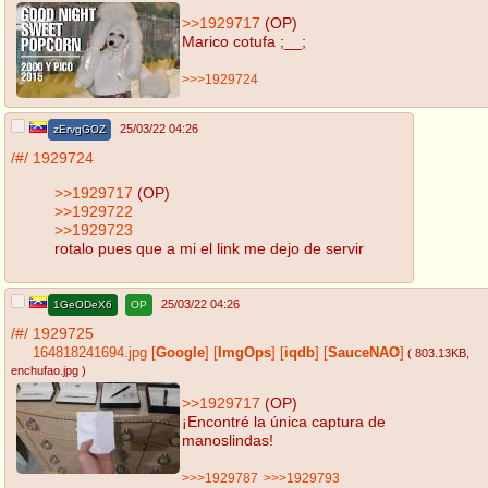
>>1929717
(OP)
Marico cotufa ;__;
>>>1929724
25/03/22 04:26
zErvgGOZ
/#/
1929724
>>1929717
(OP)
>>1929722
>>1929723
rotalo pues que a mi el link me dejo de servir
25/03/22 04:26
1GeODeX6
OP
/#/
1929725
164818241694.jpg
[
Google
]
[
ImgOps
]
[
iqdb
]
[
SauceNAO
]
( 803.13KB
,
enchufao.jpg
)
>>1929717
(OP)
¡Encontré la única captura de
manoslindas!
>>>1929787
>>>1929793