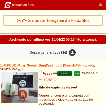
hispachan files
✉️👉 Grupo de Telegram de Hispafiles
Archivado por última vez
10/04/22 06:17
(Hora Local).
Descargar archivos (
36
)
164818206130.jpg
[
Google
]
[
ImgOps
]
[
iqdb
]
[
SauceNAO
]
( 410.40KB
,
144917349568.jpg
)
Ayyyy
25/03/22 04:21
1GeODeX6
OP
/#/
1929717
Hilo de capturas de /ve/
Negros encontré una carpeta con
meysmeys viejos y capturas. Las iré
posteando.