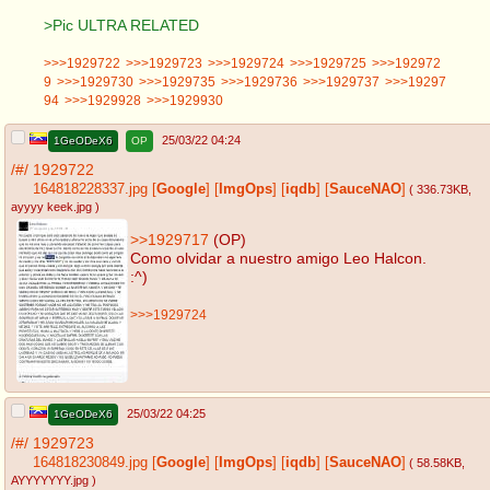
>Pic ULTRA RELATED
>>>1929722
>>>1929723
>>>1929724
>>>1929725
>>>192972
9
>>>1929730
>>>1929735
>>>1929736
>>>1929737
>>>19297
94
>>>1929928
>>>1929930
25/03/22 04:24
1GeODeX6
OP
/#/
1929722
164818228337.jpg
[
Google
]
[
ImgOps
]
[
iqdb
]
[
SauceNAO
]
( 336.73KB
,
ayyyy keek.jpg
)
>>1929717
(OP)
Como olvidar a nuestro amigo Leo Halcon.
:^)
>>>1929724
25/03/22 04:25
1GeODeX6
/#/
1929723
164818230849.jpg
[
Google
]
[
ImgOps
]
[
iqdb
]
[
SauceNAO
]
( 58.58KB
,
AYYYYYYY.jpg
)