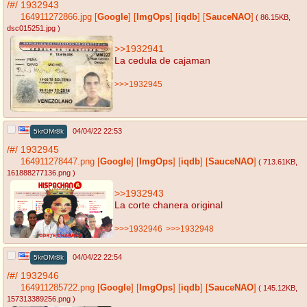
/#/
1932943
164911272866.jpg
[
Google
]
[
ImgOps
]
[
iqdb
]
[
SauceNAO
]
( 86.15KB
,
dsc015251.jpg
)
>>1932941
La cedula de cajaman
>>>1932945
04/04/22 22:53
5krOMr8k
/#/
1932945
164911278447.png
[
Google
]
[
ImgOps
]
[
iqdb
]
[
SauceNAO
]
( 713.61KB
,
161888277136.png
)
>>1932943
La corte chanera original
>>>1932946
>>>1932948
04/04/22 22:54
5krOMr8k
/#/
1932946
164911285722.png
[
Google
]
[
ImgOps
]
[
iqdb
]
[
SauceNAO
]
( 145.12KB
,
157313389256.png
)