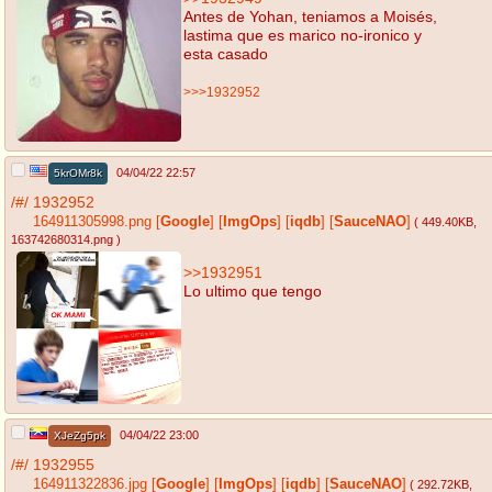
Antes de Yohan, teniamos a Moisés,
lastima que es marico no-ironico y
esta casado
>>>1932952
04/04/22 22:57
5krOMr8k
/#/
1932952
164911305998.png
[
Google
]
[
ImgOps
]
[
iqdb
]
[
SauceNAO
]
( 449.40KB
,
163742680314.png
)
>>1932951
Lo ultimo que tengo
04/04/22 23:00
XJeZg5pk
/#/
1932955
164911322836.jpg
[
Google
]
[
ImgOps
]
[
iqdb
]
[
SauceNAO
]
( 292.72KB
,