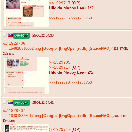
>>1929717
(OP)
Hilo de Mappy Leak 1/2
>>>1929736
>>>1931758
25/03/22 04:38
g/6+3QnA
/#/
1929736
164818310662.png
[
Google
]
[
ImgOps
]
[
iqdb
]
[
SauceNAO
]
( 115.87KB
,
222.png
)
>>1929735
>>1929717
(OP)
Hilo de Mappy Leak 2/2
>>>1929798
>>>1931758
25/03/22 04:41
g/6+3QnA
/#/
1929737
164818326017.png
[
Google
]
[
ImgOps
]
[
iqdb
]
[
SauceNAO
]
( 305.26KB
,
Kek.png
)
>>1929717
(OP)