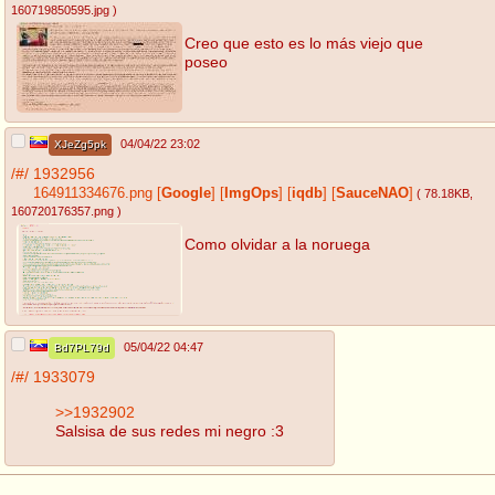
160719850595.jpg
)
Creo que esto es lo más viejo que
poseo
04/04/22 23:02
XJeZg5pk
/#/
1932956
164911334676.png
[
Google
]
[
ImgOps
]
[
iqdb
]
[
SauceNAO
]
( 78.18KB
,
160720176357.png
)
Como olvidar a la noruega
05/04/22 04:47
Bd7PL79d
/#/
1933079
>>1932902
Salsisa de sus redes mi negro :3