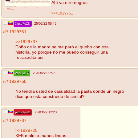
Ahí va otro negros
>>>1929751
25/03/22 05:45
Xqxe7dZN
/#/
1929751
>>1929737
Coño de la madre se me paró el güebo con esa
historia, yo porque no me puedo conseguir una
retrasadita así.
25/03/22 05:57
WYx-y/JY
/#/
1929755
No tendra usted de casualidad la pasta donde un negro
dice que esta construido de cristal?
25/03/22 12:23
pzEe2wN8
/#/
1929787
>>1929725
KEK maldito manos lindas