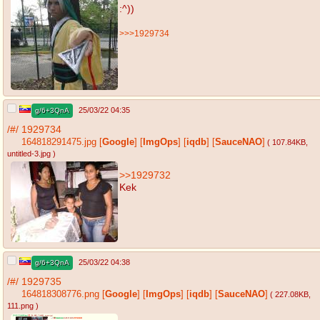
:^))
>>>1929734
25/03/22 04:35
g/6+3QnA
/#/
1929734
164818291475.jpg
[
Google
]
[
ImgOps
]
[
iqdb
]
[
SauceNAO
]
( 107.84KB
,
untitled-3.jpg
)
>>1929732
Kek
25/03/22 04:38
g/6+3QnA
/#/
1929735
164818308776.png
[
Google
]
[
ImgOps
]
[
iqdb
]
[
SauceNAO
]
( 227.08KB
,
111.png
)