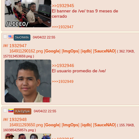
>>1932945
El banner de /ve/ tras 9 meses de
cerrado
>>>1932947
04/04/22 22:55
5krOMr8k
/#/
1932947
164911290162.png
[
Google
]
[
ImgOps
]
[
iqdb
]
[
SauceNAO
]
( 362.70KB
,
157313453659.png
)
>>1932946
El usuario promedio de /ve/
>>>1932949
04/04/22 22:55
XJeZg5pk
/#/
1932948
164911293650.png
[
Google
]
[
ImgOps
]
[
iqdb
]
[
SauceNAO
]
( 155.76KB
,
160385425857s.png
)