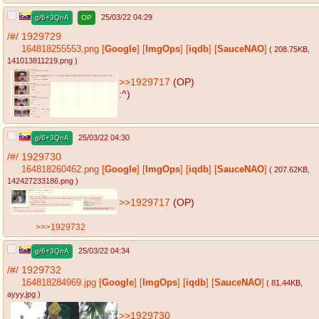
25/03/22 04:29
g/6+3QnA
OP
/#/
1929729
164818255553.png
[
Google
]
[
ImgOps
]
[
iqdb
]
[
SauceNAO
]
( 208.75KB
,
141013811219.png
)
>>1929717
(OP)
:^)
25/03/22 04:30
g/6+3QnA
/#/
1929730
164818260462.png
[
Google
]
[
ImgOps
]
[
iqdb
]
[
SauceNAO
]
( 207.62KB
,
142427233186.png
)
>>1929717
(OP)
>>>1929732
25/03/22 04:34
g/6+3QnA
/#/
1929732
164818284969.jpg
[
Google
]
[
ImgOps
]
[
iqdb
]
[
SauceNAO
]
( 81.44KB
,
ayyy.jpg
)
>>1929730