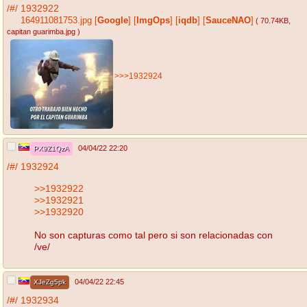
/#/
1932922
164911081753.jpg
[
Google
]
[
ImgOps
]
[
iqdb
]
[
SauceNAO
]
( 70.74KB
,
capitan guarimba.jpg
)
>>>1932924
04/04/22 22:20
PX9Z1QzA
/#/
1932924
>>1932922
>>1932921
>>1932920
No son capturas como tal pero si son relacionadas con
/ve/
04/04/22 22:45
XJeZg5pk
/#/
1932934