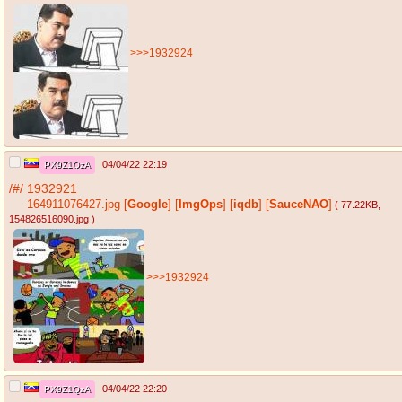
>>>1932924
04/04/22 22:19
PX9Z1QzA
/#/
1932921
164911076427.jpg
[
Google
]
[
ImgOps
]
[
iqdb
]
[
SauceNAO
]
( 77.22KB
,
154826516090.jpg
)
>>>1932924
04/04/22 22:20
PX9Z1QzA