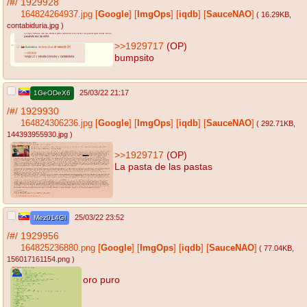
/#/
1929928
164824264937.jpg
[
Google
]
[
ImgOps
]
[
iqdb
]
[
SauceNAO
]
( 16.29KB
,
contabiduria.jpg
)
>>1929717
(OP)
bumpsito
25/03/22 21:17
1GeODeX6
/#/
1929930
164824306236.jpg
[
Google
]
[
ImgOps
]
[
iqdb
]
[
SauceNAO
]
( 292.71KB
,
144393955930.jpg
)
>>1929717
(OP)
La pasta de las pastas
25/03/22 23:52
Mez014Gl
/#/
1929956
164825236880.png
[
Google
]
[
ImgOps
]
[
iqdb
]
[
SauceNAO
]
( 77.04KB
,
156017161154.png
)
oro puro