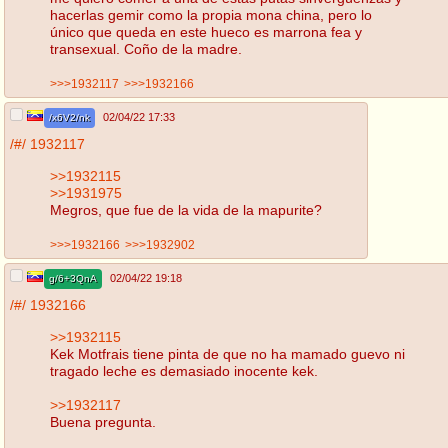
hacerlas gemir como la propia mona china, pero lo
único que queda en este hueco es marrona fea y
transexual. Coño de la madre.
>>>1932117
>>>1932166
02/04/22 17:33
/x6V2/nk
/#/
1932117
>>1932115
>>1931975
Megros, que fue de la vida de la mapurite?
>>>1932166
>>>1932902
02/04/22 19:18
g/6+3QnA
/#/
1932166
>>1932115
Kek Motfrais tiene pinta de que no ha mamado guevo ni
tragado leche es demasiado inocente kek.
>>1932117
Buena pregunta.