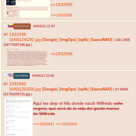
>>1932935
>>>1932938
04/04/22 22:47
XJeZg5pk
/#/
1932938
164911246282.jpg
[
Google
]
[
ImgOps
]
[
iqdb
]
[
SauceNAO
]
( 168.13KB
,
158775087396.jpg
)
>>1932936
04/04/22 22:50
5krOMr8k
/#/
1932940
164911261658.jpg
[
Google
]
[
ImgOps
]
[
iqdb
]
[
SauceNAO
]
( 97.69KB
,
161792035715.jpg
)
Aquí les dejo el hilo donde nació Wilfredo
coño
negros, que será de la vida del gordo marico
de Wilfredo
>>>1932941
>>>1932942