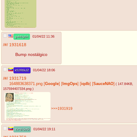
01/04/22 11:36
gvb6lg8A
/#/
1931618
Bump nostálgico
01/04/22 18:06
k52R6kJZ
/#/
1931719
164883638371.png
[
Google
]
[
ImgOps
]
[
iqdb
]
[
SauceNAO
]
( 147.84KB
,
157594407334.png
)
>>>1931919
01/04/22 19:11
Yv+d-OzG