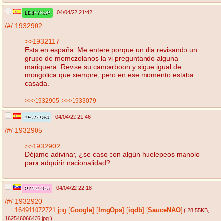
04/04/22 21:42
LDd+YNwP
/#/
1932902
>>1932117
Esta en españa. Me entere porque un dia revisando un
grupo de memezolanos la vi preguntando alguna
mariquera. Revise su cancerboon y sigue igual de
mongolica que siempre, pero en ese momento estaba
casada.
>>>1932905
>>>1933079
04/04/22 21:46
1EW-gD+4
/#/
1932905
>>1932902
Déjame adivinar, ¿se caso con algún huelepeos manolo
para adquirir nacionalidad?
04/04/22 22:18
PX9Z1QzA
/#/
1932920
164911072721.jpg
[
Google
]
[
ImgOps
]
[
iqdb
]
[
SauceNAO
]
( 28.55KB
,
162546066436.jpg
)