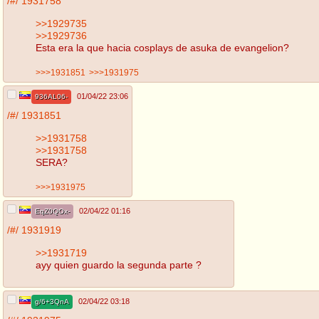
/#/
1931758
>>1929735
>>1929736
Esta era la que hacia cosplays de asuka de evangelion?
>>>1931851
>>>1931975
01/04/22 23:06
936AL06-
/#/
1931851
>>1931758
>>1931758
SERA?
>>>1931975
02/04/22 01:16
EqZ0QOx-
/#/
1931919
>>1931719
ayy quien guardo la segunda parte ?
02/04/22 03:18
g/6+3QnA