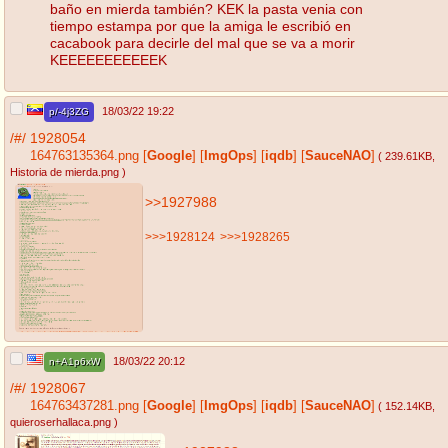
baño en mierda también? KEK la pasta venia con
tiempo estampa por que la amiga le escribió en
cacabook para decirle del mal que se va a morir
KEEEEEEEEEEEK
18/03/22 19:22
p/-4j3ZG
/#/
1928054
164763135364.png
[
Google
]
[
ImgOps
]
[
iqdb
]
[
SauceNAO
]
( 239.61KB
,
Historia de mierda.png
)
>>1927988
>>>1928124
>>>1928265
18/03/22 20:12
n+A1p6xW
/#/
1928067
164763437281.png
[
Google
]
[
ImgOps
]
[
iqdb
]
[
SauceNAO
]
( 152.14KB
,
quieroserhallaca.png
)