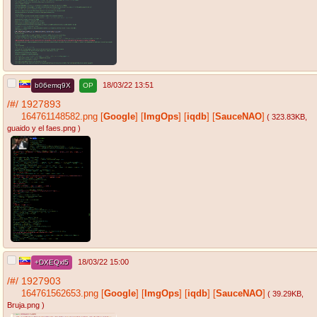
18/03/22 13:51
b06emq9X
OP
/#/
1927893
164761148582.png
[
Google
]
[
ImgOps
]
[
iqdb
]
[
SauceNAO
]
( 323.83KB
,
guaido y el faes.png
)
18/03/22 15:00
+DXEQxl5
/#/
1927903
164761562653.png
[
Google
]
[
ImgOps
]
[
iqdb
]
[
SauceNAO
]
( 39.29KB
,
Bruja.png
)