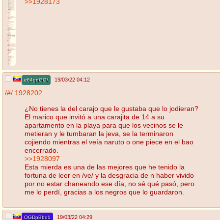
>>1928173
19/03/22 04:12
e64gnGQ/
/#/
1928202
¿No tienes la del carajo que le gustaba que lo jodieran?
El marico que invitó a una carajita de 14 a su
apartamento en la playa para que los vecinos se le
metieran y le tumbaran la jeva, se la terminaron
cojiendo mientras el veía naruto o one piece en el bao
encerrado.
>>1928097
Esta mierda es una de las mejores que he tenido la
fortuna de leer en /ve/ y la desgracia de n haber vivido
por no estar chaneando ese día, no sé qué pasó, pero
me lo perdí, gracias a los negros que lo guardaron.
19/03/22 04:29
OGDpBbo1