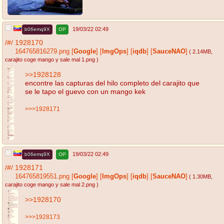
19/03/22 02:49
b06emq9X
OP
/#/
1928170
164765816279.png
[
Google
]
[
ImgOps
]
[
iqdb
]
[
SauceNAO
]
( 2.14MB
,
carajito coge mango y sale mal 1.png
)
>>1928128
encontre las capturas del hilo completo del carajito que
se le tapo el guevo con un mango kek
>>>1928171
19/03/22 02:49
b06emq9X
OP
/#/
1928171
164765819551.png
[
Google
]
[
ImgOps
]
[
iqdb
]
[
SauceNAO
]
( 1.30MB
,
carajito coge mango y sale mal 2.png
)
>>1928170
>>>1928173