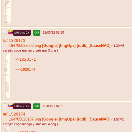
19/03/22 02:50
b06emq9X
OP
/#/
1928173
164765822666.png
[
Google
]
[
ImgOps
]
[
iqdb
]
[
SauceNAO
]
( 1.30MB
,
carajito coge mango y sale mal 3.png
)
>>1928171
>>>1928174
19/03/22 02:51
b06emq9X
OP
/#/
1928174
164765826187.png
[
Google
]
[
ImgOps
]
[
iqdb
]
[
SauceNAO
]
( 1.57MB
,
carajito coge mango y sale mal 4.png
)