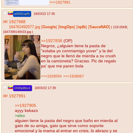
>>>1927991
18/03/22 17:35
w56OLqd5
/#/
1927988
164762492077.jpg
[
Google
]
[
ImgOps
]
[
iqdb
]
[
SauceNAO
]
( 218.05KB
,
1647399149433.jpg
)
>>1927836
(OP)
Negros, ¿alguien tiene la pasta de
"estaba yo conmiamigo yover" y la del
negro que le llenó de mierda a su crush
en la camioneta? Gracias. Pic de regalo
pa' que me paren bola
>>>1928054
>>>1928067
18/03/22 17:39
OGDpBbo1
/#/
1927991
>>1927905
ayyy kekazo
>also
alguien tiene la pasta del negro que baño en mierda al
gato de su amiga, gato que sirve como soporte
emocional y la mama al entrar en crisis, lo abrazo y se