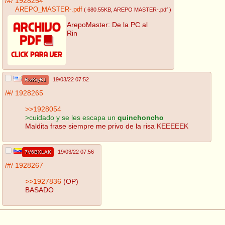
/#/
1928254
AREPO_MASTER-.pdf
( 680.55KB
, AREPO MASTER-.pdf
)
ArepoMaster: De la PC al
Rin
19/03/22 07:52
R-zKryB1
/#/
1928265
>>1928054
>cuidado y se les escapa un
quinchoncho
Maldita frase siempre me privo de la risa KEEEEEK
19/03/22 07:56
7V6BXLAK
/#/
1928267
>>1927836
(OP)
BASADO