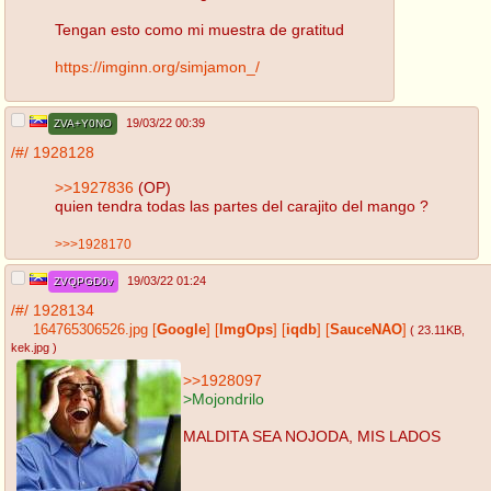
Tengan esto como mi muestra de gratitud
https://imginn.org/simjamon_/
19/03/22 00:39
ZVA+Y0NO
/#/
1928128
>>1927836
(OP)
quien tendra todas las partes del carajito del mango ?
>>>1928170
19/03/22 01:24
ZVQPGD0v
/#/
1928134
164765306526.jpg
[
Google
]
[
ImgOps
]
[
iqdb
]
[
SauceNAO
]
( 23.11KB
,
kek.jpg
)
>>1928097
>Mojondrilo
MALDITA SEA NOJODA, MIS LADOS