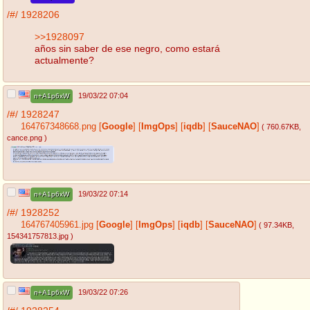
/#/
1928206
>>1928097
años sin saber de ese negro, como estará
actualmente?
19/03/22 07:04
n+A1p6xW
/#/
1928247
164767348668.png
[
Google
]
[
ImgOps
]
[
iqdb
]
[
SauceNAO
]
( 760.67KB
,
cance.png
)
19/03/22 07:14
n+A1p6xW
/#/
1928252
164767405961.jpg
[
Google
]
[
ImgOps
]
[
iqdb
]
[
SauceNAO
]
( 97.34KB
,
154341757813.jpg
)
19/03/22 07:26
n+A1p6xW