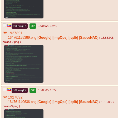
18/03/22 13:49
b06emq9X
OP
/#/
1927891
164761138389.png
[
Google
]
[
ImgOps
]
[
iqdb
]
[
SauceNAO
]
( 182.33KB
,
calaca 2.png
)
18/03/22 13:50
b06emq9X
OP
/#/
1927892
164761140636.png
[
Google
]
[
ImgOps
]
[
iqdb
]
[
SauceNAO
]
( 151.20KB
,
calaca3.png
)