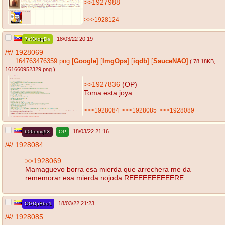
>>1927988
>>>1928124
18/03/22 20:19
7eXXdgDe
/#/
1928069
164763476359.png
[
Google
]
[
ImgOps
]
[
iqdb
]
[
SauceNAO
]
( 78.18KB
,
161660952329.png
)
>>1927836
(OP)
Toma esta joya
>>>1928084
>>>1928085
>>>1928089
18/03/22 21:16
b06emq9X
OP
/#/
1928084
>>1928069
Mamaguevo borra esa mierda que arrechera me da
rememorar esa mierda nojoda REEEEEEEEEERE
18/03/22 21:23
OGDpBbo1
/#/
1928085