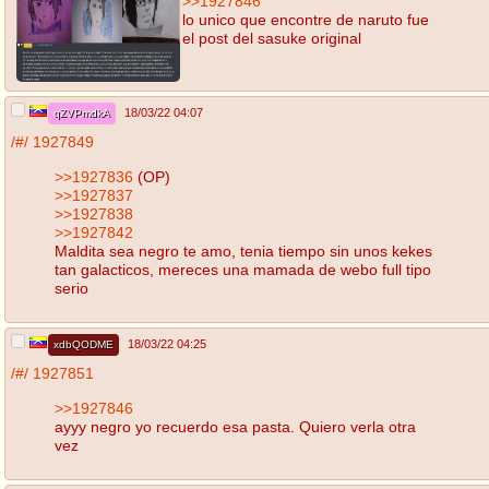
>>1927846
lo unico que encontre de naruto fue
el post del sasuke original
18/03/22 04:07
qZVPmdkA
/#/
1927849
>>1927836
(OP)
>>1927837
>>1927838
>>1927842
Maldita sea negro te amo, tenia tiempo sin unos kekes
tan galacticos, mereces una mamada de webo full tipo
serio
18/03/22 04:25
xdbQODME
/#/
1927851
>>1927846
ayyy negro yo recuerdo esa pasta. Quiero verla otra
vez