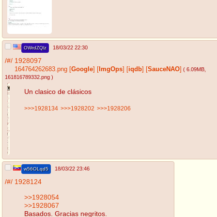
18/03/22 22:30
OWrdZQlz
/#/
1928097
164764262683.png
[
Google
]
[
ImgOps
]
[
iqdb
]
[
SauceNAO
]
( 6.09MB
,
161816789332.png
)
Un clasico de clásicos
>>>1928134
>>>1928202
>>>1928206
18/03/22 23:46
w56OLqd5
/#/
1928124
>>1928054
>>1928067
Basados. Gracias negritos.