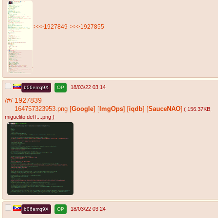
>>>1927849
>>>1927855
18/03/22 03:14
b06emq9X
OP
/#/
1927839
164757323953.png
[
Google
]
[
ImgOps
]
[
iqdb
]
[
SauceNAO
]
( 156.37KB
,
miguelito del f....png
)
18/03/22 03:24
b06emq9X
OP