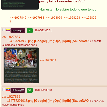
post y hilos kekeantes de /VE/
>En este hilo subire todo lo que tengo
>>>1927849
>>>1927988
>>>1928069
>>>1928128
>>>192826
7
18/03/22 03:01
b06emq9X
OP
/#/
1927837
164757247950.png
[
Google
]
[
ImgOps
]
[
iqdb
]
[
SauceNAO
]
( 1.35MB
,
cubaracas e cubaracas.png
)
>>>1927849
18/03/22 03:08
b06emq9X
OP
/#/
1927838
164757291015.png
[
Google
]
[
ImgOps
]
[
iqdb
]
[
SauceNAO
]
( 371.41KB
,
spidermarico.png
)