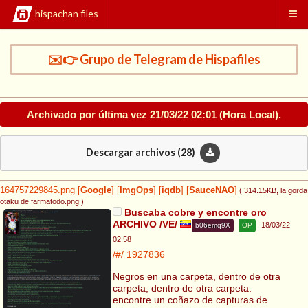
hispachan files
✉️👉 Grupo de Telegram de Hispafiles
Archivado por última vez
21/03/22 02:01
(Hora Local).
Descargar archivos (
28
)
164757229845.png
[
Google
]
[
ImgOps
]
[
iqdb
]
[
SauceNAO
]
( 314.15KB
, la gorda
otaku de farmatodo.png
)
Buscaba cobre y encontre oro
ARCHIVO /VE/
18/03/22
b06emq9X
OP
02:58
/#/
1927836
Negros en una carpeta, dentro de otra
carpeta, dentro de otra carpeta.
encontre un coñazo de capturas de