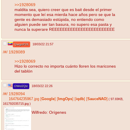
>>1928069
maldita sea, quiero creer que es bait desde el primer
momento que leí esa mierda hace años pero se que la
gente es demasiado estúpida, no entiendo como
alguien puede ser tan basura, no supero esa pasta y
nunca la superare REEEEEEEEEEEEEEEEEEEEEEEE
18/03/22 21:57
QwrgnP2K
/#/
1928089
>>1928069
Hizo lo correcto no importa cuánto lloren los maricones
del tablón
18/03/22 22:26
OWrdZQlz
/#/
1928094
164764235967.jpg
[
Google
]
[
ImgOps
]
[
iqdb
]
[
SauceNAO
]
( 97.69KB
,
161792035715.jpg
)
Wilfredo: Orígenes