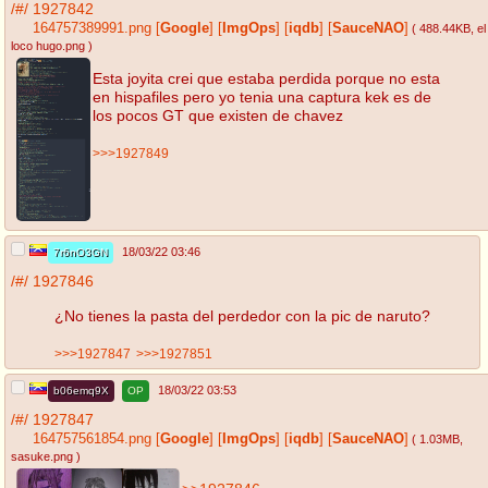
/#/
1927842
164757389991.png
[
Google
]
[
ImgOps
]
[
iqdb
]
[
SauceNAO
]
( 488.44KB
, el
loco hugo.png
)
Esta joyita crei que estaba perdida porque no esta
en hispafiles pero yo tenia una captura kek es de
los pocos GT que existen de chavez
>>>1927849
18/03/22 03:46
7r6nO3GN
/#/
1927846
¿No tienes la pasta del perdedor con la pic de naruto?
>>>1927847
>>>1927851
18/03/22 03:53
b06emq9X
OP
/#/
1927847
164757561854.png
[
Google
]
[
ImgOps
]
[
iqdb
]
[
SauceNAO
]
( 1.03MB
,
sasuke.png
)