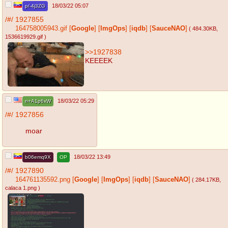
18/03/22 05:07
p/-4j3ZG
/#/
1927855
164758005943.gif
[
Google
]
[
ImgOps
]
[
iqdb
]
[
SauceNAO
]
( 484.30KB
,
1536619929.gif
)
>>1927838
KEEEEK
18/03/22 05:29
n+A1p6xW
/#/
1927856
moar
18/03/22 13:49
b06emq9X
OP
/#/
1927890
164761135592.png
[
Google
]
[
ImgOps
]
[
iqdb
]
[
SauceNAO
]
( 284.17KB
,
calaca 1.png
)