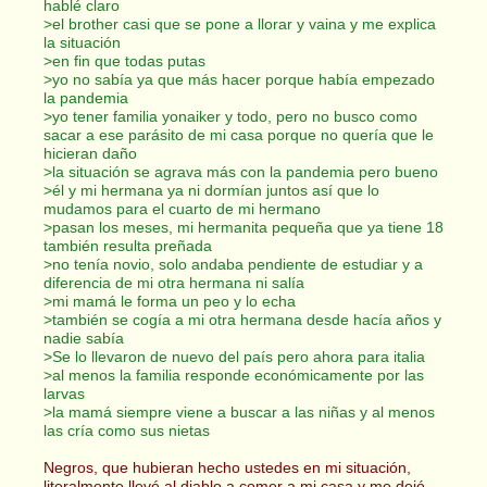
hablé claro
>el brother casi que se pone a llorar y vaina y me explica
la situación
>en fin que todas putas
>yo no sabía ya que más hacer porque había empezado
la pandemia
>yo tener familia yonaiker y todo, pero no busco como
sacar a ese parásito de mi casa porque no quería que le
hicieran daño
>la situación se agrava más con la pandemia pero bueno
>él y mi hermana ya ni dormían juntos así que lo
mudamos para el cuarto de mi hermano
>pasan los meses, mi hermanita pequeña que ya tiene 18
también resulta preñada
>no tenía novio, solo andaba pendiente de estudiar y a
diferencia de mi otra hermana ni salía
>mi mamá le forma un peo y lo echa
>también se cogía a mi otra hermana desde hacía años y
nadie sabía
>Se lo llevaron de nuevo del país pero ahora para italia
>al menos la familia responde económicamente por las
larvas
>la mamá siempre viene a buscar a las niñas y al menos
las cría como sus nietas
Negros, que hubieran hecho ustedes en mi situación,
literalmente llevé al diablo a comer a mi casa y me dejó