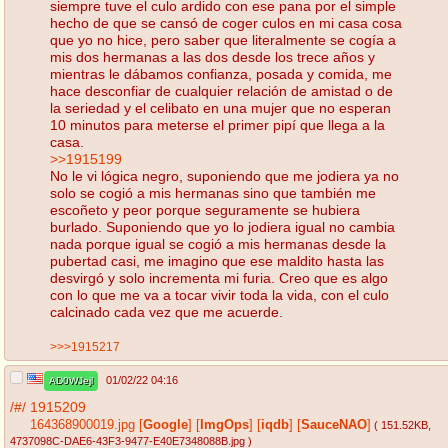
siempre tuve el culo ardido con ese pana por el simple
hecho de que se cansó de coger culos en mi casa cosa
que yo no hice, pero saber que literalmente se cogía a
mis dos hermanas a las dos desde los trece años y
mientras le dábamos confianza, posada y comida, me
hace desconfiar de cualquier relación de amistad o de
la seriedad y el celibato en una mujer que no esperan
10 minutos para meterse el primer pipí que llega a la
casa.
>>1915199
No le vi lógica negro, suponiendo que me jodiera ya no
solo se cogió a mis hermanas sino que también me
escoñeto y peor porque seguramente se hubiera
burlado. Suponiendo que yo lo jodiera igual no cambia
nada porque igual se cogió a mis hermanas desde la
pubertad casi, me imagino que ese maldito hasta las
desvirgó y solo incrementa mi furia. Creo que es algo
con lo que me va a tocar vivir toda la vida, con el culo
calcinado cada vez que me acuerde.
>>>1915217
01/02/22 04:16
AD0WJejl
/#/
1915209
164368900019.jpg
[
Google
]
[
ImgOps
]
[
iqdb
]
[
SauceNAO
]
( 151.52KB
,
4737098C-DAE6-43F3-9477-E40E7348088B.jpg
)