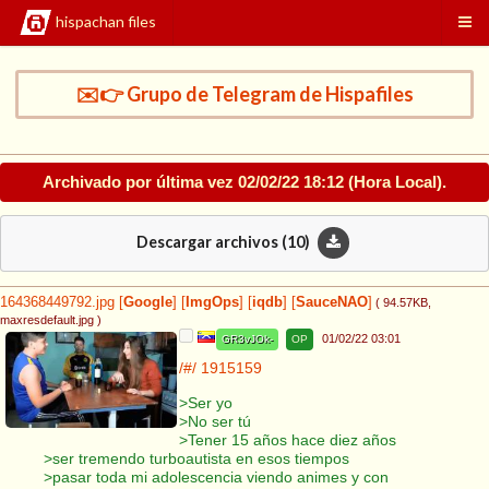
hispachan files
✉️👉 Grupo de Telegram de Hispafiles
Archivado por última vez
02/02/22 18:12
(Hora Local).
Descargar archivos (
10
)
164368449792.jpg
[
Google
]
[
ImgOps
]
[
iqdb
]
[
SauceNAO
]
( 94.57KB
,
maxresdefault.jpg
)
01/02/22 03:01
GR3vJOk-
OP
/#/
1915159
>Ser yo
>No ser tú
>Tener 15 años hace diez años
>ser tremendo turboautista en esos tiempos
>pasar toda mi adolescencia viendo animes y con