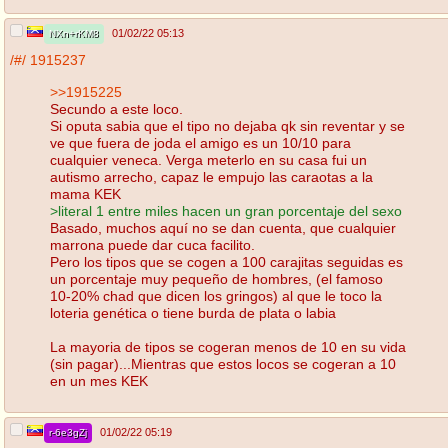
01/02/22 05:13
NXn+rKM8
/#/
1915237
>>1915225
Secundo a este loco.
Si oputa sabia que el tipo no dejaba qk sin reventar y se
ve que fuera de joda el amigo es un 10/10 para
cualquier veneca. Verga meterlo en su casa fui un
autismo arrecho, capaz le empujo las caraotas a la
mama KEK
>literal 1 entre miles hacen un gran porcentaje del sexo
Basado, muchos aquí no se dan cuenta, que cualquier
marrona puede dar cuca facilito.
Pero los tipos que se cogen a 100 carajitas seguidas es
un porcentaje muy pequeño de hombres, (el famoso
10-20% chad que dicen los gringos) al que le toco la
loteria genética o tiene burda de plata o labia
La mayoria de tipos se cogeran menos de 10 en su vida
(sin pagar)...Mientras que estos locos se cogeran a 10
en un mes KEK
01/02/22 05:19
r-6e3gZj