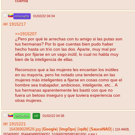
cuenta
01/02/22 04:34
m3xoxgRy
/#/
1915217
>>1915207
¿Pero por qué te arrechas con tu amigo si las putas son
tus hermanas? Por lo que cuentas bien pudo haber
hecho hasta un trío con las dos. Aparte, muy mal por
ellas por fijarse en un vago inútil, lo cual no habla muy
bien de la inteligencia de ellas.
Reconozco que a las mujeres les encantan los inútiles
en su mayoría, pero he notado una tendencia en las
mujeres más inteligentes a fijarse en cosas como que el
hombre sea trabajador, ambicioso, inteligente, etc... A
tus hermanas aparentemente les bastó con que no
fuera un betoso inseguro y que tuviera experiencia con
otras mujeres.
01/02/22 04:38
GR3vJOk-
OP
/#/
1915221
164369028528.jpg
[
Google
]
[
ImgOps
]
[
iqdb
]
[
SauceNAO
]
( 119.46KB
,
263406992_8544404880596052_5166682905882461650_n.jpg
)