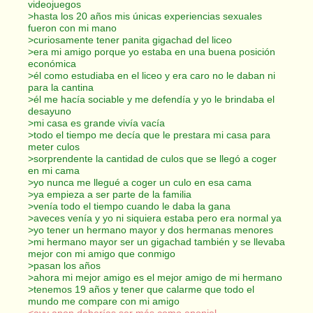
videojuegos
>hasta los 20 años mis únicas experiencias sexuales
fueron con mi mano
>curiosamente tener panita gigachad del liceo
>era mi amigo porque yo estaba en una buena posición
económica
>él como estudiaba en el liceo y era caro no le daban ni
para la cantina
>él me hacía sociable y me defendía y yo le brindaba el
desayuno
>mi casa es grande vivía vacía
>todo el tiempo me decía que le prestara mi casa para
meter culos
>sorprendente la cantidad de culos que se llegó a coger
en mi cama
>yo nunca me llegué a coger un culo en esa cama
>ya empieza a ser parte de la familia
>venía todo el tiempo cuando le daba la gana
>aveces venía y yo ni siquiera estaba pero era normal ya
>yo tener un hermano mayor y dos hermanas menores
>mi hermano mayor ser un gigachad también y se llevaba
mejor con mi amigo que conmigo
>pasan los años
>ahora mi mejor amigo es el mejor amigo de mi hermano
>tenemos 19 años y tener que calarme que todo el
mundo me compare con mi amigo
<ayy anon deberías ser más como anoniel