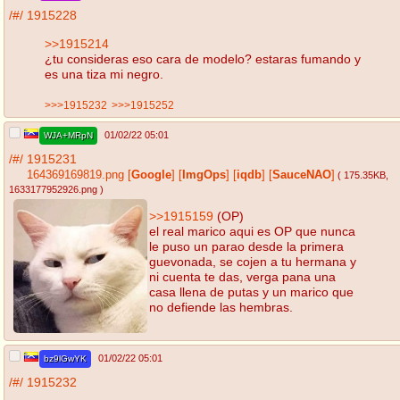
/#/
1915228
>>1915214
¿tu consideras eso cara de modelo? estaras fumando y
es una tiza mi negro.
>>>1915232
>>>1915252
01/02/22 05:01
WJA+MRpN
/#/
1915231
164369169819.png
[
Google
]
[
ImgOps
]
[
iqdb
]
[
SauceNAO
]
( 175.35KB
,
1633177952926.png
)
>>1915159
(OP)
el real marico aqui es OP que nunca
le puso un parao desde la primera
guevonada, se cojen a tu hermana y
ni cuenta te das, verga pana una
casa llena de putas y un marico que
no defiende las hembras.
01/02/22 05:01
bz9lGwYK
/#/
1915232