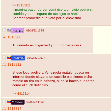
>>1915302
>imagina pasar de ser semi rico a un viejo pobre sin
comida y que ninguno de tus hijos te hable.
Boomer promedio que votó por el chavismo
01/02/22 13:52
KvZ+d5jL
/#/
1915306
Tu cuñado es Gigachad y tu un omega cuck
01/02/22 14:27
+KDNjvbK
/#/
1915312
Si ese loco vuelve a Venezuela matalo, busca en
internet donde clavarle un cuchillo o si tienes bicha
metele un tiro en la cabeza, si no lo haces quedaras
como el cuck definitivo
>>>1915314
01/02/22 14:58
YRZy5vro
/#/
1915314