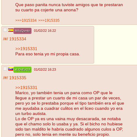
Que paso panita nunca tuviste amigos que te prestaran
su cuarto pa cojerte una anona?
>>>1915334
>>>1915335
01/02/22 16:22
M4qQymlo
/#/
1915334
>>1915331
Para eso tenia yo mi propia casa.
01/02/22 16:23
xLOvEzOJ
/#/
1915335
>>1915331
Marico, yo también tenia un pana como OP que le
llegue a prestar un cuarto de mi casa un par de veces,
pero yo se lo prestaba porque el tipo también era el que
me ayudaba a cuadrar culitos en el liceo cuando yo era
un turbo autista.
Lo de OP ya es una vaina muy desacarada, se notaba
que el chamo solo lo usaba y ya. Si el bicho no hubiese
sido tan maldito le habria cuadrado algunos culos a OP,
pero no, solo tenia en mente su beneficio propio.