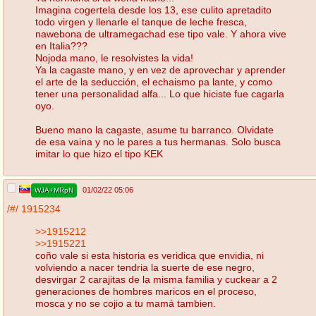
Imagina cogertela desde los 13, ese culito apretadito
todo virgen y llenarle el tanque de leche fresca,
nawebona de ultramegachad ese tipo vale. Y ahora vive
en Italia???
Nojoda mano, le resolvistes la vida!
Ya la cagaste mano, y en vez de aprovechar y aprender
el arte de la seducción, el echaismo pa lante, y como
tener una personalidad alfa... Lo que hiciste fue cagarla
oyo.
Bueno mano la cagaste, asume tu barranco. Olvidate
de esa vaina y no le pares a tus hermanas. Solo busca
imitar lo que hizo el tipo KEK
01/02/22 05:06
WJA+MRpN
/#/
1915234
>>1915212
>>1915221
coño vale si esta historia es veridica que envidia, ni
volviendo a nacer tendria la suerte de ese negro,
desvirgar 2 carajitas de la misma familia y cuckear a 2
generaciones de hombres maricos en el proceso,
mosca y no se cojio a tu mamá tambien.