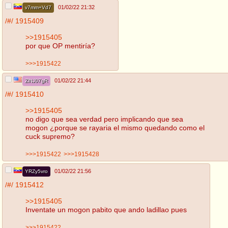
01/02/22 21:32
v7mm+Vd7
/#/
1915409
>>1915405
por que OP mentiría?
>>>1915422
01/02/22 21:44
ZlNJ07gR
/#/
1915410
>>1915405
no digo que sea verdad pero implicando que sea
mogon ¿porque se rayaria el mismo quedando como el
cuck supremo?
>>>1915422
>>>1915428
01/02/22 21:56
YRZy5vro
/#/
1915412
>>1915405
Inventate un mogon pabito que ando ladillao pues
>>>1915422