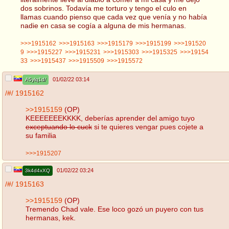
dos sobrinos. Todavía me torturo y tengo el culo en
llamas cuando pienso que cada vez que venía y no había
nadie en casa se cogía a alguna de mis hermanas.
>>>1915162
>>>1915163
>>>1915179
>>>1915199
>>>191520
9
>>>1915227
>>>1915231
>>>1915303
>>>1915325
>>>19154
33
>>>1915437
>>>1915509
>>>1915572
01/02/22 03:14
A5ylq1d/
/#/
1915162
>>1915159
(OP)
KEEEEEEEKKKK, deberías aprender del amigo tuyo
exceptuando lo cuck
si te quieres vengar pues cojete a
su familia
>>>1915207
01/02/22 03:24
3k4d4xXQ
/#/
1915163
>>1915159
(OP)
Tremendo Chad vale. Ese loco gozó un puyero con tus
hermanas, kek.