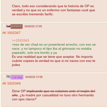
Claro, todo eso considerando que la historia de OP es
verdad y no que es un enfermo con fantasias cuck que
se escribio tremendo fanfic.
01/02/22 17:03
j4JDln9X
/#/
1915347
>>1915343
>eso de ser chad es un powerlevel arrecho, con eso se
nace, y no tampoco el tipo iba al gimnasio no estaba
papeado, solo era bonito y ya.
Es una realidad que se tiene que aceptar. No importa
cuánto copees la verdad es que si no naces con eso te
jodes
01/02/22 17:05
KvZ+d5jL
/#/
1915349
Dime OP
implicando que no estamos ante el mojón del
año
, ¿tu madre por casualidad no tuvo otro hermanito
con ojos claros?