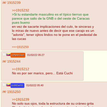
/#/
1915239
>>1915232
>Si tu estandarte masculino es el típico tierruo que
parece que salio de la GNB o del oeste de Caracas
pues bueno
en vez de sacarte implicaciones del culo, te sinceras y
lo miras de nuevo antes de decir que ese carajo es un
"adonis", tener ojitos lindos no te pone en el pedestal de
las cucas
>>>1915250
01/02/22 05:27
v3NAVGw2
/#/
1915244
>>1915212
No es por ser marico, pero... Está Cuchi
01/02/22 05:40
bz9lGwYK
/#/
1915250
>>1915239
No solo sus ojos, toda la estructura de su cráneo grita