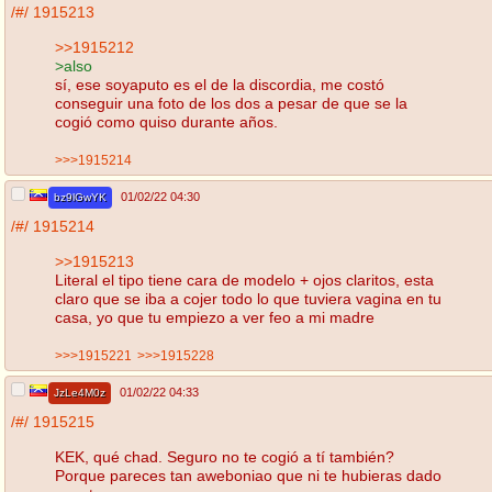
/#/
1915213
>>1915212
>also
sí, ese soyaputo es el de la discordia, me costó
conseguir una foto de los dos a pesar de que se la
cogió como quiso durante años.
>>>1915214
01/02/22 04:30
bz9lGwYK
/#/
1915214
>>1915213
Literal el tipo tiene cara de modelo + ojos claritos, esta
claro que se iba a cojer todo lo que tuviera vagina en tu
casa, yo que tu empiezo a ver feo a mi madre
>>>1915221
>>>1915228
01/02/22 04:33
JzLe4M0z
/#/
1915215
KEK, qué chad. Seguro no te cogió a tí también?
Porque pareces tan aweboniao que ni te hubieras dado