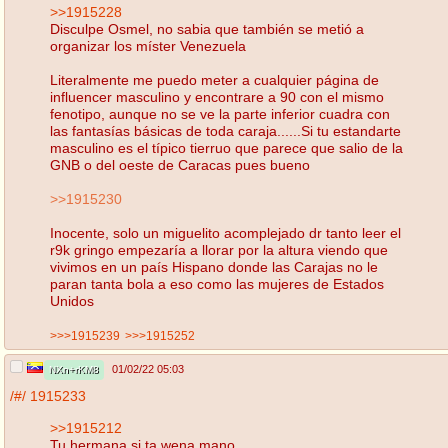
>>1915228
Disculpe Osmel, no sabia que también se metió a
organizar los míster Venezuela
Literalmente me puedo meter a cualquier página de
influencer masculino y encontrare a 90 con el mismo
fenotipo, aunque no se ve la parte inferior cuadra con
las fantasías básicas de toda caraja......Si tu estandarte
masculino es el típico tierruo que parece que salio de la
GNB o del oeste de Caracas pues bueno
>>1915230
Inocente, solo un miguelito acomplejado dr tanto leer el
r9k gringo empezaría a llorar por la altura viendo que
vivimos en un país Hispano donde las Carajas no le
paran tanta bola a eso como las mujeres de Estados
Unidos
>>>1915239
>>>1915252
01/02/22 05:03
NXn+rKM8
/#/
1915233
>>1915212
Tu hermana si ta wena mano...