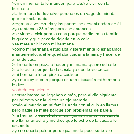
>en un momento lo mandan para USA a vivir con la
hermana
>la hermana lo devuelve porque es un vago de mierda
que no hacía nada
>regresa a venezuela y los padres se desentienden de él
>ya teníamos 23 años para ese entonces
>se viene a vivir para la casa porque nadie en su familia
lo quiere y que pecado dejarlo en la calle
>se mete a vivir con mi hermana
>como mi hermana estudiaba y literalmente lo estábamos
manteniendo, a él le quedaba cuidar a la niña y hacer de
ama de casa
>el muerto empieza a heder y mi mamá quiere echarlo
>no lo echa porque le da cosita ya que lo vio crecer
>mi hermana lo empieza a cuckear
>yo me doy cuenta porque en una discusión mi hermana
le dice
<cabrón consciente
>normalmente no llegaban a más, pero al día siguiente
por primera vez la vi con un ojo morado
>todo el mundo en mi familia anda con el culo en llamas,
pero nadie se mete porque son problemas de pareja
>mi hermano
que olvidé añadir ya no vivía en venezuela
me llama arrecho y me dice que lo eche de la casa o lo
escoñete
>yo no quería pelear pero igual me le puse serio y le