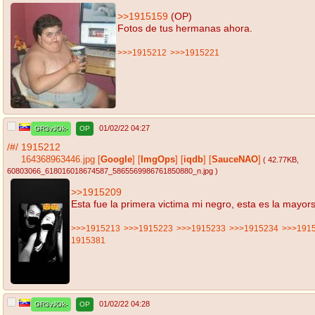
>>1915159
(OP)
Fotos de tus hermanas ahora.
>>>1915212
>>>1915221
01/02/22 04:27
GR3vJOk-
OP
/#/
1915212
164368963446.jpg
[
Google
]
[
ImgOps
]
[
iqdb
]
[
SauceNAO
]
( 42.77KB
,
60803066_618016018674587_5865569986761850880_n.jpg
)
>>1915209
Esta fue la primera victima mi negro, esta es la mayors
>>>1915213
>>>1915223
>>>1915233
>>>1915234
>>>191
1915381
01/02/22 04:28
GR3vJOk-
OP