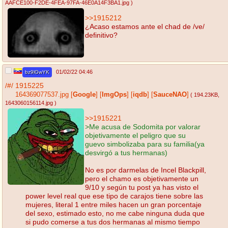
AAFCE100-F2DE-4FEA-97FA-46E0A14F3BA1.jpg
)
>>1915212
¿Acaso estamos ante el chad de /ve/
definitivo?
01/02/22 04:46
bz9lGwYK
/#/
1915225
164369077537.jpg
[
Google
]
[
ImgOps
]
[
iqdb
]
[
SauceNAO
]
( 194.23KB
,
1643060156114.jpg
)
>>1915221
>Me acusa de Sodomita por valorar
objetivamente el peligro que su
guevo simbolizaba para su familia(ya
desvirgó a tus hermanas)
No es por darmelas de Incel Blackpill,
pero el chamo es objetivamente un
9/10 y según tu post ya has visto el
power level real que ese tipo de carajos tiene sobre las
mujeres, literal 1 entre miles hacen un gran porcentaje
del sexo, estimado esto, no me cabe ninguna duda que
si pudo comerse a tus dos hermanas al mismo tiempo