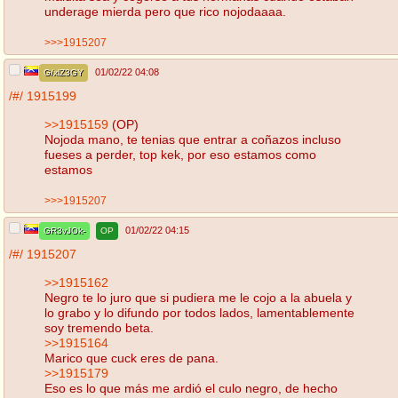
underage mierda pero que rico nojodaaaa.
>>>1915207
01/02/22 04:08
G/xlZ3GY
/#/
1915199
>>1915159
(OP)
Nojoda mano, te tenias que entrar a coñazos incluso
fueses a perder, top kek, por eso estamos como
estamos
>>>1915207
01/02/22 04:15
GR3vJOk-
OP
/#/
1915207
>>1915162
Negro te lo juro que si pudiera me le cojo a la abuela y
lo grabo y lo difundo por todos lados, lamentablemente
soy tremendo beta.
>>1915164
Marico que cuck eres de pana.
>>1915179
Eso es lo que más me ardió el culo negro, de hecho