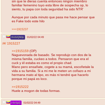
sin que te dieras cuenta entonces ningún miembro
familiar femenino tuyo esta libre de sospecha op, lo
siento, tu papa con toda seguridad ha sido NTR'
Aunque por cada minuto que pasa me hace pensar que
es Fake todo este hilo
>>>1915237
01/02/22 04:49
8m3dQMJp
/#/
1915227
>>1915159
(OP)
Naguevonada de basado. Se reprodujo con dos de la
misma familia, cuckeo a todos. Pensaron que era el
cuck y él estaba es como el propio chad.
Mano pero ensañate, cogete a su mamá, escoñetale la
vida a su familia. Si a mi me le meten un coñazo a mi
hermana mato al tipo, es más ni tendré que hacerlo
porque mi papá es loco.
>>1915222
Huele a mogon de todas formas.
01/02/22 04:49
r-6e3gZj