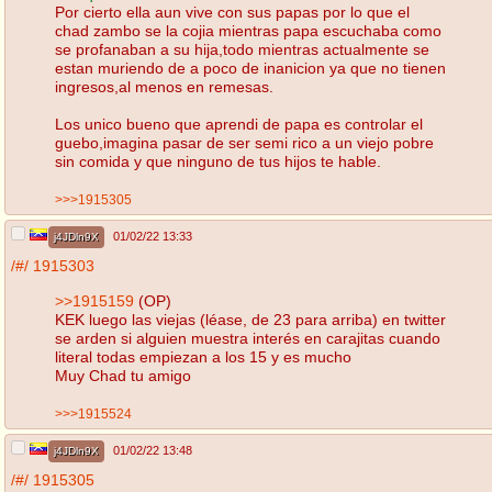
Por cierto ella aun vive con sus papas por lo que el
chad zambo se la cojia mientras papa escuchaba como
se profanaban a su hija,todo mientras actualmente se
estan muriendo de a poco de inanicion ya que no tienen
ingresos,al menos en remesas.
Los unico bueno que aprendi de papa es controlar el
guebo,imagina pasar de ser semi rico a un viejo pobre
sin comida y que ninguno de tus hijos te hable.
>>>1915305
01/02/22 13:33
j4JDln9X
/#/
1915303
>>1915159
(OP)
KEK luego las viejas (léase, de 23 para arriba) en twitter
se arden si alguien muestra interés en carajitas cuando
literal todas empiezan a los 15 y es mucho
Muy Chad tu amigo
>>>1915524
01/02/22 13:48
j4JDln9X
/#/
1915305