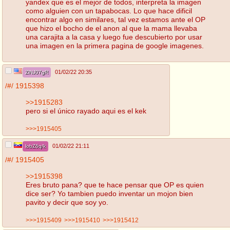
yandex que es el mejor de todos, interpreta la imagen
como alguien con un tapabocas. Lo que hace dificil
encontrar algo en similares, tal vez estamos ante el OP
que hizo el bocho de el anon al que la mama llevaba
una carajita a la casa y luego fue descubierto por usar
una imagen en la primera pagina de google imagenes.
01/02/22 20:35
ZlNJ07gR
/#/
1915398
>>1915283
pero si el único rayado aqui es el kek
>>>1915405
01/02/22 21:11
lobZ6q/k
/#/
1915405
>>1915398
Eres bruto pana? que te hace pensar que OP es quien
dice ser? Yo tambien puedo inventar un mojon bien
pavito y decir que soy yo.
>>>1915409
>>>1915410
>>>1915412