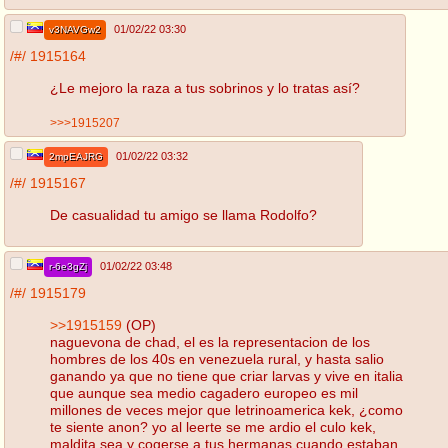
01/02/22 03:30
v3NAVGw2
/#/
1915164
¿Le mejoro la raza a tus sobrinos y lo tratas así?
>>>1915207
01/02/22 03:32
2mpEAJRG
/#/
1915167
De casualidad tu amigo se llama Rodolfo?
01/02/22 03:48
r-6e3gZj
/#/
1915179
>>1915159
(OP)
naguevona de chad, el es la representacion de los
hombres de los 40s en venezuela rural, y hasta salio
ganando ya que no tiene que criar larvas y vive en italia
que aunque sea medio cagadero europeo es mil
millones de veces mejor que letrinoamerica kek, ¿como
te siente anon? yo al leerte se me ardio el culo kek,
maldita sea y cogerse a tus hermanas cuando estaban