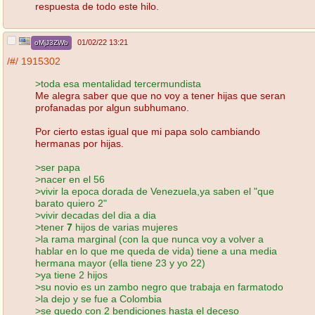
respuesta de todo este hilo.
01/02/22 13:21
oMjJ3ZWb
/#/
1915302
>toda esa mentalidad tercermundista
Me alegra saber que que no voy a tener hijas que seran
profanadas por algun subhumano.
Por cierto estas igual que mi papa solo cambiando
hermanas por hijas.
>ser papa
>nacer en el 56
>vivir la epoca dorada de Venezuela,ya saben el "que
barato quiero 2"
>vivir decadas del dia a dia
>tener
7
hijos de varias mujeres
>la rama marginal (con la que nunca voy a volver a
hablar en lo que me queda de vida) tiene a una media
hermana mayor (ella tiene 23 y yo 22)
>ya tiene 2 hijos
>su novio es un zambo negro que trabaja en farmatodo
>la dejo y se fue a Colombia
>se quedo con 2 bendiciones hasta el deceso