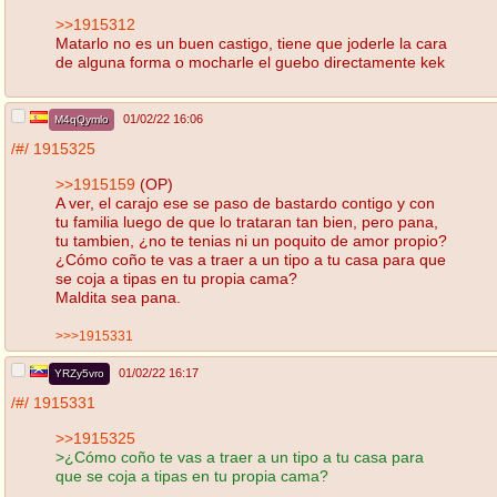
>>1915312
Matarlo no es un buen castigo, tiene que joderle la cara
de alguna forma o mocharle el guebo directamente kek
01/02/22 16:06
M4qQymlo
/#/
1915325
>>1915159
(OP)
A ver, el carajo ese se paso de bastardo contigo y con
tu familia luego de que lo trataran tan bien, pero pana,
tu tambien, ¿no te tenias ni un poquito de amor propio?
¿Cómo coño te vas a traer a un tipo a tu casa para que
se coja a tipas en tu propia cama?
Maldita sea pana.
>>>1915331
01/02/22 16:17
YRZy5vro
/#/
1915331
>>1915325
>¿Cómo coño te vas a traer a un tipo a tu casa para
que se coja a tipas en tu propia cama?