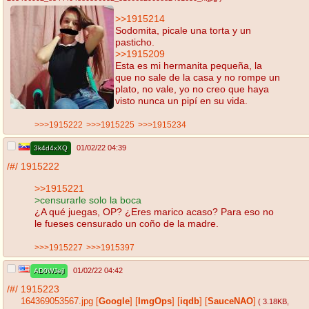
>>1915214
Sodomita, picale una torta y un
pasticho.
>>1915209
Esta es mi hermanita pequeña, la
que no sale de la casa y no rompe un
plato, no vale, yo no creo que haya
visto nunca un pipí en su vida.
>>>1915222
>>>1915225
>>>1915234
01/02/22 04:39
3k4d4xXQ
/#/
1915222
>>1915221
>censurarle solo la boca
¿A qué juegas, OP? ¿Eres marico acaso? Para eso no
le fueses censurado un coño de la madre.
>>>1915227
>>>1915397
01/02/22 04:42
AD0WJejl
/#/
1915223
164369053567.jpg
[
Google
]
[
ImgOps
]
[
iqdb
]
[
SauceNAO
]
( 3.18KB
,