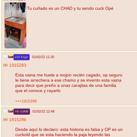
Tu cuñado es un CHAD y tu sendo cuck Opé
01/02/22 11:20
v20-6xge
/#/
1915283
Esta vaina me huele a mojon recién cagado, op seguro
le tiene arrechera a ese chamo y se invento esta vaina
para decir que preño a unas carajitas de una familia
que el conoce y rayarlo
>>>1915398
01/02/22 12:48
+9--1dM9
/#/
1915296
Desde aquí lo declaro: esta historia es falsa y OP es un
cuckold que se esta haciendo la paja leyendo las