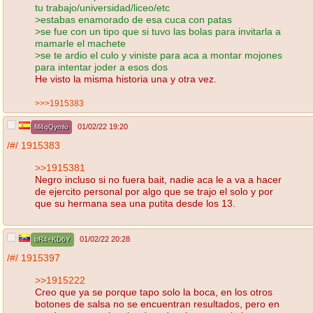
tu trabajo/universidad/liceo/etc
>estabas enamorado de esa cuca con patas
>se fue con un tipo que si tuvo las bolas para invitarla a
mamarle el machete
>se te ardio el culo y viniste para aca a montar mojones
para intentar joder a esos dos
He visto la misma historia una y otra vez.
>>>1915383
01/02/22 19:20
M4qQymlo
/#/
1915383
>>1915381
Negro incluso si no fuera bait, nadie aca le a va a hacer
de ejercito personal por algo que se trajo el solo y por
que su hermana sea una putita desde los 13.
01/02/22 20:28
bR4+KD6Y
/#/
1915397
>>1915222
Creo que ya se porque tapo solo la boca, en los otros
botones de salsa no se encuentran resultados, pero en