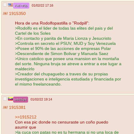
01/02/22 17:16
KvZ+d5jL
/#/
1915350
Hora de una Rodolfopastilla o "Rodpill":
>Rodolfo es el lider de todas las elites del pais y del
Cartel de los Soles
>En contacto y panita de Maria Lionza y Jesucristo
>Controla en secreto el PSUV, MUD y Soy Venezuela
>Posee el 90% de las acciones de empresas Polar
>Descendiente de Simon Bolivar y Manuela Saez
>Unico catolico que posee una mansion en la montaña
del sorte. Ninguna bruja se atreve a entrar a ese lugar a
maldecirlo
>Creador del chupaguebo a traves de su propias
investigaciones e inteligencia estudiada y financiada por
el mismo freelanceando.
01/02/22 19:14
lobZ6q/k
/#/
1915381
>>1915212
Con esa pic donde no censuraste un coño puedo
asumir que
>la cuca con patas no es tu hermana si no una loca de