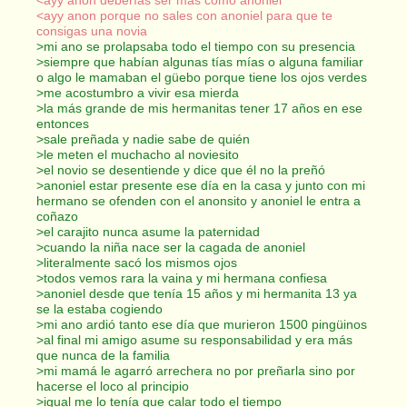
<ayy anon porque no sales con anoniel para que te
consigas una novia
>mi ano se prolapsaba todo el tiempo con su presencia
>siempre que habían algunas tías mías o alguna familiar
o algo le mamaban el güebo porque tiene los ojos verdes
>me acostumbro a vivir esa mierda
>la más grande de mis hermanitas tener 17 años en ese
entonces
>sale preñada y nadie sabe de quién
>le meten el muchacho al noviesito
>el novio se desentiende y dice que él no la preñó
>anoniel estar presente ese día en la casa y junto con mi
hermano se ofenden con el anonsito y anoniel le entra a
coñazo
>el carajito nunca asume la paternidad
>cuando la niña nace ser la cagada de anoniel
>literalmente sacó los mismos ojos
>todos vemos rara la vaina y mi hermana confiesa
>anoniel desde que tenía 15 años y mi hermanita 13 ya
se la estaba cogiendo
>mi ano ardió tanto ese día que murieron 1500 pingüinos
>al final mi amigo asume su responsabilidad y era más
que nunca de la familia
>mi mamá le agarró arrechera no por preñarla sino por
hacerse el loco al principio
>igual me lo tenía que calar todo el tiempo