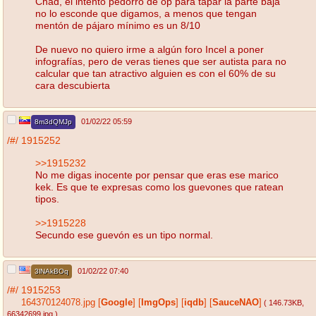
Chad, el intento pedorro de op para tapar la parte baja
no lo esconde que digamos, a menos que tengan
mentón de pájaro mínimo es un 8/10
De nuevo no quiero irme a algún foro Incel a poner
infografías, pero de veras tienes que ser autista para no
calcular que tan atractivo alguien es con el 60% de su
cara descubierta
01/02/22 05:59
8m3dQMJp
/#/
1915252
>>1915232
No me digas inocente por pensar que eras ese marico
kek. Es que te expresas como los guevones que ratean
tipos.
>>1915228
Secundo ese guevón es un tipo normal.
01/02/22 07:40
3lNAkBOq
/#/
1915253
164370124078.jpg
[
Google
]
[
ImgOps
]
[
iqdb
]
[
SauceNAO
]
( 146.73KB
,
66342699.jpg
)