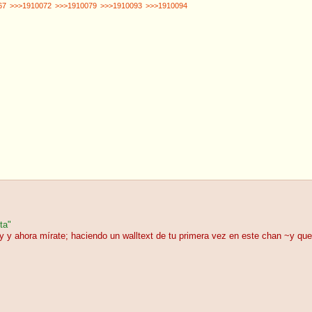
67
>>>1910072
>>>1910079
>>>1910093
>>>1910094
ta"
ay y ahora mírate; haciendo un walltext de tu primera vez en este chan ~y qu