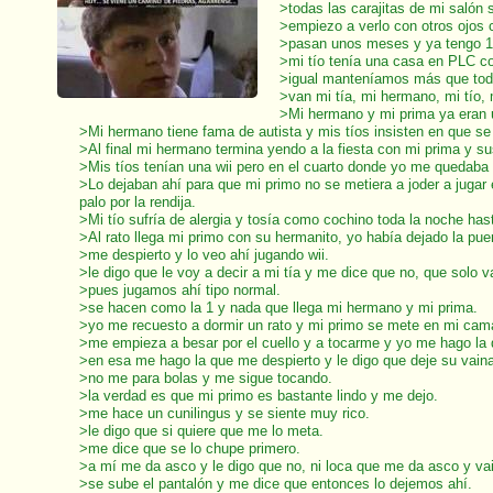
>todas las carajitas de mi salón s
>empiezo a verlo con otros ojos c
>pasan unos meses y ya tengo 1
>mi tío tenía una casa en PLC co
>igual manteníamos más que todo
>van mi tía, mi hermano, mi tío,
>Mi hermano y mi prima ya eran 
>Mi hermano tiene fama de autista y mis tíos insisten en que s
>Al final mi hermano termina yendo a la fiesta con mi prima y s
>Mis tíos tenían una wii pero en el cuarto donde yo me quedaba
>Lo dejaban ahí para que mi primo no se metiera a joder a jugar
palo por la rendija.
>Mi tío sufría de alergia y tosía como cochino toda la noche ha
>Al rato llega mi primo con su hermanito, yo había dejado la puer
>me despierto y lo veo ahí jugando wii.
>le digo que le voy a decir a mi tía y me dice que no, que solo 
>pues jugamos ahí tipo normal.
>se hacen como la 1 y nada que llega mi hermano y mi prima.
>yo me recuesto a dormir un rato y mi primo se mete en mi cam
>me empieza a besar por el cuello y a tocarme y yo me hago la 
>en esa me hago la que me despierto y le digo que deje su vaina 
>no me para bolas y me sigue tocando.
>la verdad es que mi primo es bastante lindo y me dejo.
>me hace un cunilingus y se siente muy rico.
>le digo que si quiere que me lo meta.
>me dice que se lo chupe primero.
>a mí me da asco y le digo que no, ni loca que me da asco y va
>se sube el pantalón y me dice que entonces lo dejemos ahí.