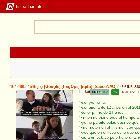
hispachan files
164249054649.jpg
[
Google
]
[
ImgOps
]
[
iqdb
]
[
SauceNAO
]
( 47.64KB
, 38
18/01/22 07
BRE4nJ7V
OP
>ser yo, no tú.
>ser anona de 12 años en el 2011
>tener primo de 14 años.
>mi primo viene todo el tiempo a
>yo no pararle bolas casi porque
>me meten en el mismo liceo que
>veo que en el liceo es lo que s
>está en octavo pero tiene una n