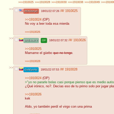
>>>1910025
>>>1910028
>>>1910030
>>>1910038
>>>1910049
>>>19100
>>
/#/
1910025
18/01/22 07:26
R5XD3Ay5
>>1910024
(OP)
No voy a leer toda esa mierda
>>>1910026
>>
/#/
1910026
18/01/22 07:32
BRE4nJ7V
OP
>>1910025
Mamame el güebo
que no tengo
.
>>>1910028
>>
/#/
1910028
18/01/22 07:53
GzN0pbNz
>>1910024
(OP)
>"yo no pararle bolas casi porque pienso que es medio autis
¿Qué irónico, no?. Decías eso de tu primo solo por jugar pl
>>1910026
kek
Aldo, yo también perdí el virgo con una prima