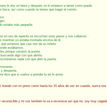
mero le doy un beso y después se lo empiezo a lamer como puedo.
i boca, así como cuando te tienes que tragar el vomito.
ico.
gen.
ndo estaba más pequeña.
amos en eso de repente se escuchan unos pasos y nos callamos.
s mientras yo estaba montada encima de él.
 que estamos que casi nos da un infarto.
 donde estábamos.
os porque cerraron la puerta.
 buscando algo con que abrirla.
encontramos nada con que abrir la puerta.
l momento.
 y despierta.
 dice que si vuelve a prender la wii le avise.
guí tirando con mi primo como hasta los 15 años de vez en cuando, nunca nos 
y reconocible y mi voz también la va a reconocer así que no, soy muy cagad