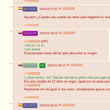
>>>1910031
>>
/#/
1910029
18/01/22 07:55
BG+rJXAE
Aja pero ¿Cuando vas a pelar las tetas para tragarme tu m
>>>1910031
>>
/#/
1910030
18/01/22 08:10
z2OeG+6Y
>>1910024
(OP)
>ser yo, no tú.
>ser anona
Exactamente hasta allí leí para descartar tu mogon
>>
/#/
1910031
18/01/22 08:12
BRE4nJ7V
OP
>>1910028
>¿Qué irónico, no?. Decías eso de tu primo solo por jugar p
Era una carajita de 12 años mi negro, igual eso no quita qu
>>1910029
Realmente me da igual si me crees, simplemente quería conta
>>>1910033
>>
/#/
1910033
18/01/22 08:16
BG+rJXAE