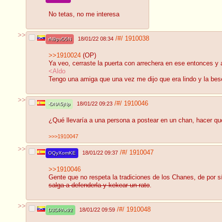
No tetas, no me interesa
>>
/#/
1910038
18/01/22 08:34
rN9pvD5N
>>1910024
(OP)
Ya veo, cerraste la puerta con arrechera en ese entonces y 
<Aldo
Tengo una amiga que una vez me dijo que era lindo y la besé 
>>
/#/
1910046
18/01/22 09:23
-DNA5jNp
¿Qué llevaría a una persona a postear en un chan, hacer qu
>>>1910047
>>
/#/
1910047
18/01/22 09:37
OQyXomKE
>>1910046
Gente que no respeta la tradiciones de los Chanes, de por s
salga a defenderla y kekear un rato
.
>>
/#/
1910048
18/01/22 09:59
D3DPAx92