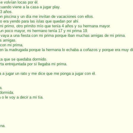
e volvían locas por él.
uando viene a la casa a jugar play.
3 años.
n piscina y un día me invitan de vacaciones con ellos.
 era yendo para las islas que quedan por ahí.
 mi primo, otro primito mío que tenía 4 años y su hermana mayor.
un poco mayor, mi hermano tenía 17 y mi prima 19.
e vaya a una fiesta con mi prima porque iban muchas amigas de mi prima.
us amigas.
 con mi prima.
 en la madrugada porque la hermana lo echaba a coñazos y porque era muy difí
sta que se quedaba dormido.
ta entrejuntada por si llegaba mi prima.
va a jugar un rato y me dice que me ponga a jugar con él.
a.
dormida.
o le voy a decir a mi tía.
ina.