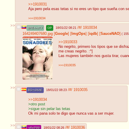
>>1910031
Aja pero pela esas tetas si no eres un tipo que sueña con s
>>>1910034
>>
/#/
1910034
18/01/22 08:21
BRE4nJ7V
OP
164249407680.jpg
[
Google
]
[
ImgOps
]
[
iqdb
]
[
SauceNAO
]
( 155
>>1910033
No negrito, primero los tipos que se disf
me creas negrito. :^]
Las mujeres también nos gusta tirar, cuand
>>>1910035
>>
/#/
1910035
18/01/22 08:23
BG+rJXAE
>>1910034
>otro post
>sigue sin pelar las tetas
Ok mi pana solo te digo que nunca vas a ser mujer.
>>
/#/
1910036
18/01/22 08:26
-v8x/P89