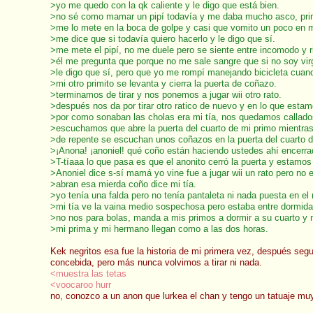
>yo me quedo con la qk caliente y le digo que está bien.
>no sé como mamar un pipí todavía y me daba mucho asco, pri
>me lo mete en la boca de golpe y casi que vomito un poco en m
>me dice que si todavía quiero hacerlo y le digo que sí.
>me mete el pipí, no me duele pero se siente entre incomodo y r
>él me pregunta que porque no me sale sangre que si no soy vir
>le digo que sí, pero que yo me rompí manejando bicicleta cua
>mi otro primito se levanta y cierra la puerta de coñazo.
>terminamos de tirar y nos ponemos a jugar wii otro rato.
>después nos da por tirar otro ratico de nuevo y en lo que est
>por como sonaban las cholas era mi tía, nos quedamos callado
>escuchamos que abre la puerta del cuarto de mi primo mientras
>de repente se escuchan unos coñazos en la puerta del cuarto
>¡Anona! ¡anoniel! qué coño están haciendo ustedes ahí encerrad
>T-tíaaa lo que pasa es que el anonito cerró la puerta y estamos
>Anoniel dice s-sí mamá yo vine fue a jugar wii un rato pero no 
>abran esa mierda coño dice mi tía.
>yo tenía una falda pero no tenía pantaleta ni nada puesta en e
>mi tía ve la vaina medio sospechosa pero estaba entre dormida
>no nos para bolas, manda a mis primos a dormir a su cuarto y me
>mi prima y mi hermano llegan como a las dos horas.
Kek negritos esa fue la historia de mi primera vez, después se
concebida, pero más nunca volvimos a tirar ni nada.
<muestra las tetas
<voocaroo hurr
no, conozco a un anon que lurkea el chan y tengo un tatuaje mu