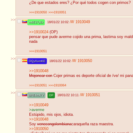
¿De que estados eres? ¿Por qué todos cogen con primos?
>>>1910050
>>>1910051
>>
/#/
1910049
18/01/22 10:02
m6E37yZz
>>1910024
(OP)
pensar que pude averme cojido una prima, lastima soy maldi
nada
>>>1910051
>>
/#/
1910050
18/01/22 10:02
OQyXomKE
>>1910048
Mojonear con
Cojer primas es deporte oficial de /ve/ mi pan
>>>1910051
>>>1910064
>>
/#/
1910051
18/01/22 10:11
BRE4nJ7V
OP
>>1910049
>averme
Estúpido, mis ojos, idiota.
>>1910048
Soy
venecongolombiana
caraqueña raza maestra.
>>1910050