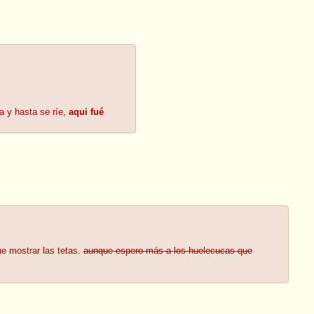
ta y hasta se ríe,
aqui fué
ue mostrar las tetas.
aunque espero más a los huelecucas que