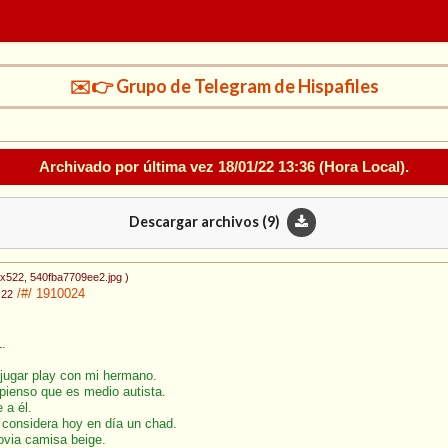
✉️👉 Grupo de Telegram de Hispafiles
Archivado por última vez
18/01/22 13:36
(Hora Local).
Descargar archivos (
9
)
0x522
, 540fba7709ee2.jpg
)
/#/
1910024
:22
.
 jugar play con mi hermano.
 pienso que es medio autista.
 a él.
e considera hoy en día un chad.
ovia camisa beige.