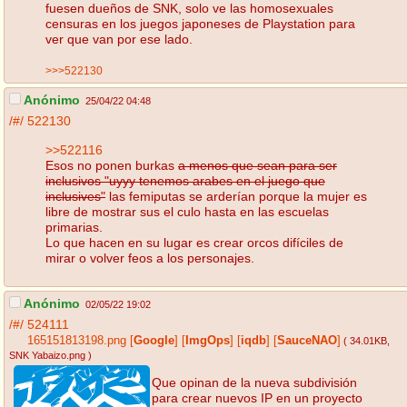
fuesen dueños de SNK, solo ve las homosexuales
censuras en los juegos japoneses de Playstation para
ver que van por ese lado.
>>>522130
Anónimo
25/04/22 04:48
/#/
522130
>>522116
Esos no ponen burkas
a menos que sean para ser
inclusivos "uyyy tenemos arabes en el juego que
inclusives"
las femiputas se arderían porque la mujer es
libre de mostrar sus el culo hasta en las escuelas
primarias.
Lo que hacen en su lugar es crear orcos difíciles de
mirar o volver feos a los personajes.
Anónimo
02/05/22 19:02
/#/
524111
165151813198.png
[
Google
]
[
ImgOps
]
[
iqdb
]
[
SauceNAO
]
( 34.01KB
,
SNK Yabaizo.png
)
Que opinan de la nueva subdivisión
para crear nuevos IP en un proyecto