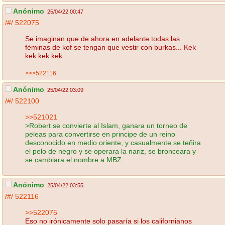
Anónimo
25/04/22 00:47
/#/
522075
Se imaginan que de ahora en adelante todas las
féminas de kof se tengan que vestir con burkas... Kek
kek kek kek
>>>522116
Anónimo
25/04/22 03:09
/#/
522100
>>521021
>Robert se convierte al Islam, ganara un torneo de
peleas para convertirse en principe de un reino
desconocido en medio oriente, y casualmente se teñira
el pelo de negro y se operara la nariz, se bronceara y
se cambiara el nombre a MBZ.
Anónimo
25/04/22 03:55
/#/
522116
>>522075
Eso no irónicamente solo pasaría si los californianos