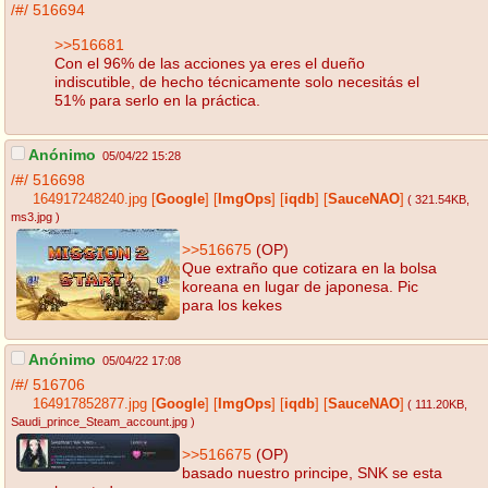
/#/
516694
>>516681
Con el 96% de las acciones ya eres el dueño
indiscutible, de hecho técnicamente solo necesitás el
51% para serlo en la práctica.
Anónimo
05/04/22 15:28
/#/
516698
164917248240.jpg
[
Google
]
[
ImgOps
]
[
iqdb
]
[
SauceNAO
]
( 321.54KB
,
ms3.jpg
)
>>516675
(OP)
Que extraño que cotizara en la bolsa
koreana en lugar de japonesa. Pic
para los kekes
Anónimo
05/04/22 17:08
/#/
516706
164917852877.jpg
[
Google
]
[
ImgOps
]
[
iqdb
]
[
SauceNAO
]
( 111.20KB
,
Saudi_prince_Steam_account.jpg
)
>>516675
(OP)
basado nuestro principe, SNK se esta