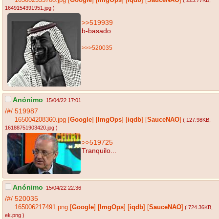
165002555788.jpg
[
Google
]
[
ImgOps
]
[
iqdb
]
[
SauceNAO
]
( 223.77KB
,
1649154391951.jpg
)
>>519939
b-basado
>>>520035
Anónimo
15/04/22 17:01
/#/
519987
165004208360.jpg
[
Google
]
[
ImgOps
]
[
iqdb
]
[
SauceNAO
]
( 127.98KB
,
16188751903420.jpg
)
>>519725
Tranquilo...
Anónimo
15/04/22 22:36
/#/
520035
165006217491.png
[
Google
]
[
ImgOps
]
[
iqdb
]
[
SauceNAO
]
( 724.36KB
,
ek.png
)