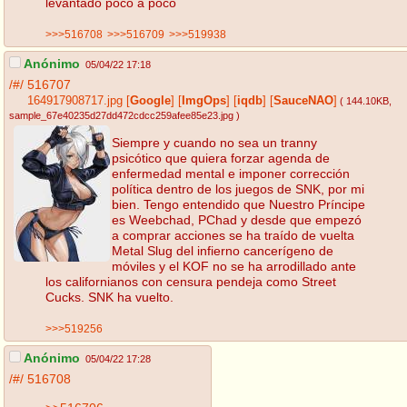
levantado poco a poco
>>>516708
>>>516709
>>>519938
Anónimo
05/04/22 17:18
/#/
516707
164917908717.jpg
[
Google
]
[
ImgOps
]
[
iqdb
]
[
SauceNAO
]
( 144.10KB
,
sample_67e40235d27dd472cdcc259afee85e23.jpg
)
Siempre y cuando no sea un tranny
psicótico que quiera forzar agenda de
enfermedad mental e imponer corrección
política dentro de los juegos de SNK, por mi
bien. Tengo entendido que Nuestro Príncipe
es Weebchad, PChad y desde que empezó
a comprar acciones se ha traído de vuelta
Metal Slug del infierno cancerígeno de
móviles y el KOF no se ha arrodillado ante
los californianos con censura pendeja como Street
Cucks. SNK ha vuelto.
>>>519256
Anónimo
05/04/22 17:28
/#/
516708