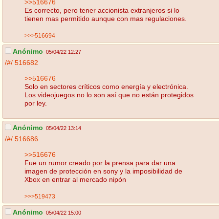
>>516676
Es correcto, pero tener accionista extranjeros si lo
tienen mas permitido aunque con mas regulaciones.
>>>516694
Anónimo
05/04/22 12:27
/#/
516682
>>516676
Solo en sectores críticos como energía y electrónica.
Los videojuegos no lo son así que no están protegidos
por ley.
Anónimo
05/04/22 13:14
/#/
516686
>>516676
Fue un rumor creado por la prensa para dar una
imagen de protección en sony y la imposibilidad de
Xbox en entrar al mercado nipón
>>>519473
Anónimo
05/04/22 15:00