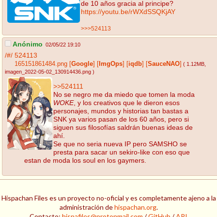
de 10 años gracia al principe?
https://youtu.be/rWXdSSQKjAY
>>>524113
Anónimo
02/05/22 19:10
/#/
524113
165151861484.png
[
Google
]
[
ImgOps
]
[
iqdb
]
[
SauceNAO
]
( 1.12MB
,
imagen_2022-05-02_130914436.png
)
>>524111
No se negro me da miedo que tomen la moda
WOKE
, y los creativos que le dieron esos
personajes, mundos y historias tan bastas a
SNK ya varios pasan de los 60 años, pero si
siguen sus filosofías saldrán buenas ideas de
ahí.
Se que no seria nueva IP pero SAMSHO se
presta para sacar un sekiro-like con eso que
estan de moda los soul en los gaymers.
Hispachan Files es un proyecto no-oficial y es completamente ajeno a la
administración de
hispachan.org
.
Contacto:
hispafiles@protonmail.com
/
GitHub
/
API