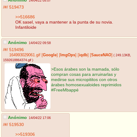
Anónimo
14/04/22 05:07
/#/
519473
>>516686
OK sasel, vaya a mantener a la punta de su novia.
Infantiloide
Anónimo
14/04/22 09:58
/#/
519496
164993029061.gif
[
Google
]
[
ImgOps
]
[
iqdb
]
[
SauceNAO
]
( 249.13KB
,
1592618864374.gif
)
>Esos árabes son la mamada, sólo
compran cosas para arruinarlas y
medirse sus micropititos con otros
árabes homosexualoides reprimidos
#FreeMbappé
Anónimo
14/04/22 17:06
/#/
519530
>>519306