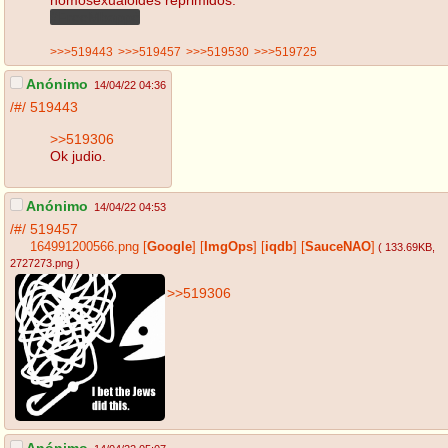
#FreeMbappé
>>>519443
>>>519457
>>>519530
>>>519725
Anónimo
14/04/22 04:36
/#/
519443
>>519306
Ok judio.
Anónimo
14/04/22 04:53
/#/
519457
164991200566.png
[
Google
]
[
ImgOps
]
[
iqdb
]
[
SauceNAO
]
( 133.69KB
,
2727273.png
)
>>519306