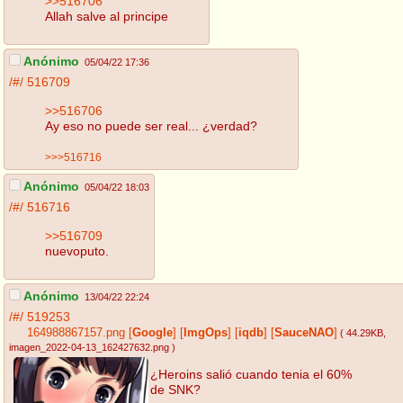
>>516706
Allah salve al principe
Anónimo
05/04/22 17:36
/#/
516709
>>516706
Ay eso no puede ser real... ¿verdad?
>>>516716
Anónimo
05/04/22 18:03
/#/
516716
>>516709
nuevoputo.
Anónimo
13/04/22 22:24
/#/
519253
164988867157.png
[
Google
]
[
ImgOps
]
[
iqdb
]
[
SauceNAO
]
( 44.29KB
,
imagen_2022-04-13_162427632.png
)
¿Heroins salió cuando tenia el 60%
de SNK?