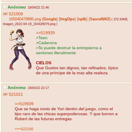
Anónimo
19/04/22 21:46
/#/
521009
165040479886.png
[
Google
]
[
ImgOps
]
[
iqdb
]
[
SauceNAO
]
( 372.93KB
,
imagen_2022-04-19_154428079.png
)
>>519939
>Teen
>Caderona
>Te puede destruir la entrepierna a
sentones literalmente
CIELOS
Que Gustos tan dignos, tan refinados, típico
de una príncipe de la mas alta realeza.
Anónimo
19/04/22 22:17
/#/
521021
>>519939
Que se haga novio de Yuri dentro del juego, como el
tipo raro de las chicas superpoderosas. Y que borren a
Robert de las futuras entregas.
>>>522100