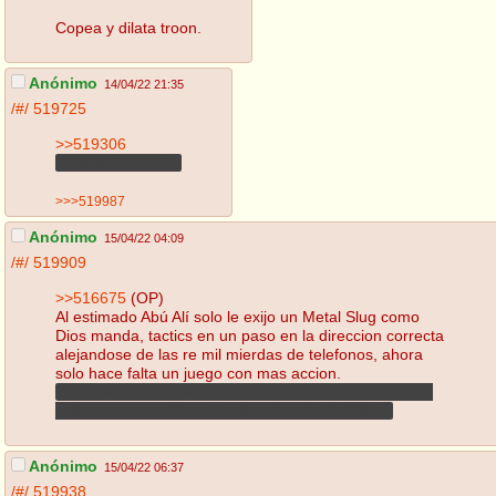
Copea y dilata troon.
Anónimo
14/04/22 21:35
/#/
519725
>>519306
Ya te vi Florentino
>>>519987
Anónimo
15/04/22 04:09
/#/
519909
>>516675
(OP)
Al estimado Abú Alí solo le exijo un Metal Slug como
Dios manda, tactics en un paso en la direccion correcta
alejandose de las re mil mierdas de telefonos, ahora
solo hace falta un juego con mas accion.
Y tambien quiero Maximum Impact 3 pero esas cosas
solo pasan en mi imaginacion, te extraño Soiree
Anónimo
15/04/22 06:37
/#/
519938