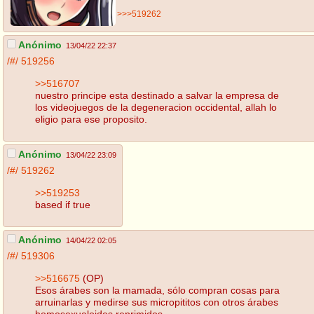
>>>519262
Anónimo
13/04/22 22:37
/#/
519256
>>516707
nuestro principe esta destinado a salvar la empresa de
los videojuegos de la degeneracion occidental, allah lo
eligio para ese proposito.
Anónimo
13/04/22 23:09
/#/
519262
>>519253
based if true
Anónimo
14/04/22 02:05
/#/
519306
>>516675
(OP)
Esos árabes son la mamada, sólo compran cosas para
arruinarlas y medirse sus micropititos con otros árabes
homosexualoides reprimidos.