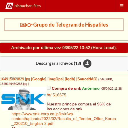
hispachan files
✉️👉 Grupo de Telegram de Hispafiles
Archivado por última vez
03/05/22 13:52
(Hora Local).
Descargar archivos (
13
)
164915869829.jpg
[
Google
]
[
ImgOps
]
[
iqdb
]
[
SauceNAO
]
( 56.66KB
,
1649149460268.jpg
)
Compra de snk
Anónimo
05/04/22 11:38
/#/
516675
Nuestro príncipe compra el 96% de
las acciones de snk
https://www.snk-corp.co.jp/kr/ir/wp-
content/uploads/2022/02/Results_of_Tender_Offer_Korea
_220210_English-2.pdf