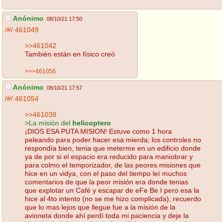
Anónimo
08/10/21 17:50
/#/
461049
>>461042
También están en físico creó
>>>461056
Anónimo
08/10/21 17:57
/#/
461054
>>461038
>La misión del
helicoptero
¡DIOS ESA PUTA MISION! Estuve como 1 hora
peleando para poder hacer esa mierda; los controles no
respondía bien, tenia que meterme en un edificio donde
ya de por si el espacio era reducido para maniobrar y
para colmo el temporizador, de las peores misiones que
hice en un vidya, con el paso del tiempo leí muchos
comentarios de que la peor misión era donde tenias
que explotar un Café y escapar de eFe Be I pero esa la
hice al 4to intento (no se me hizo complicada), recuerdo
que lo mas lejos que llegue fue a la misión de la
avioneta donde ahí perdí toda mi paciencia y deje la