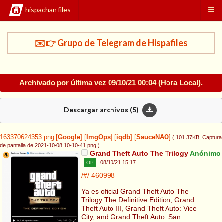
hispachan files
✉️👉 Grupo de Telegram de Hispafiles
Archivado por última vez
09/10/21 00:04
(Hora Local).
Descargar archivos (
5
)
163370624353.png
[
Google
]
[
ImgOps
]
[
iqdb
]
[
SauceNAO
]
( 101.37KB
, Captura
de pantalla de 2021-10-08 10-10-41.png
)
Grand Theft Auto The Trilogy
Anónimo
08/10/21 15:17
OP
/#/
460998
Ya es oficial Grand Theft Auto The
Trilogy The Definitive Edition, Grand
Theft Auto III, Grand Theft Auto: Vice
City, and Grand Theft Auto: San