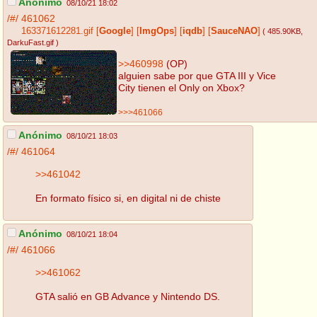
Anónimo
08/10/21 18:02
/#/
461062
163371612281.gif
[
Google
]
[
ImgOps
]
[
iqdb
]
[
SauceNAO
]
( 485.90KB
,
DarkuFast.gif
)
>>460998
(OP)
alguien sabe por que GTA III y Vice
City tienen el Only on Xbox?
>>>461066
Anónimo
08/10/21 18:03
/#/
461064
>>461042
En formato físico si, en digital ni de chiste
Anónimo
08/10/21 18:04
/#/
461066
>>461062
GTA salió en GB Advance y Nintendo DS.