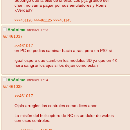
Supongo que la elite de la elite. Los pija grande del
chan, no van a pagar por sus emuladores y Roms
¿Verdad?
>>>461120
>>>461125
>>>461145
Anónimo
08/10/21 17:33
/#/
461037
>>461017
en PC no podias caminar hacia atras, pero en PS2 si
igual espero que cambien los modelos 3D ya que en 4K
hara sangrar los ojos si los dejan como estan
Anónimo
08/10/21 17:34
/#/
461038
>>461017
Ojala arreglen los controles como dices anon.
La misión del helicoptero de RC es un dolor de webos
con esos controles.