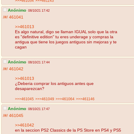
>>>461054
>>>461143
Anónimo
08/10/21 17:42
/#/
461041
>>461013
Es algo natural, digo se llaman IGUAL solo que la otra
es "definitive edition" tu eres underage y compras la
antigua que tiene los juegos antiguos sin mejoras y te
cagan
Anónimo
08/10/21 17:44
/#/
461042
>>461013
¿Deberia comprar los antiguos antes que
desaparezcan?
>>>461045
>>>461049
>>>461064
>>>461146
Anónimo
08/10/21 17:47
/#/
461045
>>461042
en la seccion PS2 Classics de la PS Store en PS4 y PS5