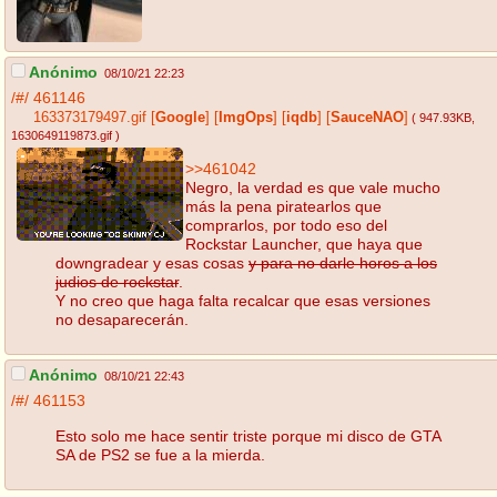
Anónimo
08/10/21 22:23
/#/
461146
163373179497.gif
[
Google
]
[
ImgOps
]
[
iqdb
]
[
SauceNAO
]
( 947.93KB
,
1630649119873.gif
)
>>461042
Negro, la verdad es que vale mucho
más la pena piratearlos que
comprarlos, por todo eso del
Rockstar Launcher, que haya que
downgradear y esas cosas
y para no darle horos a los
judios de rockstar
.
Y no creo que haga falta recalcar que esas versiones
no desaparecerán.
Anónimo
08/10/21 22:43
/#/
461153
Esto solo me hace sentir triste porque mi disco de GTA
SA de PS2 se fue a la mierda.