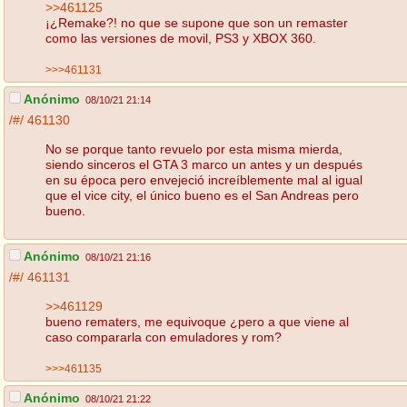
>>461125
¡¿Remake?! no que se supone que son un remaster
como las versiones de movil, PS3 y XBOX 360.
>>>461131
Anónimo
08/10/21 21:14
/#/
461130
No se porque tanto revuelo por esta misma mierda,
siendo sinceros el GTA 3 marco un antes y un después
en su época pero envejeció increíblemente mal al igual
que el vice city, el único bueno es el San Andreas pero
bueno.
Anónimo
08/10/21 21:16
/#/
461131
>>461129
bueno rematers, me equivoque ¿pero a que viene al
caso compararla con emuladores y rom?
>>>461135
Anónimo
08/10/21 21:22