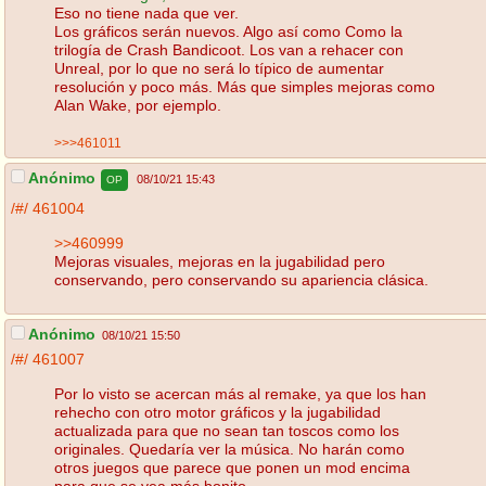
Eso no tiene nada que ver.
Los gráficos serán nuevos. Algo así como Como la
trilogía de Crash Bandicoot. Los van a rehacer con
Unreal, por lo que no será lo típico de aumentar
resolución y poco más. Más que simples mejoras como
Alan Wake, por ejemplo.
>>>461011
Anónimo
08/10/21 15:43
OP
/#/
461004
>>460999
Mejoras visuales, mejoras en la jugabilidad pero
conservando, pero conservando su apariencia clásica.
Anónimo
08/10/21 15:50
/#/
461007
Por lo visto se acercan más al remake, ya que los han
rehecho con otro motor gráficos y la jugabilidad
actualizada para que no sean tan toscos como los
originales. Quedaría ver la música. No harán como
otros juegos que parece que ponen un mod encima
para que se vea más bonito.