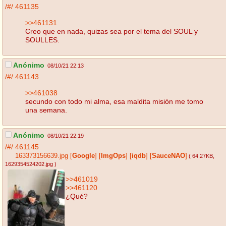
/#/
461135
>>461131
Creo que en nada, quizas sea por el tema del SOUL y
SOULLES.
Anónimo
08/10/21 22:13
/#/
461143
>>461038
secundo con todo mi alma, esa maldita misión me tomo
una semana.
Anónimo
08/10/21 22:19
/#/
461145
163373156639.jpg
[
Google
]
[
ImgOps
]
[
iqdb
]
[
SauceNAO
]
( 64.27KB
,
1629354524202.jpg
)
>>461019
>>461120
¿Qué?