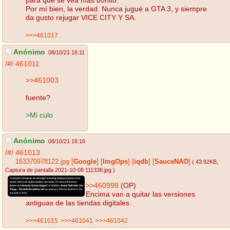
Por mí bien, la verdad. Nunca jugué a GTA 3, y siempre
da gusto rejugar VICE CITY Y SA.
>>>461017
Anónimo
08/10/21 16:11
/#/
461011
>>461003
fuente?
>Mi culo
Anónimo
08/10/21 16:16
/#/
461013
163370978122.jpg
[
Google
]
[
ImgOps
]
[
iqdb
]
[
SauceNAO
]
( 43.92KB
,
Captura de pantalla 2021-10-08 111338.jpg
)
>>460998
(OP)
Encima van a quitar las versiones
antiguas de las tiendas digitales.
>>>461015
>>>461041
>>>461042