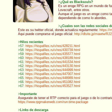
>
¿Qué es Blacksouls?
Es un eroge RPG en un mundo de fant
Lovecraft, entre otros.
Aunque el juego es un eroge como tal
dependiendo de como lo abordes.
>
¿Cuales son las redes sociales de
Este es su twitter oficial, donde actualiza regularmente:
https://
Aqui puede comprarse el juego oficial:
http://dlsite.jp/mawtw/RJ
>
Hilos recientes
>57:
https://hispafiles.ru/v/res/428211.html
>58:
https://hispafiles.ru/v/res/430739.html
>59:
https://hispafiles.ru/v/res/435577.html
>60:
https://hispafiles.ru/v/res/438189.html
>61:
https://hispafiles.ru/v/res/441534.html
>62:
https://hispafiles.ru/v/res/443130.html
>63:
https://hispafiles.ru/v/res/444999.html
>64:
https://hispafiles.ru/v/res/447007.html
>65:
https://hispafiles.ru/v/res/448989.html
>66:
https://hispafiles.ru/v/res/451082.html
>67:
https://hispafiles.ru/v/res/453527.html
>
Importante
Asegurate de tener el RTP correcto para el juego o de lo contra
https://www.rpgmakerweb.com/run-time-package
>
Links de descarga