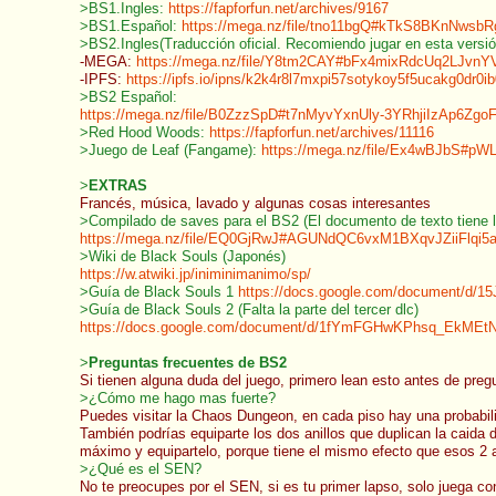
>BS1.Ingles:
https://fapforfun.net/archives/9167
>BS1.Español:
https://mega.nz/file/tno11bgQ#kTkS8BKnNw
>BS2.Ingles(Traducción oficial. Recomiendo jugar en esta versió
-MEGA:
https://mega.nz/file/Y8tm2CAY#bFx4mixRdcUq2LJv
-IPFS:
https://ipfs.io/ipns/k2k4r8l7mxpi57sotykoy5f5ucakg0
>BS2 Español:
https://mega.nz/file/B0ZzzSpD#t7nMyvYxnUly-3YRhjiIzAp6Zg
>Red Hood Woods:
https://fapforfun.net/archives/11116
>Juego de Leaf (Fangame):
https://mega.nz/file/Ex4wBJbS#
>
EXTRAS
Francés, música, lavado y algunas cosas interesantes
>Compilado de saves para el BS2 (El documento de texto tiene la
https://mega.nz/file/EQ0GjRwJ#AGUNdQC6vxM1BXqvJZiiFlq
>Wiki de Black Souls (Japonés)
https://w.atwiki.jp/iniminimanimo/sp/
>Guía de Black Souls 1
https://docs.google.com/document/d/
>Guía de Black Souls 2 (Falta la parte del tercer dlc)
https://docs.google.com/document/d/1fYmFGHwKPhsq_EkMEt
>
Preguntas frecuentes de BS2
Si tienen alguna duda del juego, primero lean esto antes de preg
>¿Cómo me hago mas fuerte?
Puedes visitar la Chaos Dungeon, en cada piso hay una probabili
También podrías equiparte los dos anillos que duplican la caida
máximo y equipartelo, porque tiene el mismo efecto que esos 2 
>¿Qué es el SEN?
No te preocupes por el SEN, si es tu primer lapso, solo juega co