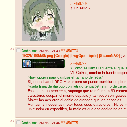
>>456749
¿¡En serio!?
>>
Anónimo
/#/
456773
24/09/21 21:40
163251965565.png
[
Google
]
[
ImgOps
]
[
iqdb
]
[
SauceNAO
]
( 70
>>456744
>Como se llama la fuente al que 
VL-Gothic, cambie la fuente origin
>hay opcion para cambiar el tamano de letra?
Si, necesitas el RPG Maker pero se puede cambiar en pic re
>cada linea de dialogo con retrato tenga 69 minimo de cara
Esto si es un problema, supongo que te refieres a 69 car
caracteres ocupan el mismo espacio y tampoco son iguales e
Maker las aes eran el doble de grandes que los espacios.
Aun asi, si necesitas meter todos esos caracteres ¿No es me
un cuadro en especifico, lo malo es que ese codigo no es m
>>
Anónimo
/#/
456775
24/09/21 21:44