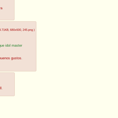
ra
4.71KB
, 680x600
, 245.png
)
ue idol master
 buenos gustos.
l.