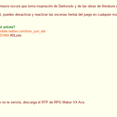
asía oscura que toma inspiración de Darksouls y de las obras de literatura 
, puedes desactivar y reactivar las escenas hentai del juego en cualquier mo
l artista?
mobile.twitter.com/toro_yori_ebi
237469
#DLsite
rio no te servirá, descarga el RTP de RPG Maker VX Ace.