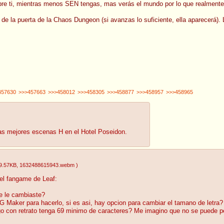
obre ti, mientras menos SEN tengas, mas verás el mundo por lo que realmente
de la puerta de la Chaos Dungeon (si avanzas lo suficiente, ella aparecerá).
457630
>>>457663
>>>458012
>>>458305
>>>458877
>>>458957
>>>458965
las mejores escenas H en el Hotel Poseidon.
9.57KB
, 1632488615943.webm
)
el fangame de Leaf:
e le cambiaste?
Maker para hacerlo, si es asi, hay opcion para cambiar el tamano de letra?
go con retrato tenga 69 minimo de caracteres? Me imagino que no se puede p