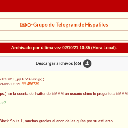
✉️👉 Grupo de Telegram de Hispafiles
Archivado por última vez
02/10/21 10:35
(Hora Local).
Descargar archivos (
66
)
071x1662
, E_pjKTCVIAIF8in.jpg
)
/#/
456739
24/09/21 19:21
umps.) En la cuenta de Twitter de EMMM un usuario chino le pregunto a EMMM 
sar?
Black Souls 1, muchas gracias al anon de las guías por su esfuerzo