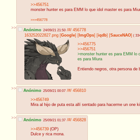
>>456751
monster hunter es para EMM lo que idol master es para Miu
>>>456778
>>
Anónimo
/#/
456778
24/09/21 21:50
163252022827.png
[
Google
]
[
ImgOps
]
[
iqdb
]
[
SauceNAO
]
( 33
>>456775
>>456751
>monster hunter es para EMM lo q
es para Miura
Entiendo negros, otra persona de
>>
Anónimo
/#/
456810
25/09/21 00:07
>>456749
Mira al hijo de puta esta allí sentado para hacerme un one kil
>>
Anónimo
/#/
456828
25/09/21 01:37
>>456739
(OP)
Dulce y rica mona.