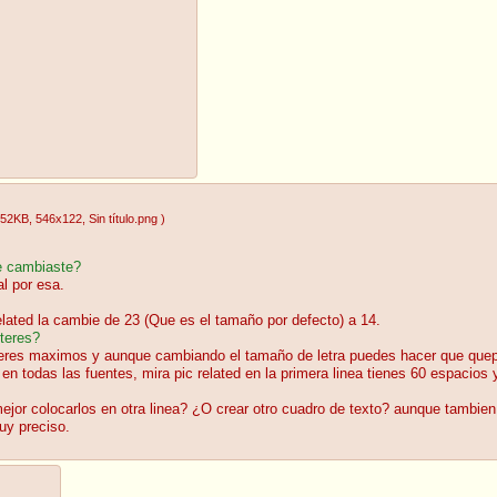
.52KB
, 546x122
, Sin título.png
)
le cambiaste?
al por esa.
lated la cambie de 23 (Que es el tamaño por defecto) a 14.
cteres?
acteres maximos y aunque cambiando el tamaño de letra puedes hacer que q
n todas las fuentes, mira pic related en la primera linea tienes 60 espacio
jor colocarlos en otra linea? ¿O crear otro cuadro de texto? aunque tambien
uy preciso.