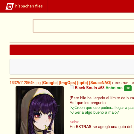
hispachan files
163251128645.jpg
[
Google
]
[
ImgOps
]
[
iqdb
]
[
SauceNAO
]
( 199.27KB
, 1
Black Souls #68
Anónimo
OP
(Este hilo ha llegado al límite de b
Así que les pregunto:
>¿Creen que eso pudiera llegar a pa
>¿Sería algo bueno a malo?
<also
En
EXTRAS
se agregó una guía del 