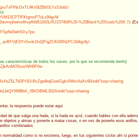
sbRgxuTxFfNcOxTL4Kn5lZBbOLYsS3ubU
n):
nYVVM13CPTfFKtgmsP7oLx94gcM
dr0ib0avmyjhwmofkvpfhfd510/DL/RJ237469%20-%20Black%20Souls%20II.7z
(Es
oFFSpNd3whS0-y7po
pWL_avBFVjEDYrSvnk1fxQPrgZCKt05N1PCJb9qy9yI
s características de todos los saves, por lo que se recomienda leerlo)
i5aZjkAnMO5sozWH0P0w
15JxXeZ5L7bDPr3i3-BvZgw9wjGoeiGglcAWrcAaXv90/edit?usp=sharing
NoLbtQYW98bA_JBtOIBML302A/edit?usp=sharing
untar, la respuesta puede estar aquí
dad de que salga una hada, si la hada es azul, cuando hables con ella además
 de objetos y almas y ponerte a matar cosas, o en vez de ponerte esos anillos
anillos combinados.
n normalidad como si no existiera, luego, en tus siguientes ciclos ahí si pon