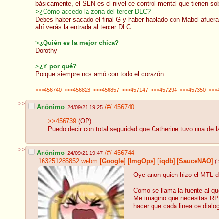
básicamente, el SEN es el nivel de control mental que tienen s
>¿Cómo accedo la zona del tercer DLC?
Debes haber sacado el final G y haber hablado con Mabel afuera 
ahí verás la entrada al tercer DLC.
>
¿Quién es la mejor chica?
Dorothy
>
¿Y por qué?
Porque siempre nos amó con todo el corazón
>>>456740
>>>456828
>>>456857
>>>457147
>>>457294
>>>457350
>>>
>>
Anónimo
/#/
456740
24/09/21 19:25
>>456739
(OP)
Puedo decir con total seguridad que Catherine tuvo una de 
>>
Anónimo
/#/
456744
24/09/21 19:47
163251285852.webm
[
Google
]
[
ImgOps
]
[
iqdb
]
[
SauceNAO
]
( 
Oye anon quien hizo el MTL d
Como se llama la fuente al qu
Me imagino que necesitas RPG 
hacer que cada linea de dialo