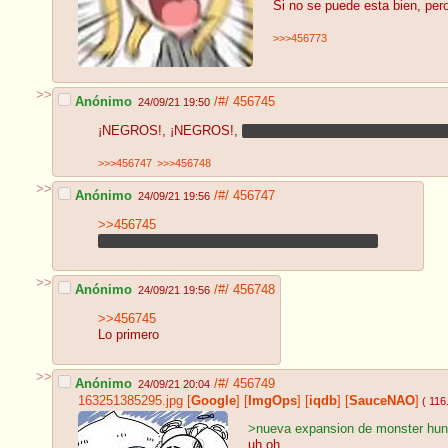
Si no se puede esta bien, per
>>>456773
>>
Anónimo
/#/
456745
24/09/21 19:50
¡NEGROS!, ¡NEGROS!,
Díganme algo, baphoment fue al final
>>>456747
>>>456748
>>
Anónimo
/#/
456747
24/09/21 19:56
>>456745
Fue invocada por las brujas
la amiga de Dorothy
>>
Anónimo
/#/
456748
24/09/21 19:56
>>456745
Lo primero
>>
Anónimo
/#/
456749
24/09/21 20:04
163251385295.jpg
[
Google
]
[
ImgOps
]
[
iqdb
]
[
SauceNAO
]
( 116
>nueva expansion de monster hunt
uh oh