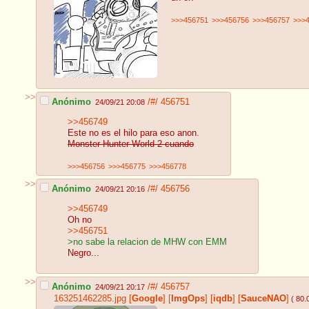
>>>456751
>>>456756
>>>456757
>>>
>>
Anónimo
/#/
456751
24/09/21 20:08
>>456749
Este no es el hilo para eso anon.
Monster Hunter World 2 cuando
>>>456756
>>>456775
>>>456778
>>
Anónimo
/#/
456756
24/09/21 20:16
>>456749
Oh no
>>456751
>no sabe la relacion de MHW con EMM
Negro...
>>
Anónimo
/#/
456757
24/09/21 20:17
163251462285.jpg
[
Google
]
[
ImgOps
]
[
iqdb
]
[
SauceNAO
]
( 80.