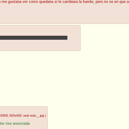
o me gustaria ver como quedaria si le cambiara la fuente, pero no se en que 
 invocada por las brujas o la trajo leaf?
.00KB
, 600x600
, wub wub__.jpg
)
er rise anunciada