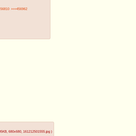
456810
>>>456962
05KB
, 680x680
, 161212501555.jpg
)