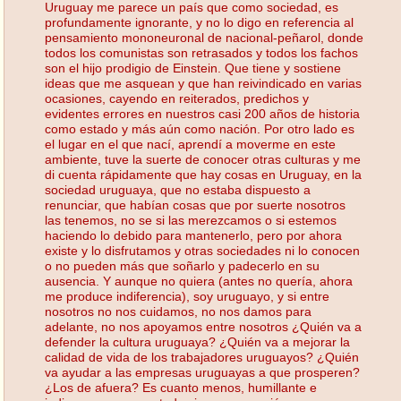
Uruguay me parece un país que como sociedad, es
profundamente ignorante, y no lo digo en referencia al
pensamiento mononeuronal de nacional-peñarol, donde
todos los comunistas son retrasados y todos los fachos
son el hijo prodigio de Einstein. Que tiene y sostiene
ideas que me asquean y que han reivindicado en varias
ocasiones, cayendo en reiterados, predichos y
evidentes errores en nuestros casi 200 años de historia
como estado y más aún como nación. Por otro lado es
el lugar en el que nací, aprendí a moverme en este
ambiente, tuve la suerte de conocer otras culturas y me
di cuenta rápidamente que hay cosas en Uruguay, en la
sociedad uruguaya, que no estaba dispuesto a
renunciar, que habían cosas que por suerte nosotros
las tenemos, no se si las merezcamos o si estemos
haciendo lo debido para mantenerlo, pero por ahora
existe y lo disfrutamos y otras sociedades ni lo conocen
o no pueden más que soñarlo y padecerlo en su
ausencia. Y aunque no quiera (antes no quería, ahora
me produce indiferencia), soy uruguayo, y si entre
nosotros no nos cuidamos, no nos damos para
adelante, no nos apoyamos entre nosotros ¿Quién va a
defender la cultura uruguaya? ¿Quién va a mejorar la
calidad de vida de los trabajadores uruguayos? ¿Quién
va ayudar a las empresas uruguayas a que prosperen?
¿Los de afuera? Es cuanto menos, humillante e