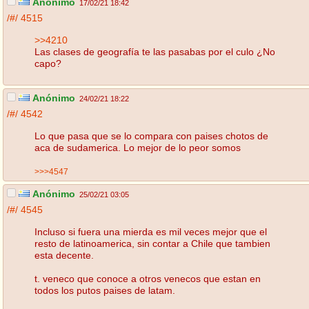
Anónimo
17/02/21 18:42
/#/
4515
>>4210
Las clases de geografía te las pasabas por el culo ¿No
capo?
Anónimo
24/02/21 18:22
/#/
4542
Lo que pasa que se lo compara con paises chotos de
aca de sudamerica. Lo mejor de lo peor somos
>>>4547
Anónimo
25/02/21 03:05
/#/
4545
Incluso si fuera una mierda es mil veces mejor que el
resto de latinoamerica, sin contar a Chile que tambien
esta decente.
t. veneco que conoce a otros venecos que estan en
todos los putos paises de latam.