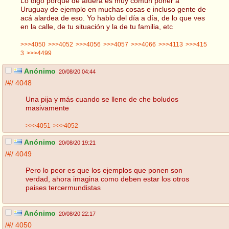
Lo digo porque de afuera es muy común poner a
Uruguay de ejemplo en muchas cosas e incluso gente de
acá alardea de eso. Yo hablo del día a día, de lo que ves
en la calle, de tu situación y la de tu familia, etc
>>>4050
>>>4052
>>>4056
>>>4057
>>>4066
>>>4113
>>>415
3
>>>4499
Anónimo
20/08/20 04:44
/#/
4048
Una pija y más cuando se llene de che boludos
masivamente
>>>4051
>>>4052
Anónimo
20/08/20 19:21
/#/
4049
Pero lo peor es que los ejemplos que ponen son
verdad, ahora imagina como deben estar los otros
paises tercermundistas
Anónimo
20/08/20 22:17
/#/
4050