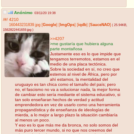
Anónimo
03/11/20 19:38
/#/
4210
160443231839.jpg
[
Google
]
[
ImgOps
]
[
iqdb
]
[
SauceNAO
]
( 25.94KB
,
1562822441659.jpg
)
>>4207
>me gustaría que hubiera alguna
parte montañosa
Justamente eso es lo que impide que
tengamos terremotos, estamos en el
medio de una placa tectónica.
Sobre la sociedad en sí, no creo que
estemos al nivel de África, pero por
ahí estamos, la mentalidad del
uruguayo es tan chica como el tamaño del país; pero
no, el fascismo no va a solucionar nada, la mejor forma
de cambiar esto sería mediante el sistema educativo, si
tan solo enseñaran hechos de verdad y actitud
emprendedora en vez de usarlo como una herramienta
propagandística y de enseñanza de ideologías de
mierda, a lo mejor a largo plazo la situación cambiaría
al menos un poco.
Y eso es lo que más me da bronca, no solo somos del
más puro tercer mundo, si no que nos creemos del