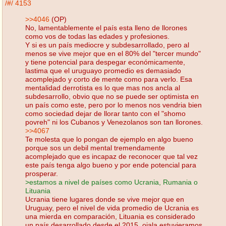
/#/
4153
>>4046
(OP)
No, lamentablemente el país esta lleno de llorones
como vos de todas las edades y profesiones.
Y si es un país mediocre y subdesarrollado, pero al
menos se vive mejor que en el 80% del "tercer mundo"
y tiene potencial para despegar económicamente,
lastima que el uruguayo promedio es demasiado
acomplejado y corto de mente como para verlo. Esa
mentalidad derrotista es lo que mas nos ancla al
subdesarrollo, obvio que no se puede ser optimista en
un país como este, pero por lo menos nos vendria bien
como sociedad dejar de llorar tanto con el "shomo
povreh" ni los Cubanos y Venezolanos son tan llorones.
>>4067
Te molesta que lo pongan de ejemplo en algo bueno
porque sos un debil mental tremendamente
acomplejado que es incapaz de reconocer que tal vez
este país tenga algo bueno y por ende potencial para
prosperar.
>estamos a nivel de países como Ucrania, Rumania o
Lituania
Ucrania tiene lugares donde se vive mejor que en
Uruguay, pero el nivel de vida promedio de Ucrania es
una mierda en comparación, Lituania es considerado
un país desarrollado desde el 2015, ojala estuvieramos