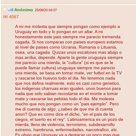
Anónimo
25/08/20 04:07
/#/
4067
A mi me molesta que siempre pongan como ejemplo a
Uruguay en todo y lo pongan en un altar. A mi
honestamente este pais siempre me parecio tremenda
cagada. Si nos comparas con paises europeos estamos
al nivel de paises como Ucrania, Rumania o Lituania,
osea, una cagada. Quizas unos escalones mas abajo o
mas arriba, depende. Aparte la gente uruguaya siempre
me parecio una mierda, la "cultura" (si es que se le
puede llamar cultura) uruguaya siempre me parecio
una mierda, se basa en tomar mate, ver futbol en la TV
y rascarse los huevos todo el dia. No tenemos nada
que nos defina realmente, esto es casi como genetico,
los indigenas charruas eran iguales, unos buenos para
nada que solo sabian recostarse en el monte a tomar
mate y rascarse las pelotas todo el dia. Me molesta
mucho que nos pongan como un "pais ejemplo". Pero
me di cuenta de algo, ¿sabes de que me di cuenta
anon? Que es como dice el dicho, "en el pais de los
ciegos, el tuerto es el rey". Latinoamerica es un pozo de
mierda, lleno de violencia, terrorismo, subdesarrollo
extremo, hambruna, enfermedades, narcotrafico, etc.
Es obvio que Uruguay va a destacar un poco mas que