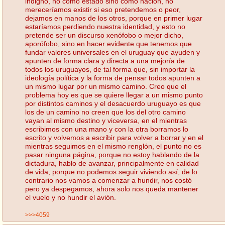
indigno, no como estado sino como nación, no
mereceríamos existir si eso pretendemos o peor,
dejamos en manos de los otros, porque en primer lugar
estaríamos perdiendo nuestra identidad, y esto no
pretende ser un discurso xenófobo o mejor dicho,
aporófobo, sino en hacer evidente que tenemos que
fundar valores universales en el uruguay que ayuden y
apunten de forma clara y directa a una mejoría de
todos los uruguayos, de tal forma que, sin importar la
ideología política y la forma de pensar todos apunten a
un mismo lugar por un mismo camino. Creo que el
problema hoy es que se quiere llegar a un mismo punto
por distintos caminos y el desacuerdo uruguayo es que
los de un camino no creen que los del otro camino
vayan al mismo destino y viceversa, en el mientras
escribimos con una mano y con la otra borramos lo
escrito y volvemos a escribir para volver a borrar y en el
mientras seguimos en el mismo renglón, el punto no es
pasar ninguna página, porque no estoy hablando de la
dictadura, hablo de avanzar, principalmente en calidad
de vida, porque no podemos seguir viviendo así, de lo
contrario nos vamos a comenzar a hundir, nos costó
pero ya despegamos, ahora solo nos queda mantener
el vuelo y no hundir el avión.
>>>4059