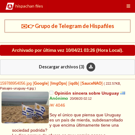
hispachan files
✉️👉 Grupo de Telegram de Hispafiles
Archivado por última vez
10/04/21 03:26
(Hora Local).
Descargar archivos (
3
)
159788954056.jpg
[
Google
]
[
ImgOps
]
[
iqdb
]
[
SauceNAO
]
( 222.57KB
,
Paisajes-uruguay-4.jpg
)
Opinión sincera sobre Uruguay
Anónimo
20/08/20 02:12
/#/
4046
Soy el único que piensa que Uruguay
es un país de mierda, subdesarrollado
y que encima últimamente tiene una
sociedad podrida?