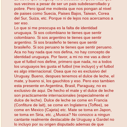
sus vecinos a pesar de ser un pais subdesarrollado y
pobre. Pero igual me molesta que nos pongan al nivel
de paises como Suecia, Paises Bajos, Taiwan, Corea
del Sur, Suiza, etc. Porque ni de lejos nos acercamos a
ser eso.
Lo que si me preocupa es la falta de identidad
uruguaya. Si sos colombiano te tienes que sentir
colombiano. Si sos argentino te tienes que sentir
argentino. Si sos brasileño te tienes que sentir
brasileño. Si sos peruano te tienes que sentir peruano.
Aca no hay nada que nos defina, no hay concepto de
identidad uruguaya. Por favor, a mi no me vas a decir
que el futbol nos define, primero que nada, no a todos
los uruguayos les gusta el futbol (me incluyo) y el futbol
es algo internacional. Osea que no es exclusivo del
Uruguay. Bueno, despues tenemos el dulce de leche, el
mate, y bueno si, los gauchitos y eso. Pero eso tambien
esta presente en Argentina, Brasil, Paraguay, no es
exclusivo de aqui. De hecho el mate y el dulce de leche
son practicamente internacionales (especialmente el
dulce de leche). Dulce de leche se come en Francia
(Confiture de lait), se come en Inglaterra (Toffee), se
come en Mexico (Cajeta) etc. Mate se toma en Japon,
se toma en Siria, etc. ¿Musica? No conozco a ningun
cantante realmente destacable de Uruguay a Gardel no
lo incluyo por su origen disputado ademas de que