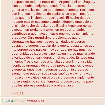
despues de todo no nacio ni en Argentina ni en Uruguay
sino que habia emigrado desde Francia, nuestros
generos musicales mas abundantes (cumbia, rock, etc)
son intentos mediocres de copiar a los argentinos (por
mas que me linchen por decir esto). El hecho de que
nuestro pais exista como estado independiente solo por
el simple hecho de evitar que Brasil y Argentina no se
disputen un territorio y terminen en guerra tambien
contribuye a que haya un vacio enorme de sentimiento
uruguayo. Otro grandisimo problema es que en
Uruguay no hay muchas oportunidades si queres
destacar o queres trabajar de lo que te gusta tenes que
irte porque este pais es muy cerrado, no hay muchas
oportunidades laborales y no hay un marco muy grande
y variado de consumidores en el mercado. Es todo una
mierda. Y esto sumado a la falta de una firme y solida
identidad uruguaya de verdad provoca que los jovenes
y generaciones mas modernas decidan irse porque
sienten que pueden seguir sus sueños o vivir una vida
mas plena y exitosa en otro pais o porque simplemente
no se sienten lo suficientemente uruguayos como para
que les interese quedarse y prefieren irse.
>>>4153
Anónimo
17/09/20 14:18