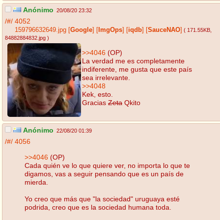
Anónimo
20/08/20 23:32
/#/
4052
159796632649.jpg
[
Google
]
[
ImgOps
]
[
iqdb
]
[
SauceNAO
]
( 171.55KB
,
84882884832.jpg
)
>>4046
(OP)
La verdad me es completamente
indiferente, me gusta que este país
sea irrelevante.
>>4048
Kek, esto.
Gracias
Zeta
Qkito
Anónimo
22/08/20 01:39
/#/
4056
>>4046
(OP)
Cada quién ve lo que quiere ver, no importa lo que te
digamos, vas a seguir pensando que es un país de
mierda.
Yo creo que más que "la sociedad" uruguaya esté
podrida, creo que es la sociedad humana toda.