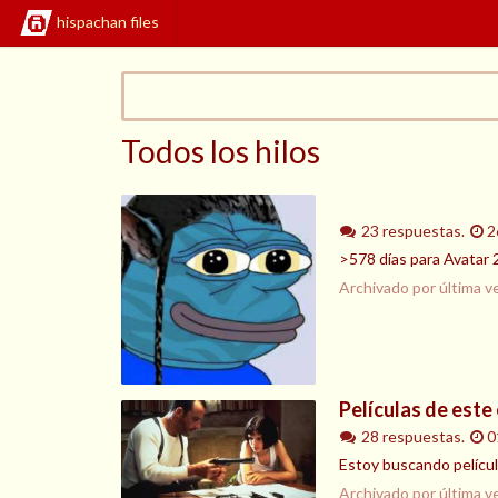
hispachan files
Todos los hilos
23 respuestas.
2
>578 días para Avatar 
Archivado por última v
Películas de este 
28 respuestas.
0
Estoy buscando película
Archivado por última v