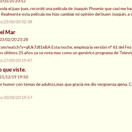
3/03/20 20:52
a el juas-juas, recordé una película de Joaquin Phoenix que casi me hace l
n). Realmente esta película me hizo cambiar mi opinión del buen Joaquin, a
ez
23/03/20 02:38
del Mar
23/02/20 23:28
m/watch?v=qlUk7z81eBA Esta noche, empieza la versión n° 61 del Festiva
os últimos 25 años ya se nota mas como un genérico programa de Televis
ez
27/03/20 19:47
 que viste.
21/12/19 19:50
r humor con temas de adultos,mas que gracia me dio vergüenza ajena. Cre
ez
30/03/20 19:57