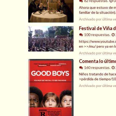
62 respuestas.
0
Ahora que estuvo de mod
familiar de la situació
Archivado por última v
Festival de Viña 
100 respuestas.
https://www.youtube.co
en >>/mu/ pero ya en l
Archivado por última v
Comenta lo último
160 respuestas.
Niños tratando de hace
>pérdida de tiempo/10
Archivado por última v