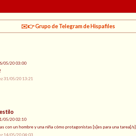
✉️👉 Grupo de Telegram de Hispafiles
6/05/20 03:00
2
ez
31/05/20 13:21
estilo
1/05/20 02:10
s con un hombre y una niña cómo protagonistas [s]es para una tarea[/s] Ej
ez
14/05/20 04:03