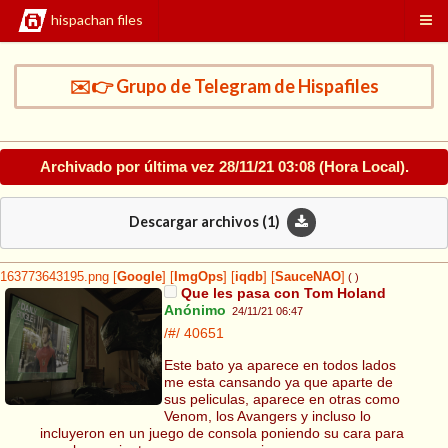
hispachan files
✉️👉 Grupo de Telegram de Hispafiles
Archivado por última vez
28/11/21 03:08
(Hora Local).
Descargar archivos (
1
)
163773643195.png
[
Google
]
[
ImgOps
]
[
iqdb
]
[
SauceNAO
]
( )
Que les pasa con Tom Holand
Anónimo
24/11/21 06:47
/#/
40651
Este bato ya aparece en todos lados
me esta cansando ya que aparte de
sus peliculas, aparece en otras como
Venom, los Avangers y incluso lo
incluyeron en un juego de consola poniendo su cara para