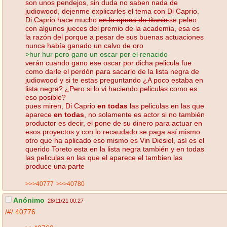
son unos pendejos, sin duda no saben nada de
judiowood, dejenme explicarles el tema con Di Caprio.
Di Caprio hace mucho
en la epoca de titanic
se peleo
con algunos jueces del premio de la academia, esa es
la razón del porque a pesar de sus buenas actuaciones
nunca había ganado un calvo de oro
>hur hur pero gano un oscar por el renacido
verán cuando gano ese oscar por dicha pelicula fue
como darle el perdón para sacarlo de la lista negra de
judiowood y si te estas preguntando ¿A poco estaba en
lista negra? ¿Pero si lo vi haciendo peliculas como es
eso posible?
pues miren, Di Caprio
en todas
las peliculas en las que
aparece
en todas
, no solamente es actor si no también
productor es decir, el pone de su dinero para actuar en
esos proyectos y con lo recaudado se paga así mismo
otro que ha aplicado eso mismo es Vin Diesiel, así es el
querido Toreto esta en la lista negra también y en todas
las peliculas en las que el aparece el tambien las
produce
una parte
>>>40777
>>>40780
Anónimo
28/11/21 00:27
/#/
40776