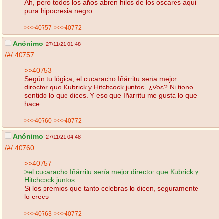
Ah, pero todos los años abren hilos de los oscares aqui,
pura hipocresia negro
>>>40757
>>>40772
Anónimo
27/11/21 01:48
/#/
40757
>>40753
Según tu lógica, el cucaracho Iñárritu sería mejor
director que Kubrick y Hitchcock juntos. ¿Ves? Ni tiene
sentido lo que dices. Y eso que Iñárritu me gusta lo que
hace.
>>>40760
>>>40772
Anónimo
27/11/21 04:48
/#/
40760
>>40757
>el cucaracho Iñárritu sería mejor director que Kubrick y
Hitchcock juntos
Si los premios que tanto celebras lo dicen, seguramente
lo crees
>>>40763
>>>40772