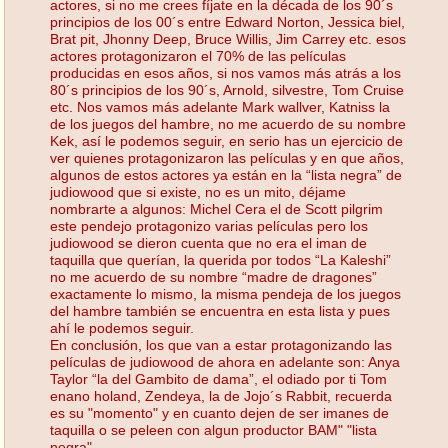
actores, si no me crees fíjate en la década de los 90´s
principios de los 00´s entre Edward Norton, Jessica biel,
Brat pit, Jhonny Deep, Bruce Willis, Jim Carrey etc. esos
actores protagonizaron el 70% de las películas
producidas en esos años, si nos vamos más atrás a los
80´s principios de los 90´s, Arnold, silvestre, Tom Cruise
etc. Nos vamos más adelante Mark wallver, Katniss la
de los juegos del hambre, no me acuerdo de su nombre
Kek, así le podemos seguir, en serio has un ejercicio de
ver quienes protagonizaron las películas y en que años,
algunos de estos actores ya están en la “lista negra” de
judiowood que si existe, no es un mito, déjame
nombrarte a algunos: Michel Cera el de Scott pilgrim
este pendejo protagonizo varias películas pero los
judiowood se dieron cuenta que no era el iman de
taquilla que querían, la querida por todos “La Kaleshi”
no me acuerdo de su nombre “madre de dragones”
exactamente lo mismo, la misma pendeja de los juegos
del hambre también se encuentra en esta lista y pues
ahí le podemos seguir.
En conclusión, los que van a estar protagonizando las
películas de judiowood de ahora en adelante son: Anya
Taylor “la del Gambito de dama”, el odiado por ti Tom
enano holand, Zendeya, la de Jojo´s Rabbit, recuerda
es su "momento" y en cuanto dejen de ser imanes de
taquilla o se peleen con algun productor BAM" "lista
negra"