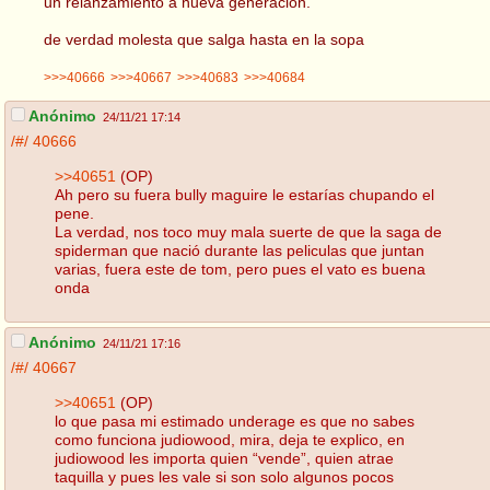
un relanzamiento a nueva generacion.
de verdad molesta que salga hasta en la sopa
>>>40666
>>>40667
>>>40683
>>>40684
Anónimo
24/11/21 17:14
/#/
40666
>>40651
(OP)
Ah pero su fuera bully maguire le estarías chupando el
pene.
La verdad, nos toco muy mala suerte de que la saga de
spiderman que nació durante las peliculas que juntan
varias, fuera este de tom, pero pues el vato es buena
onda
Anónimo
24/11/21 17:16
/#/
40667
>>40651
(OP)
lo que pasa mi estimado underage es que no sabes
como funciona judiowood, mira, deja te explico, en
judiowood les importa quien “vende”, quien atrae
taquilla y pues les vale si son solo algunos pocos