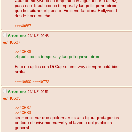
Cuando hollywood se empeña con algun actor o actriz,
pasa eso. Igual eso es temporal y luego llegaran otros
que le quitaran el puesto. Es como funciona Hollywood
desde hace mucho
>>>40687
Anónimo
24/11/21 20:48
/#/
40687
>>40686
>Igual eso es temporal y luego llegaran otros
Esto no aplica con Di Caprio, ese wey siempre está bien
arriba
>>>40690
>>>40772
Anónimo
24/11/21 20:51
/#/
40689
>>40667
>>40683
sin mencionar que spiderman es una figura protagonica
en todo el universo marvel y el favorito del publio en
general