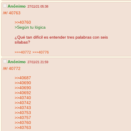
Anónimo
27/11/21 05:38
/#/
40763
>>40760
>Según tu lógica
¿Qué tan difícil es entender tres palabras con seis
sílabas?
>>>40772
>>>40776
Anónimo
27/11/21 21:59
/#/
40772
>>40687
>>40690
>>40690
>>40692
>>40740
>>40742
>>40743
>>40753
>>40757
>>40760
>>40763