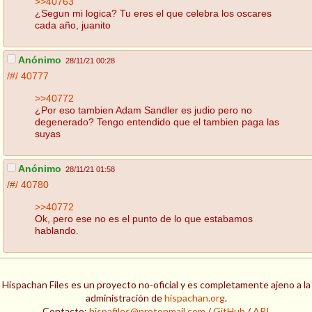
>>40763
¿Segun mi logica? Tu eres el que celebra los oscares
cada año, juanito
Anónimo
28/11/21 00:28
/#/
40777
>>40772
¿Por eso tambien Adam Sandler es judio pero no
degenerado? Tengo entendido que el tambien paga las
suyas
Anónimo
28/11/21 01:58
/#/
40780
>>40772
Ok, pero ese no es el punto de lo que estabamos
hablando.
Hispachan Files es un proyecto no-oficial y es completamente ajeno a la
administración de
hispachan.org
.
Contacto:
hispafiles@protonmail.com
/
GitHub
/
API