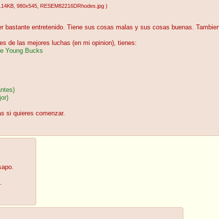
.14KB
, 980x545
, RESEM82216DRhodes.jpg
)
ser bastante entretenido. Tiene sus cosas malas y sus cosas buenas. Tambi
s de las mejores luchas (en mi opinion), tienes:
e Young Bucks
ntes)
or)
s si quieres comenzar.
sapo.
.