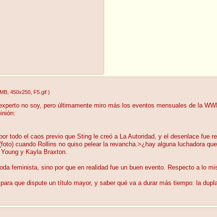
3MB
, 450x250
, F5.gif
)
, experto no soy, pero últimamente miro más los eventos mensuales de la 
inión:
por todo el caos previo que Sting le creó a La Autoridad, y el desenlace fue
(foto) cuando Rollins no quiso pelear la revancha.>¿hay alguna luchadora q
 Young y Kayla Braxton.
da feminista, sino por que en realidad fue un buen evento. Respecto a lo mism
 para que dispute un título mayor, y saber qué va a durar más tiempo: la dup