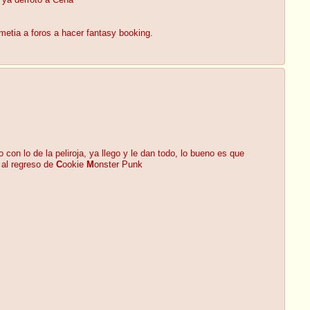
 ya derroto a Cena
metia a foros a hacer fantasy booking.
con lo de la peliroja, ya llego y le dan todo, lo bueno es que
 al regreso de
C
ookie
M
onster Punk