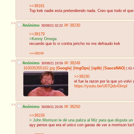
>>38181
Top kek nadie esta pretendiendo nada. Creo que todo el que 
>>
Anónimo
/#/
38230
30/08/21 02:22
>>38179
>Kenny Omega
recuerdo que lo vi contra jericho no me defraudo kek
>>>38249
>>
Anónimo
/#/
38249
30/08/21 19:59
163035355162.jpg
[
Google
]
[
ImgOps
]
[
iqdb
]
[
SauceNAO
]
( 62.
>>38230
el fue la razon por la que yo volvi 
https://youtu.be/U07Qds43mpI
>>
Anónimo
/#/
38250
30/08/21 20:05
>>38158
> John Morrison le dé una paliza al Miz para que dispute un 
ayy pense que era el unico con ganas de ver a morrison luch