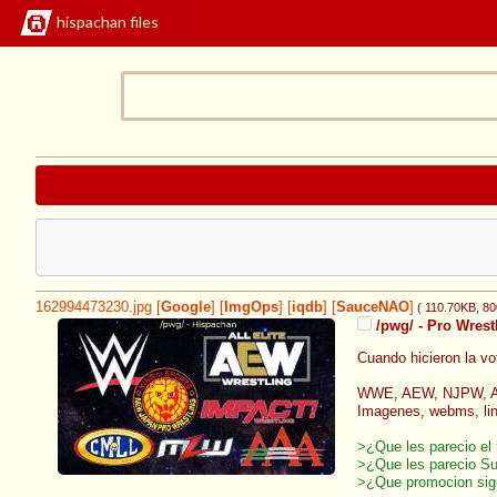
hispachan files
162994473230.jpg
[
Google
]
[
ImgOps
]
[
iqdb
]
[
SauceNAO
]
( 110.70KB
, 8
/pwg/ - Pro Wrest
Cuando hicieron la vo
WWE, AEW, NJPW, AAA
Imagenes, webms, lin
>¿Que les parecio el
>¿Que les parecio 
>¿Que promocion sig