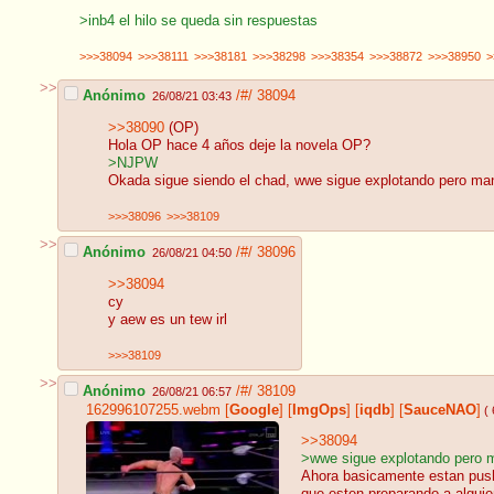
>inb4 el hilo se queda sin respuestas
>>>38094
>>>38111
>>>38181
>>>38298
>>>38354
>>>38872
>>>38950
>
>>
Anónimo
/#/
38094
26/08/21 03:43
>>38090
(OP)
Hola OP hace 4 años deje la novela OP?
>NJPW
Okada sigue siendo el chad, wwe sigue explotando pero mant
>>>38096
>>>38109
>>
Anónimo
/#/
38096
26/08/21 04:50
>>38094
cy
y aew es un tew irl
>>>38109
>>
Anónimo
/#/
38109
26/08/21 06:57
162996107255.webm
[
Google
]
[
ImgOps
]
[
iqdb
]
[
SauceNAO
]
( 
>>38094
>wwe sigue explotando pero ma
Ahora basicamente estan pushe