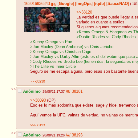
163016936343.jpg
[
Google
]
[
ImgOps
]
[
iqdb
]
[
SauceNAO
]
( 101
>>38120
La verdad es que puede llegar a 
variado en cuanto a estilos.
Si quieres algunas recomendacione
>Kenny Omega & Hangman vs Th
>Dustin Rhodes vs Cody Rhodes
>Kenny Omega vs Pac
>Jon Moxley (Dean Ambrose) vs Chris Jericho
>Kenny Omega vs Christian Cage
>Jon Moxley vs Darby Allin (este es el del webm que pase a
>Cody Rhodes vs Brodie Lee (tienen dos, la segunda es mej
>The Elite vs Inner Circle
Seguro se me escapa alguna, pero esas son bastante buena
>>>38230
>>
Anónimo
/#/
38181
28/08/21 17:37
>>38090
(OP)
Eso es lo más sodomita que existe, sage y hide, tremendo 
Aquí vemos la UFC, vainas de verdad, no vainas de mentira
>>>38193
>>
Anónimo
/#/
38193
28/08/21 19:26