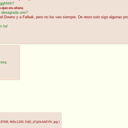
ngghhhh?
a que es ahora
te desagrada uno?
nd Downs y a Falbak, pero no los veo siempre. De resto solo sigo algunas pr
n /w/
hora
.87KB
, 900x1200
, EdD_d7gXkAA0YN-.jpg
)