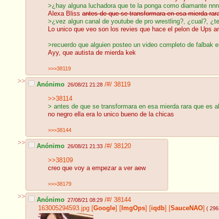
>¿hay alguna luchadora que te la ponga como diamante nn
Alexa Bliss
antes de que se transformara en esa mierda rar
>¿vez algun canal de youtube de pro wrestling?, ¿cual?, ¿
Lo unico que veo son los revies que hace el pelon de Ups a
>recuerdo que alguien posteo un video completo de falbak e
Ayy, que autista de mierda kek
>>>38119
>>
Anónimo
/#/
38119
26/08/21 21:28
>>38114
> antes de que se transformara en esa mierda rara que es a
no negro ella era lo unico bueno de la chicas
>>>38144
>>
Anónimo
/#/
38120
26/08/21 21:33
>>38109
creo que voy a empezar a ver aew
>>>38179
>>
Anónimo
/#/
38144
27/08/21 08:29
163005294593.jpg
[
Google
]
[
ImgOps
]
[
iqdb
]
[
SauceNAO
]
( 296