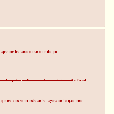
a aparecer bastante por un buen tiempo.
a salido jodido
el filtro no me deja escribirlo con B
y Daniel
 que en esos roster estaban la mayoria de los que tienen