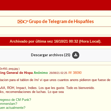
✉️👉 Grupo de Telegram de Hispafiles
Archivado por última vez
16/10/21 00:32
(Hora Local).
Descargar archivos (
25
)
00x450
, pwg.jpg
)
ling General de Hispa
Anónimo
/#/
38090
26/08/21 02:25
tacion para el tablon de /m/ vi que unos cuantos anons pidieron que fuese de 
, ROH, Impact, Indies. Los que les guste. Todo es bienvenido.
ks, recomendaciones de luchas. Lo que sea
 regreso de CM Punk?
Summerslam?
uen actualmente?