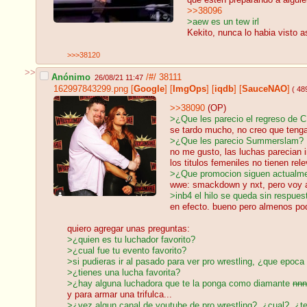
que esten preparando a alguie
>>38096
>aew es un tew irl
Kekito, nunca lo habia visto 
>>>38120
>>
Anónimo
/#/
38111
26/08/21 11:47
162997843299.png
[
Google
]
[
ImgOps
]
[
iqdb
]
[
SauceNAO
]
( 48
>>38090
(OP)
>¿Que les parecio el regreso de
se tardo mucho, no creo que tenga
>¿Que les parecio Summerslam?
no me gusto, las luchas parecian i
los titulos femeniles no tienen re
>¿Que promocion siguen actualm
wwe: smackdown y nxt, pero voy a 
>inb4 el hilo se queda sin respues
en efecto. bueno pero almenos p
quiero agregar unas preguntas:
>¿quien es tu luchador favorito?
>¿cual fue tu evento favorito?
>si pudieras ir al pasado para ver pro wrestling, ¿que epoca
>¿tienes una lucha favorita?
>¿hay alguna luchadora que te la ponga como diamante
nnn
y para armar una trifulca...
>¿vez algun canal de youtube de pro wrestling?, ¿cual?, ¿