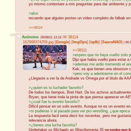
yo mismo contestare a mis preguntas para dar ambiente y p
>also
recuerdo que alguien posteo un video completo de falbak en 
>>>38114
>>
Anónimo
/#/
38114
26/08/21 13:15
162998374259.jpg
[
Google
]
[
ImgOps
]
[
iqdb
]
[
SauceNAO
]
( 86.
>>38111
>espero que no haya vuelto solo p
Dijo que habia vuelto para estar 
>ademas me ardio tremendo el ano c
Kek, es que tienen una obsesion c
>pero voy a adentrarme en el cons
¿Llegaste a ver la de Andrade vs Omega por el titulo de A
>¿quien es tu luchador favorito?
De todos los tiempos, Bret Hart. De los activos actualmente
Bryan, que tiene toda la pinta de que piensa aparecer en A
>¿cual fue tu evento favorito?
Dificil pensar en un solo evento. Aunque no es un evento en
>si pudieras ir al pasado para ver pro wrestling, ¿que epoca
La respuesta facil seria decir los noventas, pero me gustar
relevancia ahora.
>¿tienes una lucha favorita?
Undertaker vs Michaels en Wrestlemania 26
yo juraba que M