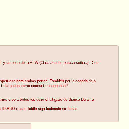
WWE y un poco de la AEW
(Chris Jericho parece señora)
. Con
 respetuoso para ambas partes. También por la cagada dejó
ue te la ponga como diamante nnngghhhh?
o, creo a todos les dolió el latigazo de Bianca Belair a
la RKBRO o que Riddle siga luchando sin botas.