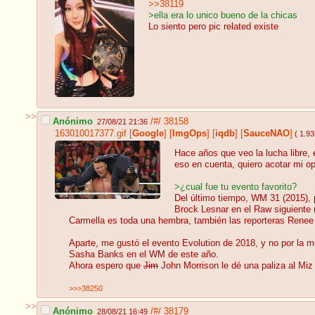
>>38119
>ella era lo unico bueno de la chicas
Lo siento pero pic related existe
>>
Anónimo
/#/
38158
27/08/21 21:36
163010017377.gif
[
Google
]
[
ImgOps
]
[
iqdb
]
[
SauceNAO
]
( 1.9
Hace años que veo la lucha libre
eso en cuenta, quiero acotar mi op
>¿cual fue tu evento favorito?
Del último tiempo, WM 31 (2015), 
Brock Lesnar en el Raw siguiente 
Carmella es toda una hembra, también las reporteras Renee
Aparte, me gustó el evento Evolution de 2018, y no por la mo
Sasha Banks en el WM de este año.
Ahora espero que
Jim
John Morrison le dé una paliza al Miz
>>>38250
>>
Anónimo
/#/
38179
28/08/21 16:49