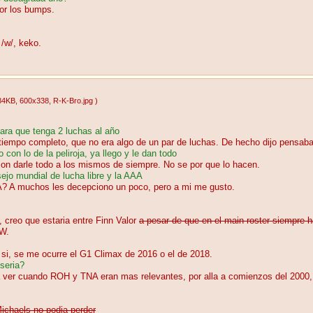
or los bumps.
/w/, keko.
84KB
, 600x338
, R-K-Bro.jpg
)
ara que tenga 2 luchas al año
a tiempo completo, que no era algo de un par de luchas. De hecho dijo pensab
on lo de la peliroja, ya llego y le dan todo
on darle todo a los mismos de siempre. No se por que lo hacen.
ejo mundial de lucha libre y la AAA
AA? A muchos les decepciono un poco, pero a mi me gusto.
, creo que estaria entre Finn Valor
a pesar de que en el main roster siempre h
EW.
 si, se me ocurre el G1 Climax de 2016 o el de 2018.
 seria?
ia ver cuando ROH y TNA eran mas relevantes, por alla a comienzos del 2000,
ichaels no podia perder