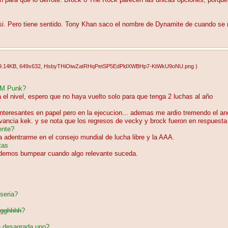
n para que lo derrote. Brock o The Rock parecen las unicas opciones, porque
asi. Pero tiene sentido. Tony Khan saco el nombre de Dynamite de cuando se 
9.14KB
, 649x632
, HsbyTHiOiwZatRHqPetSP5EdPldXWBHp7-KtWkU9oNU.png
)
 CM Punk?
 el nivel, espero que no haya vuelto solo para que tenga 2 luchas al año
nteresantes en papel pero en la ejecucion... ademas me ardio tremendo el ano 
levancia kek. y se nota que los regresos de vecky y brock fueron en respuesta
ente?
adentrarme en el consejo mundial de lucha libre y la AAA.
tas
odemos bumpear cuando algo relevante suceda.
 seria?
gghhhh
?
te desagrada uno?