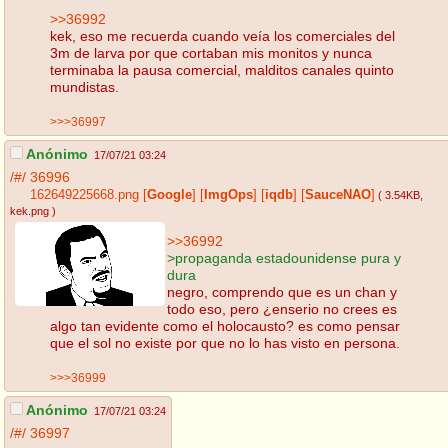
>>36992
kek, eso me recuerda cuando veía los comerciales del
3m de larva por que cortaban mis monitos y nunca
terminaba la pausa comercial, malditos canales quinto
mundistas.
>>>36997
Anónimo
17/07/21 03:24
/#/
36996
162649225668.png
[
Google
]
[
ImgOps
]
[
iqdb
]
[
SauceNAO
]
( 3.54KB
,
kek.png
)
>>36992
>propaganda estadounidense pura y
dura
negro, comprendo que es un chan y
todo eso, pero ¿enserio no crees es
algo tan evidente como el holocausto? es como pensar
que el sol no existe por que no lo has visto en persona.
>>>36999
Anónimo
17/07/21 03:24
/#/
36997