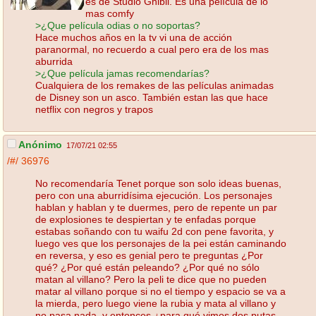
es de Studio Ghibli. Es una película de lo
mas comfy
>¿Que película odias o no soportas?
Hace muchos años en la tv vi una de acción
paranormal, no recuerdo a cual pero era de los mas
aburrida
>¿Que película jamas recomendarías?
Cualquiera de los remakes de las películas animadas
de Disney son un asco. También estan las que hace
netflix con negros y trapos
Anónimo
17/07/21 02:55
/#/
36976
No recomendaría Tenet porque son solo ideas buenas,
pero con una aburridísima ejecución. Los personajes
hablan y hablan y te duermes, pero de repente un par
de explosiones te despiertan y te enfadas porque
estabas soñando con tu waifu 2d con pene favorita, y
luego ves que los personajes de la pei están caminando
en reversa, y eso es genial pero te preguntas ¿Por
qué? ¿Por qué están peleando? ¿Por qué no sólo
matan al villano? Pero la peli te dice que no pueden
matar al villano porque si no el tiempo y espacio se va a
la mierda, pero luego viene la rubia y mata al villano y
no pasa nada, y entonces ¿para qué vimos dos putas