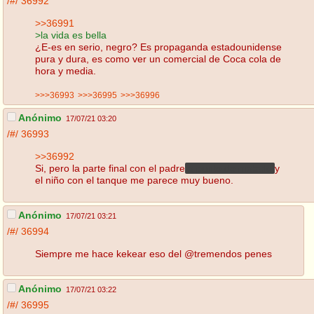
/#/
36992
>>36991
>la vida es bella
¿E-es en serio, negro? Es propaganda estadounidense
pura y dura, es como ver un comercial de Coca cola de
hora y media.
>>>36993
>>>36995
>>>36996
Anónimo
17/07/21 03:20
/#/
36993
>>36992
Si, pero la parte final con el padre
a punto de matarlo
y
el niño con el tanque me parece muy bueno.
Anónimo
17/07/21 03:21
/#/
36994
Siempre me hace kekear eso del @tremendos penes
Anónimo
17/07/21 03:22
/#/
36995