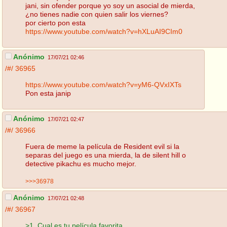
jani, sin ofender porque yo soy un asocial de mierda,
¿no tienes nadie con quien salir los viernes?
por cierto pon esta
https://www.youtube.com/watch?v=hXLuAI9CIm0
Anónimo
17/07/21 02:46
/#/
36965
https://www.youtube.com/watch?v=yM6-QVxIXTs
Pon esta janip
Anónimo
17/07/21 02:47
/#/
36966
Fuera de meme la película de Resident evil si la
separas del juego es una mierda, la de silent hill o
detective pikachu es mucho mejor.
>>>36978
Anónimo
17/07/21 02:48
/#/
36967
>1. Cual es tu película favorita.