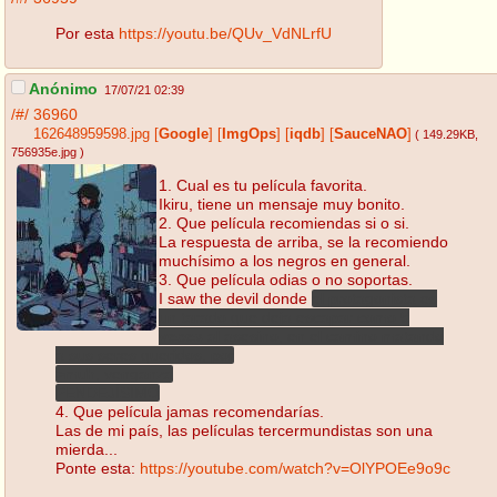
Por esta
https://youtu.be/QUv_VdNLrfU
Anónimo
17/07/21 02:39
/#/
36960
162648959598.jpg
[
Google
]
[
ImgOps
]
[
iqdb
]
[
SauceNAO
]
( 149.29KB
,
756935e.jpg
)
1. Cual es tu película favorita.
Ikiru, tiene un mensaje muy bonito.
2. Que película recomiendas si o si.
La respuesta de arriba, se la recomiendo
muchísimo a los negros en general.
3. Que película odias o no soportas.
I saw the devil donde
el protagonista es
un tarado que deja escapar como
5
veces
al asesino, en el camino matando
a sus seres queridos, por
>muh, venganza
PENDEJÍSIMO
4. Que película jamas recomendarías.
Las de mi país, las películas tercermundistas son una
mierda...
Ponte esta:
https://youtube.com/watch?v=OlYPOEe9o9c