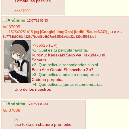
Tómate las pastillas.
>>>37009
Anónimo
17/07/21 03:33
/#/
37005
162649281415.jpg
[
Google
]
[
ImgOps
]
[
iqdb
]
[
SauceNAO
]
( 51.08KB
,
6b7781b9080c4226c7bde08c6b27ee32501a4da32c829b5565.jpg
)
>>36925
(OP)
>1. Cual es tu película favorita.
Kuroinu: Kedakaki Seijo wa Hakudaku ni
Somaru
>2. Que película recomiendas si o si.
Baku Ane Otouto Shibocchau Zo?
>3. Que película odias o no soportas.
Cadena perpetua
>4. Que película jamas recomendarías.
Uno de los nuestros
Anónimo
17/07/21 03:33
/#/
37006
>t.
ese texto,un chanero promedio.