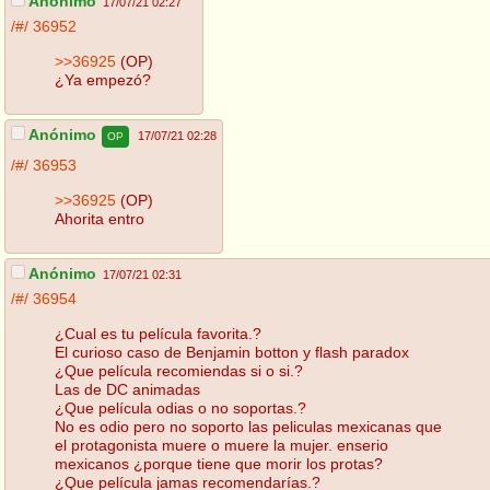
Anónimo
17/07/21 02:27
/#/
36952
>>36925
(OP)
¿Ya empezó?
Anónimo
17/07/21 02:28
OP
/#/
36953
>>36925
(OP)
Ahorita entro
Anónimo
17/07/21 02:31
/#/
36954
¿Cual es tu película favorita.?
El curioso caso de Benjamin botton y flash paradox
¿Que película recomiendas si o si.?
Las de DC animadas
¿Que película odias o no soportas.?
No es odio pero no soporto las peliculas mexicanas que
el protagonista muere o muere la mujer. enserio
mexicanos ¿porque tiene que morir los protas?
¿Que película jamas recomendarías.?