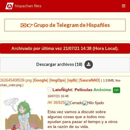
hispachan files
✉️👉 Grupo de Telegram de Hispafiles
Archivado por última vez
21/07/21 14:38
(Hora Local).
Descargar archivos (
18
)
162645408539.png
[
Google
]
[
ImgOps
]
[
iqdb
]
[
SauceNAO
]
( 1.53MB
, fea-
chan_color.png
)
LateÑight: Películas
Anónimo
OP
16/07/21 16:48
/#/
36925
Esta vez vamos a discutir sobre
algunas cosas que a todos nos
ayudan para pasar el tiempo y a otros
es la razón de su vida.