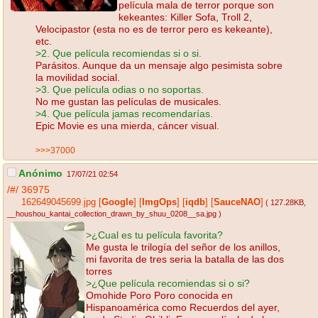
película mala de terror porque son
kekeantes: Killer Sofa, Troll 2,
Velocipastor (esta no es de terror pero es kekeante),
etc.
>2. Que película recomiendas si o si.
Parásitos. Aunque da un mensaje algo pesimista sobre
la movilidad social.
>3. Que película odias o no soportas.
No me gustan las películas de musicales.
>4. Que película jamas recomendarías.
Epic Movie es una mierda, cáncer visual.
>>>37000
Anónimo
17/07/21 02:54
/#/
36975
162649045699.jpg
[
Google
]
[
ImgOps
]
[
iqdb
]
[
SauceNAO
]
( 127.28KB
,
__houshou_kantai_collection_drawn_by_shuu_0208__sa.jpg
)
>¿Cual es tu película favorita?
Me gusta le trilogía del señor de los anillos,
mi favorita de tres seria la batalla de las dos
torres
>¿Que película recomiendas si o si?
Omohide Poro Poro conocida en
Hispanoamérica como Recuerdos del ayer,