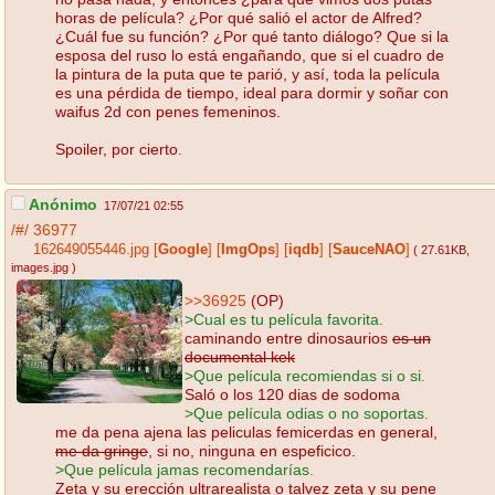
horas de película? ¿Por qué salió el actor de Alfred?
¿Cuál fue su función? ¿Por qué tanto diálogo? Que si la
esposa del ruso lo está engañando, que si el cuadro de
la pintura de la puta que te parió, y así, toda la película
es una pérdida de tiempo, ideal para dormir y soñar con
waifus 2d con penes femeninos.
Spoiler, por cierto.
Anónimo
17/07/21 02:55
/#/
36977
162649055446.jpg
[
Google
]
[
ImgOps
]
[
iqdb
]
[
SauceNAO
]
( 27.61KB
,
images.jpg
)
>>36925
(OP)
>Cual es tu película favorita.
caminando entre dinosaurios
es un
documental kek
>Que película recomiendas si o si.
Saló o los 120 dias de sodoma
>Que película odias o no soportas.
me da pena ajena las peliculas femicerdas en general,
me da gringe
, si no, ninguna en espeficico.
>Que película jamas recomendarías.
Zeta y su erección ultrarealista o talvez zeta y su pene