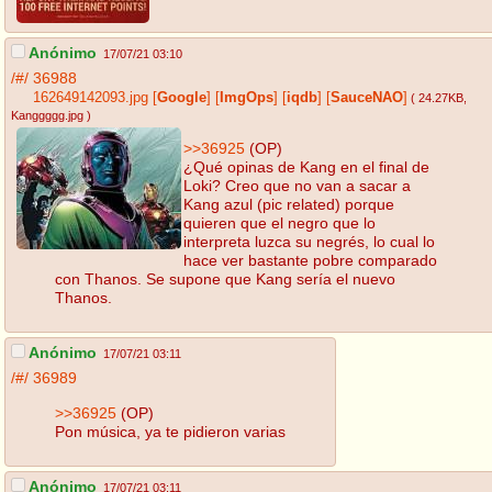
Anónimo
17/07/21 03:10
/#/
36988
162649142093.jpg
[
Google
]
[
ImgOps
]
[
iqdb
]
[
SauceNAO
]
( 24.27KB
,
Kanggggg.jpg
)
>>36925
(OP)
¿Qué opinas de Kang en el final de
Loki? Creo que no van a sacar a
Kang azul (pic related) porque
quieren que el negro que lo
interpreta luzca su negrés, lo cual lo
hace ver bastante pobre comparado
con Thanos. Se supone que Kang sería el nuevo
Thanos.
Anónimo
17/07/21 03:11
/#/
36989
>>36925
(OP)
Pon música, ya te pidieron varias
Anónimo
17/07/21 03:11