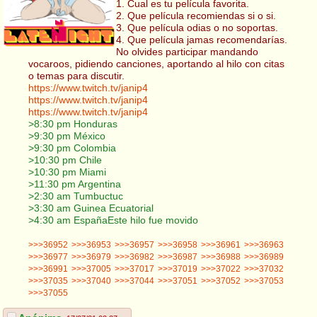
1. Cual es tu película favorita.
2. Que película recomiendas si o si.
3. Que película odias o no soportas.
4. Que película jamas recomendarías.
No olvides participar mandando
vocaroos, pidiendo canciones, aportando al hilo con citas
o temas para discutir.
https://www.twitch.tv/janip4
https://www.twitch.tv/janip4
https://www.twitch.tv/janip4
>8:30 pm Honduras
>9:30 pm México
>9:30 pm Colombia
>10:30 pm Chile
>10:30 pm Miami
>11:30 pm Argentina
>2:30 am Tumbuctuc
>3:30 am Guinea Ecuatorial
>4:30 am EspañaEste hilo fue movido
>>>36952
>>>36953
>>>36957
>>>36958
>>>36961
>>>36963
>>>36977
>>>36979
>>>36982
>>>36987
>>>36988
>>>36989
>>>36991
>>>37005
>>>37017
>>>37019
>>>37022
>>>37032
>>>37035
>>>37040
>>>37044
>>>37051
>>>37052
>>>37053
>>>37055