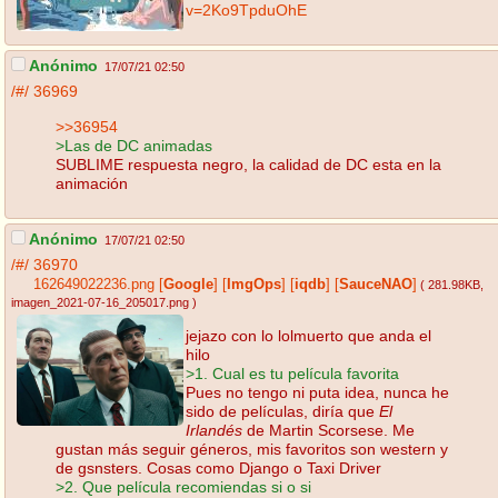
v=2Ko9TpduOhE
Anónimo
17/07/21 02:50
/#/
36969
>>36954
>Las de DC animadas
SUBLIME respuesta negro, la calidad de DC esta en la
animación
Anónimo
17/07/21 02:50
/#/
36970
162649022236.png
[
Google
]
[
ImgOps
]
[
iqdb
]
[
SauceNAO
]
( 281.98KB
,
imagen_2021-07-16_205017.png
)
jejazo con lo lolmuerto que anda el
hilo
>1. Cual es tu película favorita
Pues no tengo ni puta idea, nunca he
sido de películas, diría que
El
Irlandés
de Martin Scorsese. Me
gustan más seguir géneros, mis favoritos son western y
de gsnsters. Cosas como Django o Taxi Driver
>2. Que película recomiendas si o si