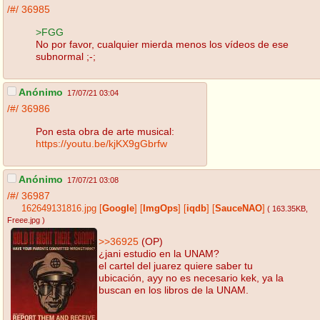
/#/
36985
>FGG
No por favor, cualquier mierda menos los vídeos de ese
subnormal ;-;
Anónimo
17/07/21 03:04
/#/
36986
Pon esta obra de arte musical:
https://youtu.be/kjKX9gGbrfw
Anónimo
17/07/21 03:08
/#/
36987
162649131816.jpg
[
Google
]
[
ImgOps
]
[
iqdb
]
[
SauceNAO
]
( 163.35KB
,
Freee.jpg
)
>>36925
(OP)
¿jani estudio en la UNAM?
el cartel del juarez quiere saber tu
ubicación, ayy no es necesario kek, ya la
buscan en los libros de la UNAM.