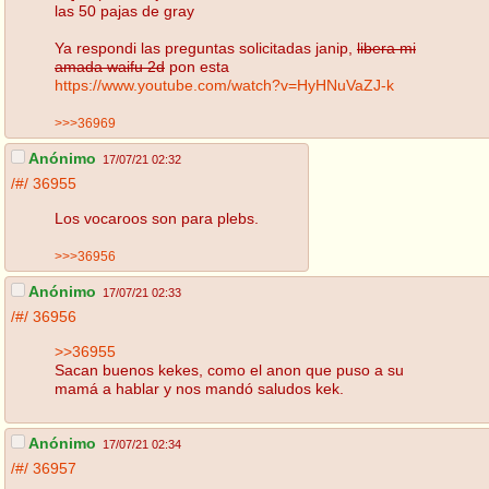
las 50 pajas de gray
Ya respondi las preguntas solicitadas janip,
libera mi
amada waifu 2d
pon esta
https://www.youtube.com/watch?v=HyHNuVaZJ-k
>>>36969
Anónimo
17/07/21 02:32
/#/
36955
Los vocaroos son para plebs.
>>>36956
Anónimo
17/07/21 02:33
/#/
36956
>>36955
Sacan buenos kekes, como el anon que puso a su
mamá a hablar y nos mandó saludos kek.
Anónimo
17/07/21 02:34
/#/
36957