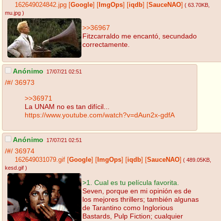
162649024842.jpg
[
Google
]
[
ImgOps
]
[
iqdb
]
[
SauceNAO
]
( 63.70KB
,
mu.jpg
)
>>36967
Fitzcarraldo me encantó, secundado
correctamente.
Anónimo
17/07/21 02:51
/#/
36973
>>36971
La UNAM no es tan difícil...
https://www.youtube.com/watch?v=dAun2x-gdfA
Anónimo
17/07/21 02:51
/#/
36974
162649031079.gif
[
Google
]
[
ImgOps
]
[
iqdb
]
[
SauceNAO
]
( 489.05KB
,
kesd.gif
)
>1. Cual es tu película favorita.
Seven, porque en mi opinión es de
los mejores thrillers; también algunas
de Tarantino como Inglorious
Bastards, Pulp Fiction; cualquier