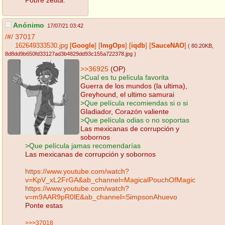
Anónimo
17/07/21 03:42
/#/
37017
162649333530.jpg
[
Google
]
[
ImgOps
]
[
iqdb
]
[
SauceNAO
]
( 80.20KB
,
8d8dd9b650fd33127ad3b4829dd93c155a722378.jpg
)
>>36925
(OP)
>Cual es tu película favorita
Guerra de los mundos (la ultima),
Greyhound, el ultimo samurai
>Que película recomiendas si o si
Gladiador, Corazón valiente
>Que película odias o no soportas
Las mexicanas de corrupción y
sobornos
>Que película jamas recomendarías
Las mexicanas de corrupción y sobornos
https://www.youtube.com/watch?
v=KpV_xL2FrGA&ab_channel=MagicalPouchOfMagic
https://www.youtube.com/watch?
v=m9AAR9pR0lE&ab_channel=SimpsonAhuevo
Ponte estas
>>>37018