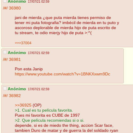
Anónimo
17/07/21 02:59
/#/
36980
jani de mierda ¿que puta mierda tienes permiso de
tener mi puta fotografia? imbécil de mierda en tu puto y
ascoroso deplorable de mierda hijo de puta escrito de
tu stream, te odio mierjy hijo de puta >:^(
>>>37004
Anónimo
17/07/21 02:59
/#/
36981
Pon esta Janip
https://www.youtube.com/watch?v=1BNKXxwm9Dc
Anónimo
17/07/21 02:59
/#/
36982
>>36925
(OP)
>1. Cual es tu película favorita.
Pues mi favorita es CUBE de 1997
>2. Que película recomiendas si o si.
depende, si es de miedo the thing, accion Scar face,
tambien Duro de matar y de guerra la del soldado ryan