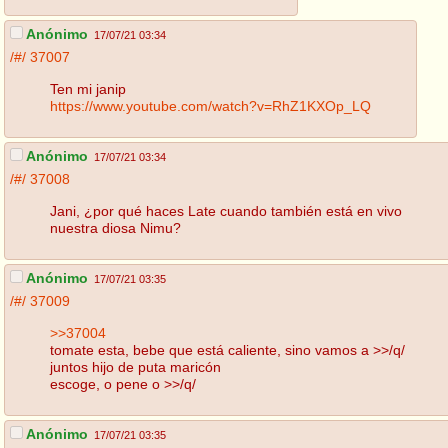
Anónimo
17/07/21 03:34
/#/
37007
Ten mi janip
https://www.youtube.com/watch?v=RhZ1KXOp_LQ
Anónimo
17/07/21 03:34
/#/
37008
Jani, ¿por qué haces Late cuando también está en vivo
nuestra diosa Nimu?
Anónimo
17/07/21 03:35
/#/
37009
>>37004
tomate esta, bebe que está caliente, sino vamos a >>/q/
juntos hijo de puta maricón
escoge, o pene o >>/q/
Anónimo
17/07/21 03:35