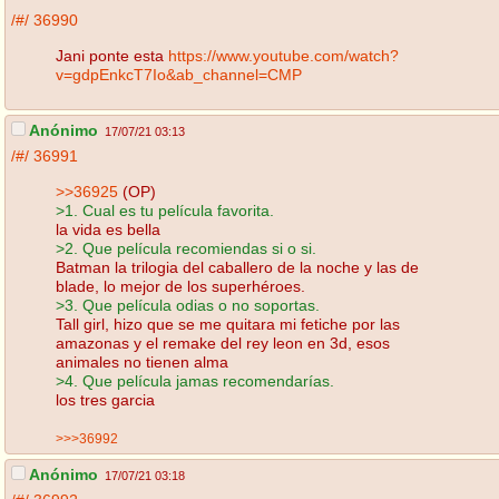
/#/
36990
Jani ponte esta
https://www.youtube.com/watch?
v=gdpEnkcT7Io&ab_channel=CMP
Anónimo
17/07/21 03:13
/#/
36991
>>36925
(OP)
>1. Cual es tu película favorita.
la vida es bella
>2. Que película recomiendas si o si.
Batman la trilogia del caballero de la noche y las de
blade, lo mejor de los superhéroes.
>3. Que película odias o no soportas.
Tall girl, hizo que se me quitara mi fetiche por las
amazonas y el remake del rey leon en 3d, esos
animales no tienen alma
>4. Que película jamas recomendarías.
los tres garcia
>>>36992
Anónimo
17/07/21 03:18