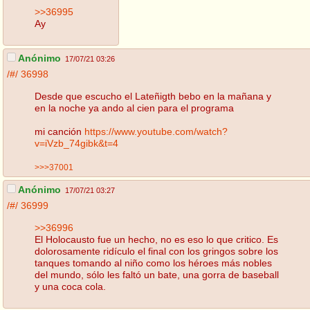
>>36995
Ay
Anónimo
17/07/21 03:26
/#/
36998
Desde que escucho el Lateñigth bebo en la mañana y
en la noche ya ando al cien para el programa
mi canción
https://www.youtube.com/watch?
v=iVzb_74gibk&t=4
>>>37001
Anónimo
17/07/21 03:27
/#/
36999
>>36996
El Holocausto fue un hecho, no es eso lo que critico. Es
dolorosamente ridículo el final con los gringos sobre los
tanques tomando al niño como los héroes más nobles
del mundo, sólo les faltó un bate, una gorra de baseball
y una coca cola.