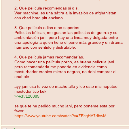
2. Que película recomiendas si o si.
War machine, es una sátira a la invasión de afghanistan
con chad brad pitt anciano.
3. Que película odias o no soportas.
Películas bélicas, me gustan las películas de guerra y su
ambientación jani, pero hay una linea muy delgada entre
una apología a quien tiene el pene más grande y un drama
humano con sentido y disfrutable.
4. Que película jamas recomendarías.
Como hacer una película porno, es buena película jani
pero recomendarla me pondría en evidencia como
masturbador cronico
mierda negros, no debi comprar el
onahole
ayy jani usa tu voz de macho alfa y lee este mismoputeo
mastodontico kek
>>/ch/120385
se que te he pedido mucho jani, pero poneme esta por
favor
https://www.youtube.com/watch?v=ZEcqHA7dbwM