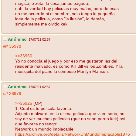
magico, o zeta, la coca jamás pagada.
nah, la verdad hay peliculas muy malas, pero de esas
no me acuerdo ni el nombre, solo tengo la pequeña
idea de la pelicula, como "la ilusión", lo demás,
simplemente me olvido kek.
Anónimo
17/07/21 02:57
/#/
36978
>>36966
Yo no conocía el juego y por eso me gustaron las del
residente malvado, es como Kill Bill vs los Zombies. Y la
musiquita del piano la compuso Marilyn Manson.
Anónimo
17/07/21 02:57
/#/
36979
>>36925
(OP)
1. Cual es tu película favorita.
Adjunto malware, es la ultima película que vi en serio, no
soy de ver muchas películas
(que no sean porno kek)
así
que favorita no tengo:
Network un mundo implacable.
https://archive.org/details/NetworkUnMundoImplacable1976