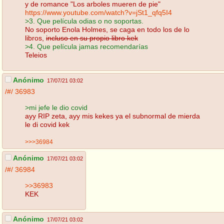
y de romance "Los arboles mueren de pie"
https://www.youtube.com/watch?v=jSt1_qfq5I4
>3. Que película odias o no soportas.
No soporto Enola Holmes, se caga en todo los de lo
libros,
incluso en su propio libro kek
>4. Que película jamas recomendarías
Teleios
Anónimo
17/07/21 03:02
/#/
36983
>mi jefe le dio covid
ayy RIP zeta, ayy mis kekes ya el subnormal de mierda
le di covid kek
>>>36984
Anónimo
17/07/21 03:02
/#/
36984
>>36983
KEK
Anónimo
17/07/21 03:02