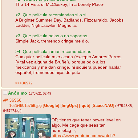
The 14 Fists of McCluskey, In a Lonely Place-
>2. Que película recomiendas si o si.
A Brighter Summer Day, Badlands, Fitzcarraldo, Jacobs
Ladder, Nightcrawler, Magnolia.
>3. Que película odias o no soportas.
Simple Jack, tremendo cringe me dio.
>4. Que película jamás recomendarías.
Cualquier película mierxicana (excepto Amores Perros
(y tal vez alguna de Bruñel), porque odio a los
mexicanos y me dan cringe, ni siquiera pueden hablar
español, tremendos hijos de puta.
>>>36972
Anónimo
17/07/21 02:49
/#/
36968
162649015769.jpg
[
Google
]
[
ImgOps
]
[
iqdb
]
[
SauceNAO
]
( 675.18KB
,
645747.jpg
)
OP, tienes que tener power level en
algo. Me caga que seas tan
normiefag ;-;
https://www.youtube.com/watch?