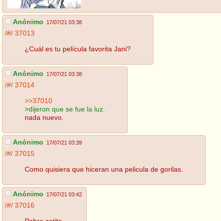
Anónimo
17/07/21 03:38
/#/
37013
¿Cuál es tu película favorita Jani?
Anónimo
17/07/21 03:38
/#/
37014
>>37010
>dijeron que se fue la luz.
nada nuevo.
Anónimo
17/07/21 03:39
/#/
37015
Como quisiera que hiceran una pelicula de gorilas.
Anónimo
17/07/21 03:42
/#/
37016
Pobre zetita.