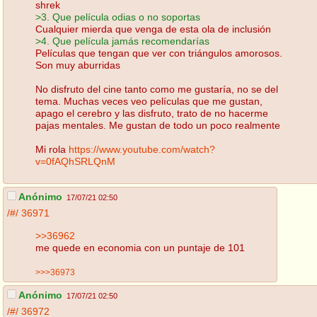
shrek
>3. Que película odias o no soportas
Cualquier mierda que venga de esta ola de inclusión
>4. Que película jamás recomendarías
Películas que tengan que ver con triángulos amorosos.
Son muy aburridas
No disfruto del cine tanto como me gustaría, no se del
tema. Muchas veces veo películas que me gustan,
apago el cerebro y las disfruto, trato de no hacerme
pajas mentales. Me gustan de todo un poco realmente
Mi rola
https://www.youtube.com/watch?
v=0fAQhSRLQnM
Anónimo
17/07/21 02:50
/#/
36971
>>36962
me quede en economia con un puntaje de 101
>>>36973
Anónimo
17/07/21 02:50
/#/
36972