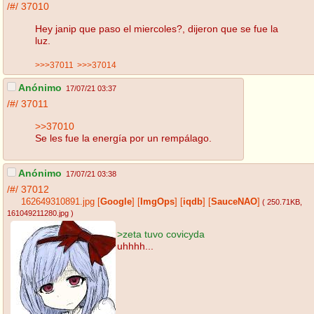
/#/
37010
Hey janip que paso el miercoles?, dijeron que se fue la
luz.
>>>37011
>>>37014
Anónimo
17/07/21 03:37
/#/
37011
>>37010
Se les fue la energía por un rempálago.
Anónimo
17/07/21 03:38
/#/
37012
162649310891.jpg
[
Google
]
[
ImgOps
]
[
iqdb
]
[
SauceNAO
]
( 250.71KB
,
161049211280.jpg
)
>zeta tuvo covicyda
uhhhh...