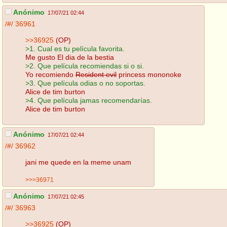
Anónimo
17/07/21 02:44
/#/
36961
>>36925
(OP)
>1. Cual es tu película favorita.
Me gusto El dia de la bestia
>2. Que película recomiendas si o si.
Yo recomiendo
Resident evil
princess mononoke
>3. Que película odias o no soportas.
Alice de tim burton
>4. Que película jamas recomendarías.
Alice de tim burton
Anónimo
17/07/21 02:44
/#/
36962
jani me quede en la meme unam
>>>36971
Anónimo
17/07/21 02:45
/#/
36963
>>36925
(OP)