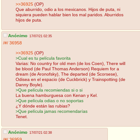
>>36925
(OP)
Que aburrido, odio a los mexicanos. Hijos de puta, ni
siquiera pueden hablar bien los mal paridos. Aburridos
hijos de puta.
Anónimo
17/07/21 02:35
/#/
36958
>>36925
(OP)
>Cual es tu película favorita
Varias: No country for old men (de los Coen), There will
be blood (de Paul Thomas Anderson) Requiem for a
dream (de Aronofsky), The departed (de Scorsese),
Odisea en el espacio (de Cuckbrick) y Trainspotting (de
Danny Boyle).
>Que película recomiendas si o si
La buena hamburguesa con Kenan y Kel.
>Que película odias o no soportas
¿Y dónde están las rubias?
>Que película jamas recomendarías
Tenet.
Anónimo
17/07/21 02:38
/#/
36959