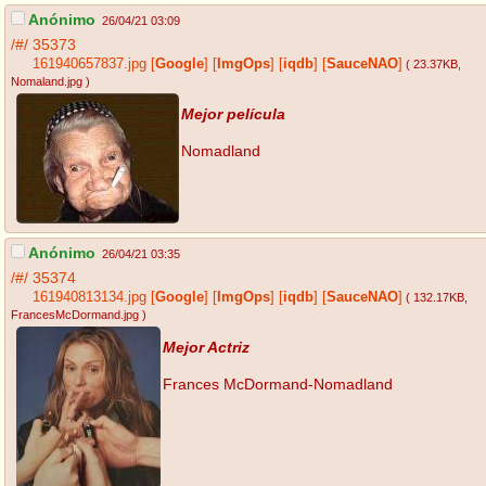
Anónimo
26/04/21 03:09
/#/
35373
161940657837.jpg
[
Google
]
[
ImgOps
]
[
iqdb
]
[
SauceNAO
]
( 23.37KB
,
Nomaland.jpg
)
Mejor película
Nomadland
Anónimo
26/04/21 03:35
/#/
35374
161940813134.jpg
[
Google
]
[
ImgOps
]
[
iqdb
]
[
SauceNAO
]
( 132.17KB
,
FrancesMcDormand.jpg
)
Mejor Actriz
Frances McDormand-Nomadland