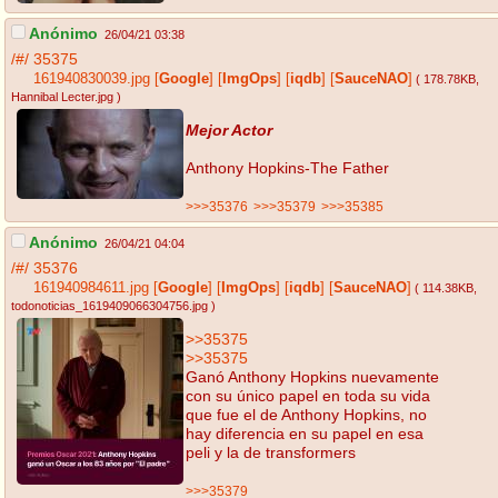
Anónimo
26/04/21 03:38
/#/
35375
161940830039.jpg
[
Google
]
[
ImgOps
]
[
iqdb
]
[
SauceNAO
]
( 178.78KB
,
Hannibal Lecter.jpg
)
Mejor Actor
Anthony Hopkins-The Father
>>>35376
>>>35379
>>>35385
Anónimo
26/04/21 04:04
/#/
35376
161940984611.jpg
[
Google
]
[
ImgOps
]
[
iqdb
]
[
SauceNAO
]
( 114.38KB
,
todonoticias_1619409066304756.jpg
)
>>35375
>>35375
Ganó Anthony Hopkins nuevamente
con su único papel en toda su vida
que fue el de Anthony Hopkins, no
hay diferencia en su papel en esa
peli y la de transformers
>>>35379