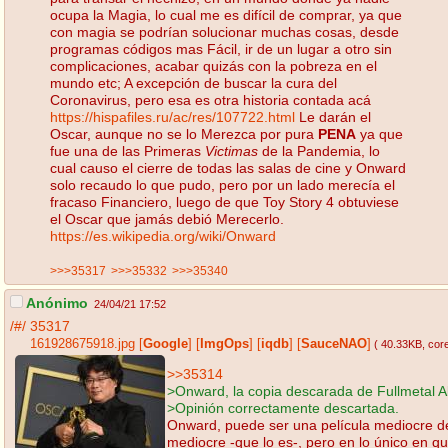
ocupa la Magia, lo cual me es difícil de comprar, ya que
con magia se podrían solucionar muchas cosas, desde
programas códigos mas Fácil, ir de un lugar a otro sin
complicaciones, acabar quizás con la pobreza en el
mundo etc; A excepción de buscar la cura del
Coronavirus, pero esa es otra historia contada acá
https://hispafiles.ru/ac/res/107722.html
Le darán el
Oscar, aunque no se lo Merezca por pura
PENA
ya que
fue una de las Primeras
Victimas
de la Pandemia, lo
cual causo el cierre de todas las salas de cine y Onward
solo recaudo lo que pudo, pero por un lado merecía el
fracaso Financiero, luego de que Toy Story 4 obtuviese
el Oscar que jamás debió Merecerlo.
https://es.wikipedia.org/wiki/Onward
>>>35317
>>>35332
>>>35340
Anónimo
24/04/21 17:52
/#/
35317
161928675918.jpg
[
Google
]
[
ImgOps
]
[
iqdb
]
[
SauceNAO
]
( 40.33KB
, cor
>>35314
>Onward, la copia descarada de Fullmetal A
>Opinión correctamente descartada.
Onward, puede ser una película mediocre d
mediocre -que lo es-, pero en lo único en q