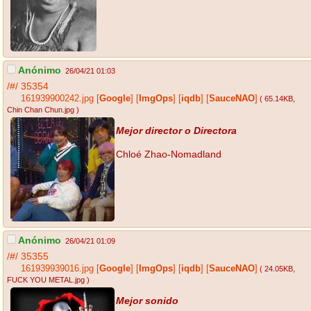
Anónimo
26/04/21 01:03
/#/
35354
161939900242.jpg
[
Google
]
[
ImgOps
]
[
iqdb
]
[
SauceNAO
]
( 65.14KB
,
Chin Chan Chun.jpg
)
Mejor director o Directora
Chloé Zhao-Nomadland
Anónimo
26/04/21 01:09
/#/
35355
161939939016.jpg
[
Google
]
[
ImgOps
]
[
iqdb
]
[
SauceNAO
]
( 24.05KB
,
FUCK YOU METAL.jpg
)
Mejor sonido