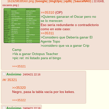
161929838560.png
[
Google
]
[
ImgOps
]
[
iqdb
]
[
SauceNAO
]
( 22.81KB
,
oscares.png
)
>>35310
(OP)
>Quienes ganaran el Oscar pero no
se lo merecen
Eso sería redundante o contradictorio
como en este caso:
>>35311
>Considero que Debería ganar El
Agente Topo
>considero que va a ganar Crip
Camp
>Va a ganar Octopus Teacher
>pic rel: mi listado para el bingo
>>>35321
Anónimo
24/04/21 22:16
/#/
35321
>>35320
Negro, pasa la tabla vacía por los kekes.
>>>35322
Anónimo
24/04/21 22:18