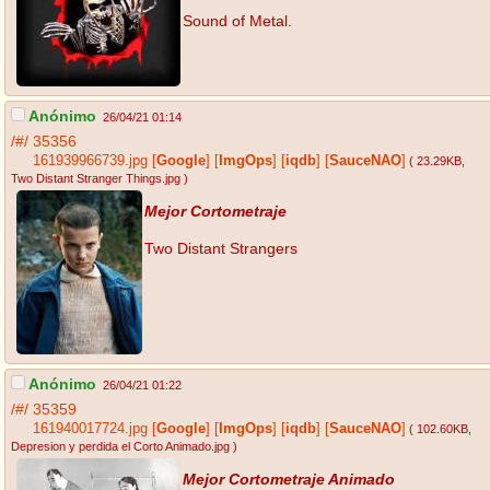
Sound of Metal.
Anónimo
26/04/21 01:14
/#/
35356
161939966739.jpg
[
Google
]
[
ImgOps
]
[
iqdb
]
[
SauceNAO
]
( 23.29KB
,
Two Distant Stranger Things.jpg
)
Mejor Cortometraje
Two Distant Strangers
Anónimo
26/04/21 01:22
/#/
35359
161940017724.jpg
[
Google
]
[
ImgOps
]
[
iqdb
]
[
SauceNAO
]
( 102.60KB
,
Depresion y perdida el Corto Animado.jpg
)
Mejor Cortometraje Animado