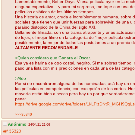
Lamentablemente, Better Days. Vi esa película ayer en la noche
ninguna expectativa... y para mi sorpresa, me tope con una de
películas asiáticas de los últimos tiempos.
Una historia de amor, cruda e increíblemente humana, sobre 
sociales que tienen que unir fuerzas para sobrevivir, de una u 
paraíso distopico de la China del siglo XXI.
Bellamente filmada, con una trama atrapante y unas actuacion
de lejos, el mejor filme en la categoría de "mejor película extran
posiblemente, la mejor de todas las postulantes a un premio d
ALTAMENTE RECOMENDABLE
>Quien considero que Ganara el Oscar.
Esa ya es harina de otro costal, negrito. Si me sobras tiempo, 
paso una lista con mis predicciones en cada una de las catego
>Aldo
Por si no encontraron alguna de las nominadas, acá hay un en
las películas en competencia, con excepción de los cortos. Ho
mayoría están bien a secas pero hay un par que verdaderame
pena:
https://drive.google.com/drive/folders/1kLPizDNtR_MGH9Qq
>>>35340
Anónimo
24/04/21 21:06
/#/
35320