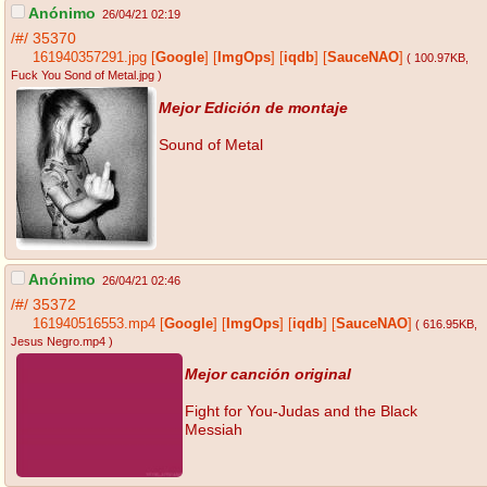
Anónimo
26/04/21 02:19
/#/
35370
161940357291.jpg
[
Google
]
[
ImgOps
]
[
iqdb
]
[
SauceNAO
]
( 100.97KB
,
Fuck You Sond of Metal.jpg
)
Mejor Edición de montaje
Sound of Metal
Anónimo
26/04/21 02:46
/#/
35372
161940516553.mp4
[
Google
]
[
ImgOps
]
[
iqdb
]
[
SauceNAO
]
( 616.95KB
,
Jesus Negro.mp4
)
Mejor canción original
Fight for You-Judas and the Black
Messiah