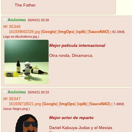
The Father.
Anónimo
26/04/21 00:28
/#/
35346
161939692328.jpg
[
Google
]
[
ImgOps
]
[
iqdb
]
[
SauceNAO
]
( 82.25KB
,
Lego en Alcoholismo.jpg
)
Mejor película internacional
Otra ronda, Dinamarca.
Anónimo
26/04/21 00:33
/#/
35347
161939718021.png
[
Google
]
[
ImgOps
]
[
iqdb
]
[
SauceNAO
]
( 7.48KB
,
Jesus Negro.png
)
Mejor actor de reparto
Daniel Kaluuya-Judas y el Mesías