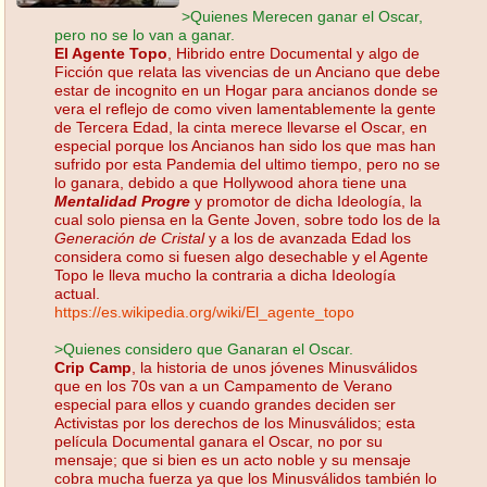
>Quienes Merecen ganar el Oscar,
pero no se lo van a ganar.
El Agente Topo
, Hibrido entre Documental y algo de
Ficción que relata las vivencias de un Anciano que debe
estar de incognito en un Hogar para ancianos donde se
vera el reflejo de como viven lamentablemente la gente
de Tercera Edad, la cinta merece llevarse el Oscar, en
especial porque los Ancianos han sido los que mas han
sufrido por esta Pandemia del ultimo tiempo, pero no se
lo ganara, debido a que Hollywood ahora tiene una
Mentalidad Progre
y promotor de dicha Ideología, la
cual solo piensa en la Gente Joven, sobre todo los de la
Generación de Cristal
y a los de avanzada Edad los
considera como si fuesen algo desechable y el Agente
Topo le lleva mucho la contraria a dicha Ideología
actual.
https://es.wikipedia.org/wiki/El_agente_topo
>Quienes considero que Ganaran el Oscar.
Crip Camp
, la historia de unos jóvenes Minusválidos
que en los 70s van a un Campamento de Verano
especial para ellos y cuando grandes deciden ser
Activistas por los derechos de los Minusválidos; esta
película Documental ganara el Oscar, no por su
mensaje; que si bien es un acto noble y su mensaje
cobra mucha fuerza ya que los Minusválidos también lo