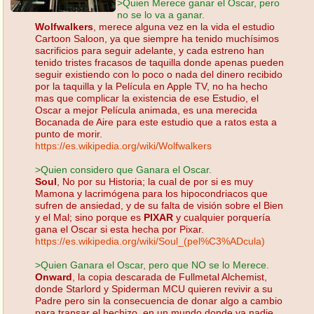
>Quien Merece ganar el Oscar, pero
no se lo va a ganar.
Wolfwalkers
, merece alguna vez en la vida el estudio
Cartoon Saloon, ya que siempre ha tenido muchísimos
sacrificios para seguir adelante, y cada estreno han
tenido tristes fracasos de taquilla donde apenas pueden
seguir existiendo con lo poco o nada del dinero recibido
por la taquilla y la Película en Apple TV, no ha hecho
mas que complicar la existencia de ese Estudio, el
Oscar a mejor Película animada, es una merecida
Bocanada de Aire para este estudio que a ratos esta a
punto de morir.
https://es.wikipedia.org/wiki/Wolfwalkers
>Quien considero que Ganara el Oscar.
Soul
, No por su Historia; la cual de por si es muy
Mamona y lacrimógena para los hipocondriacos que
sufren de ansiedad, y de su falta de visión sobre el Bien
y el Mal; sino porque es
PIXAR
y cualquier porquería
gana el Oscar si esta hecha por Pixar.
https://es.wikipedia.org/wiki/Soul_(pel%C3%ADcula)
>Quien Ganara el Oscar, pero que NO se lo Merece.
Onward
, la copia descarada de Fullmetal Alchemist,
donde Starlord y Spiderman MCU quieren revivir a su
Padre pero sin la consecuencia de donar algo a cambio
para transar el hechizo, en un mundo donde ya nadie