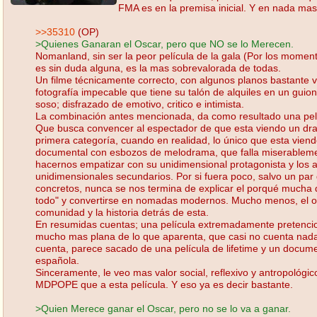
FMA es en la premisa inicial. Y en nada ma
>>35310
(OP)
>Quienes Ganaran el Oscar, pero que NO se lo Merecen.
Nomanland, sin ser la peor película de la gala (Por los momen
es sin duda alguna, es la mas sobrevalorada de todas.
Un filme técnicamente correcto, con algunos planos bastante v
fotografía impecable que tiene su talón de alquiles en un gui
soso; disfrazado de emotivo, critico e intimista.
La combinación antes mencionada, da como resultado una pel
Que busca convencer al espectador de que esta viendo un d
primera categoría, cuando en realidad, lo único que esta vien
documental con esbozos de melodrama, que falla miserablemen
hacernos empatizar con su unidimensional protagonista y los
unidimensionales secundarios. Por si fuera poco, salvo un par
concretos, nunca se nos termina de explicar el porqué mucha d
todo" y convertirse en nomadas modernos. Mucho menos, el o
comunidad y la historia detrás de esta.
En resumidas cuentas; una película extremadamente pretenci
mucho mas plana de lo que aparenta, que casi no cuenta nada
cuenta, parece sacado de una película de lifetime y un documen
española.
Sinceramente, le veo mas valor social, reflexivo y antropológico,
MDPOPE que a esta película. Y eso ya es decir bastante.
>Quien Merece ganar el Oscar, pero no se lo va a ganar.