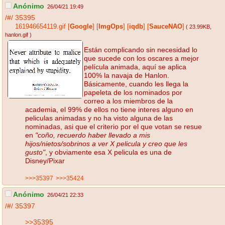
Anónimo
26/04/21 19:49
/#/
35395
161946654119.gif
[
Google
]
[
ImgOps
]
[
iqdb
]
[
SauceNAO
]
( 23.99KB
,
hanlon.gif
)
Están complicando sin necesidad lo
que sucede con los oscares a mejor
película animada, aquí se aplica
100% la navaja de Hanlon.
Básicamente, cuando les llega la
papeleta de los nominados por
correo a los miembros de la
academia, el 99% de ellos no tiene interes alguno en
peliculas animadas y no ha visto alguna de las
nominadas, asi que el criterio por el que votan se resue
en
"coño, recuerdo haber llevado a mis
hijos/nietos/sobrinos a ver X pelicula y creo que les
gusto"
, y obviamente esa X pelicula es una de
Disney/Pixar
>>>35397
>>>35424
Anónimo
26/04/21 22:33
/#/
35397
>>35395