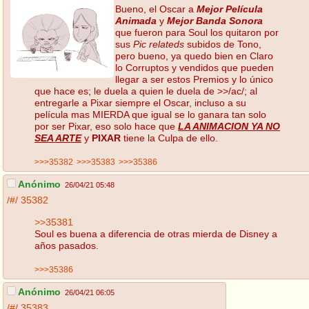
Bueno, el Oscar a
Mejor Película
Animada
y
Mejor Banda Sonora
que fueron para Soul los quitaron por
sus
Pic relateds
subidos de Tono,
pero bueno, ya quedo bien en Claro
lo Corruptos y vendidos que pueden
llegar a ser estos Premios y lo único
que hace es; le duela a quien le duela de >>/ac/; al
entregarle a Pixar siempre el Oscar, incluso a su
película mas MIERDA que igual se lo ganara tan solo
por ser Pixar, eso solo hace que
LA ANIMACION YA NO
SEA ARTE
y
PIXAR
tiene la Culpa de ello.
>>>35382
>>>35383
>>>35386
Anónimo
26/04/21 05:48
/#/
35382
>>35381
Soul es buena a diferencia de otras mierda de Disney a
años pasados.
>>>35386
Anónimo
26/04/21 06:05
/#/
35383