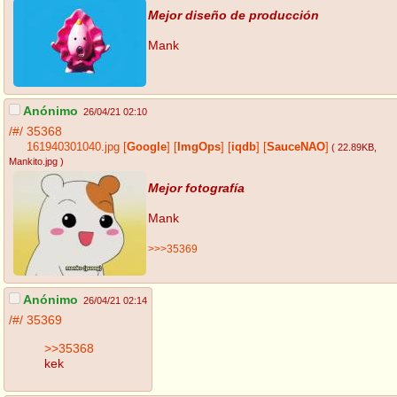
Mejor diseño de producción
Mank
Anónimo
26/04/21 02:10
/#/
35368
161940301040.jpg
[
Google
]
[
ImgOps
]
[
iqdb
]
[
SauceNAO
]
( 22.89KB
,
Mankito.jpg
)
Mejor fotografía
Mank
>>>35369
Anónimo
26/04/21 02:14
/#/
35369
>>35368
kek