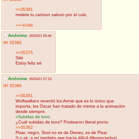
>>35381
metete tu cartoon saloon por el culo.
>>>35386
Anónimo
26/04/21 06:46
/#/
35385
>>35375
Siiiii
Estoy feliz wii
Anónimo
26/04/21 07:10
/#/
35386
>>35381
Wolfwalkers reventó los Annie que es lo único que
importa, los Óscar han tratado de meme a la animación
desde siempre.
>Subidas de tono
¿Cuál subidas de tono? Postearon literal porno
>>35382
Pixar, negro, Soul no es de Disney, es de Pixar
(Lo sé, a mí también see hacía difícil diferenciarlos)