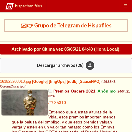
hispachan files
✉️👉 Grupo de Telegram de Hispafiles
Archivado por última vez
05/05/21 04:40
(Hora Local).
Descargar archivos (
28
)
161923203010.jpg
[
Google
]
[
ImgOps
]
[
iqdb
]
[
SauceNAO
]
( 26.88KB
,
CoronaOscar.jpg
)
Premios Oscars 2021.
Anónimo
24/04/21
02:40
/#/
35310
Entiendo que a estas alturas de la
Vida, esos premios importen menos
que la pelusa del ombligo, y que esos premios valgan
verga y estén en un valor tan nefasto como los Emmys,
los Grammys, los GOTY sobre todo, el Premio
Nobel de