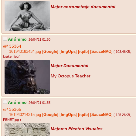
Mejor cortometraje documental
Anónimo
26/04/21 01:50
/#/
35364
161940183434.jpg
[
Google
]
[
ImgOps
]
[
iqdb
]
[
SauceNAO
]
( 103.46KB
,
kraken.jpg
)
Mejor Documental
My Octopus Teacher
Anónimo
26/04/21 01:55
/#/
35365
161940214315.jpg
[
Google
]
[
ImgOps
]
[
iqdb
]
[
SauceNAO
]
( 125.26KB
,
PENET.jpg
)
Mejores Efectos Visuales