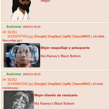
Negro
Anónimo
26/04/21 00:44
/#/
35351
161939787554.jpg
[
Google
]
[
ImgOps
]
[
iqdb
]
[
SauceNAO
]
( 105.90KB
,
Mascarillaje.jpg
)
Mejor maquillaje y peluquería
Ma Rainey's Black Bottom
Anónimo
26/04/21 00:53
/#/
35352
161939841566.jpg
[
Google
]
[
ImgOps
]
[
iqdb
]
[
SauceNAO
]
( 28.52KB
,
marainey.jpg
)
Mejor diseño de vestuario
Ma Rainey's Black Bottom