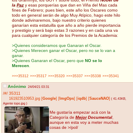
la
Paz
y esas porquerías que dan en Viña del Mas cada
fines de Febrero; pues bien, este año los Oscares como
todo en general serán de algo Muy Atípico, hago este hilo
donde adivinaremos, bajo nuestro criterio quienes
ganarían esta estatuilla que año a año pierde importancia
y prestigio y será bajo estas 3 razones y en cada una va
para cualquier categoría de los Premios de la Academia:
>Quienes consideramos que Ganaran el Oscar.
>Quienes Merecen ganar el Oscar, pero no se lo van a
ganar.
>Quienes Ganaran el Oscar, pero que
NO se lo
Merecen
.
>>>35312
>>>35317
>>>35320
>>>35337
>>>35338
>>>35341
Anónimo
24/04/21 03:31
/#/
35311
161923510953.jpg
[
Google
]
[
ImgOps
]
[
iqdb
]
[
SauceNAO
]
( 41.43KB
,
Agente topo.jpg
)
Me gustaría empezar acá con la
Categoría de
Mejor
Documental
,
aunque en esta voy a meter muchas
cosas de >/pol/