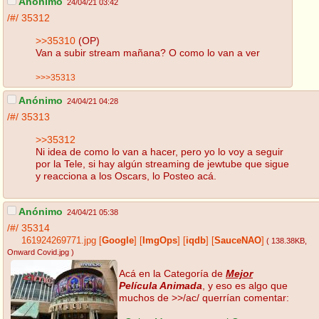
Anónimo
24/04/21 03:42
/#/
35312
>>35310
(OP)
Van a subir stream mañana? O como lo van a ver
>>>35313
Anónimo
24/04/21 04:28
/#/
35313
>>35312
Ni idea de como lo van a hacer, pero yo lo voy a seguir
por la Tele, si hay algún streaming de jewtube que sigue
y reacciona a los Oscars, lo Posteo acá.
Anónimo
24/04/21 05:38
/#/
35314
161924269771.jpg
[
Google
]
[
ImgOps
]
[
iqdb
]
[
SauceNAO
]
( 138.38KB
,
Onward Covid.jpg
)
Acá en la Categoría de
Mejor
Película Animada
, y eso es algo que
muchos de >>/ac/ querrían comentar: