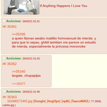
If Anything Happens I Love You
Anónimo
26/04/21 01:41
/#/
35361
>>35336
a quien llamas weabo maldito homosexual de mierda. y
para que lo sepas, ghibli tambien me parece un estudio
de mierda, especialmente la princesa mononoke
Anónimo
26/04/21 01:43
/#/
35362
>>35340
largate, chupapijas
>>>35377
Anónimo
26/04/21 01:48
/#/
35363
161940171443.jpg
[
Google
]
[
ImgOps
]
[
iqdb
]
[
SauceNAO
]
( 77.26KB
,
colette.jpg
)