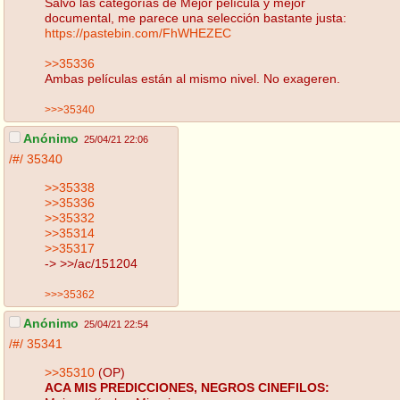
Salvo las categorías de Mejor película y mejor
documental, me parece una selección bastante justa:
https://pastebin.com/FhWHEZEC
>>35336
Ambas películas están al mismo nivel. No exageren.
>>>35340
Anónimo
25/04/21 22:06
/#/
35340
>>35338
>>35336
>>35332
>>35314
>>35317
-> >>/ac/151204
>>>35362
Anónimo
25/04/21 22:54
/#/
35341
>>35310
(OP)
ACA MIS PREDICCIONES, NEGROS CINEFILOS: