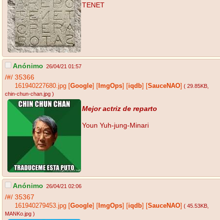
TENET
Anónimo
26/04/21 01:57
/#/
35366
161940227680.jpg
[
Google
]
[
ImgOps
]
[
iqdb
]
[
SauceNAO
]
( 29.85KB
,
chin-chun-chan.jpg
)
Mejor actriz de reparto
Youn Yuh-jung-Minari
Anónimo
26/04/21 02:06
/#/
35367
161940279453.jpg
[
Google
]
[
ImgOps
]
[
iqdb
]
[
SauceNAO
]
( 45.53KB
,
MANKo.jpg
)