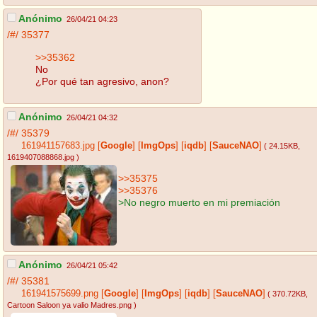
Anónimo
26/04/21 04:23
/#/
35377
>>35362
No
¿Por qué tan agresivo, anon?
Anónimo
26/04/21 04:32
/#/
35379
161941157683.jpg
[
Google
]
[
ImgOps
]
[
iqdb
]
[
SauceNAO
]
( 24.15KB
,
1619407088868.jpg
)
>>35375
>>35376
>No negro muerto en mi premiación
Anónimo
26/04/21 05:42
/#/
35381
161941575699.png
[
Google
]
[
ImgOps
]
[
iqdb
]
[
SauceNAO
]
( 370.72KB
,
Cartoon Saloon ya valio Madres.png
)