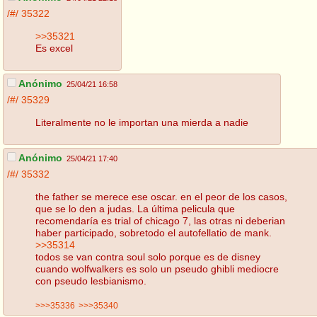
/#/
35322
>>35321
Es excel
Anónimo
25/04/21 16:58
/#/
35329
Literalmente no le importan una mierda a nadie
Anónimo
25/04/21 17:40
/#/
35332
the father se merece ese oscar. en el peor de los casos,
que se lo den a judas. La última pelicula que
recomendaría es trial of chicago 7, las otras ni deberian
haber participado, sobretodo el autofellatio de mank.
>>35314
todos se van contra soul solo porque es de disney
cuando wolfwalkers es solo un pseudo ghibli mediocre
con pseudo lesbianismo.
>>>35336
>>>35340