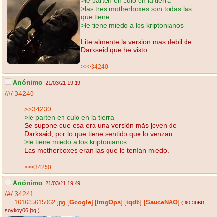
>le parten en culo en la tierra
>las tres motherboxes son todas las
que tiene
>le tiene miedo a los kriptonianos
Literalmente la version mas debil de
Darkseid que he visto.
>>>34240
Anónimo
21/03/21 19:19
/#/
34240
>>34239
>le parten en culo en la tierra
Se supone que esa era una versión más joven de
Darksaid, por lo que tiene sentido que lo venzan.
>le tiene miedo a los kriptonianos
Las motherboxes eran las que le tenían miedo.
>>>34250
Anónimo
21/03/21 19:49
/#/
34241
161635615062.jpg
[
Google
]
[
ImgOps
]
[
iqdb
]
[
SauceNAO
]
( 90.36KB
,
soyboy06.jpg
)