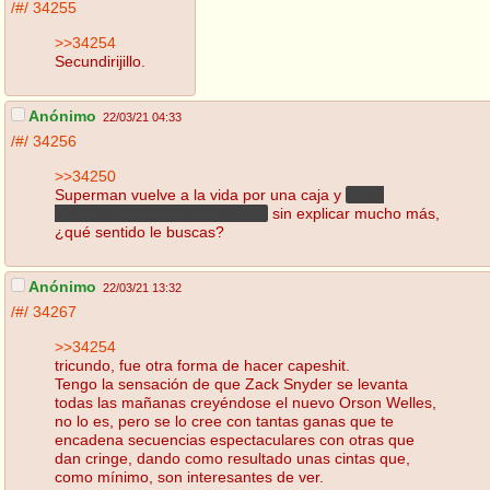
/#/
34255
>>34254
Secundirijillo.
Anónimo
22/03/21 04:33
/#/
34256
>>34250
Superman vuelve a la vida por una caja y
Flash
resuelve todo con sus poderes
sin explicar mucho más,
¿qué sentido le buscas?
Anónimo
22/03/21 13:32
/#/
34267
>>34254
tricundo, fue otra forma de hacer capeshit.
Tengo la sensación de que Zack Snyder se levanta
todas las mañanas creyéndose el nuevo Orson Welles,
no lo es, pero se lo cree con tantas ganas que te
encadena secuencias espectaculares con otras que
dan cringe, dando como resultado unas cintas que,
como mínimo, son interesantes de ver.