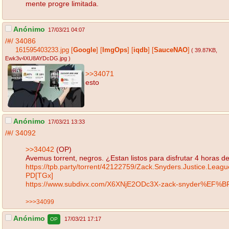
mente progre limitada.
Anónimo
17/03/21 04:07
/#/
34086
161595403233.jpg
[
Google
]
[
ImgOps
]
[
iqdb
]
[
SauceNAO
]
( 39.87KB
,
Ewk3v4XU8AYDcDG.jpg
)
>>34071
esto
Anónimo
17/03/21 13:33
/#/
34092
>>34042
(OP)
Avemus torrent, negros. ¿Estan listos para disfrutar 4 horas d
https://tpb.party/torrent/42122759/Zack.Snyders.Justice.Le
PD[TGx]
https://www.subdivx.com/X6XNjE2ODc3X-zack-snyder%EF%BF%
>>>34099
Anónimo
17/03/21 17:17
OP