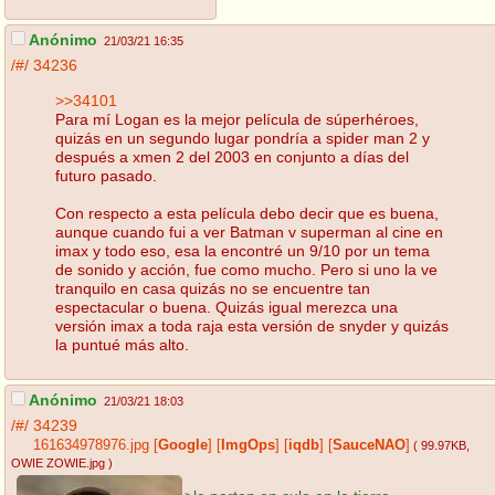
Anónimo
21/03/21 16:35
/#/
34236
>>34101
Para mí Logan es la mejor película de súperhéroes,
quizás en un segundo lugar pondría a spider man 2 y
después a xmen 2 del 2003 en conjunto a días del
futuro pasado.
Con respecto a esta película debo decir que es buena,
aunque cuando fui a ver Batman v superman al cine en
imax y todo eso, esa la encontré un 9/10 por un tema
de sonido y acción, fue como mucho. Pero si uno la ve
tranquilo en casa quizás no se encuentre tan
espectacular o buena. Quizás igual merezca una
versión imax a toda raja esta versión de snyder y quizás
la puntué más alto.
Anónimo
21/03/21 18:03
/#/
34239
161634978976.jpg
[
Google
]
[
ImgOps
]
[
iqdb
]
[
SauceNAO
]
( 99.97KB
,
OWIE ZOWIE.jpg
)