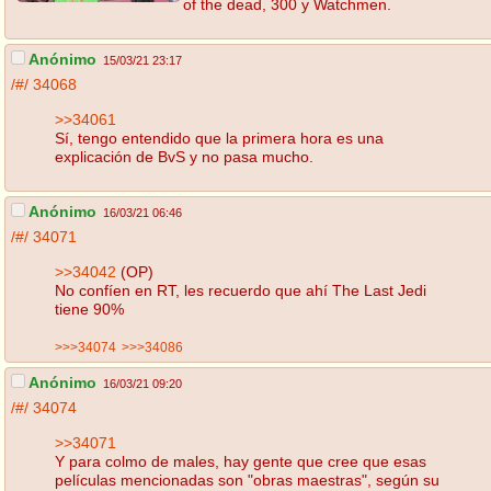
of the dead, 300 y Watchmen.
Anónimo
15/03/21 23:17
/#/
34068
>>34061
Sí, tengo entendido que la primera hora es una
explicación de BvS y no pasa mucho.
Anónimo
16/03/21 06:46
/#/
34071
>>34042
(OP)
No confíen en RT, les recuerdo que ahí The Last Jedi
tiene 90%
>>>34074
>>>34086
Anónimo
16/03/21 09:20
/#/
34074
>>34071
Y para colmo de males, hay gente que cree que esas
películas mencionadas son "obras maestras", según su