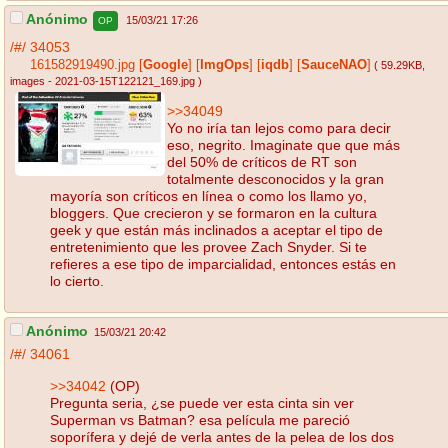
Anónimo
15/03/21 17:26
OP
/#/
34053
161582919490.jpg
[
Google
]
[
ImgOps
]
[
iqdb
]
[
SauceNAO
]
( 59.29KB
,
images - 2021-03-15T122121_169.jpg
)
>>34049
Yo no iría tan lejos como para decir
eso, negrito. Imaginate que que más
del 50% de críticos de RT son
totalmente desconocidos y la gran
mayoría son críticos en línea o como los llamo yo,
bloggers. Que crecieron y se formaron en la cultura
geek y que están más inclinados a aceptar el tipo de
entretenimiento que les provee Zach Snyder. Si te
refieres a ese tipo de imparcialidad, entonces estás en
lo cierto.
Anónimo
15/03/21 20:42
/#/
34061
>>34042
(OP)
Pregunta seria, ¿se puede ver esta cinta sin ver
Superman vs Batman? esa película me pareció
soporífera y dejé de verla antes de la pelea de los dos