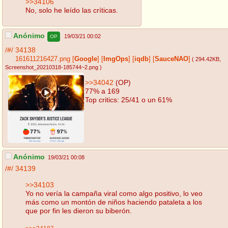
>>34106
No, solo he leído las críticas.
Anónimo
19/03/21 00:02
OP
/#/
34138
161611216427.png
[
Google
]
[
ImgOps
]
[
iqdb
]
[
SauceNAO
]
( 294.42KB
,
Screenshot_20210318-185744~2.png
)
>>34042
(OP)
77% a 169
Top critics: 25/41 o un 61%
Anónimo
19/03/21 00:08
/#/
34139
>>34103
Yo no vería la campaña viral como algo positivo, lo veo
más como un montón de niños haciendo pataleta a los
que por fin les dieron su biberón.