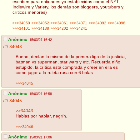
escriben para entidades ya establecidos como el NYT,
Indiewire y Variety, los demás son bloggers, youtubers y
críticos menores)
>>>34050
>>>34052
>>>34061
>>>34071
>>>34092
>>>34098
>>>34101
>>>34138
>>>34202
>>>34241
Anónimo
15/03/21 16:42
/#/
34043
Bueno, decían lo mismo de la primera liga de la justicia,
batman vs superman, star wars y etc. Recuerda niño
estúpido, la crítica está comprada y creer en ella es
como jugar a la ruleta rusa con 6 balas
>>>34045
Anónimo
15/03/21 16:58
/#/
34045
>>34043
Hablas por hablar, negrín.
>>>34046
Anónimo
15/03/21 17:06