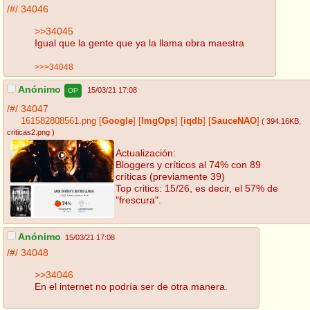
/#/
34046
>>34045
Igual que la gente que ya la llama obra maestra
>>>34048
Anónimo
15/03/21 17:08
OP
/#/
34047
161582808561.png
[
Google
]
[
ImgOps
]
[
iqdb
]
[
SauceNAO
]
( 394.16KB
,
criticas2.png
)
Actualización:
Bloggers y críticos al 74% con 89
críticas (previamente 39)
Top critics: 15/26, es decir, el 57% de
"frescura".
Anónimo
15/03/21 17:08
/#/
34048
>>34046
En el internet no podría ser de otra manera.