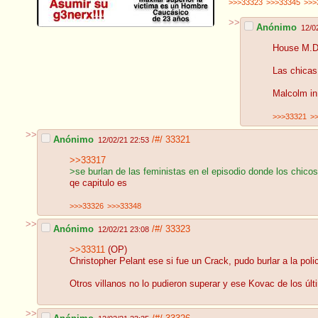
>>>33323
>>>33345
>>>
>>
Anónimo
12/0
House M.D(E
Las chicas 
Malcolm in 
>>>33321
>
>>
Anónimo
/#/
33321
12/02/21 22:53
>>33317
>se burlan de las feministas en el episodio donde los chicos
qe capitulo es
>>>33326
>>>33348
>>
Anónimo
/#/
33323
12/02/21 23:08
>>33311
(OP)
Christopher Pelant ese si fue un Crack, pudo burlar a la pol
Otros villanos no lo pudieron superar y ese Kovac de los últ
>>