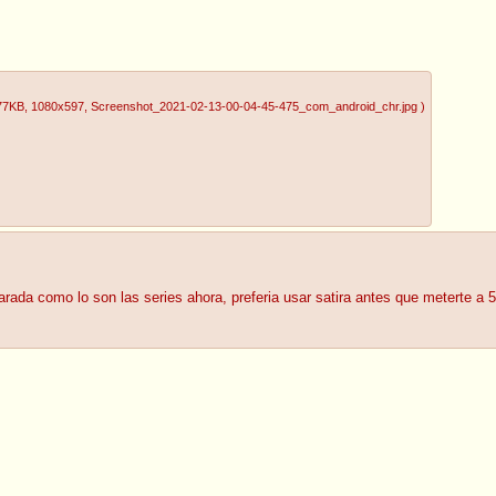
77KB
, 1080x597
, Screenshot_2021-02-13-00-04-45-475_com_android_chr.jpg
)
arada como lo son las series ahora, preferia usar satira antes que meterte a 