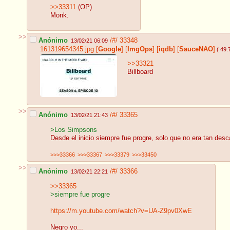
>>33311
(OP)
Monk.
>>
Anónimo
/#/
33348
13/02/21 06:09
161319654345.jpg
[
Google
]
[
ImgOps
]
[
iqdb
]
[
SauceNAO
]
( 49.
>>33321
Billboard
>>
Anónimo
/#/
33365
13/02/21 21:43
>Los Simpsons
Desde el inicio siempre fue progre, solo que no era tan desc
>>>33366
>>>33367
>>>33379
>>>33450
>>
Anónimo
/#/
33366
13/02/21 22:21
>>33365
>siempre fue progre
https://m.youtube.com/watch?v=UA-Z9pv0XwE
Negro yo...