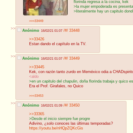
florinda regresa a la cocina, kek
>la mujer empoderada es presenta
>literalmente hay un capitulo dond
>>>33449
>>
Anónimo
/#/
33448
16/02/21 01:07
>>33426
Estan dando el capítulo en la TV.
>>
Anónimo
/#/
33449
16/02/21 01:07
>>33445
Kek, con razón tanto zurdo en Meméxico odia a CHADspirit
<aldo
>en un capitulo del chapulin, doña florinda trabaja y quico e
Era el Prof. Girafales, no Quico
>>>33453
>>
Anónimo
/#/
33450
16/02/21 01:09
>>33365
>Desde el inicio siempre fue progre
Adivino, ¿solo conoces las últimas temporadas?
https://youtu.be/nHQpZQKcGis