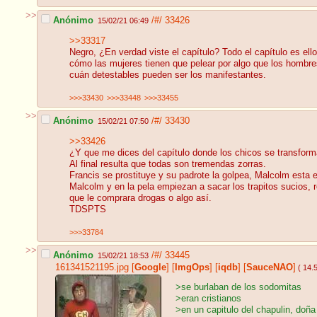
>>
Anónimo
/#/
33426
15/02/21 06:49
>>33317
Negro, ¿En verdad viste el capítulo? Todo el capítulo es e
cómo las mujeres tienen que pelear por algo que los hombres
cuán detestables pueden ser los manifestantes.
>>>33430
>>>33448
>>>33455
>>
Anónimo
/#/
33430
15/02/21 07:50
>>33426
¿Y que me dices del capítulo donde los chicos se transfor
Al final resulta que todas son tremendas zorras.
Francis se prostituye y su padrote la golpea, Malcolm esta
Malcolm y en la pela empiezan a sacar los trapitos sucios,
que le comprara drogas o algo así.
TDSPTS
>>>33784
>>
Anónimo
/#/
33445
15/02/21 18:53
161341521195.jpg
[
Google
]
[
ImgOps
]
[
iqdb
]
[
SauceNAO
]
( 14.
>se burlaban de los sodomitas
>eran cristianos
>en un capitulo del chapulin, doña 