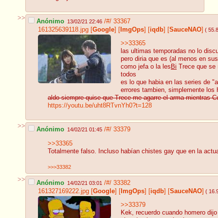
>>
Anónimo
/#/
33367
13/02/21 22:46
161325639118.jpg
[
Google
]
[
ImgOps
]
[
iqdb
]
[
SauceNAO
]
( 55.
>>33365
las ultimas temporadas no lo disc
pero diria que es (al menos en s
como jefa o la les
Bi
Trece que se m
todos
es lo que habia en las series de "
errores tambien, simplemente los h
aldo siempre quise que Trece me agarre el arma mientras C
https://youtu.be/uht8RTvnYh0?t=128
>>
Anónimo
/#/
33379
14/02/21 01:45
>>33365
Totalmente falso. Incluso habían chistes gay que en la actua
>>>33382
>>
Anónimo
/#/
33382
14/02/21 03:01
161327169222.jpg
[
Google
]
[
ImgOps
]
[
iqdb
]
[
SauceNAO
]
( 16.
>>33379
Kek, recuerdo cuando homero dijo 