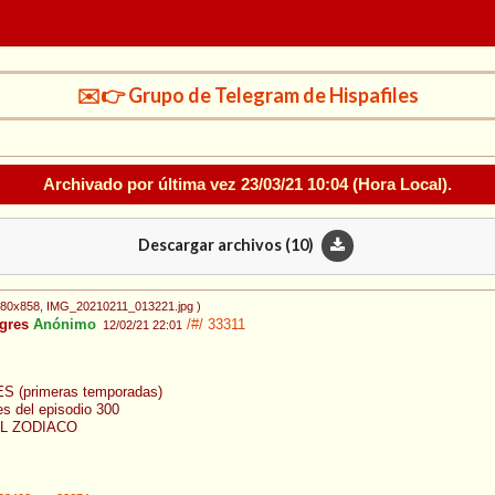
✉️👉 Grupo de Telegram de Hispafiles
Archivado por última vez
23/03/21 10:04
(Hora Local).
Descargar archivos (
10
)
080x858
, IMG_20210211_013221.jpg
)
gres
Anónimo
/#/
33311
12/02/21 22:01
(primeras temporadas)
 del episodio 300
L ZODIACO