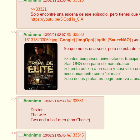
Anónimo
/#/
33326
12/02/21 23:35
>>33321
Solo encontré una escena de ese episodio, pero tienes que v
https://youtu.be/5iQptHn_6IA
>>
Anónimo
/#/
33330
13/02/21 02:07
161318203069.jpg
[
Google
]
[
ImgOps
]
[
iqdb
]
[
SauceNAO
]
( 48.
Se que no es una serie, pero no esta de 
>zurdos burgueses universitarios trabajan
>las ONG son parte del narcotrafico
>el prota asfixia a un saco y casi viola co
necesariamente como "el malo"
>uno de los protas es negro pero va a una
>>
Anónimo
/#/
33331
13/02/21 02:33
Dexter
The wire
Two and a half men (con Charlie)
>>
Anónimo
/#/
33345
13/02/21 05:45