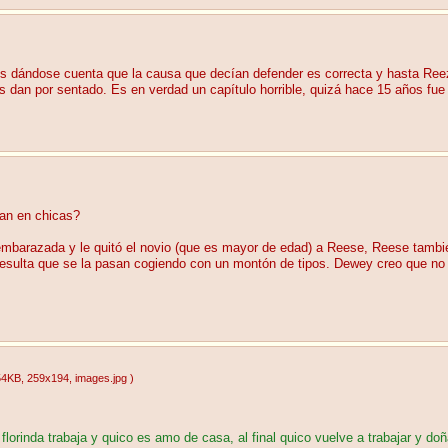
llos dándose cuenta que la causa que decían defender es correcta y hasta Ree
 dan por sentado. Es en verdad un capítulo horrible, quizá hace 15 años fue i
man en chicas?
 embarazada y le quitó el novio (que es mayor de edad) a Reese, Reese tamb
 resulta que se la pasan cogiendo con un montón de tipos. Dewey creo que no 
54KB
, 259x194
, images.jpg
)
florinda trabaja y quico es amo de casa, al final quico vuelve a trabajar y do