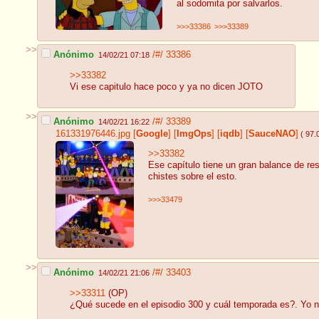
al sodomita por salvarlos.
>>>33386
>>>33389
>>
Anónimo
/#/
33386
14/02/21 07:18
>>33382
Vi ese capitulo hace poco y ya no dicen JOTO
>>
Anónimo
/#/
33389
14/02/21 16:22
161331976446.jpg
[
Google
]
[
ImgOps
]
[
iqdb
]
[
SauceNAO
]
( 97.
>>33382
Ese capítulo tiene un gran balance de re
chistes sobre el esto.
>>>33479
>>
Anónimo
/#/
33403
14/02/21 21:06
>>33311
(OP)
¿Qué sucede en el episodio 300 y cuál temporada es?. Yo no