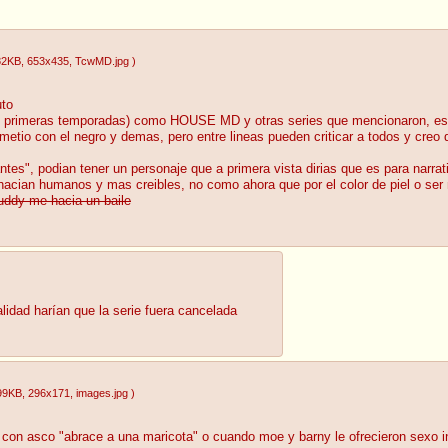
82KB
, 653x435
, TcwMD.jpg
)
uto
us primeras temporadas) como HOUSE MD y otras series que mencionaron, es 
etio con el negro y demas, pero entre lineas pueden criticar a todos y creo q
antes", podian tener un personaje que a primera vista dirias que es para narr
acian humanos y mas creibles, no como ahora que por el color de piel o ser n
uddy me hacia un baile
lidad harían que la serie fuera cancelada
99KB
, 296x171
, images.jpg
)
con asco "abrace a una maricota" o cuando moe y barny le ofrecieron sexo 