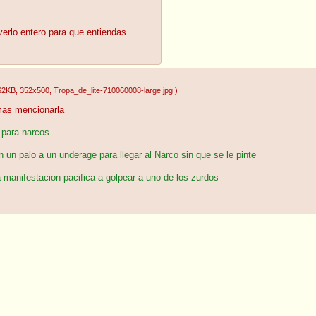
erlo entero para que entiendas.
62KB
, 352x500
, Tropa_de_lite-710060008-large.jpg
)
mas mencionarla
 para narcos
n un palo a un underage para llegar al Narco sin que se le pinte
 manifestacion pacifica a golpear a uno de los zurdos