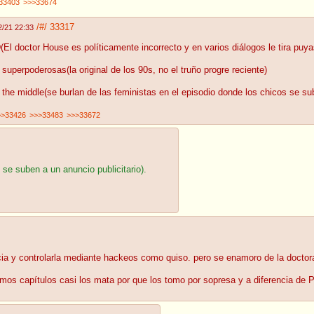
33403
>>>33674
/#/
33317
2/21 22:33
l doctor House es políticamente incorrecto y en varios diálogos le tira puyas
superpoderosas(la original de los 90s, no el truño progre reciente)
the middle(se burlan de las feministas en el episodio donde los chicos se sub
>>33426
>>>33483
>>>33672
 se suben a un anuncio publicitario).
icia y controlarla mediante hackeos como quiso. pero se enamoro de la doctora
imos capítulos casi los mata por que los tomo por sopresa y a diferencia de P