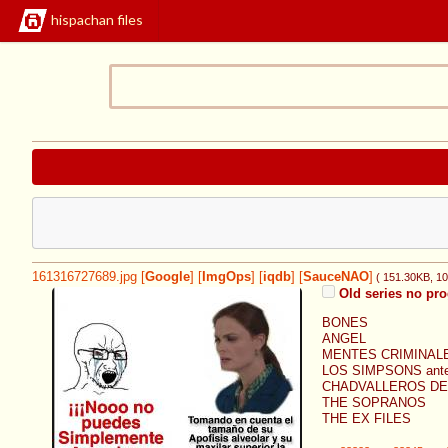
hispachan files
161316727689.jpg
[
Google
]
[
ImgOps
]
[
iqdb
]
[
SauceNAO
]
( 151.30KB
, 1
Old series no pro
BONES
ANGEL
MENTES CRIMINALES 
LOS SIMPSONS antes
CHADVALLEROS DE
THE SOPRANOS
THE EX FILES