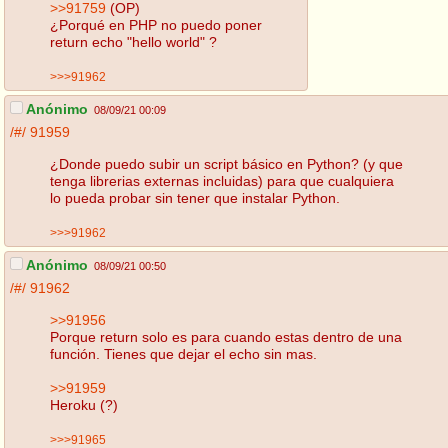
>>91759
(OP)
¿Porqué en PHP no puedo poner
return echo "hello world" ?
>>>91962
Anónimo
08/09/21 00:09
/#/
91959
¿Donde puedo subir un script básico en Python? (y que
tenga librerias externas incluidas) para que cualquiera
lo pueda probar sin tener que instalar Python.
>>>91962
Anónimo
08/09/21 00:50
/#/
91962
>>91956
Porque return solo es para cuando estas dentro de una
función. Tienes que dejar el echo sin mas.
>>91959
Heroku (?)
>>>91965