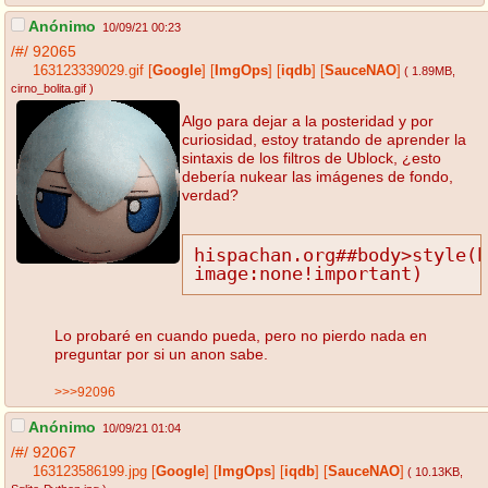
Anónimo
10/09/21 00:23
/#/
92065
163123339029.gif
[
Google
]
[
ImgOps
]
[
iqdb
]
[
SauceNAO
]
( 1.89MB
,
cirno_bolita.gif
)
Algo para dejar a la posteridad y por
curiosidad, estoy tratando de aprender la
sintaxis de los filtros de Ublock, ¿esto
debería nukear las imágenes de fondo,
verdad?
hispachan.org##body>style(b
image:none!important)
Lo probaré en cuando pueda, pero no pierdo nada en
preguntar por si un anon sabe.
>>>92096
Anónimo
10/09/21 01:04
/#/
92067
163123586199.jpg
[
Google
]
[
ImgOps
]
[
iqdb
]
[
SauceNAO
]
( 10.13KB
,