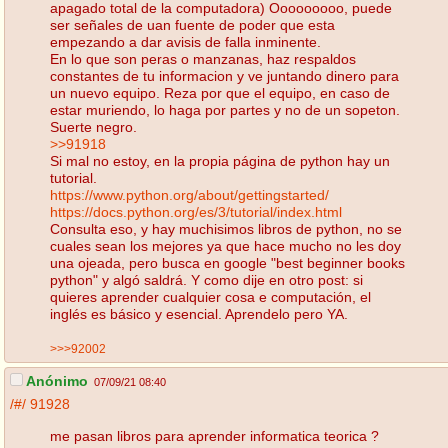
apagado total de la computadora) Ooooooooo, puede
ser señales de uan fuente de poder que esta
empezando a dar avisis de falla inminente.
En lo que son peras o manzanas, haz respaldos
constantes de tu informacion y ve juntando dinero para
un nuevo equipo. Reza por que el equipo, en caso de
estar muriendo, lo haga por partes y no de un sopeton.
Suerte negro.
>>91918
Si mal no estoy, en la propia página de python hay un
tutorial.
https://www.python.org/about/gettingstarted/
https://docs.python.org/es/3/tutorial/index.html
Consulta eso, y hay muchisimos libros de python, no se
cuales sean los mejores ya que hace mucho no les doy
una ojeada, pero busca en google "best beginner books
python" y algó saldrá. Y como dije en otro post: si
quieres aprender cualquier cosa e computación, el
inglés es básico y esencial. Aprendelo pero YA.
>>>92002
Anónimo
07/09/21 08:40
/#/
91928
me pasan libros para aprender informatica teorica ?