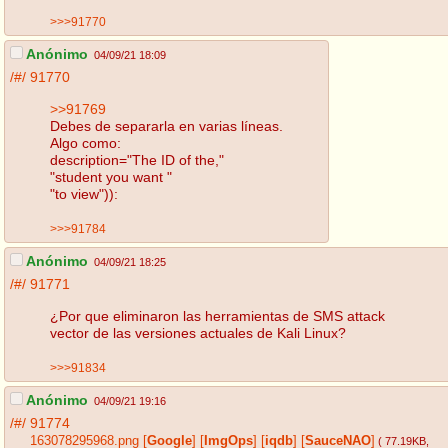
>>>91770
Anónimo
04/09/21 18:09
/#/
91770
>>91769
Debes de separarla en varias líneas.
Algo como:
description="The ID of the,"
"student you want "
"to view")):
>>>91784
Anónimo
04/09/21 18:25
/#/
91771
¿Por que eliminaron las herramientas de SMS attack
vector de las versiones actuales de Kali Linux?
>>>91834
Anónimo
04/09/21 19:16
/#/
91774
163078295968.png
[
Google
]
[
ImgOps
]
[
iqdb
]
[
SauceNAO
]
( 77.19KB
,