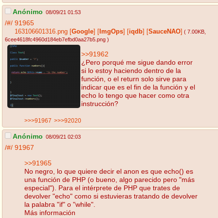
Anónimo
08/09/21 01:53
/#/
91965
163106601316.png
[
Google
]
[
ImgOps
]
[
iqdb
]
[
SauceNAO
]
( 7.00KB
,
6cee4618fc4960d184eb7efbd0aa27b5.png
)
>>91962
¿Pero porqué me sigue dando error
si lo estoy haciendo dentro de la
función, o el return solo sirve para
indicar que es el fin de la función y el
echo lo tengo que hacer como otra
instrucción?
>>>91967
>>>92020
Anónimo
08/09/21 02:03
/#/
91967
>>91965
No negro, lo que quiere decir el anon es que echo() es
una función de PHP (o bueno, algo parecido pero "más
especial"). Para el intérprete de PHP que trates de
devolver "echo" como si estuvieras tratando de devolver
la palabra "if" o "while".
Más información