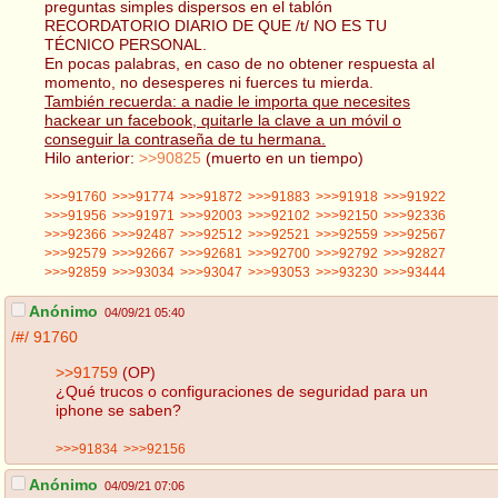
preguntas simples dispersos en el tablón
RECORDATORIO DIARIO DE QUE /t/ NO ES TU
TÉCNICO PERSONAL.
En pocas palabras, en caso de no obtener respuesta al
momento, no desesperes ni fuerces tu mierda.
También recuerda: a nadie le importa que necesites
hackear un facebook, quitarle la clave a un móvil o
conseguir la contraseña de tu hermana.
Hilo anterior:
>>90825
(muerto en un tiempo)
>>>91760
>>>91774
>>>91872
>>>91883
>>>91918
>>>91922
>>>91956
>>>91971
>>>92003
>>>92102
>>>92150
>>>92336
>>>92366
>>>92487
>>>92512
>>>92521
>>>92559
>>>92567
>>>92579
>>>92667
>>>92681
>>>92700
>>>92792
>>>92827
>>>92859
>>>93034
>>>93047
>>>93053
>>>93230
>>>93444
Anónimo
04/09/21 05:40
/#/
91760
>>91759
(OP)
¿Qué trucos o configuraciones de seguridad para un
iphone se saben?
>>>91834
>>>92156
Anónimo
04/09/21 07:06