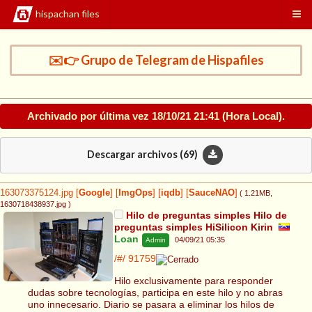
hispachan files
✉️👉 Grupo de Telegram de Hispafiles
Archivado por última vez
18/10/21 21:41
(Hora Local).
Descargar archivos (
69
)
163073375124.jpg
[
Google
]
[
ImgOps
]
[
iqdb
]
[
SauceNAO
]
( 1.21MB
,
1630718438937.jpg
)
Hilo de preguntas simples Hilo de
preguntas simples HiSilicon Kirin
Loan
04/09/21 05:35
Admin
/#/
91759
Hilo exclusivamente para responder
dudas sobre tecnologías, participa en este hilo y no abras
uno innecesario. Diario se pasara a eliminar los hilos de