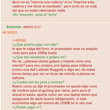
decir no es "retorna una cadena" si no "imprime esta
cadena y me dices el resultado", pero echo es un void,
así que no estás retornando nada.
>En resumen: quita el "echo"
Anónimo
08/09/21 21:47
/#/
92021
>>92006
>¿Que podría jugar con ella?
lo que te salga del forro, el procesador esta un poquito
corto pero para 1080p basta
>¿Que tan resistente a golpes es?
No se, ¿planeas darles golpes y tratarla como una
mierda? para eso compra una laptop para militares
(como una dell Latitude Rugged) o algo así, de todas
forma tienes que ser un bruto de mierda si piensa en
dañarla.
>¿Cuales son los pros y contras?
Bueno como ya dije el procesador se queda algo corto
de núcleos para el gaming que viene, pero para el
actual te basta, aparte como ser una laptop tienes que
asegurarte de darle buena refrigeración, si esta
económica algo así menos de 1200$ no lo veo mal.
>¿Puedo jugar vr?