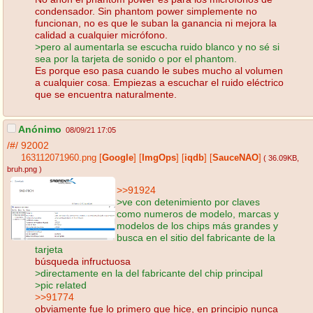
condensador. Sin phantom power simplemente no
funcionan, no es que le suban la ganancia ni mejora la
calidad a cualquier micrófono.
>pero al aumentarla se escucha ruido blanco y no sé si
sea por la tarjeta de sonido o por el phantom.
Es porque eso pasa cuando le subes mucho al volumen
a cualquier cosa. Empiezas a escuchar el ruido eléctrico
que se encuentra naturalmente.
Anónimo
08/09/21 17:05
/#/
92002
163112071960.png
[
Google
]
[
ImgOps
]
[
iqdb
]
[
SauceNAO
]
( 36.09KB
,
bruh.png
)
>>91924
>ve con detenimiento por claves
como numeros de modelo, marcas y
modelos de los chips más grandes y
busca en el sitio del fabricante de la
tarjeta
búsqueda infructuosa
>directamente en la del fabricante del chip principal
>pic related
>>91774
obviamente fue lo primero que hice, en principio nunca