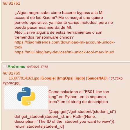
/#/
91761
¿Algún negro sabe cómo hacerle bypass a la MI
account de los Xiaomi? Me conseguí uno quiero
ponerlo operativo, ya intenté varios métodos, pero no
puedo pasar esa mierda de MI.
Aldo ¿sirve alguna de estas herramientas o son
tremendos ransomware chinos?
https://xiaomitrends.com/download-mi-account-unlock-
tool/
https://miui.blog/any-devices/mi-unlock-tool-mac-linux/
Anónimo
04/09/21 17:55
/#/
91769
163077814163.jpg
[
Google
]
[
ImgOps
]
[
iqdb
]
[
SauceNAO
]
( 37.78KB
,
Pyhon2.jpg
)
Como soluciono el "E501 line too
long" en Python, en la segunda
linea? en el string de description
@app.get("/get-student/{student_id")
def get_student(student_id: int, Path=(None,
description="The ID of the, student you want to view")):
return students[student_id]