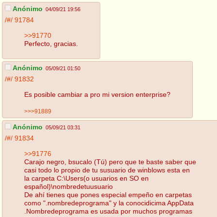
Anónimo
04/09/21 19:56
/#/
91784
>>91770
Perfecto, gracias.
Anónimo
05/09/21 01:50
/#/
91832
Es posible cambiar a pro mi version enterprise?
>>>91889
Anónimo
05/09/21 03:31
/#/
91834
>>91776
Carajo negro, bsucalo (Tú) pero que te baste saber que
casi todo lo propio de tu susuario de winblows esta en
la carpeta C:\Users(o usuarios en SO en
español)\nombredetuusuario
De ahí tienes que pones especial empeño en carpetas
como ".nombredeprograma" y la conocidicima AppData
.Nombredeprograma es usada por muchos programas