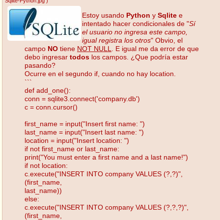
Sqlite-Python.jpg
)
Estoy usando
Python
y
Sqlite
e
intentado hacer condicionales de "
Sí
el usuario no ingresa este campo,
igual registra los otros
" Obvio, el
campo
NO
tiene
NOT NULL
. E igual me da error de que
debo ingresar
todos
los campos. ¿Que podría estar
pasando?
Ocurre en el segundo if, cuando no hay location.
```
def add_one():
conn = sqlite3.connect('company.db')
c = conn.cursor()
first_name = input("Insert first name: ")
last_name = input("Insert last name: ")
location = input("Insert location: ")
if not first_name or last_name:
print("You must enter a first name and a last name!")
if not location:
c.execute("INSERT INTO company VALUES (?,?)",
(first_name,
last_name))
else:
c.execute("INSERT INTO company VALUES (?,?,?)",
(first_name,