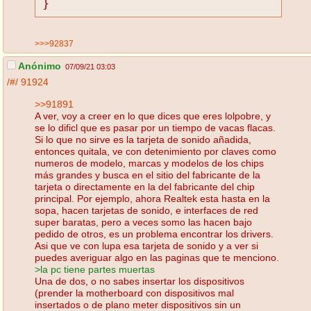
}
>>>92837
Anónimo
07/09/21 03:03
/#/
91924
>>91891
A ver, voy a creer en lo que dices que eres lolpobre, y
se lo dificl que es pasar por un tiempo de vacas flacas.
Si lo que no sirve es la tarjeta de sonido añadida,
entonces quitala, ve con detenimiento por claves como
numeros de modelo, marcas y modelos de los chips
más grandes y busca en el sitio del fabricante de la
tarjeta o directamente en la del fabricante del chip
principal. Por ejemplo, ahora Realtek esta hasta en la
sopa, hacen tarjetas de sonido, e interfaces de red
super baratas, pero a veces somo las hacen bajo
pedido de otros, es un problema encontrar los drivers.
Asi que ve con lupa esa tarjeta de sonido y a ver si
puedes averiguar algo en las paginas que te menciono.
>la pc tiene partes muertas
Una de dos, o no sabes insertar los dispositivos
(prender la motherboard con dispositivos mal
insertados o de plano meter dispositivos sin un