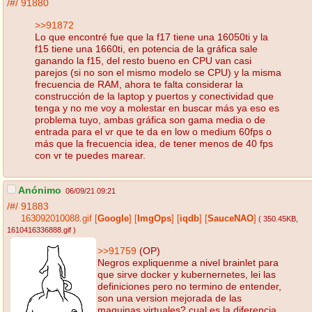
/#/
91880
>>91872
Lo que encontré fue que la f17 tiene una 16050ti y la
f15 tiene una 1660ti, en potencia de la gráfica sale
ganando la f15, del resto bueno en CPU van casi
parejos (si no son el mismo modelo se CPU) y la misma
frecuencia de RAM, ahora te falta considerar la
construcción de la laptop y puertos y conectividad que
tenga y no me voy a molestar en buscar más ya eso es
problema tuyo, ambas gráfica son gama media o de
entrada para el vr que te da en low o medium 60fps o
más que la frecuencia idea, de tener menos de 40 fps
con vr te puedes marear.
Anónimo
06/09/21 09:21
/#/
91883
163092010088.gif
[
Google
]
[
ImgOps
]
[
iqdb
]
[
SauceNAO
]
( 350.45KB
,
1610416336888.gif
)
>>91759
(OP)
Negros expliquenme a nivel brainlet para
que sirve docker y kubernernetes, lei las
definiciones pero no termino de entender,
son una version mejorada de las
maquinas virtuales? cual es la diferencia