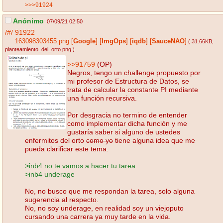
>>>91924
Anónimo
07/09/21 02:50
/#/
91922
163098303455.png
[
Google
]
[
ImgOps
]
[
iqdb
]
[
SauceNAO
]
( 31.66KB
,
planteamiento_del_orto.png
)
>>91759
(OP)
Negros, tengo un challenge propuesto por
mi profesor de Estructura de Datos, se
trata de calcular la constante PI mediante
una función recursiva.
Por desgracia no termino de entender
como implementar dicha función y me
gustaría saber si alguno de ustedes
enfermitos del orto
como yo
tiene alguna idea que me
pueda clarificar este tema.
>inb4 no te vamos a hacer tu tarea
>inb4 underage
No, no busco que me respondan la tarea, solo alguna
sugerencia al respecto.
No, no soy underage, en realidad soy un viejoputo
cursando una carrera ya muy tarde en la vida.