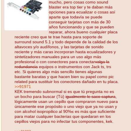
mucho, pero cosas como sound
blaster era top tier y te daban más
opciones para ecualizar o cosas así
aparte que todavía se puede
conseguir tarjetas con más de 30
años funcionando y que se pueden
reparar, ahora bueno cualquier placa
reciente creo que te trae hasta para soporte de
surround sound 5.1 y todo depende de la calidad de los
altavoces y/o audífonos, y las tarjetas de sonido
reciente y más caras incorporan hasta ecualizadores y
sintetizadores manuales para un uso algo más
profesional o con conectores para conectar
valga la
redundancia
equipos o instrumentos con Jack ts, trs
etc. Si quieres algo más sencillo tienes algunas
bastante baratas y que hacen bien su papel como pic
related para sustituir los conectores dañado en tu placa.
>>91971
KEK tremendo subnormal si es que tú pregunta no es
un bocho para buscar (Tú)
igualmente le saco captura
,
lógicamente usan un cepillo que compraron nuevo para
únicamente ese propósito o uno viejo que ya no usan y
con alcohol isopropilico al 90%≤ es más que suficiente
para matar cualquier bacterias que quedaran en los
cepillos viejos para no infectar tus componentes, kek.