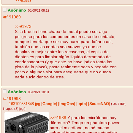
>>>91993
Anónimo
08/09/21 08:12
/#/
91989
>>91973
Si la brocha tiene chapa de metal puede ser algo
peligroso para los componentes en caso de contacto,
aunque tendría que ser muy burro para dañarlo así,
también que las cerdas sea suaves ya que se
desplazan mejor entre los recovecos, el cepillo de
dientes es para limpiar algún líquido derramado de
condensadores (y que este no haya jodida tanto las
pista de la placa), pasta realmente seca y pegada con
polvo o algunos slot para asegurarte que no queda
nada sucio dentro de este.
Anónimo
08/09/21 10:01
/#/
91993
163109531848.jpg
[
Google
]
[
ImgOps
]
[
iqdb
]
[
SauceNAO
]
( 34.71KB
,
images (8).jpg
)
>>91988
Y para los micrófonos hay
diferencia? Tengo un phantom power
para el micrófono, no sé mucho
sobre el tema pero tengo entendido