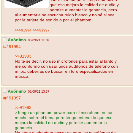
que eso mejora la calidad de audio y
permite aumentar la ganancia, pero
al aumentarla se escucha ruido blanco y no sé si sea
por la tarjeta de sonido o por el phantom.
>>>91994
>>>91997
Anónimo
08/09/21 11:36
/#/
91994
>>91993
No te se decir, no uso micrófonos para estar al tanto y
me conformo con usar unos audífonos de teléfono con
mi pc, deberías de buscar en foro especializados en
música.
Anónimo
08/09/21 13:37
/#/
91997
>>91993
>Tengo un phantom power para el micrófono, no sé
mucho sobre el tema pero tengo entendido que eso
mejora la calidad de audio y permite aumentar la
ganancia
No anon el phantom power es para los micrófonos de