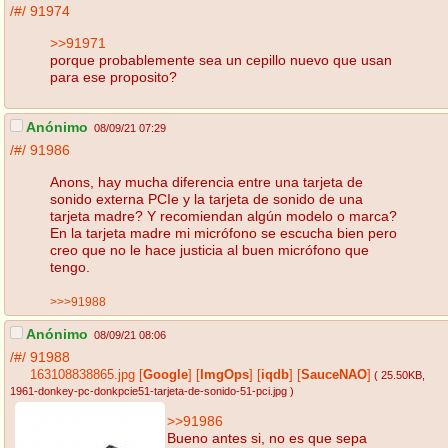
/#/
91974
>>91971
porque probablemente sea un cepillo nuevo que usan
para ese proposito?
Anónimo
08/09/21 07:29
/#/
91986
Anons, hay mucha diferencia entre una tarjeta de
sonido externa PCIe y la tarjeta de sonido de una
tarjeta madre? Y recomiendan algún modelo o marca?
En la tarjeta madre mi micrófono se escucha bien pero
creo que no le hace justicia al buen micrófono que
tengo.
>>>91988
Anónimo
08/09/21 08:06
/#/
91988
163108838865.jpg
[
Google
]
[
ImgOps
]
[
iqdb
]
[
SauceNAO
]
( 25.50KB
,
1961-donkey-pc-donkpcie51-tarjeta-de-sonido-51-pci.jpg
)
>>91986
Bueno antes si, no es que sepa