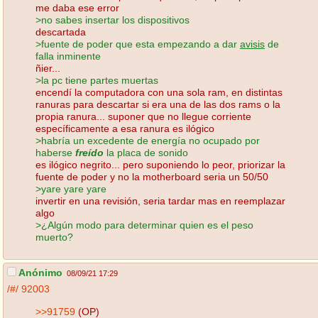
me daba ese error
>no sabes insertar los dispositivos
descartada
>fuente de poder que esta empezando a dar
avisis
de
falla inminente
ñier...
>la pc tiene partes muertas
encendí la computadora con una sola ram, en distintas
ranuras para descartar si era una de las dos rams o la
propia ranura... suponer que no llegue corriente
específicamente a esa ranura es ilógico
>habría un excedente de energía no ocupado por
haberse
freído
la placa de sonido
es ilógico negrito... pero suponiendo lo peor, priorizar la
fuente de poder y no la motherboard seria un 50/50
>yare yare yare
invertir en una revisión, seria tardar mas en reemplazar
algo
>¿Algún modo para determinar quien es el peso
muerto?
Anónimo
08/09/21 17:29
/#/
92003
>>91759
(OP)