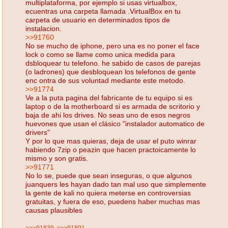
multiplataforma, por ejemplo si usas virtualbox,
ecuentras una carpeta llamada .VirtualBox en tu
carpeta de usuario en determinados tipos de
instalacion.
>>91760
No se mucho de iphone, pero una es no poner el face
lock o como se llame como unica medida para
dsbloquear tu telefono. he sabido de casos de parejas
(o ladrones) que desbloquean los telefonos de gente
enc ontra de sus voluntad mediante este metodo.
>>91774
Ve a la puta pagina del fabricante de tu equipo si es
laptop o de la motherboard si es armada de scritorio y
baja de ahi los drives. No seas uno de esos negros
huevones que usan el clásico "instalador automatico de
drivers"
Y por lo que mas quieras, deja de usar el puto winrar
habiendo 7zip o peazin que hacen practoicamente lo
mismo y son gratis.
>>91771
No lo se, puede que sean inseguras, o que algunos
juanquers les hayan dado tan mal uso que simplemente
la gente de kali no quiera meterse en controversias
gratuitas, y fuera de eso, puedens haber muchas mas
causas plausibles
>>>91839
>>>91891