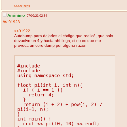
>>>91923
Anónimo
07/09/21 02:54
/#/
91923
>>91922
Autobump para dejarles el código que realicé, que solo
devuelve un 4 y hasta ahí llega, si no es que me
provoca un core dump por alguna razón.
#include 
#include 
using namespace std;
float pi(int i, int n){
  if ( i == 1 ){
    return 4;
  }
  return (i + 2) + pow(i, 2) / 
pi(i+1, n);
}
int main() {
  cout << pi(10, 10) << endl;