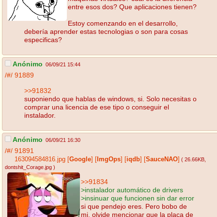
entre esos dos? Que aplicaciones tienen?
Estoy comenzando en el desarrollo,
debería aprender estas tecnologias o son para cosas
especificas?
Anónimo
06/09/21 15:44
/#/
91889
>>91832
suponiendo que hablas de windows, si. Solo necesitas o
comprar una licencia de ese tipo o conseguir el
instalador.
Anónimo
06/09/21 16:30
/#/
91891
163094584816.jpg
[
Google
]
[
ImgOps
]
[
iqdb
]
[
SauceNAO
]
( 26.66KB
,
dontshit_Corage.jpg
)
>>91834
>instalador automático de drivers
>insinuar que funcionen sin dar error
si que pendejo eres. Pero bobo de
mi, olvide mencionar que la placa de