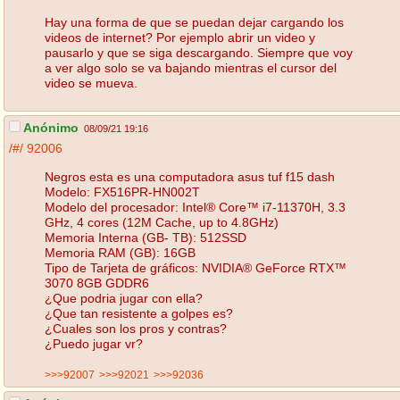
Hay una forma de que se puedan dejar cargando los
videos de internet? Por ejemplo abrir un video y
pausarlo y que se siga descargando. Siempre que voy
a ver algo solo se va bajando mientras el cursor del
video se mueva.
Anónimo
08/09/21 19:16
/#/
92006
Negros esta es una computadora asus tuf f15 dash
Modelo: FX516PR-HN002T
Modelo del procesador: Intel® Core™ i7-11370H, 3.3
GHz, 4 cores (12M Cache, up to 4.8GHz)
Memoria Interna (GB- TB): 512SSD
Memoria RAM (GB): 16GB
Tipo de Tarjeta de gráficos: NVIDIA® GeForce RTX™
3070 8GB GDDR6
¿Que podria jugar con ella?
¿Que tan resistente a golpes es?
¿Cuales son los pros y contras?
¿Puedo jugar vr?
>>>92007
>>>92021
>>>92036