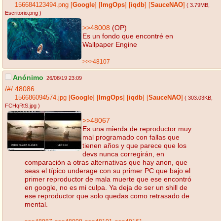
156684123494.png
[
Google
]
[
ImgOps
]
[
iqdb
]
[
SauceNAO
]
( 3.79MB
,
Escritorio.png
)
>>48008
(OP)
Es un fondo que encontré en
Wallpaper Engine
>>>48107
Anónimo
26/08/19 23:09
/#/
48086
156686094574.jpg
[
Google
]
[
ImgOps
]
[
iqdb
]
[
SauceNAO
]
( 303.03KB
,
FCHqRtS.jpg
)
>>48067
Es una mierda de reproductor muy
mal programado con fallas que
tienen años y que parece que los
devs nunca corregirán, en
comparación a otras alternativas que hay anon, que
seas el típico underage con su primer PC que bajo el
primer reproductor de mala muerte que ese encontró
en google, no es mi culpa. Ya deja de ser un shill de
ese reproductor que solo quedas como retrasado de
mental.