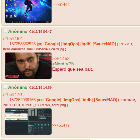
>>>51462
Anónimo
01/11/19 04:47
/#/
51462
157258362523.jpg
[
Google
]
[
ImgOps
]
[
iqdb
]
[
SauceNAO
]
( 19.58KB
,
hello-darkness-ruru-58d5bd480ea78.jpg
)
>>51453
>Nord VPN
Espero que sea bait.
Anónimo
01/11/19 14:59
/#/
51470
157262038166.png
[
Google
]
[
ImgOps
]
[
iqdb
]
[
SauceNAO
]
( 210.94KB
,
2019-11-01-103931_1366x768_scrot.png
)
>>>51479