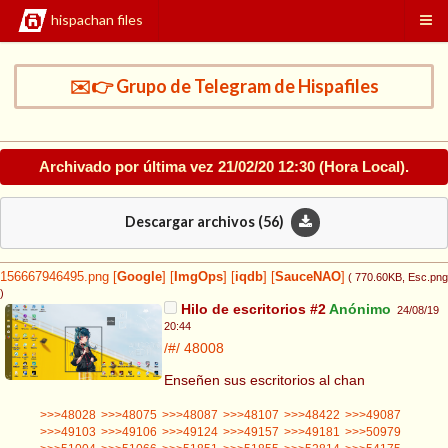
hispachan files
✉️👉 Grupo de Telegram de Hispafiles
Archivado por última vez
21/02/20 12:30
(Hora Local).
Descargar archivos (
56
)
156667946495.png
[
Google
]
[
ImgOps
]
[
iqdb
]
[
SauceNAO
]
( 770.60KB
, Esc.png
)
Hilo de escritorios #2
Anónimo
24/08/19
20:44
/#/
48008
Enseñen sus escritorios al chan
>>>48028
>>>48075
>>>48087
>>>48107
>>>48422
>>>49087
>>>49103
>>>49106
>>>49124
>>>49157
>>>49181
>>>50979