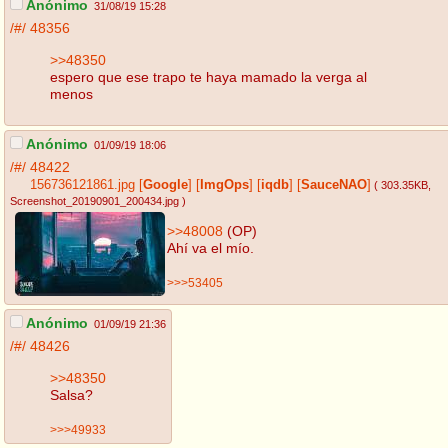
Anónimo
31/08/19 15:28
/#/
48356
>>48350
espero que ese trapo te haya mamado la verga al
menos
Anónimo
01/09/19 18:06
/#/
48422
156736121861.jpg
[
Google
]
[
ImgOps
]
[
iqdb
]
[
SauceNAO
]
( 303.35KB
,
Screenshot_20190901_200434.jpg
)
>>48008
(OP)
Ahí va el mío.
>>>53405
Anónimo
01/09/19 21:36
/#/
48426
>>48350
Salsa?
>>>49933