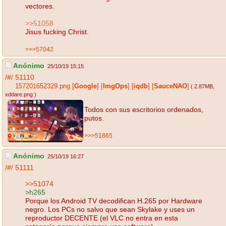
vectores.
>>51058
Jisus fucking Christ.
>>>57042
Anónimo
25/10/19 15:15
/#/
51110
157201652329.png
[
Google
]
[
ImgOps
]
[
iqdb
]
[
SauceNAO
]
( 2.87MB
,
xddare.png
)
Todos con sus escritorios ordenados,
putos.
>>>51865
Anónimo
25/10/19 16:27
/#/
51111
>>51074
>h265
Porque los Android TV decodifican H.265 por Hardware
negro. Los PCs no salvo que sean Skylake y uses un
reproductor DECENTE (el VLC no entra en esta