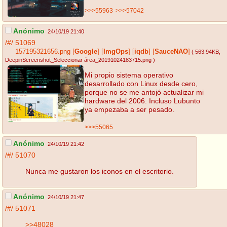
>>>55963
>>>57042
Anónimo
24/10/19 21:40
/#/
51069
157195321656.png
[
Google
]
[
ImgOps
]
[
iqdb
]
[
SauceNAO
]
( 563.94KB
,
DeepinScreenshot_Seleccionar área_20191024183715.png
)
Mi propio sistema operativo
desarrollado con Linux desde cero,
porque no se me antojó actualizar mi
hardware del 2006. Incluso Lubunto
ya empezaba a ser pesado.
>>>55065
Anónimo
24/10/19 21:42
/#/
51070
Nunca me gustaron los iconos en el escritorio.
Anónimo
24/10/19 21:47
/#/
51071
>>48028