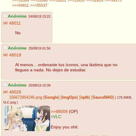
>>>51004
>>>51066
>>>51851
>>>51855
>>>52814
>>>54175
>>>54811
>>>55537
Anónimo
24/08/19 23:22
/#/
48011
No
Anónimo
25/08/19 01:56
/#/
48018
Al menos... ordenaste tus íconos, una lástima que no
llegues a nada. No dejes de estudiar.
Anónimo
25/08/19 10:39
/#/
48028
156672954246.png
[
Google
]
[
ImgOps
]
[
iqdb
]
[
SauceNAO
]
( 179.30KB
,
VLC.png
)
>>48008
(OP)
>VLC
Enjoy you shit.