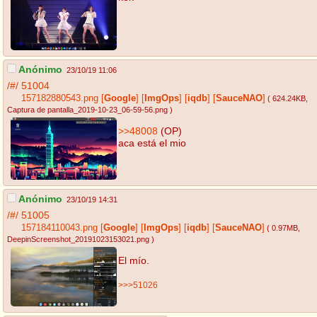
Anónimo
23/10/19 11:06
/#/
51004
157182880543.png
[
Google
]
[
ImgOps
]
[
iqdb
]
[
SauceNAO
]
( 624.24KB
,
Captura de pantalla_2019-10-23_06-59-56.png
)
>>48008
(OP)
aca está el mio
Anónimo
23/10/19 14:31
/#/
51005
157184110043.png
[
Google
]
[
ImgOps
]
[
iqdb
]
[
SauceNAO
]
( 0.97MB
,
DeepinScreenshot_20191023153021.png
)
El mío.
>>>51026