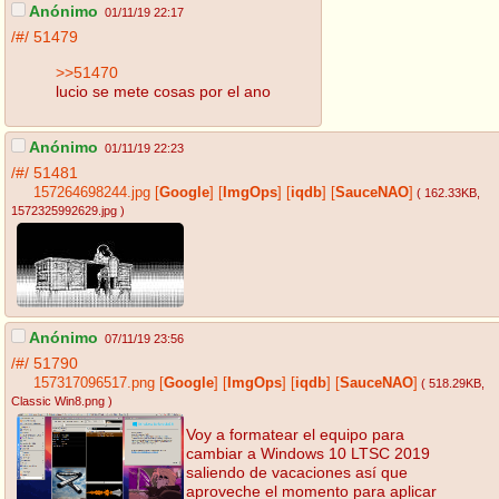
Anónimo
01/11/19 22:17
/#/
51479
>>51470
lucio se mete cosas por el ano
Anónimo
01/11/19 22:23
/#/
51481
157264698244.jpg
[
Google
]
[
ImgOps
]
[
iqdb
]
[
SauceNAO
]
( 162.33KB
,
1572325992629.jpg
)
Anónimo
07/11/19 23:56
/#/
51790
157317096517.png
[
Google
]
[
ImgOps
]
[
iqdb
]
[
SauceNAO
]
( 518.29KB
,
Classic Win8.png
)
Voy a formatear el equipo para
cambiar a Windows 10 LTSC 2019
saliendo de vacaciones así que
aproveche el momento para aplicar