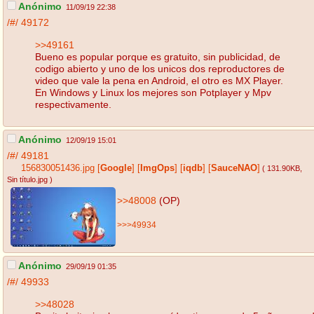
Anónimo
11/09/19 22:38
/#/
49172
>>49161
Bueno es popular porque es gratuito, sin publicidad, de
codigo abierto y uno de los unicos dos reproductores de
video que vale la pena en Android, el otro es MX Player.
En Windows y Linux los mejores son Potplayer y Mpv
respectivamente.
Anónimo
12/09/19 15:01
/#/
49181
156830051436.jpg
[
Google
]
[
ImgOps
]
[
iqdb
]
[
SauceNAO
]
( 131.90KB
,
Sin título.jpg
)
>>48008
(OP)
>>>49934
Anónimo
29/09/19 01:35
/#/
49933
>>48028