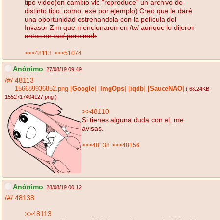
tipo video(en cambio vlc "reproduce" un archivo de
distinto tipo, como .exe por ejemplo) Creo que le daré
una oportunidad estrenandola con la película del
Invasor Zim que mencionaron en /tv/
aunque lo dijeron
antes en /ac/ pero meh
>>>48113
>>>51074
Anónimo
27/08/19 09:49
/#/
48113
156689936852.png
[
Google
]
[
ImgOps
]
[
iqdb
]
[
SauceNAO
]
( 68.24KB
,
1552717404127.png
)
>>48110
Si tienes alguna duda con el, me
avisas.
>>>48138
>>>48156
Anónimo
28/08/19 00:12
/#/
48138
>>48113