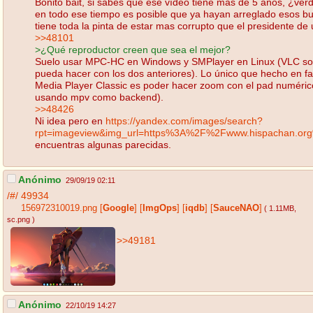
Bonito bait, si sabes que ese vídeo tiene mas de 5 años, ¿ve
en todo ese tiempo es posible que ya hayan arreglado esos b
tiene toda la pinta de estar mas corrupto que el presidente de
>>48101
>¿Qué reproductor creen que sea el mejor?
Suelo usar MPC-HC en Windows y SMPlayer en Linux (VLC solo
pueda hacer con los dos anteriores). Lo único que hecho en fa
Media Player Classic es poder hacer zoom con el pad numérico 
usando mpv como backend).
>>48426
Ni idea pero en
https://yandex.com/images/search?
rpt=imageview&img_url=https%3A%2F%2Fwww.hispachan.or
encuentras algunas parecidas.
Anónimo
29/09/19 02:11
/#/
49934
156972310019.png
[
Google
]
[
ImgOps
]
[
iqdb
]
[
SauceNAO
]
( 1.11MB
,
sc.png
)
>>49181
Anónimo
22/10/19 14:27