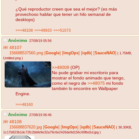
¿Qué reproductor creen que sea el mejor? (es más
provechoso hablar que tener un hilo semanal de
desktops)
>>>48108
>>>49933
>>>51073
Anónimo
27/08/19 05:56
/#/
48107
156688537560.png
[
Google
]
[
ImgOps
]
[
iqdb
]
[
SauceNAO
]
( 1.75MB
,
Untitled.png
)
>>48008
(OP)
No pude grabar mi escritorio para
mostrar el fondo animado que tengo,
como el negro de
>>48075
mi fondo
también lo encontre en Wallpaper
Engine.
>>>48160
Anónimo
27/08/19 06:46
/#/
48108
156688837620.jpg
[
Google
]
[
ImgOps
]
[
iqdb
]
[
SauceNAO
]
( 36.30KB
,
1c17b823b1dc72fc2bbfe9e32a79c6e2426de9d156c69fbd1d.jpg
)