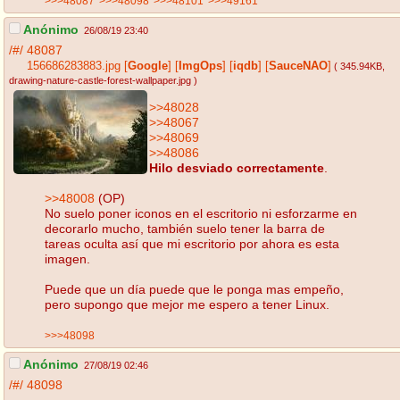
>>>48087
>>>48098
>>>48101
>>>49161
Anónimo
26/08/19 23:40
/#/
48087
156686283883.jpg
[
Google
]
[
ImgOps
]
[
iqdb
]
[
SauceNAO
]
( 345.94KB
,
drawing-nature-castle-forest-wallpaper.jpg
)
>>48028
>>48067
>>48069
>>48086
Hilo desviado correctamente
.
>>48008
(OP)
No suelo poner iconos en el escritorio ni esforzarme en
decorarlo mucho, también suelo tener la barra de
tareas oculta así que mi escritorio por ahora es esta
imagen.
Puede que un día puede que le ponga mas empeño,
pero supongo que mejor me espero a tener Linux.
>>>48098
Anónimo
27/08/19 02:46
/#/
48098