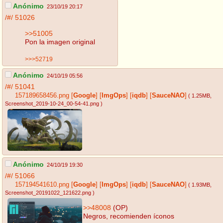
Anónimo
23/10/19 20:17
/#/
51026
>>51005
Pon la imagen original
>>>52719
Anónimo
24/10/19 05:56
/#/
51041
157189658456.png
[
Google
]
[
ImgOps
]
[
iqdb
]
[
SauceNAO
]
( 1.25MB
,
Screenshot_2019-10-24_00-54-41.png
)
Anónimo
24/10/19 19:30
/#/
51066
157194541610.png
[
Google
]
[
ImgOps
]
[
iqdb
]
[
SauceNAO
]
( 1.93MB
,
Screenshot_20191022_121622.png
)
>>48008
(OP)
Negros, recomienden íconos