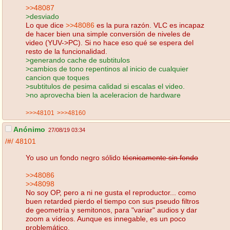
>>48087
>desviado
Lo que dice
>>48086
es la pura razón. VLC es incapaz
de hacer bien una simple conversión de niveles de
video (YUV->PC). Si no hace eso qué se espera del
resto de la funcionalidad.
>generando cache de subtitulos
>cambios de tono repentinos al inicio de cualquier
cancion que toques
>subtitulos de pesima calidad si escalas el video.
>no aprovecha bien la aceleracion de hardware
>>>48101
>>>48160
Anónimo
27/08/19 03:34
/#/
48101
Yo uso un fondo negro sólido
técnicamente sin fondo
>>48086
>>48098
No soy OP, pero a ni ne gusta el reproductor... como
buen retarded pierdo el tiempo con sus pseudo filtros
de geometría y semitonos, para "variar" audios y dar
zoom a vídeos. Aunque es innegable, es un poco
problemático.