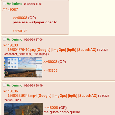
Anónimo
09/09/19 11:06
/#/
49087
>>48008
(OP)
pasa ese wallpaper opecito
>>>50975
Anónimo
09/09/19 17:06
/#/
49103
156804876410.png
[
Google
]
[
ImgOps
]
[
iqdb
]
[
SauceNAO
]
( 1.20MB
,
Screenshot_20190909_180418.png
)
>>48008
(OP)
>>>53355
Anónimo
09/09/19 20:49
/#/
49106
156806219348.mp4
[
Google
]
[
ImgOps
]
[
iqdb
]
[
SauceNAO
]
( 1.92MB
,
Rec 0001.mp4
)
>>48008
(OP)
me gusta como quedo