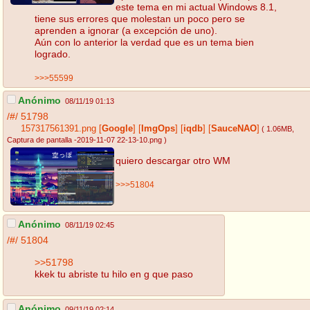
este tema en mi actual Windows 8.1,
tiene sus errores que molestan un poco pero se
aprenden a ignorar (a excepción de uno).
Aún con lo anterior la verdad que es un tema bien
logrado.
>>>55599
Anónimo
08/11/19 01:13
/#/
51798
157317561391.png
[
Google
]
[
ImgOps
]
[
iqdb
]
[
SauceNAO
]
( 1.06MB
,
Captura de pantalla -2019-11-07 22-13-10.png
)
quiero descargar otro WM
>>>51804
Anónimo
08/11/19 02:45
/#/
51804
>>51798
kkek tu abriste tu hilo en g que paso
Anónimo
09/11/19 02:14