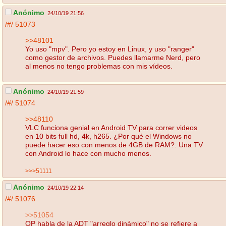
Anónimo
24/10/19 21:56
/#/
51073
>>48101
Yo uso "mpv". Pero yo estoy en Linux, y uso "ranger"
como gestor de archivos. Puedes llamarme Nerd, pero
al menos no tengo problemas con mis vídeos.
Anónimo
24/10/19 21:59
/#/
51074
>>48110
VLC funciona genial en Android TV para correr videos
en 10 bits full hd, 4k, h265. ¿Por qué el Windows no
puede hacer eso con menos de 4GB de RAM?. Una TV
con Android lo hace con mucho menos.
>>>51111
Anónimo
24/10/19 22:14
/#/
51076
>>51054
OP habla de la ADT "arreglo dinámico" no se refiere a