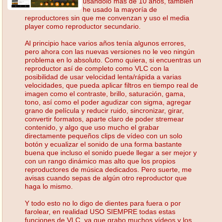
usandolo mas de 10 años, tambien
he usado la mayoría de
reproductores sin que me convenzan y uso el media
player como reproductor secundario.
Al principio hace varios años tenía algunos errores,
pero ahora con las nuevas versiones no le veo ningún
problema en lo absoluto. Como quiera, si encuentras un
reproductor así de completo como VLC con la
posibilidad de usar velocidad lenta/rápida a varias
velocidades, que pueda aplicar filtros en tiempo real de
imagen como el contraste, brillo, saturación, gama,
tono, así como el poder agudizar con sigma, agregar
grano de película y reducir ruido, sincronizar, girar,
convertir formatos, aparte claro de poder stremear
contenido, y algo que uso mucho el grabar
directamente pequeños clips de vídeo con un solo
botón y ecualizar el sonido de una forma bastante
buena que incluso el sonido puede llegar a ser mejor y
con un rango dinámico mas alto que los propios
reproductores de música dedicados. Pero suerte, me
avisas cuando sepas de algún otro reproductor que
haga lo mismo.
Y todo esto no lo digo de dientes para fuera o por
farolear, en realidad USO SIEMPRE todas estas
funciones de VLC, ya que grabo muchos vídeos y los