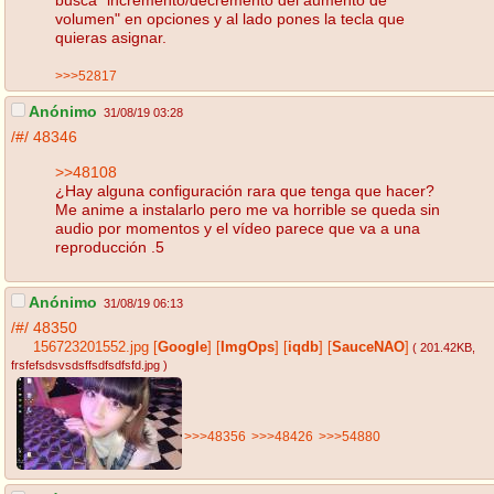
volumen" en opciones y al lado pones la tecla que
quieras asignar.
>>>52817
Anónimo
31/08/19 03:28
/#/
48346
>>48108
¿Hay alguna configuración rara que tenga que hacer?
Me anime a instalarlo pero me va horrible se queda sin
audio por momentos y el vídeo parece que va a una
reproducción .5
Anónimo
31/08/19 06:13
/#/
48350
156723201552.jpg
[
Google
]
[
ImgOps
]
[
iqdb
]
[
SauceNAO
]
( 201.42KB
,
frsfefsdsvsdsffsdfsdfsfd.jpg
)
>>>48356
>>>48426
>>>54880