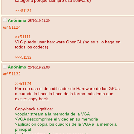
categoría porque siempre usa software)
>>>51124
Anónimo
25/10/19 21:39
/#/
51124
>>51111
VLC puede usar hardware OpenGL (no se si lo haga en
todos los codecs)
>>>51132
Anónimo
25/10/19 22:08
/#/
51132
>>51124
Pero no usa el decodificador de Hardware de las GPUs
o cuando lo hace lo hace de la forma más lenta que
existe: copy-back.
Copy-back significa:
>copiar stream a la memoria de la VGA
>VGA descomprime el video en su memoria
>aplicacion copia los cuadros de la VGA a la memoria
principal