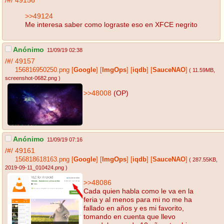
/#/
49156
>>49124
Me interesa saber como lograste eso en XFCE negrito
Anónimo
11/09/19 02:38
/#/
49157
156816950250.png
[
Google
]
[
ImgOps
]
[
iqdb
]
[
SauceNAO
]
( 11.59MB
,
screenshot-0682.png
)
>>48008
(OP)
Anónimo
11/09/19 07:16
/#/
49161
156818618163.png
[
Google
]
[
ImgOps
]
[
iqdb
]
[
SauceNAO
]
( 287.55KB
,
2019-09-11_010424.png
)
>>48086
Cada quien habla como le va en la
feria y al menos para mi no me ha
fallado en años y es mi favorito,
tomando en cuenta que llevo