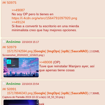
/#/
50975
>>49087
No soy OP pero lo tienes en
https://i.4cdn.org/w/src/1564791097920.png
>>49124
Si ibas a convertir tu escritorio en una mierda
minimalista creo que hay mejores opciones.
Anónimo
22/10/19 15:17
/#/
50979
157175742594.png
[
Google
]
[
ImgOps
]
[
iqdb
]
[
SauceNAO
]
( 2.02MB
,
Screenshot_20191022_121622.png
)
>>48008
(OP)
Tuve que reinstalar Manjaro ayer, así
que apenas tiene cosas
Anónimo
22/10/19 23:54
/#/
50991
157178846343.png
[
Google
]
[
ImgOps
]
[
iqdb
]
[
SauceNAO
]
( 7.36MB
,
Captura de Pantalla 2019-10-22 a la(s) 18_53_53.png
)
kek