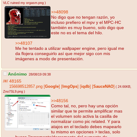
VLC ruined my orgasm.png
)
>>48098
No digo que no tengan razón, yo
incluso prefiero el mpv y el MPC-HC
también es muy bueno, solo digo que
este no es el tema del hilo.
>>48107
Me he tentado a utilizar wallpaper engine, pero igual me
da flojera conseguirlo así que mejor sigo con mis
imágenes a modo de presentación.
Anónimo
28/08/19 09:38
/#/
48165
156698512857.png
[
Google
]
[
ImgOps
]
[
iqdb
]
[
SauceNAO
]
( 24.66KB
,
Zno7SL9.png
)
>>48156
Como tal, no, pero hay una opción
similar que te permite amplificar mas
el volumen solo activa la casilla de
normalizar como pic related. Y para
atajos en el teclado debes mapearlo
tu mismo en opciones > teclas, solo
busca "incremento/decremento del aumento de