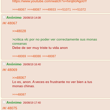
https://www.youtube.com/watch?v=hirq60Ago0Y
>>>48067
>>>48087
>>>49933
>>>51071
>>>51072
Anónimo
26/08/19 14:08
/#/
48067
>>48028
>critica vlc por no poder ver correctamente sus monas
coreanas
Debe de ser muy triste tu vida anon
>>>48069
>>>48086
>>>48087
Anónimo
26/08/19 16:40
/#/
48069
>>48067
Lo es, anon. A veces es frustrante no ver bien a tus
monas chinas.
>>>48087
Anónimo
26/08/19 17:40
/#/
48075