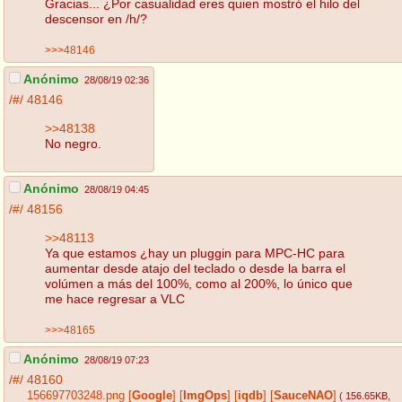
Gracias... ¿Por casualidad eres quien mostró el hilo del
descensor en /h/?
>>>48146
Anónimo
28/08/19 02:36
/#/
48146
>>48138
No negro.
Anónimo
28/08/19 04:45
/#/
48156
>>48113
Ya que estamos ¿hay un pluggin para MPC-HC para
aumentar desde atajo del teclado o desde la barra el
volúmen a más del 100%, como al 200%, lo único que
me hace regresar a VLC
>>>48165
Anónimo
28/08/19 07:23
/#/
48160
156697703248.png
[
Google
]
[
ImgOps
]
[
iqdb
]
[
SauceNAO
]
( 156.65KB
,