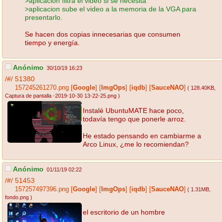
>aplicacion filtra el video si se necesita
>aplicacion sube el video a la memoria de la VGA para
presentarlo.
Se hacen dos copias innecesarias que consumen
tiempo y energía.
Anónimo
30/10/19 16:23
/#/
51380
157245261270.png
[
Google
]
[
ImgOps
]
[
iqdb
]
[
SauceNAO
]
( 128.40KB
,
Captura de pantalla -2019-10-30 13-22-25.png
)
Instalé UbuntuMATE hace poco,
todavía tengo que ponerle arroz.
He estado pensando en cambiarme a
Arco Linux, ¿me lo recomiendan?
Anónimo
01/11/19 02:22
/#/
51453
157257497396.png
[
Google
]
[
ImgOps
]
[
iqdb
]
[
SauceNAO
]
( 1.31MB
,
fondo.png
)
el escritorio de un hombre