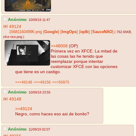
Anónimo
10/09/19 11:47
/#/
49124
156811604996.png
[
Google
]
[
ImgOps
]
[
iqdb
]
[
SauceNAO
]
( 762.65KB
,
xfce rice.png
)
>>48008
(OP)
Primera vez en XFCE. La mitad de
las cosas las he tenido que
reemplazar porque intentar
customizar XFCE con las opciones
que tiene es un castigo.
>>>49148
>>>49156
>>>50975
Anónimo
10/09/19 23:55
/#/
49148
>>49124
Negro, como haces eso asi de bonito?
Anónimo
11/09/19 02:07