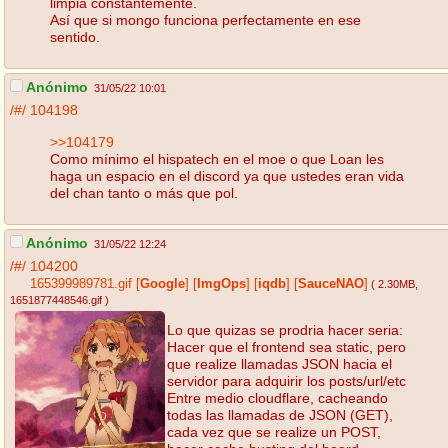
limpia constantemente.
Así que si mongo funciona perfectamente en ese
sentido.
Anónimo
31/05/22 10:01
/#/
104198
>>104179
Como mínimo el hispatech en el moe o que Loan les
haga un espacio en el discord ya que ustedes eran vida
del chan tanto o más que pol.
Anónimo
31/05/22 12:24
/#/
104200
165399989781.gif
[
Google
]
[
ImgOps
]
[
iqdb
]
[
SauceNAO
]
( 2.30MB
,
1651877448546.gif
)
Lo que quizas se prodria hacer seria:
Hacer que el frontend sea static, pero
que realize llamadas JSON hacia el
servidor para adquirir los posts/url/etc
Entre medio cloudflare, cacheando
todas las llamadas de JSON (GET),
cada vez que se realize un POST,