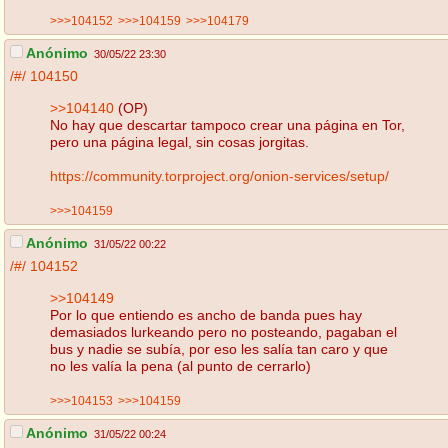
>>>104152
>>>104159
>>>104179
Anónimo
30/05/22 23:30
/#/
104150
>>104140
(OP)
No hay que descartar tampoco crear una página en Tor,
pero una página legal, sin cosas jorgitas.
https://community.torproject.org/onion-services/setup/
>>>104159
Anónimo
31/05/22 00:22
/#/
104152
>>104149
Por lo que entiendo es ancho de banda pues hay
demasiados lurkeando pero no posteando, pagaban el
bus y nadie se subía, por eso les salía tan caro y que
no les valía la pena (al punto de cerrarlo)
>>>104153
>>>104159
Anónimo
31/05/22 00:24