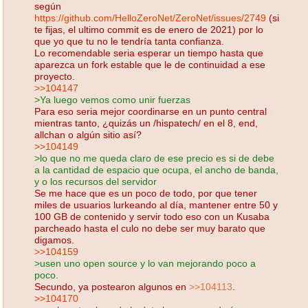
según
https://github.com/HelloZeroNet/ZeroNet/issues/2749
(si
te fijas, el ultimo commit es de enero de 2021) por lo
que yo que tu no le tendría tanta confianza.
Lo recomendable seria esperar un tiempo hasta que
aparezca un fork estable que le de continuidad a ese
proyecto.
>>104147
>Ya luego vemos como unir fuerzas
Para eso seria mejor coordinarse en un punto central
mientras tanto, ¿quizás un /hispatech/ en el 8, end,
allchan o algún sitio así?
>>104149
>lo que no me queda claro de ese precio es si de debe
a la cantidad de espacio que ocupa, el ancho de banda,
y o los recursos del servidor
Se me hace que es un poco de todo, por que tener
miles de usuarios lurkeando al día, mantener entre 50 y
100 GB de contenido y servir todo eso con un Kusaba
parcheado hasta el culo no debe ser muy barato que
digamos.
>>104159
>usen uno open source y lo van mejorando poco a
poco.
Secundo, ya postearon algunos en
>>104113
.
>>104170