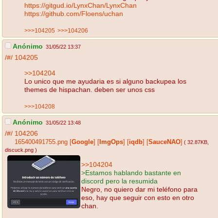
https://gitgud.io/LynxChan/LynxChan
https://github.com/Floens/uchan
>>>104205
>>>104206
Anónimo
31/05/22 13:37
/#/
104205
>>104204
Lo unico que me ayudaria es si alguno backupea los
themes de hispachan. deben ser unos css
>>>104208
Anónimo
31/05/22 13:48
/#/
104206
165400491755.png
[
Google
]
[
ImgOps
]
[
iqdb
]
[
SauceNAO
]
( 32.87KB
,
discuck.png
)
>>104204
>Estamos hablando bastante en
discord pero la resumida
Negro, no quiero dar mi teléfono para
eso, hay que seguir con esto en otro
chan.