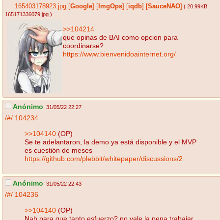
165403178923.jpg
[
Google
]
[
ImgOps
]
[
iqdb
]
[
SauceNAO
]
( 20.99KB
,
165171336079.jpg
)
>>104214
que opinas de BAI como opcion para
coordinarse?
https://www.bienvenidoainternet.org/
Anónimo
31/05/22 22:27
/#/
104234
>>104140
(OP)
Se te adelantaron, la demo ya está disponible y el MVP
es cuestión de meses
https://github.com/plebbit/whitepaper/discussions/2
Anónimo
31/05/22 22:43
/#/
104236
>>104140
(OP)
Nah para que tanto esfuerzo? no vale la pena trabajar