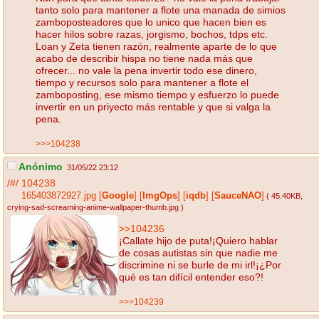
tanto solo para mantener a flote una manada de simios
zamboposteadores que lo unico que hacen bien es
hacer hilos sobre razas, jorgismo, bochos, tdps etc.
Loan y Zeta tienen razón, realmente aparte de lo que
acabo de describir hispa no tiene nada más que
ofrecer... no vale la pena invertir todo ese dinero,
tiempo y recursos solo para mantener a flote el
zamboposting, ese mismo tiempo y esfuerzo lo puede
invertir en un priyecto más rentable y que si valga la
pena.
>>>104238
Anónimo
31/05/22 23:12
/#/
104238
165403872927.jpg
[
Google
]
[
ImgOps
]
[
iqdb
]
[
SauceNAO
]
( 45.40KB
,
crying-sad-screaming-anime-wallpaper-thumb.jpg
)
>>104236
¡Callate hijo de puta!¡Quiero hablar
de cosas autistas sin que nadie me
discrimine ni se burle de mi irl!¡¿Por
qué es tan difícil entender eso?!
>>>104239