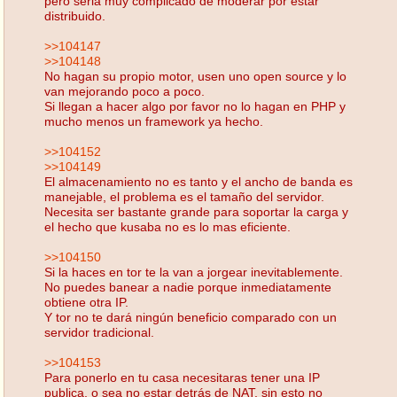
pero seria muy complicado de moderar por estar
distribuido.
>>104147
>>104148
No hagan su propio motor, usen uno open source y lo
van mejorando poco a poco.
Si llegan a hacer algo por favor no lo hagan en PHP y
mucho menos un framework ya hecho.
>>104152
>>104149
El almacenamiento no es tanto y el ancho de banda es
manejable, el problema es el tamaño del servidor.
Necesita ser bastante grande para soportar la carga y
el hecho que kusaba no es lo mas eficiente.
>>104150
Si la haces en tor te la van a jorgear inevitablemente.
No puedes banear a nadie porque inmediatamente
obtiene otra IP.
Y tor no te dará ningún beneficio comparado con un
servidor tradicional.
>>104153
Para ponerlo en tu casa necesitaras tener una IP
publica, o sea no estar detrás de NAT, sin esto no