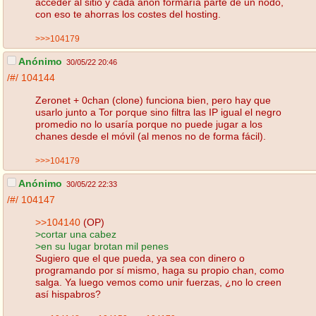
acceder al sitio y cada anon formaría parte de un nodo,
con eso te ahorras los costes del hosting.
>>>104179
Anónimo
30/05/22 20:46
/#/
104144
Zeronet + 0chan (clone) funciona bien, pero hay que
usarlo junto a Tor porque sino filtra las IP igual el negro
promedio no lo usaría porque no puede jugar a los
chanes desde el móvil (al menos no de forma fácil).
>>>104179
Anónimo
30/05/22 22:33
/#/
104147
>>104140
(OP)
>cortar una cabez
>en su lugar brotan mil penes
Sugiero que el que pueda, ya sea con dinero o
programando por sí mismo, haga su propio chan, como
salga. Ya luego vemos como unir fuerzas, ¿no lo creen
así hispabros?