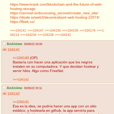
https://www.hrank.com/blockchain-and-the-future-of-web-
hosting-storage
https://zeronet.io/docs/using_zeronet/create_new_site/
https://diode.io/web3/decentralized-web-hosting-22074/
https://fleek.co/
>>>104141
>>>104147
>>>104150
>>>104159
>>>104179
>>>1
04214
>>>104234
>>>104236
>>>104242
Anónimo
30/05/22 20:00
/#/
104141
>>104140
(OP)
Bastaría con hacer una aplicación que los negros
instalen en su computadora. Y que decidan hostear y
servir hilos. Algo como FreeNet.
>>>104142
Anónimo
30/05/22 20:11
/#/
104142
>>104141
Esa es la idea, se podría hacer una app con un sitio
estático, y hostearla en github, la app serviría para