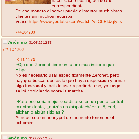
hacer cache busting del board
correspondiente
De esa manera el server puede alimentar muchisimos
clientes sin muchos recursos.
Vease
https://www.youtube.com/watch?v=OLRldZjty_s
>>>104203
Anónimo
31/05/22 12:53
/#/
104202
>>104179
>Ojo que Zeronet tiene un futuro mas incierto que
Hispa
No es necesario usar específicamente Zeronet, pero
hay que buscar que es lo que hay a disposición y armar
algo funcional y fácil de usar a partir de eso, ya luego
se irá corrigiendo sobre la marcha.
>Para eso seria mejor coordinarse en un punto central
mientras tanto, ¿quizás un /hispatech/ en el 8, end,
allchan o algún sitio así?
Aunque sea un honeypot de momento tenemos el
ochomiau.
Anónimo
31/05/22 12:55