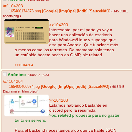
/#/
104203
165400174873.png
[
Google
]
[
ImgOps
]
[
iqdb
]
[
SauceNAO
]
( 145.53KB
,
boceto.png
)
>>104200
Interesante, por mi parte yo voy a
hacer una aplicación de escritorio
para Windows/Linux y supongo que
otra para Android. Que funcione más
o menos como los torrentes. De momento solo tengo
un estúpido boceto hecho en GIMP, pic related
>>>104204
Anónimo
31/05/22 13:33
/#/
104204
165400400974.jpg
[
Google
]
[
ImgOps
]
[
iqdb
]
[
SauceNAO
]
( 66.34KB
,
Diagrama en blanco.jpg
)
>>104203
Estamos hablando bastante en
discord pero la resumida
>pic related propuesta para no gastar
tanto en servers.
Para el backend necesitamos algo que ya hable JSON