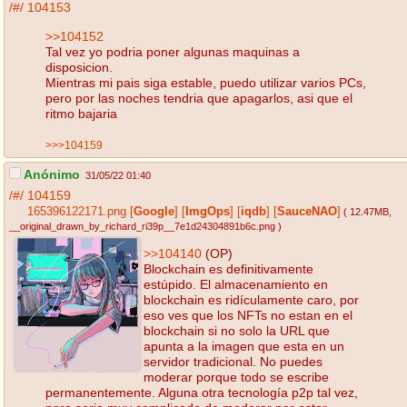
/#/
104153
>>104152
Tal vez yo podria poner algunas maquinas a
disposicion.
Mientras mi pais siga estable, puedo utilizar varios PCs,
pero por las noches tendria que apagarlos, asi que el
ritmo bajaria
>>>104159
Anónimo
31/05/22 01:40
/#/
104159
165396122171.png
[
Google
]
[
ImgOps
]
[
iqdb
]
[
SauceNAO
]
( 12.47MB
,
__original_drawn_by_richard_ri39p__7e1d24304891b6c.png
)
>>104140
(OP)
Blockchain es definitivamente
estúpido. El almacenamiento en
blockchain es ridículamente caro, por
eso ves que los NFTs no estan en el
blockchain si no solo la URL que
apunta a la imagen que esta en un
servidor tradicional. No puedes
moderar porque todo se escribe
permanentemente. Alguna otra tecnología p2p tal vez,