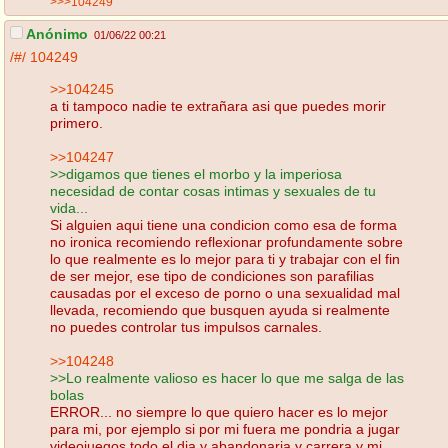
>>>104249
Anónimo
01/06/22 00:21
/#/
104249
>>104245
a ti tampoco nadie te extrañara asi que puedes morir
primero.
>>104247
>>digamos que tienes el morbo y la imperiosa
necesidad de contar cosas intimas y sexuales de tu
vida...
Si alguien aqui tiene una condicion como esa de forma
no ironica recomiendo reflexionar profundamente sobre
lo que realmente es lo mejor para ti y trabajar con el fin
de ser mejor, ese tipo de condiciones son parafilias
causadas por el exceso de porno o una sexualidad mal
llevada, recomiendo que busquen ayuda si realmente
no puedes controlar tus impulsos carnales.
>>104248
>>Lo realmente valioso es hacer lo que me salga de las
bolas
ERROR... no siempre lo que quiero hacer es lo mejor
para mi, por ejemplo si por mi fuera me pondria a jugar
videojuegos todo el dia y abandonaria y carrera y mi