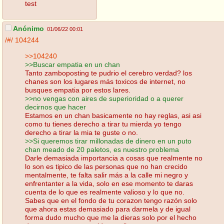
test
Anónimo
01/06/22 00:01
/#/
104244
>>104240
>>Buscar empatia en un chan
Tanto zamboposting te pudrio el cerebro verdad? los
chanes son los lugares más toxicos de internet, no
busques empatia por estos lares.
>>no vengas con aires de superioridad o a querer
decirnos que hacer
Estamos en un chan basicamente no hay reglas, asi asi
como tu tienes derecho a tirar tu mierda yo tengo
derecho a tirar la mia te guste o no.
>>Si queremos tirar millonadas de dinero en un puto
chan meado de 20 paletos, es nuestro problema
Darle demasiada importancia a cosas que realmente no
lo son es tipico de las personas que no han crecido
mentalmente, te falta salir más a la calle mi negro y
enfrentanter a la vida, solo en ese momento te daras
cuenta de lo que es realmente valioso y lo que no.
Sabes que en el fondo de tu corazon tengo razón solo
que ahora estas demasiado para darmela y de igual
forma dudo mucho que me la dieras solo por el hecho