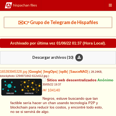
hispachan files
✉️👉 Grupo de Telegram de Hispafiles
Archivado por última vez
01/06/22 01:37
(Hora Local).
Descargar archivos (
10
)
165393945328.jpg
[
Google
]
[
ImgOps
]
[
iqdb
]
[
SauceNAO
]
( 28.24KB
,
istockphoto-1294971842-612x612.jpg
)
Sitios web descentralizados
Anónimo
30/05/22 19:37
/#/
104140
Negros, estuve buscando que tan
factible sería hacer un chan usando tecnología P2P y
blockchain para reducir los costos, y encontré todo esto,
no se si servirá de algo.