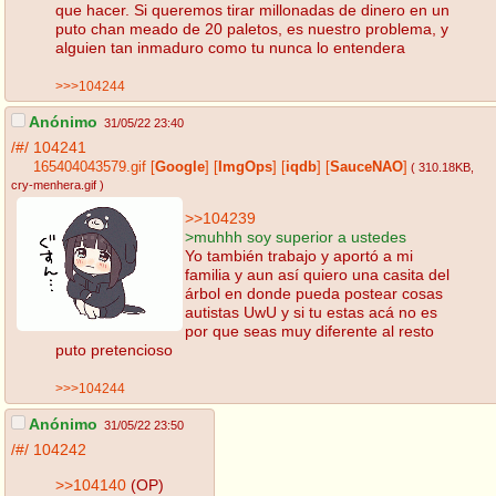
que hacer. Si queremos tirar millonadas de dinero en un
puto chan meado de 20 paletos, es nuestro problema, y
alguien tan inmaduro como tu nunca lo entendera
>>>104244
Anónimo
31/05/22 23:40
/#/
104241
165404043579.gif
[
Google
]
[
ImgOps
]
[
iqdb
]
[
SauceNAO
]
( 310.18KB
,
cry-menhera.gif
)
>>104239
>muhhh soy superior a ustedes
Yo también trabajo y aportó a mi
familia y aun así quiero una casita del
árbol en donde pueda postear cosas
autistas UwU y si tu estas acá no es
por que seas muy diferente al resto
puto pretencioso
>>>104244
Anónimo
31/05/22 23:50
/#/
104242
>>104140
(OP)