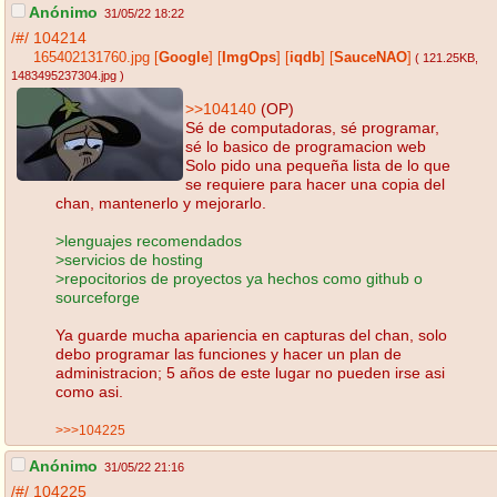
Anónimo
31/05/22 18:22
/#/
104214
165402131760.jpg
[
Google
]
[
ImgOps
]
[
iqdb
]
[
SauceNAO
]
( 121.25KB
,
1483495237304.jpg
)
>>104140
(OP)
Sé de computadoras, sé programar,
sé lo basico de programacion web
Solo pido una pequeña lista de lo que
se requiere para hacer una copia del
chan, mantenerlo y mejorarlo.
>lenguajes recomendados
>servicios de hosting
>repocitorios de proyectos ya hechos como github o
sourceforge
Ya guarde mucha apariencia en capturas del chan, solo
debo programar las funciones y hacer un plan de
administracion; 5 años de este lugar no pueden irse asi
como asi.
>>>104225
Anónimo
31/05/22 21:16
/#/
104225