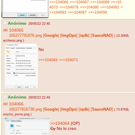
>>>104066
>>>104067
>>>104068
>>>10
4073
>>>104079
>>>104080
>>>104081
>
>>104083
>>>104087
>>>104090
Anónimo
28/05/22 22:45
/#/
104065
165377791876.png
[
Google
]
[
ImgOps
]
[
iqdb
]
[
SauceNAO
]
( 13.30KB
,
archivos.png
)
No
>>>104069
>>>104071
Anónimo
28/05/22 22:49
/#/
104066
165377816738.png
[
Google
]
[
ImgOps
]
[
iqdb
]
[
SauceNAO
]
( 73.87KB
,
mucho_porno.png
)
>>104064
(OP)
Cy
No lo creo.