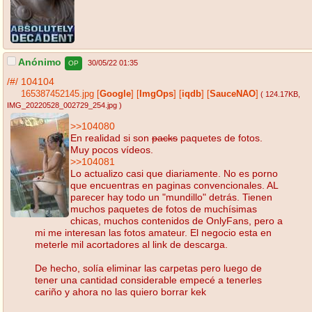
Anónimo
30/05/22 01:35
OP
/#/
104104
165387452145.jpg
[
Google
]
[
ImgOps
]
[
iqdb
]
[
SauceNAO
]
( 124.17KB
,
IMG_20220528_002729_254.jpg
)
>>104080
En realidad si son
packs
paquetes de fotos.
Muy pocos vídeos.
>>104081
Lo actualizo casi que diariamente. No es porno
que encuentras en paginas convencionales. AL
parecer hay todo un "mundillo" detrás. Tienen
muchos paquetes de fotos de muchísimas
chicas, muchos contenidos de OnlyFans, pero a
mi me interesan las fotos amateur. El negocio esta en
meterle mil acortadores al link de descarga.
De hecho, solía eliminar las carpetas pero luego de
tener una cantidad considerable empecé a tenerles
cariño y ahora no las quiero borrar kek