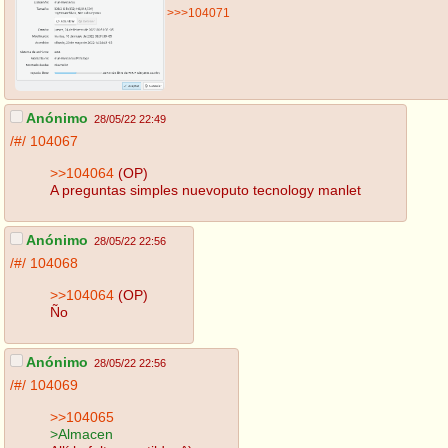
>>>104071
Anónimo
28/05/22 22:49
/#/
104067
>>104064
(OP)
A preguntas simples nuevoputo tecnology manlet
Anónimo
28/05/22 22:56
/#/
104068
>>104064
(OP)
Ño
Anónimo
28/05/22 22:56
/#/
104069
>>104065
>Almacen