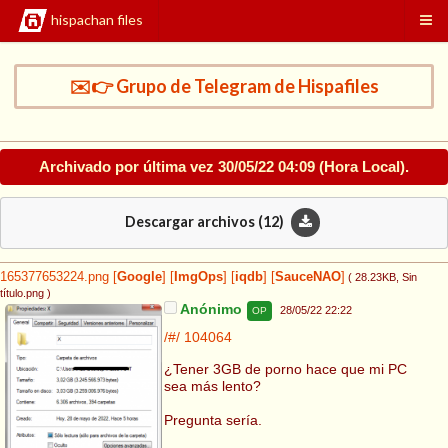
hispachan files
✉️👉 Grupo de Telegram de Hispafiles
Archivado por última vez
30/05/22 04:09
(Hora Local).
Descargar archivos (
12
)
165377653224.png
[
Google
]
[
ImgOps
]
[
iqdb
]
[
SauceNAO
]
( 28.23KB
, Sin
título.png
)
Anónimo
28/05/22 22:22
OP
/#/
104064
¿Tener 3GB de porno hace que mi PC
sea más lento?
Pregunta sería.