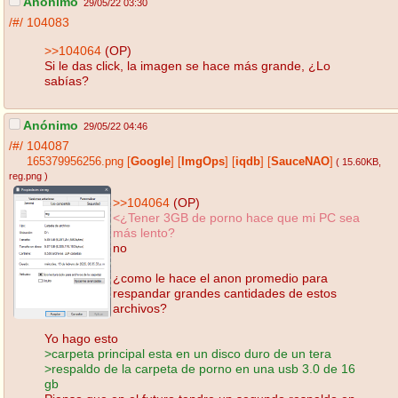
Anónimo
29/05/22 03:30
/#/
104083
>>104064
(OP)
Si le das click, la imagen se hace más grande, ¿Lo
sabías?
Anónimo
29/05/22 04:46
/#/
104087
165379956256.png
[
Google
]
[
ImgOps
]
[
iqdb
]
[
SauceNAO
]
( 15.60KB
,
reg.png
)
>>104064
(OP)
<¿Tener 3GB de porno hace que mi PC sea
más lento?
no
¿como le hace el anon promedio para
respandar grandes cantidades de estos
archivos?
Yo hago esto
>carpeta principal esta en un disco duro de un tera
>respaldo de la carpeta de porno en una usb 3.0 de 16
gb