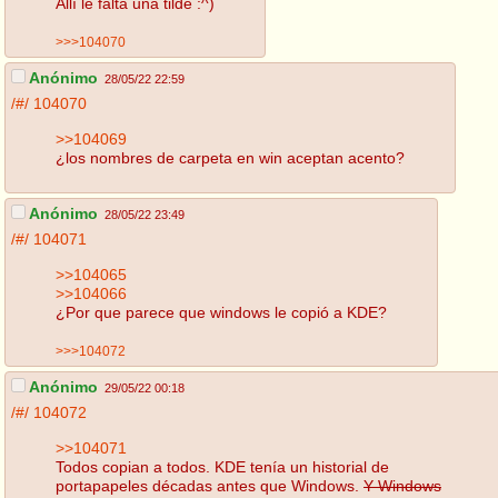
Allí le falta una tilde :^)
>>>104070
Anónimo
28/05/22 22:59
/#/
104070
>>104069
¿los nombres de carpeta en win aceptan acento?
Anónimo
28/05/22 23:49
/#/
104071
>>104065
>>104066
¿Por que parece que windows le copió a KDE?
>>>104072
Anónimo
29/05/22 00:18
/#/
104072
>>104071
Todos copian a todos. KDE tenía un historial de
portapapeles décadas antes que Windows.
Y Windows