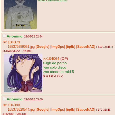
Anónimo
29/05/22 02:54
/#/
104079
165379289051.jpg
[
Google
]
[
ImgOps
]
[
iqdb
]
[
SauceNAO
]
( 610.18KB
, E-
uUnWNVQAA_L4q.jpg
)
>>104064
(OP)
>3gb de porno
>un solo disco
>no tener un raid 5
p a t h e t i c
Anónimo
29/05/22 03:00
/#/
104080
165379320544.jpg
[
Google
]
[
ImgOps
]
[
iqdb
]
[
SauceNAO
]
( 177.31KB
,
a7EA5Er_700b.jpg
)