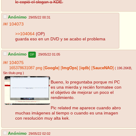
le copió el slogan a KDE.
Anónimo
29/05/22 00:31
/#/
104073
>>104064
(OP)
guarda eso en un DVD y se acabo el problema
Anónimo
29/05/22 01:05
OP
/#/
104075
165378631087.png
[
Google
]
[
ImgOps
]
[
iqdb
]
[
SauceNAO
]
( 196.26KB
,
Sin título.png
)
Bueno, lo preguntaba porque mi PC
es una mierda y recién formatee con
el objetivo de mejorar un poco el
rendimiento.
Pic related me aparece cuando abro
muchas imágenes al tiempo o cuando es una imagen
con resolución muy alta kek.
Anónimo
29/05/22 02:02