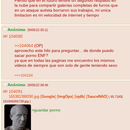
Pienso que en el futuro tendre un segundo respaldo en
la nube para compartir galerias completas de furros que
en un ataque autista borraron sus trabajos, mi unica
limitacion es mi velocidad de internet y tiempo
Anónimo
29/05/22 05:11
/#/
104090
>>104064
(OP)
aprovecho este hilo para preguntar... de donde puedo
sacar porno ENF?
ya que en todas las paginas me encuentro los mismos
videos de siempre que son solo de gente teniendo sexo
>>>104104
Anónimo
29/05/22 08:46
/#/
104091
165381399290.jpg
[
Google
]
[
ImgOps
]
[
iqdb
]
[
SauceNAO
]
( 65.71KB
,
161906066738.jpg
)
>guardar porno