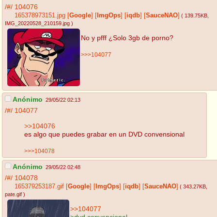
/#/
104076
165378973151.jpg
[
Google
]
[
ImgOps
]
[
iqdb
]
[
SauceNAO
]
( 139.75KB
,
IMG_20220528_210159.jpg
)
No y pfff ¿Solo 3gb de porno?
>>>104077
Anónimo
29/05/22 02:13
/#/
104077
>>104076
es algo que puedes grabar en un DVD convensional
>>>104078
Anónimo
29/05/22 02:48
/#/
104078
165379253187.gif
[
Google
]
[
ImgOps
]
[
iqdb
]
[
SauceNAO
]
( 343.27KB
,
pate.gif
)
>>104077
>dvd convencional