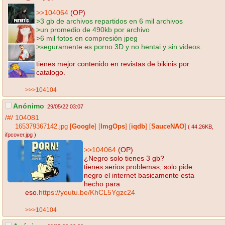
>>104064
(OP)
>3 gb de archivos repartidos en 6 mil archivos
>un promedio de 490kb por archivo
>6 mil fotos en compresión jpeg
>seguramente es porno 3D y no hentai y sin videos.
tienes mejor contenido en revistas de bikinis por
catalogo.
>>>104104
Anónimo
29/05/22 03:07
/#/
104081
165379367142.jpg
[
Google
]
[
ImgOps
]
[
iqdb
]
[
SauceNAO
]
( 44.26KB
,
ifpcover.jpg
)
>>104064
(OP)
¿Negro solo tienes 3 gb?
tienes serios problemas, solo pide
negro el internet basicamente esta
hecho para
eso.
https://youtu.be/KhCL5Ygzc24
>>>104104