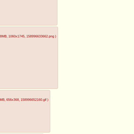
08MB
, 1060x1745
, 158996633662.png
)
0MB
, 656x368
, 158996652160.gif
)