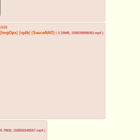
4449
[
ImgOps
]
[
iqdb
]
[
SauceNAO
]
( 3.29MB
, 158839898093.mp4
)
05.78KB
, 158856548567.mp4
)