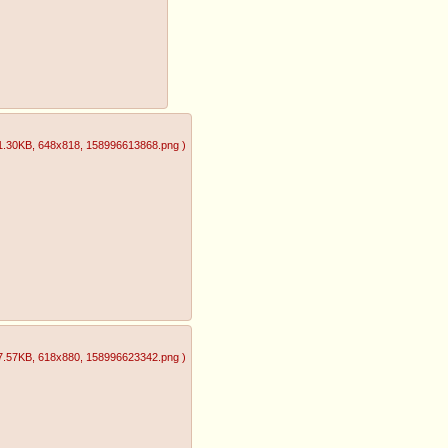
1.30KB
, 648x818
, 158996613868.png
)
7.57KB
, 618x880
, 158996623342.png
)