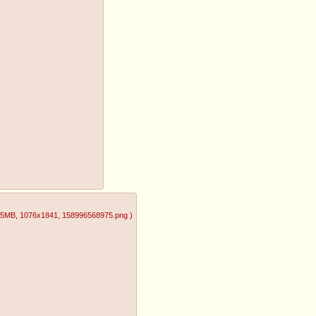
35MB
, 1076x1841
, 158996568975.png
)