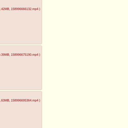
2.42MB
, 158996666132.mp4
)
0.39MB
, 158996675190.mp4
)
1.63MB
, 158996695364.mp4
)