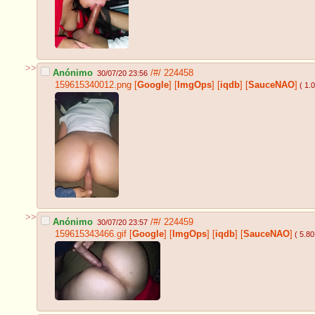
>>
Anónimo
/#/
224458
30/07/20 23:56
159615340012.png
[
Google
]
[
ImgOps
]
[
iqdb
]
[
SauceNAO
]
( 1.
>>
Anónimo
/#/
224459
30/07/20 23:57
159615343466.gif
[
Google
]
[
ImgOps
]
[
iqdb
]
[
SauceNAO
]
( 5.8