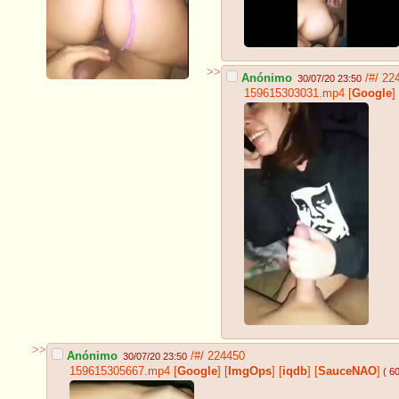
>>
Anónimo
/#/
22
30/07/20 23:50
159615303031.mp4
[
Google
]
>>
Anónimo
/#/
224450
30/07/20 23:50
159615305667.mp4
[
Google
]
[
ImgOps
]
[
iqdb
]
[
SauceNAO
]
( 6