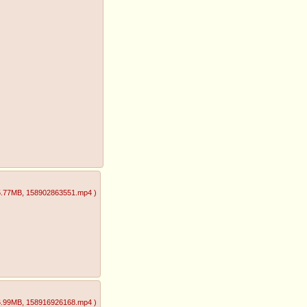
5.77MB
, 158902863551.mp4
)
6.99MB
, 158916926168.mp4
)