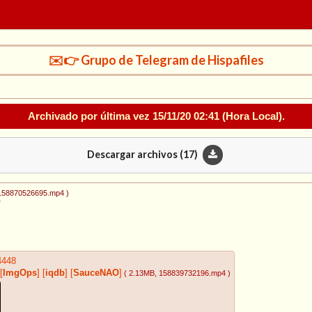
✉️👉 Grupo de Telegram de Hispafiles
Archivado por última vez
15/11/20 02:41
(Hora Local).
Descargar archivos (
17
)
 158870526695.mp4
)
7
4448
[
ImgOps
]
[
iqdb
]
[
SauceNAO
]
( 2.13MB
, 158839732196.mp4
)