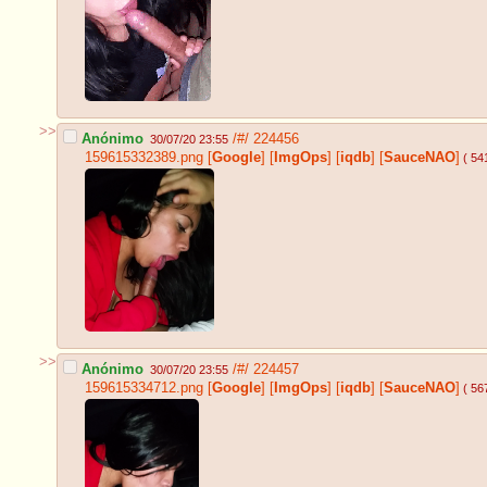
>>
Anónimo
/#/
224456
30/07/20 23:55
159615332389.png
[
Google
]
[
ImgOps
]
[
iqdb
]
[
SauceNAO
]
( 54
>>
Anónimo
/#/
224457
30/07/20 23:55
159615334712.png
[
Google
]
[
ImgOps
]
[
iqdb
]
[
SauceNAO
]
( 56