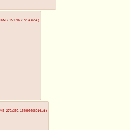
.06MB
, 158996587294.mp4
)
5MB
, 270x350
, 158996608014.gif
)