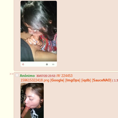
>>
Anónimo
/#/
224453
30/07/20 23:53
159615322418.png
[
Google
]
[
ImgOps
]
[
iqdb
]
[
SauceNAO
]
( 1.