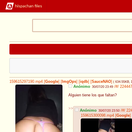
hispachan files
159615297190.mp4
[
Google
]
[
ImgOps
]
[
iqdb
]
[
SauceNAO
]
( 634.55KB
,
Anónimo
/#/
22444
30/07/20 23:49
Alguien tiene los que faltan?
>>
Anónimo
/#/
22
30/07/20 23:50
159615300098.mp4
[
Google
]