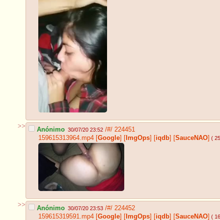
>>
Anónimo
/#/
224451
30/07/20 23:52
159615313964.mp4
[
Google
]
[
ImgOps
]
[
iqdb
]
[
SauceNAO
]
( 2
>>
Anónimo
/#/
224452
30/07/20 23:53
159615319591.mp4
[
Google
]
[
ImgOps
]
[
iqdb
]
[
SauceNAO
]
( 1