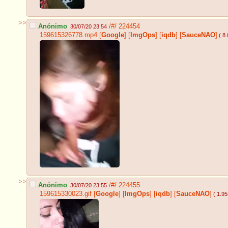
>>
Anónimo
/#/
224454
30/07/20 23:54
159615326778.mp4
[
Google
]
[
ImgOps
]
[
iqdb
]
[
SauceNAO
]
( 8
>>
Anónimo
/#/
224455
30/07/20 23:55
159615330023.gif
[
Google
]
[
ImgOps
]
[
iqdb
]
[
SauceNAO
]
( 1.9