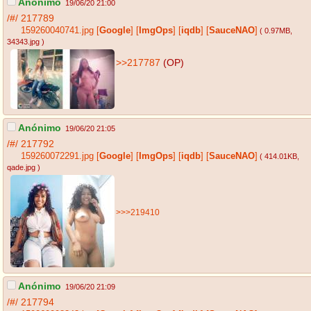
Anónimo
19/06/20 21:00
/#/
217789
159260040741.jpg
[
Google
]
[
ImgOps
]
[
iqdb
]
[
SauceNAO
]
( 0.97MB
,
34343.jpg
)
>>217787
(OP)
Anónimo
19/06/20 21:05
/#/
217792
159260072291.jpg
[
Google
]
[
ImgOps
]
[
iqdb
]
[
SauceNAO
]
( 414.01KB
,
qade.jpg
)
>>>219410
Anónimo
19/06/20 21:09
/#/
217794