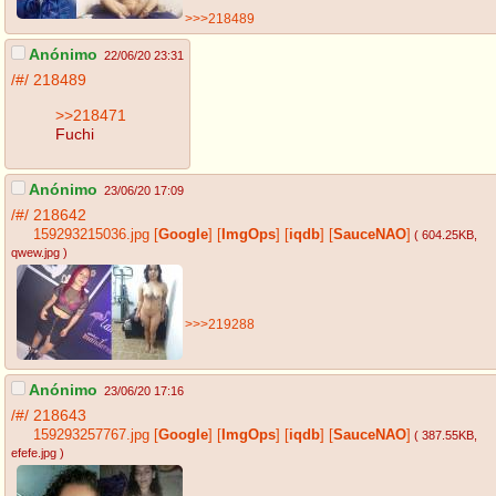
>>>218489
Anónimo
22/06/20 23:31
/#/
218489
>>218471
Fuchi
Anónimo
23/06/20 17:09
/#/
218642
159293215036.jpg
[
Google
]
[
ImgOps
]
[
iqdb
]
[
SauceNAO
]
( 604.25KB
,
qwew.jpg
)
>>>219288
Anónimo
23/06/20 17:16
/#/
218643
159293257767.jpg
[
Google
]
[
ImgOps
]
[
iqdb
]
[
SauceNAO
]
( 387.55KB
,
efefe.jpg
)