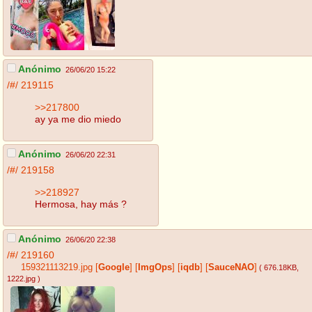
Anónimo
26/06/20 15:22
/#/
219115
>>217800
ay ya me dio miedo
Anónimo
26/06/20 22:31
/#/
219158
>>218927
Hermosa, hay más ?
Anónimo
26/06/20 22:38
/#/
219160
159321113219.jpg
[
Google
]
[
ImgOps
]
[
iqdb
]
[
SauceNAO
]
( 676.18KB
,
1222.jpg
)