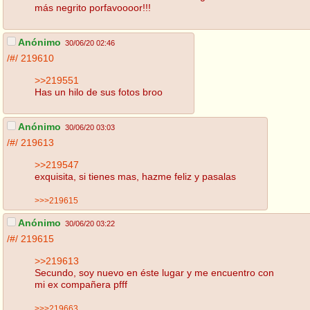
más negrito porfavoooor!!!
Anónimo
30/06/20 02:46
/#/
219610
>>219551
Has un hilo de sus fotos broo
Anónimo
30/06/20 03:03
/#/
219613
>>219547
exquisita, si tienes mas, hazme feliz y pasalas
>>>219615
Anónimo
30/06/20 03:22
/#/
219615
>>219613
Secundo, soy nuevo en éste lugar y me encuentro con
mi ex compañera pfff
>>>219663