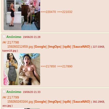
>>>220470
>>>221032
Anónimo
19/06/20 21:28
/#/
217798
159260212459.jpg
[
Google
]
[
ImgOps
]
[
iqdb
]
[
SauceNAO
]
( 227.03KB
,
karen16.jpg
)
>>>217850
>>>217890
Anónimo
19/06/20 21:33
/#/
217799
159260243164.jpg
[
Google
]
[
ImgOps
]
[
iqdb
]
[
SauceNAO
]
( 392.29KB
,
ass.jpg
)