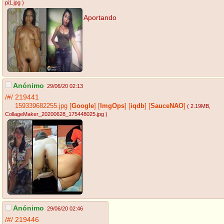
pi1.jpg
)
Aportando
Anónimo
29/06/20 02:13
/#/
219441
159339682255.jpg
[
Google
]
[
ImgOps
]
[
iqdb
]
[
SauceNAO
]
( 2.19MB
,
CollageMaker_20200628_175448025.jpg
)
Anónimo
29/06/20 02:46
/#/
219446