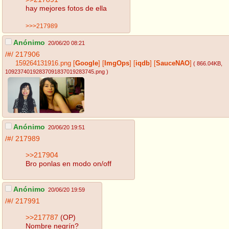
hay mejores fotos de ella
>>>217989
Anónimo
20/06/20 08:21
/#/
217906
159264131916.png
[
Google
]
[
ImgOps
]
[
iqdb
]
[
SauceNAO
]
( 866.04KB
,
10923740192837091837019283745.png
)
Anónimo
20/06/20 19:51
/#/
217989
>>217904
Bro ponlas en modo on/off
Anónimo
20/06/20 19:59
/#/
217991
>>217787
(OP)
Nombre negrín?