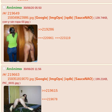
Anónimo
30/06/20 05:50
/#/
219649
159349623986.jpg
[
Google
]
[
ImgOps
]
[
iqdb
]
[
SauceNAO
]
( 139.74KB
,
con-y-sin-ropa-00.jpg
)
>>219286
>>>220961
>>>223119
Anónimo
30/06/20 11:56
/#/
219663
159351819070.jpg
[
Google
]
[
ImgOps
]
[
iqdb
]
[
SauceNAO
]
( 199.21KB
,
PIC_0031.jpg
)
>>219615
>>>219678