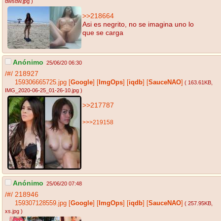
dwsdw.jpg
)
>>218664
Asi es negrito, no se imagina uno lo
que se carga
Anónimo
25/06/20 06:30
/#/
218927
159306665725.jpg
[
Google
]
[
ImgOps
]
[
iqdb
]
[
SauceNAO
]
( 163.61KB
,
IMG_2020-06-25_01-26-10.jpg
)
>>217787
>>>219158
Anónimo
25/06/20 07:48
/#/
218946
159307128559.jpg
[
Google
]
[
ImgOps
]
[
iqdb
]
[
SauceNAO
]
( 257.95KB
,
xs.jpg
)