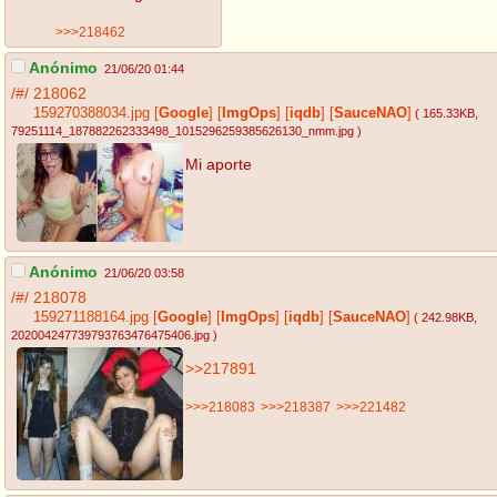
>>>218462
Anónimo
21/06/20 01:44
/#/
218062
159270388034.jpg
[
Google
]
[
ImgOps
]
[
iqdb
]
[
SauceNAO
]
( 165.33KB
,
79251114_187882262333498_1015296259385626130_nmm.jpg
)
Mi aporte
Anónimo
21/06/20 03:58
/#/
218078
159271188164.jpg
[
Google
]
[
ImgOps
]
[
iqdb
]
[
SauceNAO
]
( 242.98KB
,
202004247739793763476475406.jpg
)
>>217891
>>>218083
>>>218387
>>>221482