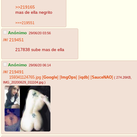
>>219165
mas de ella negrito
>>>219551
Anónimo
29/06/20 03:56
/#/
219451
217838 sube mas de ella
Anónimo
29/06/20 06:14
/#/
219491
159341124765.jpg
[
Google
]
[
ImgOps
]
[
iqdb
]
[
SauceNAO
]
( 274.26KB
,
IMG_20200629_011104.jpg
)