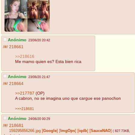
Anónimo
23/06/20 20:42
/#/
218661
>>218616
Me mamo quien es? Esta bien rica
Anónimo
23/06/20 21:47
/#/
218664
>>217787
(OP)
A cabron, no se imagina uno que cargue ese panochon
>>>218681
Anónimo
24/06/20 00:29
/#/
218681
159295856266.jpg
[
Google
]
[
ImgOps
]
[
iqdb
]
[
SauceNAO
]
( 827.73KB
,