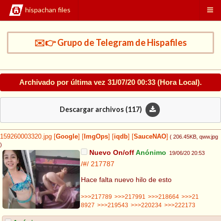
hispachan files
✉️👉 Grupo de Telegram de Hispafiles
Archivado por última vez
31/07/20 00:33
(Hora Local).
Descargar archivos (
117
)
159260003320.jpg
[
Google
]
[
ImgOps
]
[
iqdb
]
[
SauceNAO
]
( 206.45KB
, qww.jpg
)
Nuevo On/off
Anónimo
19/06/20 20:53
/#/
217787
Hace falta nuevo hilo de esto
>>>217789
>>>217991
>>>218664
>>>21
8927
>>>219543
>>>220234
>>>222173