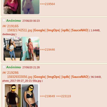
>>>219564
Anónimo
27/06/20 00:23
/#/
219165
159321742511.jpg
[
Google
]
[
ImgOps
]
[
iqdb
]
[
SauceNAO
]
( 1.64MB
,
dwdww.jpg
)
>>>219446
Anónimo
27/06/20 21:28
/#/
219286
159329333056.jpg
[
Google
]
[
ImgOps
]
[
iqdb
]
[
SauceNAO
]
( 96.54KB
,
photo_2017-09-27_20-21-58a.jpg
)
>>>219649
>>>223119