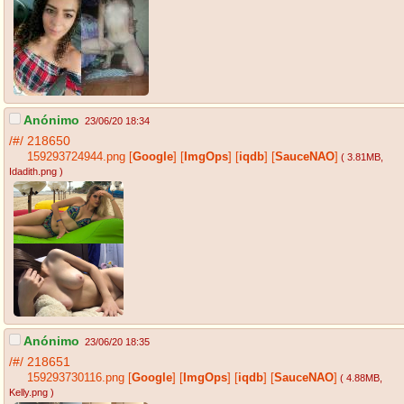
Anónimo
23/06/20 18:34
/#/
218650
159293724944.png
[
Google
]
[
ImgOps
]
[
iqdb
]
[
SauceNAO
]
( 3.81MB
,
Idadith.png
)
Anónimo
23/06/20 18:35
/#/
218651
159293730116.png
[
Google
]
[
ImgOps
]
[
iqdb
]
[
SauceNAO
]
( 4.88MB
,
Kelly.png
)