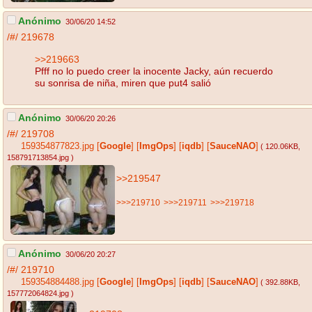
Anónimo
30/06/20 14:52
/#/
219678
>>219663
Pfff no lo puedo creer la inocente Jacky, aún recuerdo
su sonrisa de niña, miren que put4 salió
Anónimo
30/06/20 20:26
/#/
219708
159354877823.jpg
[
Google
]
[
ImgOps
]
[
iqdb
]
[
SauceNAO
]
( 120.06KB
,
158791713854.jpg
)
>>219547
>>>219710
>>>219711
>>>219718
Anónimo
30/06/20 20:27
/#/
219710
159354884488.jpg
[
Google
]
[
ImgOps
]
[
iqdb
]
[
SauceNAO
]
( 392.88KB
,
157772064824.jpg
)