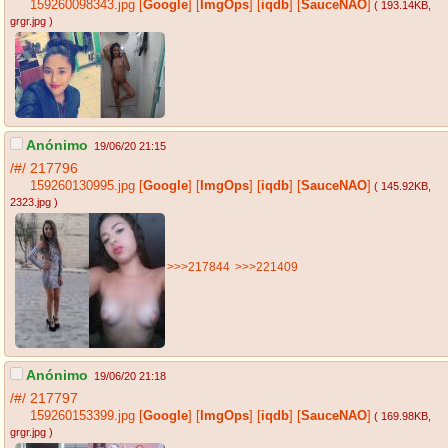
159260098343.jpg
[
Google
]
[
ImgOps
]
[
iqdb
]
[
SauceNAO
]
( 193.14KB
,
grgr.jpg
)
Anónimo
19/06/20 21:15
/#/
217796
159260130995.jpg
[
Google
]
[
ImgOps
]
[
iqdb
]
[
SauceNAO
]
( 145.92KB
,
2323.jpg
)
>>>217844
>>>221409
Anónimo
19/06/20 21:18
/#/
217797
159260153399.jpg
[
Google
]
[
ImgOps
]
[
iqdb
]
[
SauceNAO
]
( 169.98KB
,
grgr.jpg
)