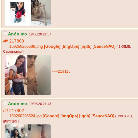
Anónimo
19/06/20 21:37
/#/
217800
159260266688.png
[
Google
]
[
ImgOps
]
[
iqdb
]
[
SauceNAO
]
( 1.05MB
,
Captura.png
)
>>>219115
Anónimo
19/06/20 21:43
/#/
217802
159260298524.jpg
[
Google
]
[
ImgOps
]
[
iqdb
]
[
SauceNAO
]
( 799.05KB
,
gfgfgf.jpg
)