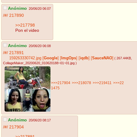
Anónimo
20/06/20 06:07
/#/
217890
>>217798
Pon el video
Anónimo
20/06/20 06:08
/#/
217891
159263330742.jpg
[
Google
]
[
ImgOps
]
[
iqdb
]
[
SauceNAO
]
( 267.44KB
,
CollageMaker_20200620_010620188~01~01.jpg
)
>>>217904
>>>218078
>>>219411
>>>22
1475
Anónimo
20/06/20 08:17
/#/
217904
>>217891