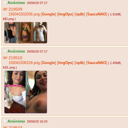
Anónimo
29/06/20 07:17
/#/
219509
159341502036.png
[
Google
]
[
ImgOps
]
[
iqdb
]
[
SauceNAO
]
( 1.91MB
,
MD.png
)
Anónimo
29/06/20 07:17
/#/
219510
159341506318.png
[
Google
]
[
ImgOps
]
[
iqdb
]
[
SauceNAO
]
( 1.45MB
,
KDL.png
)
Anónimo
29/06/20 16:24
/#/
219543