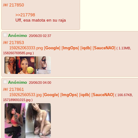
/#/
217850
>>217798
Uff, esa matota en su raja
Anónimo
20/06/20 02:37
/#/
217853
159262063333.png
[
Google
]
[
ImgOps
]
[
iqdb
]
[
SauceNAO
]
( 1.13MB
,
158260769585.png
)
Anónimo
20/06/20 04:00
/#/
217861
159262560533.jpg
[
Google
]
[
ImgOps
]
[
iqdb
]
[
SauceNAO
]
( 166.67KB
,
157189691015.jpg
)