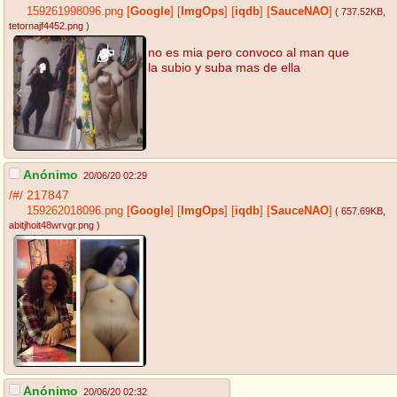
159261998096.png
[
Google
]
[
ImgOps
]
[
iqdb
]
[
SauceNAO
]
( 737.52KB
,
tetornajf4452.png
)
no es mia pero convoco al man que
la subio y suba mas de ella
Anónimo
20/06/20 02:29
/#/
217847
159262018096.png
[
Google
]
[
ImgOps
]
[
iqdb
]
[
SauceNAO
]
( 657.69KB
,
abitjhoit48wrvgr.png
)
Anónimo
20/06/20 02:32