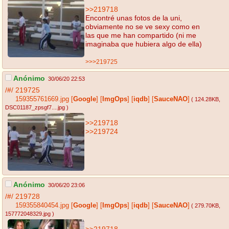
>>219718
Encontré unas fotos de la uni,
obviamente no se ve sexy como en
las que me han compartido (ni me
imaginaba que hubiera algo de ella)
>>>219725
Anónimo
30/06/20 22:53
/#/
219725
159355761669.jpg
[
Google
]
[
ImgOps
]
[
iqdb
]
[
SauceNAO
]
( 124.28KB
,
DSC01187_zpsgf7....jpg
)
>>219718
>>219724
Anónimo
30/06/20 23:06
/#/
219728
159355840454.jpg
[
Google
]
[
ImgOps
]
[
iqdb
]
[
SauceNAO
]
( 279.70KB
,
157772048329.jpg
)
>>219718