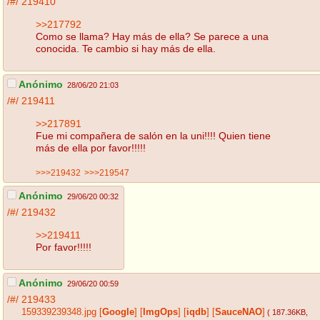
/#/
219410
>>217792
Como se llama? Hay más de ella? Se parece a una
conocida. Te cambio si hay más de ella.
Anónimo
28/06/20 21:03
/#/
219411
>>217891
Fue mi compañera de salón en la uni!!!! Quien tiene
más de ella por favor!!!!!
>>>219432
>>>219547
Anónimo
29/06/20 00:32
/#/
219432
>>219411
Por favor!!!!!
Anónimo
29/06/20 00:59
/#/
219433
159339239348.jpg
[
Google
]
[
ImgOps
]
[
iqdb
]
[
SauceNAO
]
( 187.36KB
,