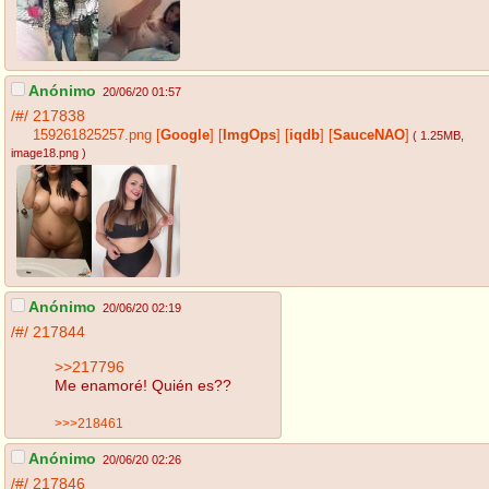
Anónimo
20/06/20 01:57
/#/
217838
159261825257.png
[
Google
]
[
ImgOps
]
[
iqdb
]
[
SauceNAO
]
( 1.25MB
,
image18.png
)
Anónimo
20/06/20 02:19
/#/
217844
>>217796
Me enamoré! Quién es??
>>>218461
Anónimo
20/06/20 02:26
/#/
217846