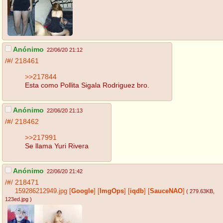
Anónimo
22/06/20 21:12
/#/
218461
>>217844
Esta como Pollita Sigala Rodriguez bro.
Anónimo
22/06/20 21:13
/#/
218462
>>217991
Se llama Yuri Rivera
Anónimo
22/06/20 21:42
/#/
218471
159286212949.jpg
[
Google
]
[
ImgOps
]
[
iqdb
]
[
SauceNAO
]
( 279.63KB
,
123ed.jpg
)