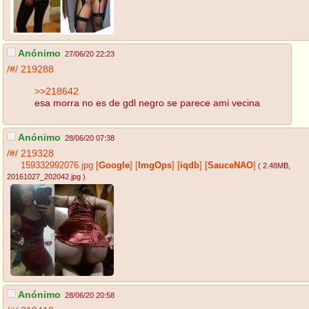
Anónimo
27/06/20 22:23
/#/
219288
>>218642
esa morra no es de gdl negro se parece ami vecina
Anónimo
28/06/20 07:38
/#/
219328
159332992076.jpg
[
Google
]
[
ImgOps
]
[
iqdb
]
[
SauceNAO
]
( 2.48MB
,
20161027_202042.jpg
)
Anónimo
28/06/20 20:58