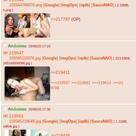
159344786076.png
[
Google
]
[
ImgOps
]
[
iqdb
]
[
SauceNAO
]
( 2.18MB
,
h.png
)
>>217787
(OP)
Anónimo
29/06/20 17:19
/#/
219547
159345115076.jpg
[
Google
]
[
ImgOps
]
[
iqdb
]
[
SauceNAO
]
( 223.63KB
,
145160000096.jpg
)
>>219411
>>>219557
>>>219561
>>>219613
>>>21
9708
Anónimo
29/06/20 17:36
/#/
219551
159345219648.jpg
[
Google
]
[
ImgOps
]
[
iqdb
]
[
SauceNAO
]
( 1.11MB
,
edfefe.jpg
)
>>219446