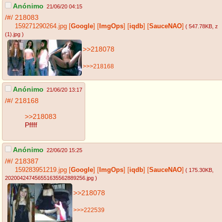
Anónimo
21/06/20 04:15
/#/
218083
159271290264.jpg
[
Google
]
[
ImgOps
]
[
iqdb
]
[
SauceNAO
]
( 547.78KB
, z
(1).jpg
)
>>218078
>>>218168
Anónimo
21/06/20 13:17
/#/
218168
>>218083
Pffff
Anónimo
22/06/20 15:25
/#/
218387
159283951219.jpg
[
Google
]
[
ImgOps
]
[
iqdb
]
[
SauceNAO
]
( 175.30KB
,
202004247456551635562889256.jpg
)
>>218078
>>>222539