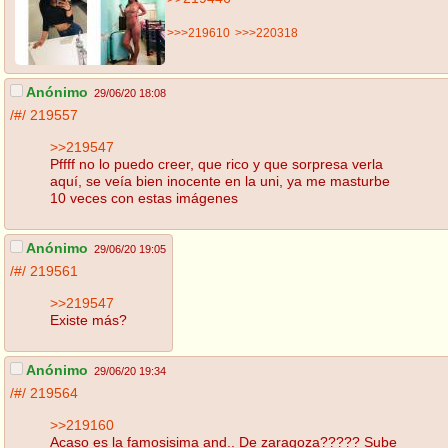
>>>219610
>>>220318
Anónimo
29/06/20 18:08
/#/
219557
>>219547
Pffff no lo puedo creer, que rico y que sorpresa verla
aquí, se veía bien inocente en la uni, ya me masturbe
10 veces con estas imágenes
Anónimo
29/06/20 19:05
/#/
219561
>>219547
Existe más?
Anónimo
29/06/20 19:34
/#/
219564
>>219160
Acaso es la famosisima and.. De zaragoza????? Sube