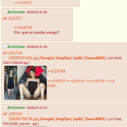
>>>219717
Anónimo
30/06/20 21:46
/#/
219717
>>219715
Por qué el insulto amigo?
Anónimo
30/06/20 21:48
/#/
219718
159355371691.jpg
[
Google
]
[
ImgOps
]
[
iqdb
]
[
SauceNAO
]
( 242.95KB
,
159271188164.jpg
)
>>219708
>>>219724
>>>219725
>>>219728
>>>22
0286
Anónimo
30/06/20 22:53
/#/
219724
159355758736.jpg
[
Google
]
[
ImgOps
]
[
iqdb
]
[
SauceNAO
]
( 114.71KB
,
DSC01186_zpsmxf....jpg
)