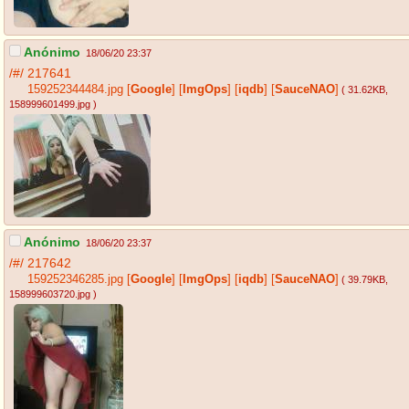
Anónimo
18/06/20 23:37
/#/
217641
159252344484.jpg
[
Google
]
[
ImgOps
]
[
iqdb
]
[
SauceNAO
]
( 31.62KB
,
158999601499.jpg
)
Anónimo
18/06/20 23:37
/#/
217642
159252346285.jpg
[
Google
]
[
ImgOps
]
[
iqdb
]
[
SauceNAO
]
( 39.79KB
,
158999603720.jpg
)