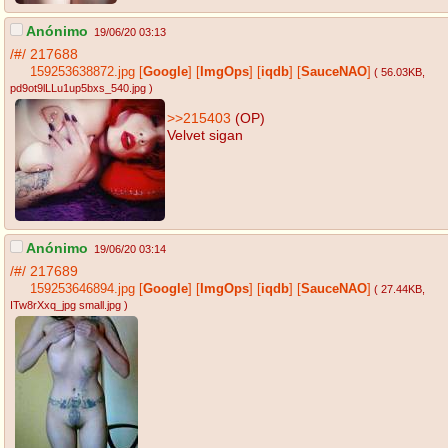
Anónimo
19/06/20 03:13
/#/
217688
159253638872.jpg
[
Google
]
[
ImgOps
]
[
iqdb
]
[
SauceNAO
]
( 56.03KB
,
pd9ot9lLLu1up5bxs_540.jpg
)
>>215403
(OP)
Velvet sigan
Anónimo
19/06/20 03:14
/#/
217689
159253646894.jpg
[
Google
]
[
ImgOps
]
[
iqdb
]
[
SauceNAO
]
( 27.44KB
,
ITw8rXxq_jpg small.jpg
)