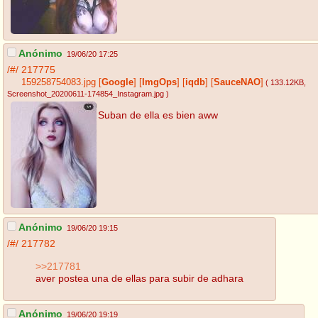
Anónimo
19/06/20 17:25
/#/
217775
159258754083.jpg
[
Google
]
[
ImgOps
]
[
iqdb
]
[
SauceNAO
]
( 133.12KB
,
Screenshot_20200611-174854_Instagram.jpg
)
Suban de ella es bien aww
Anónimo
19/06/20 19:15
/#/
217782
>>217781
aver postea una de ellas para subir de adhara
Anónimo
19/06/20 19:19