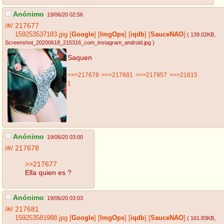
Anónimo
19/06/20 02:56
/#/
217677
159253537183.jpg
[
Google
]
[
ImgOps
]
[
iqdb
]
[
SauceNAO
]
( 139.02KB
,
Screenshot_20200618_215316_com_instagram_android.jpg
)
Saquen
>>>217678
>>>217681
>>>217957
>>>21815
1
Anónimo
19/06/20 03:00
/#/
217678
>>217677
Ella quien es ?
Anónimo
19/06/20 03:03
/#/
217681
159253581988.jpg
[
Google
]
[
ImgOps
]
[
iqdb
]
[
SauceNAO
]
( 161.83KB
,