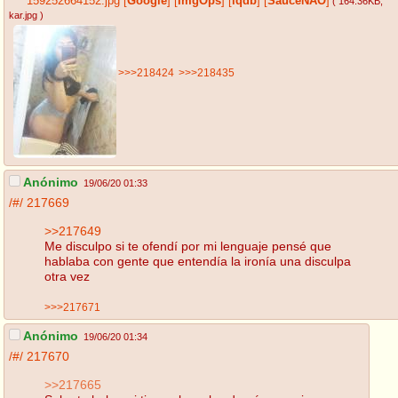
159252664152.jpg
[
Google
]
[
ImgOps
]
[
iqdb
]
[
SauceNAO
]
( 164.36KB
,
kar.jpg
)
>>>218424
>>>218435
Anónimo
19/06/20 01:33
/#/
217669
>>217649
Me disculpo si te ofendí por mi lenguaje pensé que
hablaba con gente que entendía la ironía una disculpa
otra vez
>>>217671
Anónimo
19/06/20 01:34
/#/
217670
>>217665