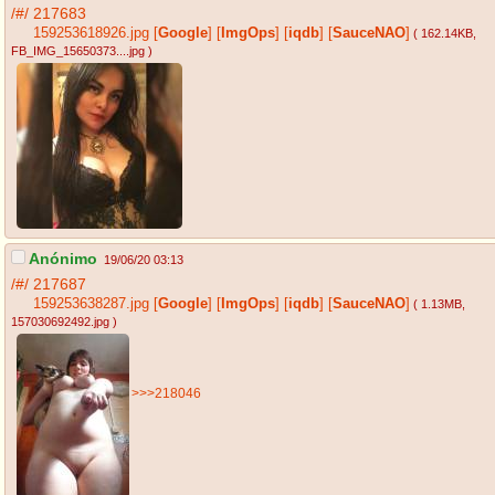
/#/
217683
159253618926.jpg
[
Google
]
[
ImgOps
]
[
iqdb
]
[
SauceNAO
]
( 162.14KB
,
FB_IMG_15650373....jpg
)
Anónimo
19/06/20 03:13
/#/
217687
159253638287.jpg
[
Google
]
[
ImgOps
]
[
iqdb
]
[
SauceNAO
]
( 1.13MB
,
157030692492.jpg
)
>>>218046