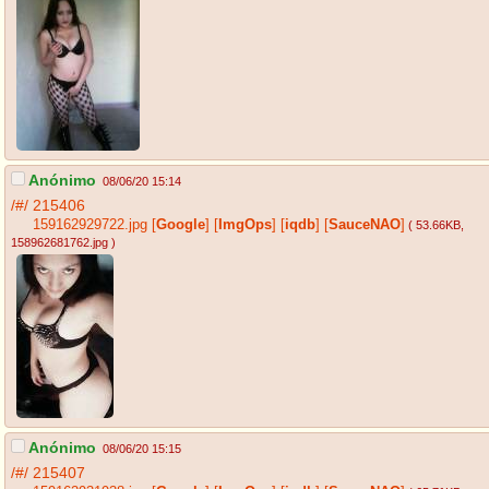
Anónimo
08/06/20 15:14
/#/
215406
159162929722.jpg
[
Google
]
[
ImgOps
]
[
iqdb
]
[
SauceNAO
]
( 53.66KB
,
158962681762.jpg
)
Anónimo
08/06/20 15:15
/#/
215407