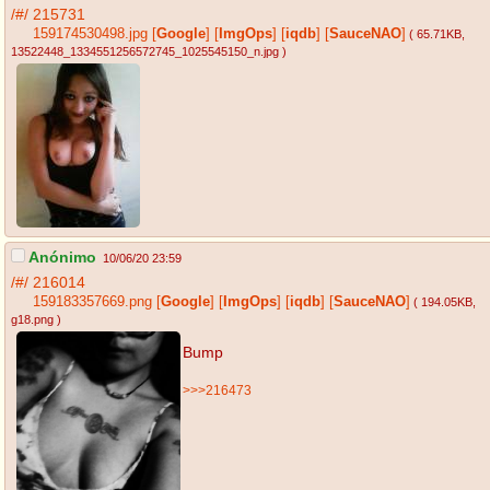
/#/
215731
159174530498.jpg
[
Google
]
[
ImgOps
]
[
iqdb
]
[
SauceNAO
]
( 65.71KB
,
13522448_1334551256572745_1025545150_n.jpg
)
Anónimo
10/06/20 23:59
/#/
216014
159183357669.png
[
Google
]
[
ImgOps
]
[
iqdb
]
[
SauceNAO
]
( 194.05KB
,
g18.png
)
Bump
>>>216473