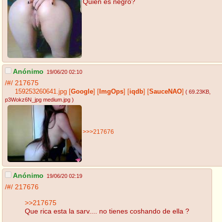
Quien es negro?
Anónimo
19/06/20 02:10
/#/
217675
159253260641.jpg
[
Google
]
[
ImgOps
]
[
iqdb
]
[
SauceNAO
]
( 69.23KB
,
p3Wokz6N_jpg medium.jpg
)
>>>217676
Anónimo
19/06/20 02:19
/#/
217676
>>217675
Que rica esta la sarv.... no tienes coshando de ella ?