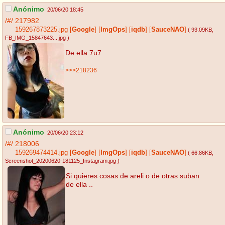
Anónimo
20/06/20 18:45
/#/
217982
159267873225.jpg
[
Google
]
[
ImgOps
]
[
iqdb
]
[
SauceNAO
]
( 93.09KB
,
FB_IMG_15847643....jpg
)
De ella 7u7
>>>218236
Anónimo
20/06/20 23:12
/#/
218006
159269474414.jpg
[
Google
]
[
ImgOps
]
[
iqdb
]
[
SauceNAO
]
( 66.86KB
,
Screenshot_20200620-181125_Instagram.jpg
)
Si quieres cosas de areli o de otras suban
de ella ..