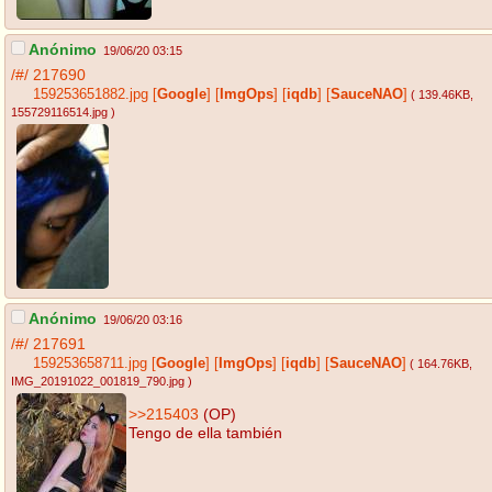
Anónimo
19/06/20 03:15
/#/
217690
159253651882.jpg
[
Google
]
[
ImgOps
]
[
iqdb
]
[
SauceNAO
]
( 139.46KB
,
155729116514.jpg
)
Anónimo
19/06/20 03:16
/#/
217691
159253658711.jpg
[
Google
]
[
ImgOps
]
[
iqdb
]
[
SauceNAO
]
( 164.76KB
,
IMG_20191022_001819_790.jpg
)
>>215403
(OP)
Tengo de ella también