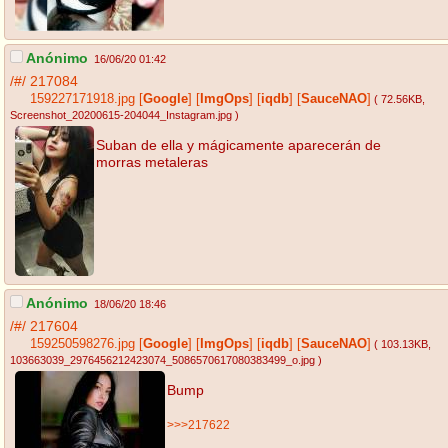
Anónimo
16/06/20 01:42
/#/
217084
159227171918.jpg
[
Google
]
[
ImgOps
]
[
iqdb
]
[
SauceNAO
]
( 72.56KB
,
Screenshot_20200615-204044_Instagram.jpg
)
Suban de ella y mágicamente aparecerán de
morras metaleras
Anónimo
18/06/20 18:46
/#/
217604
159250598276.jpg
[
Google
]
[
ImgOps
]
[
iqdb
]
[
SauceNAO
]
( 103.13KB
,
103663039_2976456212423074_5086570617080383499_o.jpg
)
Bump
>>>217622