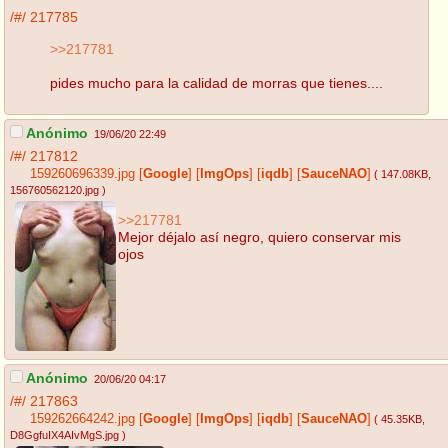
/#/
217785
>>217781
pides mucho para la calidad de morras que tienes....
Anónimo
19/06/20 22:49
/#/
217812
159260696339.jpg
[
Google
]
[
ImgOps
]
[
iqdb
]
[
SauceNAO
]
( 147.08KB
,
156760562120.jpg
)
>>217781
Mejor déjalo así negro, quiero conservar mis
ojos
Anónimo
20/06/20 04:17
/#/
217863
159262664242.jpg
[
Google
]
[
ImgOps
]
[
iqdb
]
[
SauceNAO
]
( 45.35KB
,
D8GgfuIX4AIvMgS.jpg
)