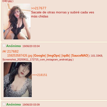
D4D.jpg
)
>>217677
Sacate de otras morras y subiré cada ves
más chidas
Anónimo
19/06/20 03:04
/#/
217682
159253587426.jpg
[
Google
]
[
ImgOps
]
[
iqdb
]
[
SauceNAO
]
( 101.33KB
,
Screenshot_20200611_172715_com_instagram_android.jpg
)
>>>218151
Anónimo
19/06/20 03:09