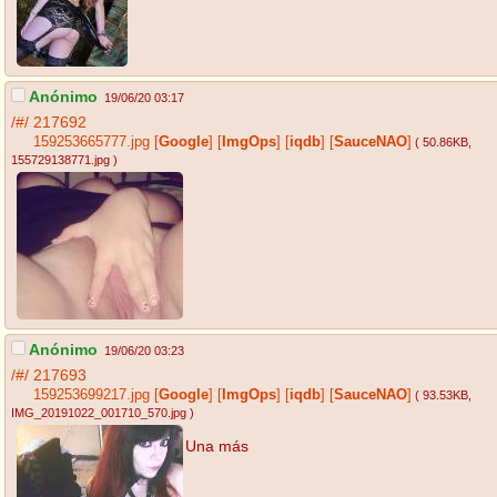
Anónimo
19/06/20 03:17
/#/
217692
159253665777.jpg
[
Google
]
[
ImgOps
]
[
iqdb
]
[
SauceNAO
]
( 50.86KB
,
155729138771.jpg
)
Anónimo
19/06/20 03:23
/#/
217693
159253699217.jpg
[
Google
]
[
ImgOps
]
[
iqdb
]
[
SauceNAO
]
( 93.53KB
,
IMG_20191022_001710_570.jpg
)
Una más