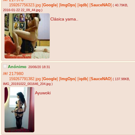
159267756323.jpg
[
Google
]
[
ImgOps
]
[
iqdb
]
[
SauceNAO
]
( 40.79KB
,
2016-01-22 22_09_44.jpg
)
Clásica yama..
Anónimo
20/06/20 18:31
/#/
217980
159267791382.jpg
[
Google
]
[
ImgOps
]
[
iqdb
]
[
SauceNAO
]
( 137.98KB
,
IMG_20191022_001646_204.jpg
)
Ayuwoki