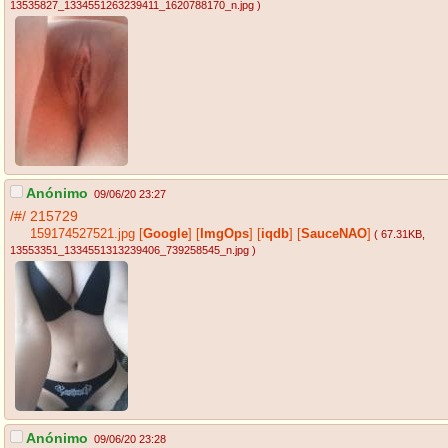
13535827_1334551263239411_1620788170_n.jpg
)
Anónimo
09/06/20 23:27
/#/
215729
159174527521.jpg
[
Google
]
[
ImgOps
]
[
iqdb
]
[
SauceNAO
]
( 67.31KB
,
13553351_1334551313239406_739258545_n.jpg
)
Anónimo
09/06/20 23:28