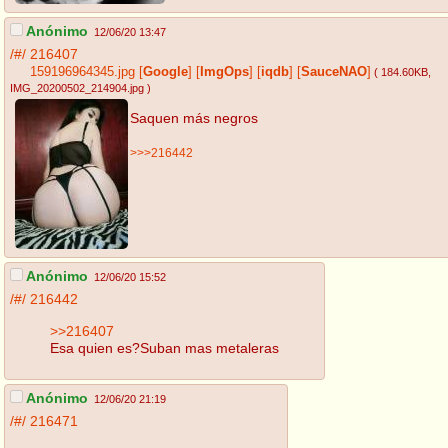
Anónimo
12/06/20 13:47
/#/
216407
159196964345.jpg
[
Google
]
[
ImgOps
]
[
iqdb
]
[
SauceNAO
]
( 184.60KB
,
IMG_20200502_214904.jpg
)
Saquen más negros
>>>216442
Anónimo
12/06/20 15:52
/#/
216442
>>216407
Esa quien es?Suban mas metaleras
Anónimo
12/06/20 21:19
/#/
216471