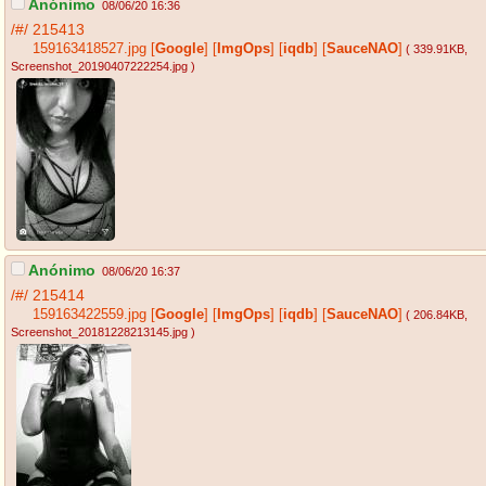
Anónimo
08/06/20 16:36
/#/
215413
159163418527.jpg
[
Google
]
[
ImgOps
]
[
iqdb
]
[
SauceNAO
]
( 339.91KB
,
Screenshot_20190407222254.jpg
)
Anónimo
08/06/20 16:37
/#/
215414
159163422559.jpg
[
Google
]
[
ImgOps
]
[
iqdb
]
[
SauceNAO
]
( 206.84KB
,
Screenshot_20181228213145.jpg
)