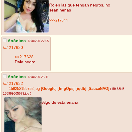
Rolen las que tengan negros, no
sean nenas
>>>217644
Anónimo
18/06/20 22:55
/#/
217630
>>217628
Dale negro
Anónimo
18/06/20 23:11
/#/
217632
159252189752.jpg
[
Google
]
[
ImgOps
]
[
iqdb
]
[
SauceNAO
]
( 59.63KB
,
158999605679.jpg
)
Algo de esta enana