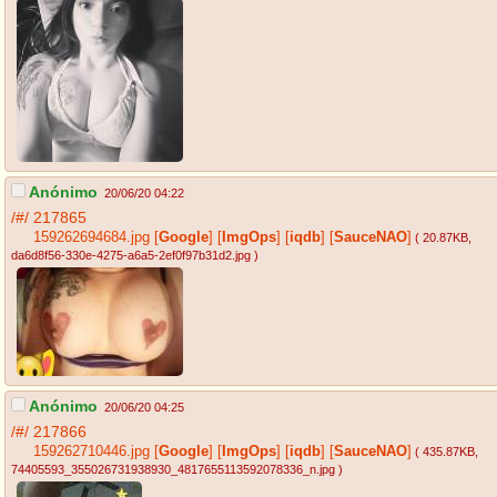
Anónimo
20/06/20 04:22
/#/
217865
159262694684.jpg
[
Google
]
[
ImgOps
]
[
iqdb
]
[
SauceNAO
]
( 20.87KB
,
da6d8f56-330e-4275-a6a5-2ef0f97b31d2.jpg
)
Anónimo
20/06/20 04:25
/#/
217866
159262710446.jpg
[
Google
]
[
ImgOps
]
[
iqdb
]
[
SauceNAO
]
( 435.87KB
,
74405593_355026731938930_4817655113592078336_n.jpg
)