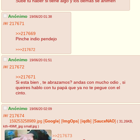
Sube tu haber si tiene algo y los demás se animen
Anónimo
19/06/20 01:38
/#/
217671
>>217669
Pinche indio pendejo
>>>217672
Anónimo
19/06/20 01:51
/#/
217672
>>217671
Si esta bien , te abrazamos? andas con mucho odio , si
queires hablo con tu papá que ya no te pegue con el
cinto.
Anónimo
19/06/20 02:09
/#/
217674
159253258989.jpg
[
Google
]
[
ImgOps
]
[
iqdb
]
[
SauceNAO
]
( 31.26KB
,
kth-49Mf_jpg small.jpg
)
>>217673