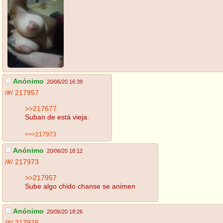
Anónimo
20/06/20 16:39
/#/
217957
>>217677
Suban de está vieja.
>>>217973
Anónimo
20/06/20 18:12
/#/
217973
>>217957
Sube algo chido chanse se animen
Anónimo
20/06/20 18:26
/#/
217976