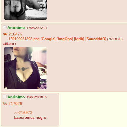
Anónimo
12/06/20 22:01
/#/
216476
159199931898.png
[
Google
]
[
ImgOps
]
[
iqdb
]
[
SauceNAO
]
( 379.86KB
,
g15.png
)
Anónimo
15/06/20 20:35
/#/
217026
>>216973
Esperemos negro