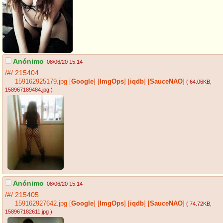
Anónimo
08/06/20 15:14
/#/
215404
159162925179.jpg
[
Google
]
[
ImgOps
]
[
iqdb
]
[
SauceNAO
]
( 64.06KB
,
158967189484.jpg
)
Anónimo
08/06/20 15:14
/#/
215405
159162927642.jpg
[
Google
]
[
ImgOps
]
[
iqdb
]
[
SauceNAO
]
( 74.72KB
,
158967182611.jpg
)