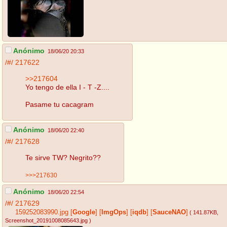
Anónimo
18/06/20 20:33
/#/
217622
>>217604
Yo tengo de ella I - T -Z....
Pasame tu cacagram
Anónimo
18/06/20 22:40
/#/
217628
Te sirve TW? Negrito??
>>>217630
Anónimo
18/06/20 22:54
/#/
217629
159252083990.jpg
[
Google
]
[
ImgOps
]
[
iqdb
]
[
SauceNAO
]
( 141.87KB
,
Screenshot_20191008085643.jpg
)