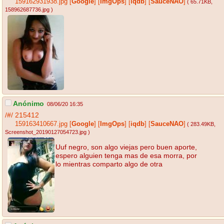
159162931938.jpg
[
Google
]
[
ImgOps
]
[
iqdb
]
[
SauceNAO
]
( 65.71KB
,
158962687736.jpg
)
Anónimo
08/06/20 16:35
/#/
215412
159163410667.jpg
[
Google
]
[
ImgOps
]
[
iqdb
]
[
SauceNAO
]
( 283.49KB
,
Screenshot_20190127054723.jpg
)
Uuf negro, son algo viejas pero buen aporte,
espero alguien tenga mas de esa morra, por
lo mientras comparto algo de otra