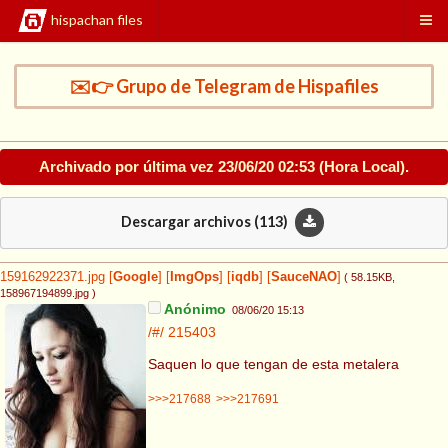
hispachan files
✉️👉 Grupo de Telegram de Hispafiles
Archivado por última vez
23/06/20 02:53
(Hora Local).
Descargar archivos (
113
)
159162922371.jpg
[
Google
]
[
ImgOps
]
[
iqdb
]
[
SauceNAO
]
( 58.15KB
,
158967194899.jpg
)
Anónimo
08/06/20 15:13
/#/
215403
Saquen lo que tengan de esta metalera
>>>217688
>>>217691