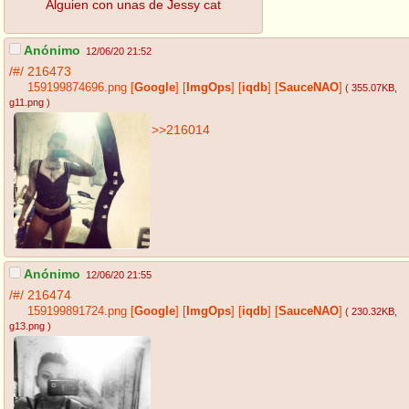
Alguien con unas de Jessy cat
Anónimo
12/06/20 21:52
/#/
216473
159199874696.png
[
Google
]
[
ImgOps
]
[
iqdb
]
[
SauceNAO
]
( 355.07KB
,
g11.png
)
>>216014
Anónimo
12/06/20 21:55
/#/
216474
159199891724.png
[
Google
]
[
ImgOps
]
[
iqdb
]
[
SauceNAO
]
( 230.32KB
,
g13.png
)