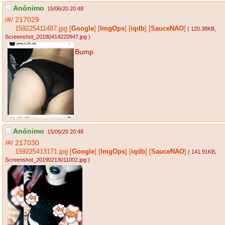
Anónimo
15/06/20 20:48
/#/
217029
159225411487.jpg
[
Google
]
[
ImgOps
]
[
iqdb
]
[
SauceNAO
]
( 120.38KB
,
Screenshot_20180414220947.jpg
)
Bump
Anónimo
15/06/20 20:48
/#/
217030
159225413171.jpg
[
Google
]
[
ImgOps
]
[
iqdb
]
[
SauceNAO
]
( 141.91KB
,
Screenshot_20190213011002.jpg
)