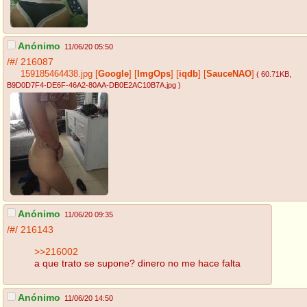
Anónimo
11/06/20 05:50
/#/
216087
159185464438.jpg
[
Google
]
[
ImgOps
]
[
iqdb
]
[
SauceNAO
]
( 60.71KB
,
B9D0D7F4-DE6F-46A2-80AA-DB0E2AC10B7A.jpg
)
Anónimo
11/06/20 09:35
/#/
216143
>>216002
a que trato se supone? dinero no me hace falta
Anónimo
11/06/20 14:50