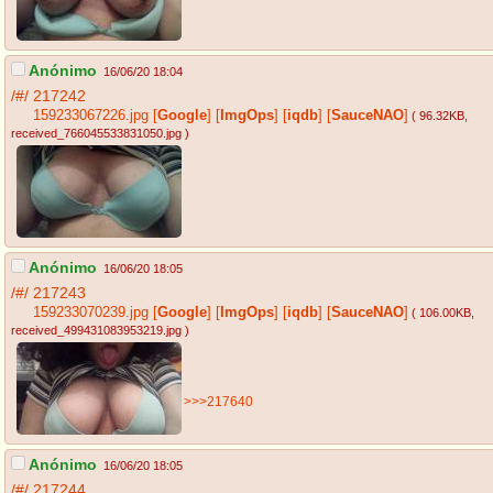
Anónimo
16/06/20 18:04
/#/
217242
159233067226.jpg
[
Google
]
[
ImgOps
]
[
iqdb
]
[
SauceNAO
]
( 96.32KB
,
received_766045533831050.jpg
)
Anónimo
16/06/20 18:05
/#/
217243
159233070239.jpg
[
Google
]
[
ImgOps
]
[
iqdb
]
[
SauceNAO
]
( 106.00KB
,
received_499431083953219.jpg
)
>>>217640
Anónimo
16/06/20 18:05
/#/
217244