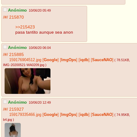
Anónimo
10/06/20 05:49
/#/
215870
>>215423
pasa tantito aunque sea anon
Anónimo
10/06/20 06:04
/#/
215885
159176904512.jpg
[
Google
]
[
ImgOps
]
[
iqdb
]
[
SauceNAO
]
( 78.51KB
,
IMG-20200521-WA0209.jpg
)
Anónimo
10/06/20 12:49
/#/
215927
159179335466.jpg
[
Google
]
[
ImgOps
]
[
iqdb
]
[
SauceNAO
]
( 74.95KB
,
b4.jpg
)