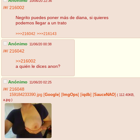
Anónimo
10/06/20 22:36
/#/
216002
Negrito puedes poner más de diana, si quieres
podemos llegar a un trato
>>>216042
>>>216143
Anónimo
11/06/20 00:38
/#/
216042
>>216002
a quién le dices anon?
Anónimo
11/06/20 02:25
/#/
216048
159184233390.jpg
[
Google
]
[
ImgOps
]
[
iqdb
]
[
SauceNAO
]
( 112.40KB
,
a.jpg
)