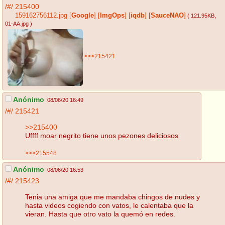
/#/
215400
159162756112.jpg
[
Google
]
[
ImgOps
]
[
iqdb
]
[
SauceNAO
]
( 121.95KB
,
01-AA.jpg
)
>>>215421
Anónimo
08/06/20 16:49
/#/
215421
>>215400
Uffff moar negrito tiene unos pezones deliciosos
>>>215548
Anónimo
08/06/20 16:53
/#/
215423
Tenia una amiga que me mandaba chingos de nudes y
hasta videos cogiendo con vatos, le calentaba que la
vieran. Hasta que otro vato la quemó en redes.