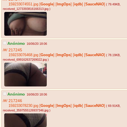
159233074551.jpg
[
Google
]
[
ImgOps
]
[
iqdb
]
[
SauceNAO
]
( 79.49KB
,
received_1273393816166313.jpg
)
Anónimo
16/06/20 18:06
/#/
217245
159233076468.jpg
[
Google
]
[
ImgOps
]
[
iqdb
]
[
SauceNAO
]
( 78.19KB
,
received_699162637269022.jpg
)
Anónimo
16/06/20 18:06
/#/
217246
159233078230.jpg
[
Google
]
[
ImgOps
]
[
iqdb
]
[
SauceNAO
]
( 69.91KB
,
received_3597555126937346.jpg
)