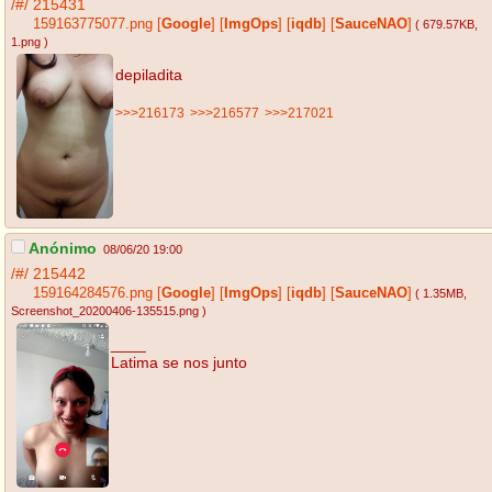
/#/
215431
159163775077.png
[
Google
]
[
ImgOps
]
[
iqdb
]
[
SauceNAO
]
( 679.57KB
,
1.png
)
depiladita
>>>216173
>>>216577
>>>217021
Anónimo
08/06/20 19:00
/#/
215442
159164284576.png
[
Google
]
[
ImgOps
]
[
iqdb
]
[
SauceNAO
]
( 1.35MB
,
Screenshot_20200406-135515.png
)
____
Latima se nos junto