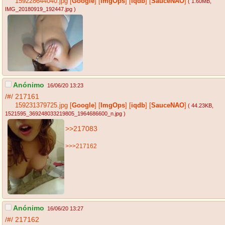
159228644040.jpg
[
Google
]
[
ImgOps
]
[
iqdb
]
[
SauceNAO
]
( 1.60MB
,
IMG_20180919_192447.jpg
)
Anónimo
16/06/20 13:23
/#/
217161
159231379725.jpg
[
Google
]
[
ImgOps
]
[
iqdb
]
[
SauceNAO
]
( 44.23KB
,
1521595_369248033219805_1964686600_n.jpg
)
>>217083
>>>217162
Anónimo
16/06/20 13:27
/#/
217162