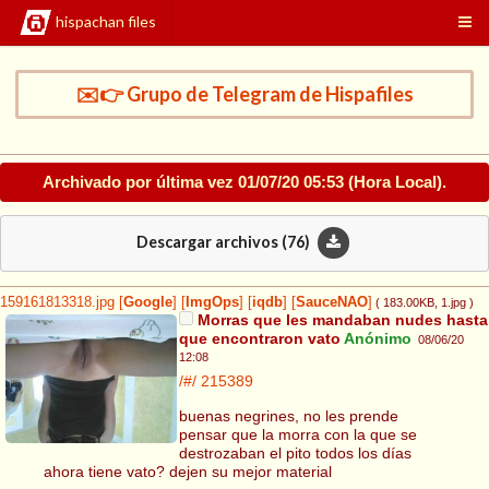
hispachan files
✉️👉 Grupo de Telegram de Hispafiles
Archivado por última vez
01/07/20 05:53
(Hora Local).
Descargar archivos (
76
)
159161813318.jpg
[
Google
]
[
ImgOps
]
[
iqdb
]
[
SauceNAO
]
( 183.00KB
, 1.jpg
)
Morras que les mandaban nudes hasta
que encontraron vato
Anónimo
08/06/20
12:08
/#/
215389
buenas negrines, no les prende
pensar que la morra con la que se
destrozaban el pito todos los días
ahora tiene vato? dejen su mejor material