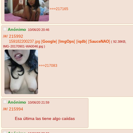
>>>217165
Anónimo
10/06/20 20:46
/#/
215992
159182200237.jpg
[
Google
]
[
ImgOps
]
[
iqdb
]
[
SauceNAO
]
( 92.38KB
,
IMG-20170901-WA0046.jpg
)
>>>217083
Anónimo
10/06/20 21:59
/#/
215994
Esa última las tiene algo caiidas