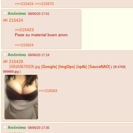
>>>215424
>>>215870
Anónimo
08/06/20 17:01
/#/
215424
>>215423
Pase su material buen anon
>>>215624
Anónimo
08/06/20 17:19
/#/
215428
159163679328.jpg
[
Google
]
[
ImgOps
]
[
iqdb
]
[
SauceNAO
]
( 28.47KB
,
989889.jpg
)
>>>216583
Anónimo
08/06/20 17:35