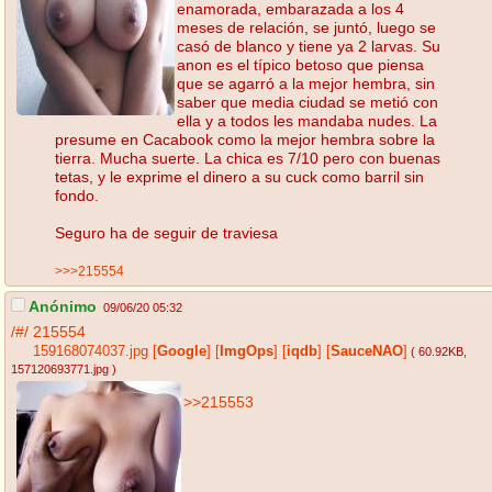
enamorada, embarazada a los 4
meses de relación, se juntó, luego se
casó de blanco y tiene ya 2 larvas. Su
anon es el típico betoso que piensa
que se agarró a la mejor hembra, sin
saber que media ciudad se metió con
ella y a todos les mandaba nudes. La
presume en Cacabook como la mejor hembra sobre la
tierra. Mucha suerte. La chica es 7/10 pero con buenas
tetas, y le exprime el dinero a su cuck como barril sin
fondo.
Seguro ha de seguir de traviesa
>>>215554
Anónimo
09/06/20 05:32
/#/
215554
159168074037.jpg
[
Google
]
[
ImgOps
]
[
iqdb
]
[
SauceNAO
]
( 60.92KB
,
157120693771.jpg
)
>>215553