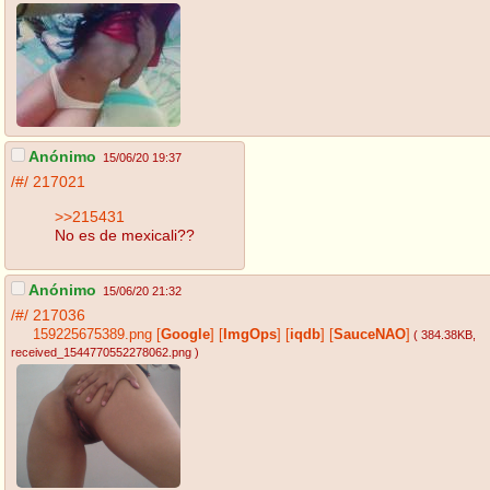
Anónimo
15/06/20 19:37
/#/
217021
>>215431
No es de mexicali??
Anónimo
15/06/20 21:32
/#/
217036
159225675389.png
[
Google
]
[
ImgOps
]
[
iqdb
]
[
SauceNAO
]
( 384.38KB
,
received_1544770552278062.png
)