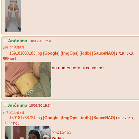
Anónimo
10/06/20 17:31
/#/
215953
159181030183.jpg
[
Google
]
[
ImgOps
]
[
iqdb
]
[
SauceNAO
]
( 718.43KB
,
686.jpg
)
no nudes pero si cosas asi
Anónimo
10/06/20 19:34
/#/
215978
159181768724.jpg
[
Google
]
[
ImgOps
]
[
iqdb
]
[
SauceNAO
]
( 517.73KB
,
11222.jpg
)
>>215463
varias