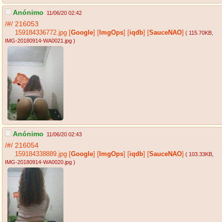
Anónimo
11/06/20 02:42
/#/
216053
159184336772.jpg
[
Google
]
[
ImgOps
]
[
iqdb
]
[
SauceNAO
]
( 115.70KB
,
IMG-20180914-WA0021.jpg
)
Anónimo
11/06/20 02:43
/#/
216054
159184338889.jpg
[
Google
]
[
ImgOps
]
[
iqdb
]
[
SauceNAO
]
( 103.33KB
,
IMG-20180914-WA0020.jpg
)