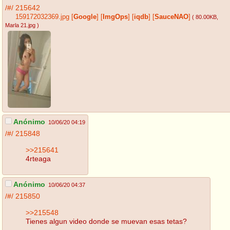
/#/
215642
159172032369.jpg
[
Google
]
[
ImgOps
]
[
iqdb
]
[
SauceNAO
]
( 80.00KB
,
Marla 21.jpg
)
Anónimo
10/06/20 04:19
/#/
215848
>>215641
4rteaga
Anónimo
10/06/20 04:37
/#/
215850
>>215548
Tienes algun video donde se muevan esas tetas?