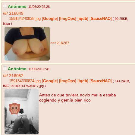
Anónimo
11/06/20 02:26
/#/
216049
159184240938.jpg
[
Google
]
[
ImgOps
]
[
iqdb
]
[
SauceNAO
]
( 99.25KB
,
b.jpg
)
>>>216287
Anónimo
11/06/20 02:41
/#/
216052
159184330824.jpg
[
Google
]
[
ImgOps
]
[
iqdb
]
[
SauceNAO
]
( 141.24KB
,
IMG-20180914-WA0017.jpg
)
Antes de que tuviera novio me la estaba
cogiendo y gemía bien rico