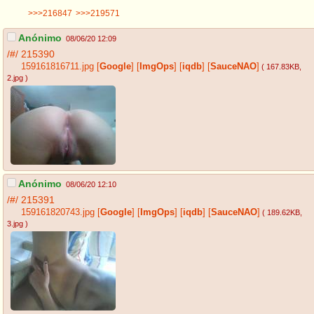
>>>216847
>>>219571
Anónimo
08/06/20 12:09
/#/
215390
159161816711.jpg
[
Google
]
[
ImgOps
]
[
iqdb
]
[
SauceNAO
]
( 167.83KB
,
2.jpg
)
Anónimo
08/06/20 12:10
/#/
215391
159161820743.jpg
[
Google
]
[
ImgOps
]
[
iqdb
]
[
SauceNAO
]
( 189.62KB
,
3.jpg
)