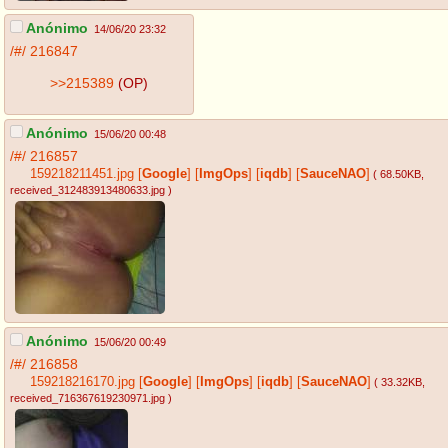
Anónimo
14/06/20 23:32
/#/
216847
>>215389
(OP)
Anónimo
15/06/20 00:48
/#/
216857
159218211451.jpg
[
Google
]
[
ImgOps
]
[
iqdb
]
[
SauceNAO
]
( 68.50KB
,
received_312483913480633.jpg
)
Anónimo
15/06/20 00:49
/#/
216858
159218216170.jpg
[
Google
]
[
ImgOps
]
[
iqdb
]
[
SauceNAO
]
( 33.32KB
,
received_716367619230971.jpg
)