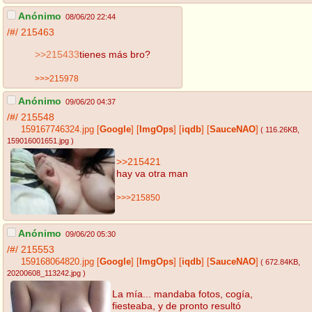
Anónimo
08/06/20 22:44
/#/
215463
>>215433
tienes más bro?
>>>215978
Anónimo
09/06/20 04:37
/#/
215548
159167746324.jpg
[
Google
]
[
ImgOps
]
[
iqdb
]
[
SauceNAO
]
( 116.26KB
,
159016001651.jpg
)
>>215421
hay va otra man
>>>215850
Anónimo
09/06/20 05:30
/#/
215553
159168064820.jpg
[
Google
]
[
ImgOps
]
[
iqdb
]
[
SauceNAO
]
( 672.84KB
,
20200608_113242.jpg
)
La mía... mandaba fotos, cogía,
fiesteaba, y de pronto resultó