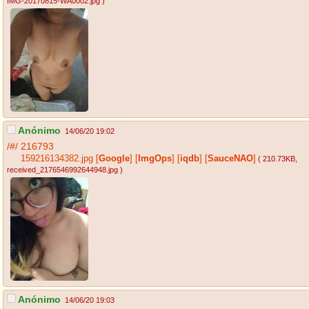
IMG-20170815-WA0002.jpg
)
Anónimo
14/06/20 19:02
/#/
216793
159216134382.jpg
[
Google
]
[
ImgOps
]
[
iqdb
]
[
SauceNAO
]
( 210.73KB
,
received_2176546992644948.jpg
)
Anónimo
14/06/20 19:03