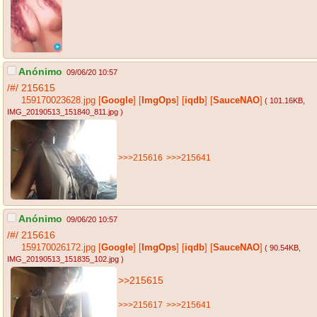
Anónimo
09/06/20 10:57
/#/
215615
159170023628.jpg
[
Google
]
[
ImgOps
]
[
iqdb
]
[
SauceNAO
]
( 101.16KB
,
IMG_20190513_151840_811.jpg
)
>>>215616
>>>215641
Anónimo
09/06/20 10:57
/#/
215616
159170026172.jpg
[
Google
]
[
ImgOps
]
[
iqdb
]
[
SauceNAO
]
( 90.54KB
,
IMG_20190513_151835_102.jpg
)
>>215615
>>>215617
>>>215641