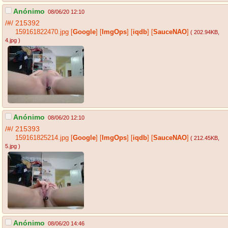
Anónimo
08/06/20 12:10
/#/
215392
159161822470.jpg
[
Google
]
[
ImgOps
]
[
iqdb
]
[
SauceNAO
]
( 202.94KB
,
4.jpg
)
Anónimo
08/06/20 12:10
/#/
215393
159161825214.jpg
[
Google
]
[
ImgOps
]
[
iqdb
]
[
SauceNAO
]
( 212.45KB
,
5.jpg
)
Anónimo
08/06/20 14:46