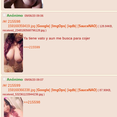
Anónimo
09/06/20 09:06
/#/
215598
159169359419.jpg
[
Google
]
[
ImgOps
]
[
iqdb
]
[
SauceNAO
]
( 128.84KB
,
received_2348180568796128.jpg
)
Ya tiene vato y aun me busca para cojer
>>>215599
Anónimo
09/06/20 09:07
/#/
215599
159169366338.jpg
[
Google
]
[
ImgOps
]
[
iqdb
]
[
SauceNAO
]
( 87.90KB
,
received_532361133944236.jpg
)
>>215598