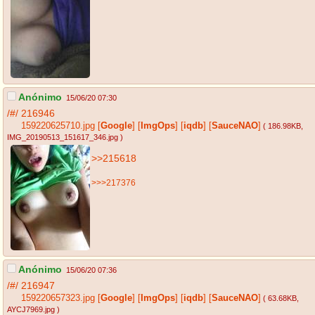
Anónimo
15/06/20 07:30
/#/
216946
159220625710.jpg
[
Google
]
[
ImgOps
]
[
iqdb
]
[
SauceNAO
]
( 186.98KB
,
IMG_20190513_151617_346.jpg
)
>>215618
>>>217376
Anónimo
15/06/20 07:36
/#/
216947
159220657323.jpg
[
Google
]
[
ImgOps
]
[
iqdb
]
[
SauceNAO
]
( 63.68KB
,
AYCJ7969.jpg
)