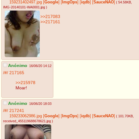
159231402497.jpg
[
Google
]
[
ImgOps
]
[
iqdb
]
[
SauceNAO
]
( 54.58KB
,
IMG-20140101-WA0001.jpg
)
>>217083
>>217161
Anónimo
16/06/20 14:12
/#/
217165
>>215978
Moar!
Anónimo
16/06/20 18:03
/#/
217241
159233062986.jpg
[
Google
]
[
ImgOps
]
[
iqdb
]
[
SauceNAO
]
( 101.70KB
,
received_455119688678621.jpg
)