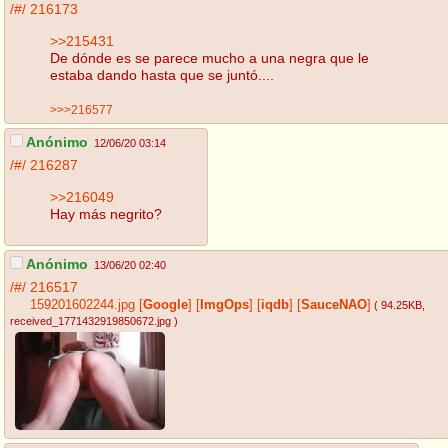
/#/
216173
>>215431
De dónde es se parece mucho a una negra que le
estaba dando hasta que se juntó....
>>>216577
Anónimo
12/06/20 03:14
/#/
216287
>>216049
Hay más negrito?
Anónimo
13/06/20 02:40
/#/
216517
159201602244.jpg
[
Google
]
[
ImgOps
]
[
iqdb
]
[
SauceNAO
]
( 94.25KB
,
received_1771432919850672.jpg
)