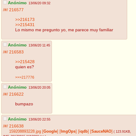
Anónimo
13/06/20 09:32
/#/
216577
>>216173
>>215431
Lo mismo me pregunto yo, me parece muy familiar
Anónimo
13/06/20 11:45
/#/
216583
>>215428
quien es?
>>>217776
Anónimo
13/06/20 20:05
/#/
216622
bumpazo
Anónimo
13/06/20 22:55
/#/
216638
159208893228.jpg
[
Google
]
[
ImgOps
]
[
iqdb
]
[
SauceNAO
]
( 123.91KB
,