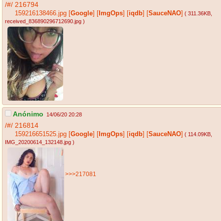
/#/
216794
159216138466.jpg
[
Google
]
[
ImgOps
]
[
iqdb
]
[
SauceNAO
]
( 311.36KB
,
received_836890296712690.jpg
)
Anónimo
14/06/20 20:28
/#/
216814
159216651525.jpg
[
Google
]
[
ImgOps
]
[
iqdb
]
[
SauceNAO
]
( 114.09KB
,
IMG_20200614_132148.jpg
)
>>>217081