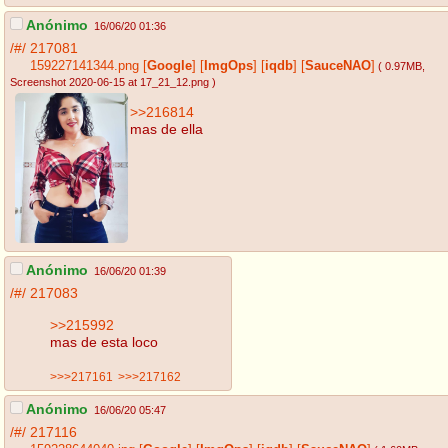
Anónimo
16/06/20 01:36
/#/
217081
159227141344.png
[
Google
]
[
ImgOps
]
[
iqdb
]
[
SauceNAO
]
( 0.97MB
,
Screenshot 2020-06-15 at 17_21_12.png
)
>>216814
mas de ella
Anónimo
16/06/20 01:39
/#/
217083
>>215992
mas de esta loco
>>>217161
>>>217162
Anónimo
16/06/20 05:47
/#/
217116