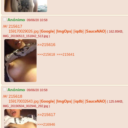
Anónimo
09/06/20 10:58
/#/
215617
159170029026.jpg
[
Google
]
[
ImgOps
]
[
iqdb
]
[
SauceNAO
]
( 162.85KB
,
IMG_20190513_151842_513.jpg
)
>>215616
>>>215618
>>>215641
Anónimo
09/06/20 10:58
/#/
215618
159170032643.jpg
[
Google
]
[
ImgOps
]
[
iqdb
]
[
SauceNAO
]
( 125.64KB
,
IMG_20190504_002946_292.jpg
)
>>215617
>>>216946