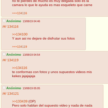
no te pierdes de mucho es muy delgada solo es la
camara lo que le ayuda es mas esqueleto que carne
>>>134116
Anónimo
13/08/19 04:46
/#/
134116
>>134100
Y aun asi no dejare de disfrutar sus fotos
>>>134119
Anónimo
13/08/19 04:54
/#/
134119
>>134116
te conformas con fotos y unos supuestos videos mis
kekes jajajajaja
Anónimo
13/08/19 05:05
/#/
134121
>>133439
(OP)
Pero solo hablan del supuesto video y nada de nada