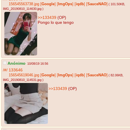
156545563738.jpg
[
Google
]
[
ImgOps
]
[
iqdb
]
[
SauceNAO
]
( 101.50KB
,
IMG_20190810_114630.jpg
)
>>133439
(OP)
Pongo lo que tengo
Anónimo
10/08/19 16:56
/#/
133646
156545619046.jpg
[
Google
]
[
ImgOps
]
[
iqdb
]
[
SauceNAO
]
( 82.06KB
,
IMG_20190810_114531.jpg
)
>>133439
(OP)