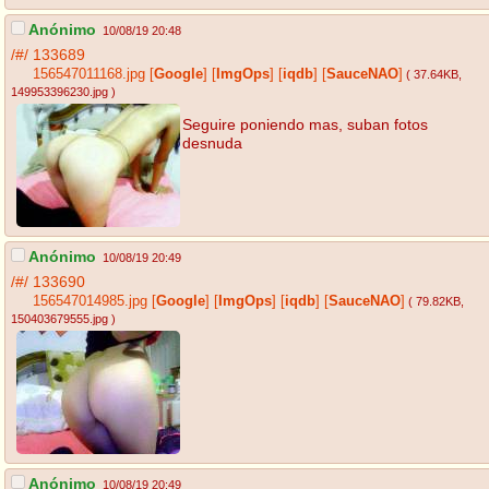
Anónimo
10/08/19 20:48
/#/
133689
156547011168.jpg
[
Google
]
[
ImgOps
]
[
iqdb
]
[
SauceNAO
]
( 37.64KB
,
149953396230.jpg
)
Seguire poniendo mas, suban fotos
desnuda
Anónimo
10/08/19 20:49
/#/
133690
156547014985.jpg
[
Google
]
[
ImgOps
]
[
iqdb
]
[
SauceNAO
]
( 79.82KB
,
150403679555.jpg
)
Anónimo
10/08/19 20:49