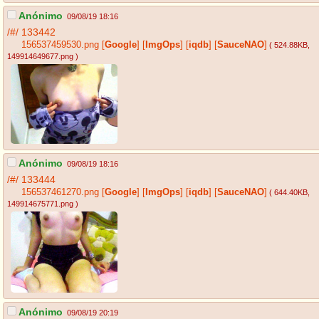
Anónimo
09/08/19 18:16
/#/
133442
156537459530.png
[
Google
]
[
ImgOps
]
[
iqdb
]
[
SauceNAO
]
( 524.88KB
,
149914649677.png
)
Anónimo
09/08/19 18:16
/#/
133444
156537461270.png
[
Google
]
[
ImgOps
]
[
iqdb
]
[
SauceNAO
]
( 644.40KB
,
149914675771.png
)
Anónimo
09/08/19 20:19