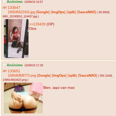
Anónimo
10/08/19 16:57
/#/
133647
156545622416.jpg
[
Google
]
[
ImgOps
]
[
iqdb
]
[
SauceNAO
]
( 99.95KB
,
IMG_20190810_114437.jpg
)
>>133439
(OP)
Otra
Anónimo
10/08/19 17:28
/#/
133651
156545809773.png
[
Google
]
[
ImgOps
]
[
iqdb
]
[
SauceNAO
]
( 505.31KB
,
149914663423.png
)
Bien, aqui van mas