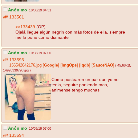
Anónimo
10/08/19 04:31
/#/
133561
>>133439
(OP)
Ojalá llegue algún negrin con más fotos de ella, siempre
me la pone como diamante
Anónimo
10/08/19 07:00
/#/
133593
156542042176.jpg
[
Google
]
[
ImgOps
]
[
iqdb
]
[
SauceNAO
]
( 45.68KB
,
14995339798.jpg
)
Como postearon un par que yo no
tenia, seguire poniendo mas,
animense tengo muchas
Anónimo
10/08/19 07:00
/#/
133594