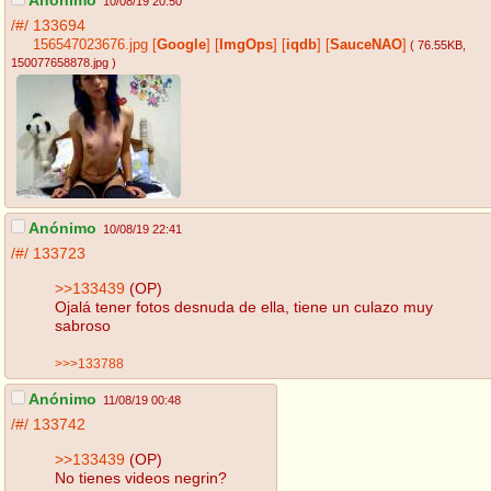
Anónimo
10/08/19 20:50
/#/
133694
156547023676.jpg
[
Google
]
[
ImgOps
]
[
iqdb
]
[
SauceNAO
]
( 76.55KB
,
150077658878.jpg
)
Anónimo
10/08/19 22:41
/#/
133723
>>133439
(OP)
Ojalá tener fotos desnuda de ella, tiene un culazo muy
sabroso
>>>133788
Anónimo
11/08/19 00:48
/#/
133742
>>133439
(OP)
No tienes videos negrin?