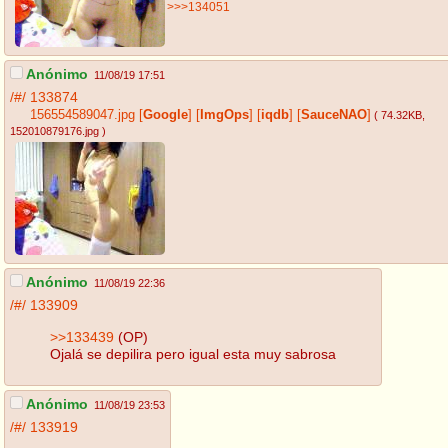
>>>134051
Anónimo
11/08/19 17:51
/#/
133874
156554589047.jpg
[
Google
]
[
ImgOps
]
[
iqdb
]
[
SauceNAO
]
( 74.32KB
,
152010879176.jpg
)
Anónimo
11/08/19 22:36
/#/
133909
>>133439
(OP)
Ojalá se depilira pero igual esta muy sabrosa
Anónimo
11/08/19 23:53
/#/
133919