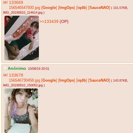
/#/
133669
156546547930.jpg
[
Google
]
[
ImgOps
]
[
iqdb
]
[
SauceNAO
]
( 101.07KB
,
IMG_20190810_114614.jpg
)
>>133439
(OP)
Anónimo
10/08/19 20:01
/#/
133678
156546730458.jpg
[
Google
]
[
ImgOps
]
[
iqdb
]
[
SauceNAO
]
( 143.87KB
,
IMG_20190810_150052.jpg
)
.