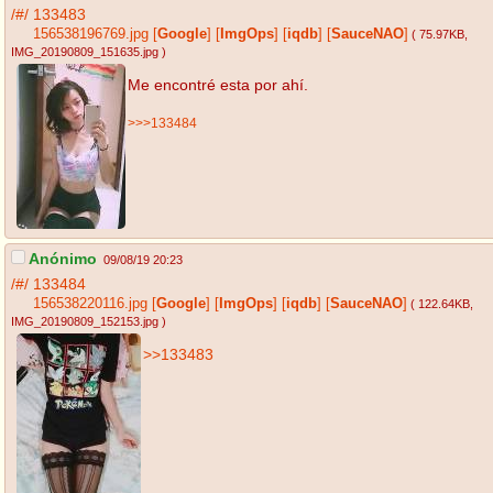
/#/
133483
156538196769.jpg
[
Google
]
[
ImgOps
]
[
iqdb
]
[
SauceNAO
]
( 75.97KB
,
IMG_20190809_151635.jpg
)
Me encontré esta por ahí.
>>>133484
Anónimo
09/08/19 20:23
/#/
133484
156538220116.jpg
[
Google
]
[
ImgOps
]
[
iqdb
]
[
SauceNAO
]
( 122.64KB
,
IMG_20190809_152153.jpg
)
>>133483