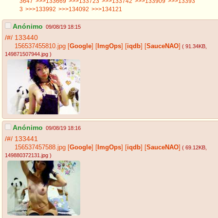
3647
>>>133669
>>>133723
>>>133742
>>>133909
>>>13393
3
>>>133992
>>>134092
>>>134121
Anónimo
09/08/19 18:15
/#/
133440
156537455810.jpg
[
Google
]
[
ImgOps
]
[
iqdb
]
[
SauceNAO
]
( 91.34KB
,
149871507944.jpg
)
Anónimo
09/08/19 18:16
/#/
133441
156537457588.jpg
[
Google
]
[
ImgOps
]
[
iqdb
]
[
SauceNAO
]
( 69.12KB
,
149880372131.jpg
)