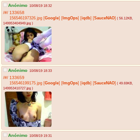
Anónimo
10/08/19 18:32
/#/
133658
156546197326.jpg
[
Google
]
[
ImgOps
]
[
iqdb
]
[
SauceNAO
]
( 56.12KB
,
149953404949.jpg
)
Anónimo
10/08/19 18:33
/#/
133659
156546199175.jpg
[
Google
]
[
ImgOps
]
[
iqdb
]
[
SauceNAO
]
( 49.69KB
,
149953410727.jpg
)
Anónimo
10/08/19 19:31