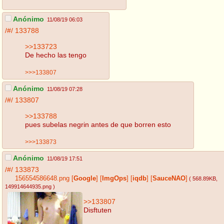
Anónimo
11/08/19 06:03
/#/
133788
>>133723
De hecho las tengo
>>>133807
Anónimo
11/08/19 07:28
/#/
133807
>>133788
pues subelas negrin antes de que borren esto
>>>133873
Anónimo
11/08/19 17:51
/#/
133873
156554586648.png
[
Google
]
[
ImgOps
]
[
iqdb
]
[
SauceNAO
]
( 568.89KB
,
149914644935.png
)
>>133807
Disftuten