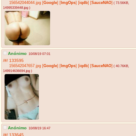
156542044044.jpg
[
Google
]
[
ImgOps
]
[
iqdb
]
[
SauceNAO
]
( 73.56KB
,
14995339448.jpg
)
Anónimo
10/08/19 07:01
/#/
133595
156542047657.jpg
[
Google
]
[
ImgOps
]
[
iqdb
]
[
SauceNAO
]
( 40.76KB
,
149914636694.jpg
)
Anónimo
10/08/19 16:47
/#/
133645