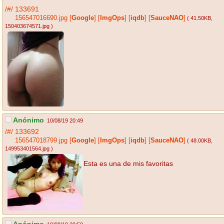
/#/
133691
156547016690.jpg
[
Google
]
[
ImgOps
]
[
iqdb
]
[
SauceNAO
]
( 41.50KB
,
150403674571.jpg
)
Anónimo
10/08/19 20:49
/#/
133692
156547018799.jpg
[
Google
]
[
ImgOps
]
[
iqdb
]
[
SauceNAO
]
( 48.00KB
,
149953401564.jpg
)
Esta es una de mis favoritas