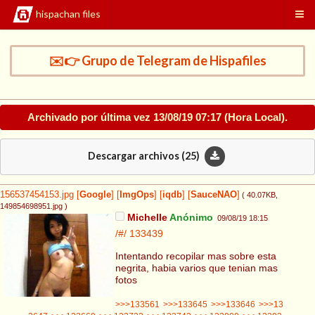
hispachan files
✉️👉 Grupo de Telegram de Hispafiles
Archivado por última vez
13/08/19 07:17
(Hora Local).
Descargar archivos (
25
)
156537454153.jpg
[
Google
]
[
ImgOps
]
[
iqdb
]
[
SauceNAO
]
( 40.07KB
,
149854698951.jpg
)
Michelle
Anónimo
09/08/19 18:15
/#/
133439
Intentando recopilar mas sobre esta
negrita, habia varios que tenian mas
fotos
>>>133561
>>>133645
>>>133646
>>>13